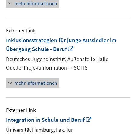
mehr Informationen
Externer Link
Inklusionsstrategien für junge Aussiedler im
In
Übergang Schule - Beruf
neuem
Deutsches Jugendinstitut, Außenstelle Halle
Fenster
Quelle: Projektinformation in SOFIS
öffnen
mehr Informationen
Externer Link
In
Integration in Schule und Beruf
neuem
Universität Hamburg, Fak. für
Fenster