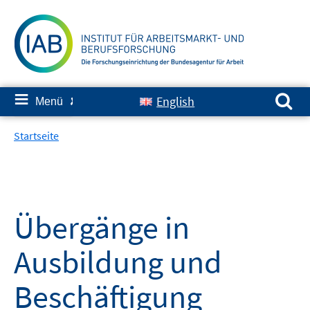
Springe
zum
Inhalt
Suchen nach:
≡
English
Menü
✘
Startseite
Übergänge in
Ausbildung und
Beschäftigung