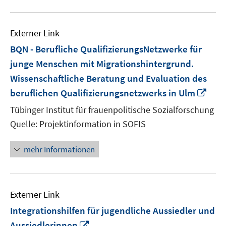
Externer Link
BQN - Berufliche QualifizierungsNetzwerke für
junge Menschen mit Migrationshintergrund.
Wissenschaftliche Beratung und Evaluation des
In
beruflichen Qualifizierungsnetzwerks in Ulm
neu
Tübinger Institut für frauenpolitische Sozialforschung
Fens
Quelle: Projektinformation in SOFIS
öffn
mehr Informationen
Externer Link
Integrationshilfen für jugendliche Aussiedler und
In
Aussiedlerinnen