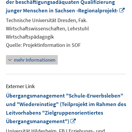
der beschäftigungsadäquaten Qualifizierung
In
junger Menschen in Sachsen -Regionalprojekt-
ne
Technische Universität Dresden, Fak.
Fe
Wirtschaftswissenschaften, Lehrstuhl
öf
Wirtschaftspädagogik
Quelle: Projektinformation in SOF
mehr Informationen
Externer Link
Übergangsmanagement "Schule-Erwerbsleben"
und "Wiedereinstieg" (Teilprojekt im Rahmen des
Leitvorhabens "Zielgruppenorientiertes
In
Übergangsmanagement")
neuem
Universität Hildesheim, FB I Erziehungs- und