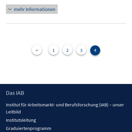
mehr Informationen
<
1
2
3
4
Footer
Das IAB
Inhalt
Institut für Arbeitsmarkt- und Berufsforschung (IAB) – unser
Leitbild
Institutsleitung
Graduiertenprogramm