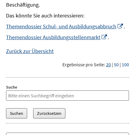
Beschäftigung.
Das könnte Sie auch interessieren:
In
Themendossier Schul- und Ausbildungsabbruch
.
neu
In
Themendossier Ausbildungsstellenmarkt
.
Fens
neuem
öffn
Fenster
Zurück zur Übersicht
öffnen
Ergebnisse pro Seite:
20
|
50
|
100
Suche