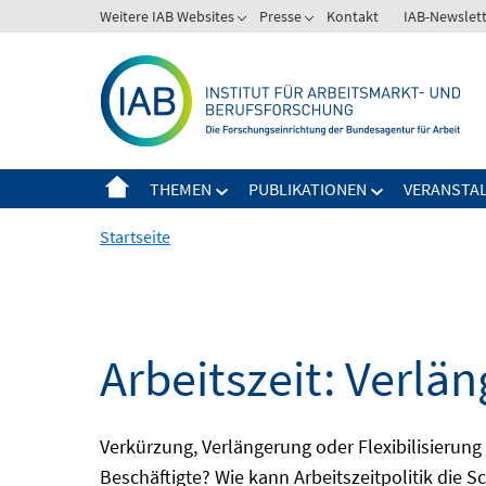
Springe
Weitere IAB Websites
Presse
Kontakt
IAB-Newslet
zum
Inhalt
THEMEN
PUBLIKATIONEN
VERANSTA
Startseite
Arbeitszeit: Verlän
Verkürzung, Verlängerung oder Flexibilisieru
Beschäftigte? Wie kann Arbeitszeitpolitik die 