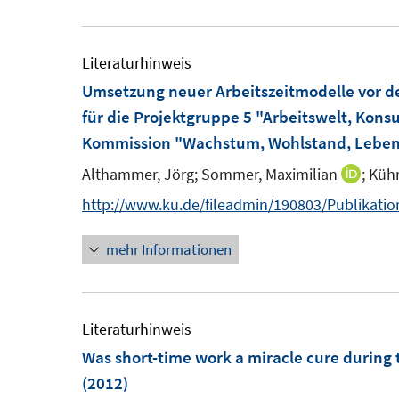
u
e
ö
e
u
f
m
e
Literaturhinweis
f
F
m
Umsetzung neuer Arbeitszeitmodelle vor d
n
e
F
für die Projektgruppe 5 "Arbeitswelt, Kon
e
n
e
Kommission "Wachstum, Wohlstand, Lebens
n
s
n
Althammer, Jörg;
Sommer, Maximilian
;
Kühn
I
t
s
n
http://www.ku.de/fileadmin/190803/Publikatio
e
t
n
r
e
mehr Informationen
e
ö
r
u
f
ö
e
f
f
m
Literaturhinweis
n
f
F
Was short-time work a miracle cure during 
e
n
e
(2012)
n
e