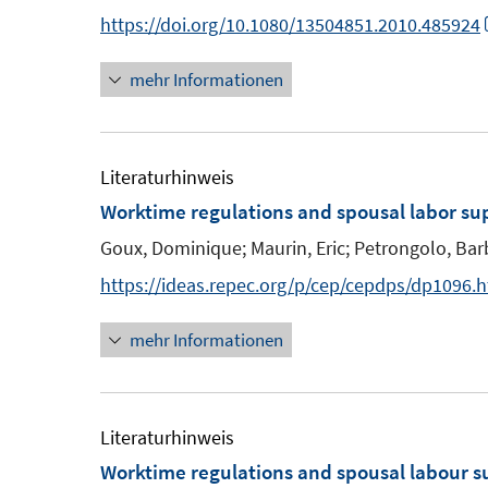
n
n
e
e
n
https://doi.org/10.1080/13504851.2010.485924
n
n
e
mehr Informationen
n
Literaturhinweis
Worktime regulations and spousal labor su
Goux, Dominique;
Maurin, Eric;
Petrongolo, Bar
https://ideas.repec.org/p/cep/cepdps/dp1096.
mehr Informationen
Literaturhinweis
Worktime regulations and spousal labour s