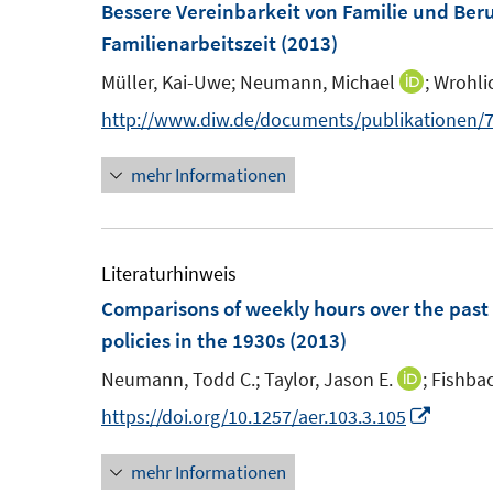
Bessere Vereinbarkeit von Familie und Ber
Familienarbeitszeit
(2013)
Müller, Kai-Uwe;
Neumann, Michael
;
Wrohli
I
n
http://www.diw.de/documents/publikationen/7
n
mehr Informationen
e
u
e
m
Literaturhinweis
F
Comparisons of weekly hours over the past
e
policies in the 1930s
(2013)
n
Neumann, Todd C.;
Taylor, Jason E.
;
Fishbac
I
s
n
I
https://doi.org/10.1257/aer.103.3.105
t
n
n
e
mehr Informationen
e
n
r