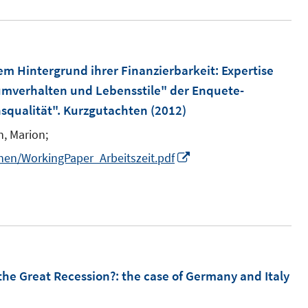
ö
r
f
ö
f
f
em Hintergrund ihrer Finanzierbarkeit
:
Expertise
n
f
sumverhalten und Lebensstile" der Enquete-
e
n
qualität". Kurzgutachten
n
(2012)
e
n
, Marion;
I
nen/WorkingPaper_Arbeitszeit.pdf
n
n
e
u
e
m
the Great Recession?
:
the case of Germany and Italy
F