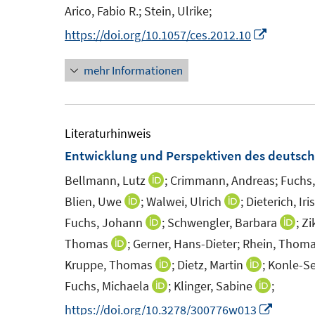
n
n
Arico, Fabio R.;
Stein, Ulrike;
s
I
https://doi.org/10.1057/ces.2012.10
t
n
e
mehr Informationen
n
r
e
ö
u
f
e
Literaturhinweis
f
m
Entwicklung und Perspektiven des deutsch
n
F
e
Bellmann, Lutz
;
Crimmann, Andreas;
Fuchs,
I
e
n
n
Blien, Uwe
;
Walwei, Ulrich
;
Dieterich, Iris
I
I
n
n
n
n
Fuchs, Johann
;
Schwengler, Barbara
;
Zi
I
I
s
e
n
n
n
n
Thomas
;
Gerner, Hans-Dieter;
Rhein, Thoma
I
t
u
e
e
n
n
n
Kruppe, Thomas
;
Dietz, Martin
;
Konle-Se
I
I
e
e
u
u
e
e
n
n
n
Fuchs, Michaela
;
Klinger, Sabine
;
I
I
r
m
e
e
u
u
e
n
n
n
n
I
https://doi.org/10.3278/300776w013
ö