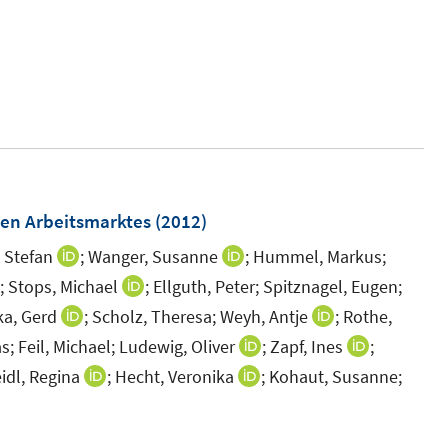
e
n
s
t
e
r
ö
f
en Arbeitsmarktes
(2012)
f
 Stefan
;
Wanger, Susanne
;
Hummel, Markus;
n
I
I
e
n
n
;
Stops, Michael
;
Ellguth, Peter;
Spitznagel, Eugen;
I
n
n
n
n
ka, Gerd
;
Scholz, Theresa;
Weyh, Antje
;
Rothe,
I
I
e
e
n
n
n
s;
Feil, Michael;
Ludewig, Oliver
;
Zapf, Ines
;
I
I
u
u
e
n
n
n
n
idl, Regina
;
Hecht, Veronika
;
Kohaut, Susanne;
I
I
e
e
u
e
e
n
n
n
n
m
m
e
u
u
e
e
n
n