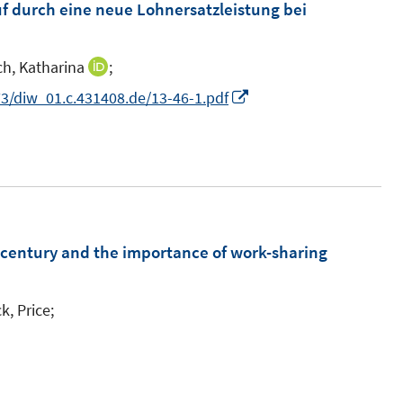
uf durch eine neue Lohnersatzleistung bei
ch, Katharina
;
I
n
I
3/diw_01.c.431408.de/13-46-1.pdf
n
n
e
n
u
e
e
u
m
e
F
m
 century and the importance of work-sharing
e
F
n
e
k, Price;
s
n
t
s
e
t
r
e