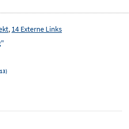
ekt
,
14 Externe Links
g"
13)