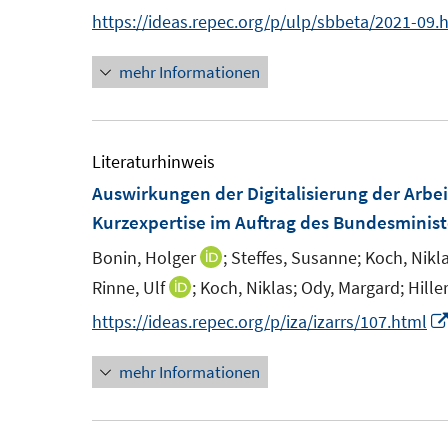
n
n
https://ideas.repec.org/p/ulp/sbbeta/2021-09.
s
s
n
n
t
t
mehr Informationen
e
e
e
e
u
u
r
r
e
e
ö
ö
m
m
Literaturhinweis
f
f
F
F
Auswirkungen der Digitalisierung der Arbei
f
f
e
e
Kurzexpertise im Auftrag des Bundesminist
n
n
n
n
e
e
Bonin, Holger
;
Steffes, Susanne;
Koch, Nikla
I
s
s
n
n
n
Rinne, Ulf
;
Koch, Niklas;
Ody, Margard;
Hille
I
t
t
n
n
https://ideas.repec.org/p/iza/izarrs/107.html
e
e
e
n
r
r
u
mehr Informationen
e
ö
ö
e
u
f
f
m
e
f
f