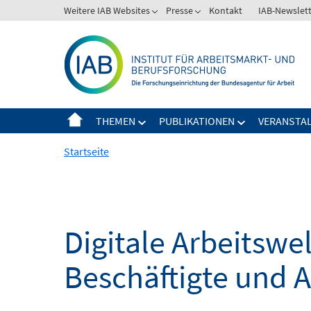
Springe
Weitere IAB Websites
Presse
Kontakt
IAB-Newslet
zum
Inhalt
THEMEN
PUBLIKATIONEN
VERANSTA
Startseite
Digitale Arbeitsw
Beschäftigte und 