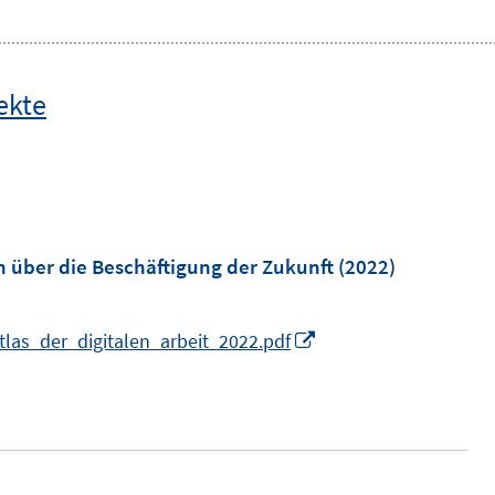
ekte
 über die Beschäftigung der Zukunft
(2022)
I
las_der_digitalen_arbeit_2022.pdf
n
n
e
u
e