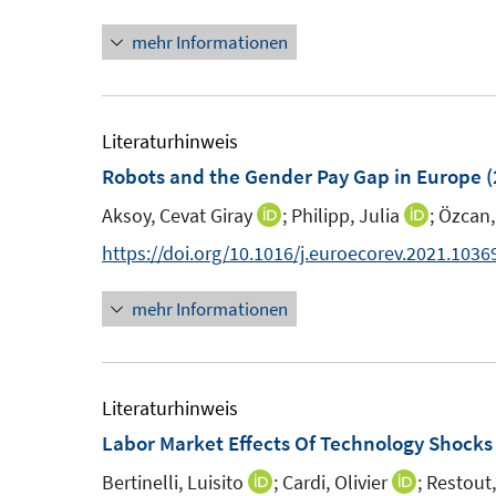
mehr Informationen
Literaturhinweis
Robots and the Gender Pay Gap in Europe
(
Aksoy, Cevat Giray
;
Philipp, Julia
;
Özcan,
I
I
n
n
https://doi.org/10.1016/j.euroecorev.2021.1036
n
n
mehr Informationen
e
e
u
u
e
e
m
m
Literaturhinweis
F
F
Labor Market Effects Of Technology Shocks
e
e
Bertinelli, Luisito
;
Cardi, Olivier
;
Restout
I
I
n
n