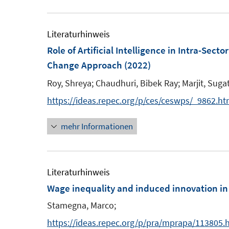
u
e
m
Literaturhinweis
F
Role of Artificial Intelligence in Intra-Se
e
Change Approach
(2022)
n
Roy, Shreya;
Chaudhuri, Bibek Ray;
Marjit, Suga
s
https://ideas.repec.org/p/ces/ceswps/_9862.ht
t
e
mehr Informationen
r
ö
f
Literaturhinweis
f
Wage inequality and induced innovation in
n
e
Stamegna, Marco;
n
https://ideas.repec.org/p/pra/mprapa/113805.