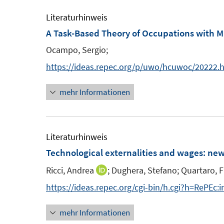
e
u
ö
m
e
Literaturhinweis
f
F
m
A Task-Based Theory of Occupations with 
f
e
F
n
Ocampo, Sergio;
n
e
e
https://ideas.repec.org/p/uwo/hcuwoc/20222.
s
n
n
t
s
mehr Informationen
e
t
r
e
ö
r
Literaturhinweis
f
ö
Technological externalities and wages: new
f
f
n
Ricci, Andrea
;
Dughera, Stefano;
Quartaro, 
I
f
e
n
n
https://ideas.repec.org/cgi-bin/h.cgi?h=RePEc:
n
n
e
mehr Informationen
e
n