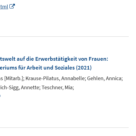
e
n
I
html
s
n
e
n
t
s
n
n
e
t
e
r
e
u
ö
r
e
f
ö
m
tswelt auf die Erwerbstätigkeit von Frauen
:
f
f
F
eriums für Arbeit und Soziales
(2021)
n
f
e
e
n
s [Mitarb.];
Krause-Pilatus, Annabelle;
Gehlen, Annica;
n
n
e
rich-Sigg, Annette;
Teschner, Mia;
s
n
I
t
n
e
n
r
e
ö
u
f