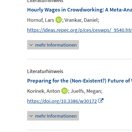
Literaturhinweis
Hourly Wages in Crowdworking: A Meta-Ana
Hornuf, Lars
;
Vrankar, Daniel;
I
n
https://ideas.repec.org/p/ces/ceswps/_9540.ht
n
mehr Informationen
e
u
e
m
Literaturhinweis
F
Preparing for the (Non-Existent?) Future of
e
Korinek, Anton
;
Juelfs, Megan;
I
n
n
I
https://doi.org/10.3386/w30172
s
n
n
t
mehr Informationen
e
n
e
u
e
r