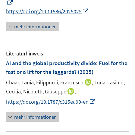
I
f
ö
n
n
I
https://doi.org/10.11586/2025025
f
n
e
n
f
e
n
n
mehr Informationen
n
u
e
e
e
u
n
m
e
F
Literaturhinweis
m
e
F
AI and the global productivity divide
:
Fuel for the
n
e
fast or a lift for the laggards?
(2025)
s
n
t
I
Chaar, Tania;
Filippucci, Francesco
;
Jona-Lasinio,
s
e
n
t
I
Cecilia;
Nicoletti, Giuseppe
;
r
n
e
n
I
https://doi.org/10.1787/c315ea90-en
ö
e
r
n
n
f
u
ö
e
n
mehr Informationen
f
e
f
u
e
n
m
f
e
u
e
F
n
m