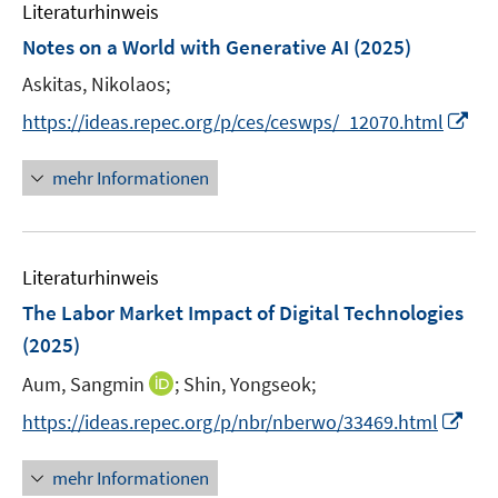
Literaturhinweis
m
F
Notes on a World with Generative AI
(2025)
e
Askitas, Nikolaos;
n
I
s
https://ideas.repec.org/p/ces/ceswps/_12070.html
n
t
n
e
mehr Informationen
e
r
u
ö
e
f
Literaturhinweis
m
f
F
n
The Labor Market Impact of Digital Technologies
e
e
(2025)
n
n
I
Aum, Sangmin
;
Shin, Yongseok;
s
n
t
I
https://ideas.repec.org/p/nbr/nberwo/33469.html
n
e
n
e
r
n
mehr Informationen
u
ö