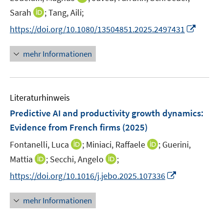
ö
e
n
I
Sarah
;
Tang, Aili;
f
r
n
n
f
I
https://doi.org/10.1080/13504851.2025.2497431
ö
e
n
n
n
f
u
e
e
n
mehr Informationen
f
e
u
n
e
n
m
e
u
e
F
m
e
n
e
F
Literaturhinweis
m
n
e
F
Predictive AI and productivity growth dynamics:
s
n
e
t
Evidence from French firms
(2025)
s
n
e
t
I
I
Fontanelli, Luca
;
Miniaci, Raffaele
;
Guerini,
s
r
e
n
n
t
I
I
Mattia
;
Secchi, Angelo
;
ö
r
n
n
e
n
n
f
I
https://doi.org/10.1016/j.jebo.2025.107336
ö
e
e
r
n
n
f
n
f
u
u
ö
e
e
n
n
f
mehr Informationen
e
e
f
u
u
e
e
n
m
m
f
e
e