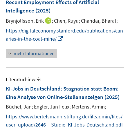
Recent Employment Effects of Artificial
t
n
e
Intelligence
(2025)
s
r
t
I
Brynjolfsson, Erik
;
Chen, Ruyu;
Chandar, Bharat;
ö
e
n
f
https://digitaleconomy.stanford.edu/publications/can
r
n
f
I
aries-in-the-coal-mine/
ö
e
n
n
f
u
e
n
mehr Informationen
f
e
n
e
n
m
u
e
F
e
n
e
Literaturhinweis
m
n
F
KI-Jobs in Deutschland: Stagnation statt Boom
:
s
e
Eine Analyse von Online-Stellenanzeigen
(2025)
t
n
e
Büchel, Jan;
Engler, Jan Felix;
Mertens, Armin;
s
r
t
https://www.bertelsmann-stiftung.de/fileadmin/files/
ö
e
user_upload/2646__Studie_KI-Jobs-Deutschland.pdf
f
r