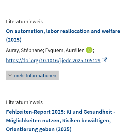
e
e
f
u
m
f
e
F
n
Literaturhinweis
m
e
e
F
On automation, labor reallocation and welfare
n
n
e
(2025)
s
n
t
I
Auray, Stéphane;
Eyquem, Aurélien
;
s
e
n
t
I
https://doi.org/10.1016/j.jedc.2025.105129
r
n
e
n
ö
e
r
n
mehr Informationen
f
u
ö
e
f
e
f
u
n
m
f
e
e
F
n
Literaturhinweis
m
n
e
e
F
Fehlzeiten-Report 2025
:
KI und Gesundheit -
n
n
e
Möglichkeiten nutzen, Risiken bewältigen,
s
n
Orientierung geben
(2025)
t
s