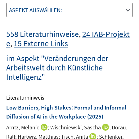
ASPEKT AUSWÄHLEN:
558 Literaturhinweise
,
24 IAB-Projekt
e
,
15 Externe Links
im Aspekt "Veränderungen der
Arbeitswelt durch Künstliche
Intelligenz"
Literaturhinweis
Low Barriers, High Stakes: Formal and Informal
Diffusion of AI in the Workplace
(2025)
I
I
Arntz, Melanie
;
Wischniewski, Sascha
;
Dorau,
n
n
I
Ralf;
Hartwig, Matthias;
Tisch, Anita
;
Schlenker,