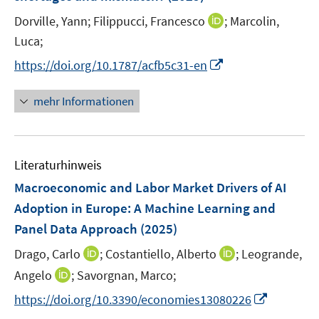
n
I
Dorville, Yann;
Filippucci, Francesco
;
Marcolin,
s
n
t
Luca;
n
e
I
https://doi.org/10.1787/acfb5c31-en
e
r
n
u
ö
n
mehr Informationen
e
f
e
m
f
u
F
n
e
e
e
Literaturhinweis
m
n
n
F
Macroeconomic and Labor Market Drivers of AI
s
e
Adoption in Europe: A Machine Learning and
t
n
e
Panel Data Approach
(2025)
s
r
t
I
I
Drago, Carlo
;
Costantiello, Alberto
;
Leogrande,
ö
e
n
n
I
Angelo
;
Savorgnan, Marco;
f
r
n
n
n
f
I
https://doi.org/10.3390/economies13080226
ö
e
e
n
n
n