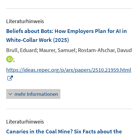
n
m
u
e
F
e
n
e
Literaturhinweis
m
n
F
Beliefs about Bots: How Employers Plan for AI in
s
e
White-Collar Work
(2025)
t
n
e
Brull, Eduard;
Maurer, Samuel;
Rostam-Afschar, Davud
s
r
t
I
;
ö
e
n
f
https://ideas.repec.org/p/arx/papers/2510.21959.html
r
n
f
I
ö
e
n
n
f
u
e
n
mehr Informationen
f
e
n
e
n
m
u
e
F
e
n
e
Literaturhinweis
m
n
F
Canaries in the Coal Mine? Six Facts about the
s
e