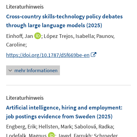
F
Literaturhinweis
m
e
F
Cross-country skills-technology policy debates
n
e
through large language models
(2025)
s
n
t
I
Einhoff, Jan
;
López Trejos, Isabella;
Paunov,
s
e
n
t
Caroline;
r
n
e
I
https://doi.org/10.1787/d5f669be-en
ö
e
r
n
f
u
ö
n
mehr Informationen
f
e
f
e
n
m
f
u
e
F
n
e
n
e
e
Literaturhinweis
m
n
n
F
Artificial intelligence, hiring and employment:
s
e
job postings evidence from Sweden
(2025)
t
n
e
Engberg, Erik;
Hellsten, Mark;
Sabolová, Radka;
s
r
t
I
Lodefalk, Magnus
;
Javed, Farrukh;
Schroeder,