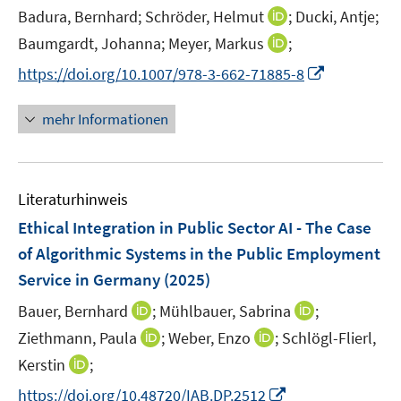
e
t
I
Badura, Bernhard;
Schröder, Helmut
;
Ducki, Antje;
r
e
n
I
Baumgardt, Johanna;
Meyer, Markus
;
ö
r
n
n
f
I
https://doi.org/10.1007/978-3-662-71885-8
ö
e
n
f
n
f
u
e
n
n
mehr Informationen
f
e
u
e
e
n
m
e
n
u
e
F
m
e
n
e
F
Literaturhinweis
m
n
e
F
Ethical Integration in Public Sector AI - The Case
s
n
e
t
of Algorithmic Systems in the Public Employment
s
n
e
Service in Germany
(2025)
t
s
r
e
t
I
I
Bauer, Bernhard
;
Mühlbauer, Sabrina
;
ö
r
e
n
n
I
I
Ziethmann, Paula
;
Weber, Enzo
;
Schlögl-Flierl,
f
ö
r
n
n
n
n
f
I
Kerstin
;
f
ö
e
e
n
n
n
n
f
I
f
https://doi.org/10.48720/IAB.DP.2512
u
u