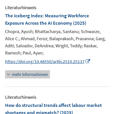
e
n
e
e
F
Literaturhinweis
m
n
n
e
F
The Iceberg Index: Measuring Workforce
s
n
e
t
Exposure Across the AI Economy
(2025)
s
n
e
t
Chopra, Ayush;
Bhattacharya, Santanu;
Schwarze,
s
r
e
t
Alice C.;
Ahmad, Feroz;
Balaprakash, Prasanna;
Garg,
ö
r
e
Aditi;
Salvador, DeAndrea;
Wright, Teddy;
Raskar,
f
ö
r
Ramesh;
Paul, Ayan;
f
f
ö
n
f
I
https://doi.org/10.48550/arXiv.2510.25137
f
e
n
n
f
n
e
n
mehr Informationen
n
n
e
e
u
n
e
Literaturhinweis
m
F
How do structural trends affect labour market
e
shortages and mismatch?
(2025)