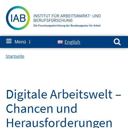
Springe
zum
Inhalt
Suchen nach:
≡
English
Menü
✘
Startseite
Digitale Arbeitswelt –
Chancen und
Herausforderungen