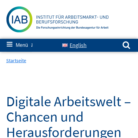
Springe
zum
Inhalt
Suchen nach:
≡
English
Menü
✘
Startseite
Digitale Arbeitswelt –
Chancen und
Herausforderungen