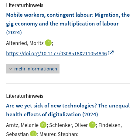
n
e
F
Literaturhinweis
m
n
e
F
Mobile workers, contingent labour: Migration, the
s
n
e
t
gig economy and the multiplication of labour
s
n
e
(2024)
t
s
r
e
t
I
Altenried, Moritz
;
ö
r
e
n
f
I
https://doi.org/10.1177/0308518X211054846
ö
r
n
f
n
f
ö
e
n
n
f
mehr Informationen
f
u
e
e
n
f
e
n
u
e
n
m
e
n
e
F
Literaturhinweis
m
n
e
F
Are we yet sick of new technologies? The unequal
n
e
health effects of digitalization
(2024)
s
n
t
I
I
Arntz, Melanie
;
Schlenker, Oliver
;
Findeisen,
s
e
n
n
t
I
Sebastian
;
Maurer, Stephan;