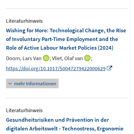
e
e
f
u
m
m
f
e
F
F
n
Literaturhinweis
m
e
e
e
F
Wishing for More: Technological Change, the Rise
n
n
n
e
of Involuntary Part-Time Employment and the
s
s
n
Role of Active Labour Market Policies
t
t
(2024)
s
e
e
t
I
I
Doorn, Lars Van
;
Vliet, Olaf van
;
r
r
e
n
n
I
https://doi.org/10.1017/S0047279422000629
ö
ö
r
n
n
n
f
f
ö
e
e
n
f
f
mehr Informationen
f
u
u
e
n
n
f
e
e
u
e
e
n
m
m
e
n
n
e
F
F
Literaturhinweis
m
n
e
e
F
Gesundheitsrisiken und Prävention in der
n
n
e
digitalen Arbeitswelt - Technostress, Ergonomie
s
s
n