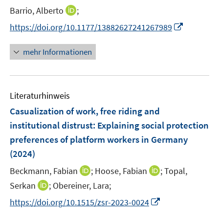
e
t
I
Barrio, Alberto
;
r
e
n
I
https://doi.org/10.1177/13882627241267989
ö
r
n
n
f
ö
e
n
f
mehr Informationen
f
u
e
n
f
e
u
e
n
m
e
n
e
F
Literaturhinweis
m
n
e
F
Casualization of work, free riding and
n
e
institutional distrust: Explaining social protection
s
n
preferences of platform workers in Germany
t
s
e
(2024)
t
r
e
I
I
Beckmann, Fabian
;
Hoose, Fabian
;
Topal,
ö
r
n
n
I
Serkan
;
Obereiner, Lara;
f
ö
n
n
n
f
I
f
https://doi.org/10.1515/zsr-2023-0024
e
e
n
n
n
f
u
u