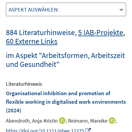
ASPEKT AUSWÄHLEN:
884 Literaturhinweise
,
5 IAB-Projekte
,
60 Externe Links
im Aspekt "Arbeitsformen, Arbeitszeit
und Gesundheit"
Literaturhinweis
Organisational inhibition and promotion of
flexible working in digitalised work environments
(2024)
I
I
Abendroth, Anja-Kristin
;
Reimann, Mareike
;
n
n
I
https://doi.org/10.1111/ntwe.12275