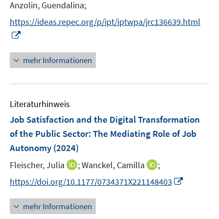
n
n
Anzolin, Guendalina;
ö
e
e
n
https://ideas.repec.org/p/ipt/iptwpa/jrc136639.html
f
u
n
e
f
I
e
u
n
n
m
e
e
n
F
mehr Informationen
m
n
e
e
F
u
n
e
e
s
n
Literaturhinweis
m
t
s
F
e
Job Satisfaction and the Digital Transformation
t
e
r
e
of the Public Sector: The Mediating Role of Job
n
ö
r
Autonomy
(2024)
s
f
ö
t
f
I
I
Fleischer, Julia
;
Wanckel, Camilla
;
f
e
n
n
n
f
I
https://doi.org/10.1177/0734371X221148403
r
e
n
n
n
n
ö
n
e
e
e
n
mehr Informationen
f
u
u
n
e