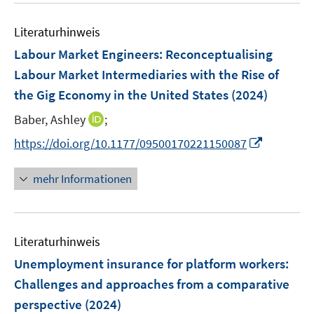
n
e
e
n
Literaturhinweis
m
F
Labour Market Engineers: Reconceptualising
e
Labour Market Intermediaries with the Rise of
n
the Gig Economy in the United States
(2024)
s
t
I
Baber, Ashley
;
e
n
I
https://doi.org/10.1177/09500170221150087
r
n
n
ö
e
n
mehr Informationen
f
u
e
f
e
u
n
m
e
e
F
Literaturhinweis
m
n
e
F
Unemployment insurance for platform workers:
n
e
Challenges and approaches from a comparative
s
n
perspective
(2024)
t
s