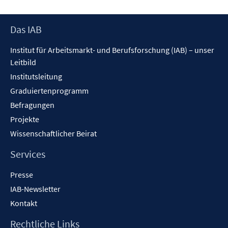
ö
f
f
Footer
Das IAB
n
Inhalt
Institut für Arbeitsmarkt- und Berufsforschung (IAB) – unser
e
Leitbild
n
Institutsleitung
Graduiertenprogramm
Befragungen
Projekte
Wissenschaftlicher Beirat
Services
Presse
IAB-Newsletter
Kontakt
Rechtliche Links