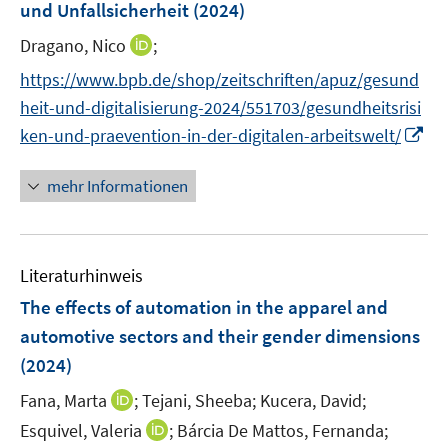
und Unfallsicherheit
t
(2024)
t
s
e
e
t
I
Dragano, Nico
;
r
r
e
n
https://www.bpb.de/shop/zeitschriften/apuz/gesund
ö
ö
r
n
f
f
heit-und-digitalisierung-2024/551703/gesundheitsrisi
ö
e
f
f
I
ken-und-praevention-in-der-digitalen-arbeitswelt/
f
u
n
n
n
f
e
e
e
n
n
mehr Informationen
m
n
n
e
e
F
u
n
e
e
n
Literaturhinweis
m
s
F
The effects of automation in the apparel and
t
e
e
automotive sectors and their gender dimensions
n
r
(2024)
s
ö
t
I
Fana, Marta
;
Tejani, Sheeba;
Kucera, David;
f
e
n
f
I
Esquivel, Valeria
;
Bárcia De Mattos, Fernanda;
r
n