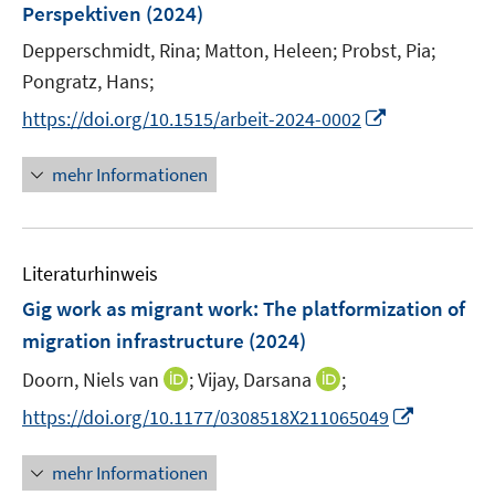
e
e
Perspektiven
t
(2024)
s
r
r
e
t
Depperschmidt, Rina;
Matton, Heleen;
Probst, Pia;
ö
ö
r
e
Pongratz, Hans;
f
f
ö
r
f
f
I
https://doi.org/10.1515/arbeit-2024-0002
f
ö
n
n
n
f
f
e
e
n
n
mehr Informationen
f
n
n
e
e
n
u
n
e
e
n
Literaturhinweis
m
F
Gig work as migrant work: The platformization of
e
migration infrastructure
(2024)
n
I
I
Doorn, Niels van
;
Vijay, Darsana
;
s
n
n
t
I
https://doi.org/10.1177/0308518X211065049
n
n
e
n
e
e
r
n
mehr Informationen
u
u
ö
e