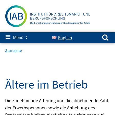
Springe
zum
Inhalt
Suchen nach:
≡
English
Menü
✘
Startseite
Ältere im Betrieb
Die zunehmende Alterung und die abnehmende Zahl
der Erwerbspersonen sowie die Anhebung des
Rentenalters bleiben nicht ohne Auswirkungen auf