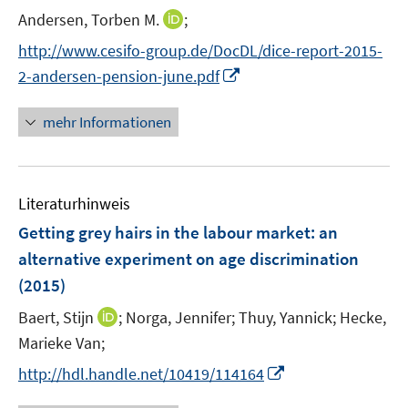
n
e
e
I
Andersen, Torben M.
;
n
n
n
s
http://www.cesifo-group.de/DocDL/dice-report-2015-
n
t
I
2-andersen-pension-june.pdf
e
e
n
u
r
n
mehr Informationen
e
ö
e
m
f
u
F
f
e
e
n
Literaturhinweis
m
n
e
F
Getting grey hairs in the labour market
:
an
s
n
e
alternative experiment on age discrimination
t
n
e
(2015)
s
r
t
I
Baert, Stijn
;
Norga, Jennifer;
Thuy, Yannick;
Hecke,
ö
e
n
Marieke Van;
f
r
n
f
I
http://hdl.handle.net/10419/114164
ö
e
n
n
f
u