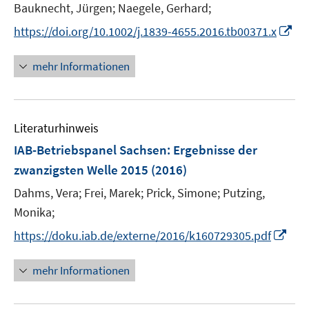
Bauknecht, Jürgen;
Naegele, Gerhard;
I
https://doi.org/10.1002/j.1839-4655.2016.tb00371.x
n
n
mehr Informationen
e
u
e
Literaturhinweis
m
F
IAB-Betriebspanel Sachsen
:
Ergebnisse der
e
zwanzigsten Welle 2015
(2016)
n
Dahms, Vera;
Frei, Marek;
Prick, Simone;
Putzing,
s
t
Monika;
e
I
https://doku.iab.de/externe/2016/k160729305.pdf
r
n
ö
n
mehr Informationen
f
e
f
u