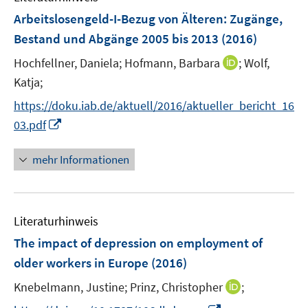
e
e
e
F
Arbeitslosengeld-I-Bezug von Älteren: Zugänge,
n
n
n
e
Bestand und Abgänge 2005 bis 2013
(2016)
s
s
n
t
t
I
Hochfellner, Daniela;
Hofmann, Barbara
;
Wolf,
s
e
e
n
t
Katja;
r
r
n
e
https://doku.iab.de/aktuell/2016/aktueller_bericht_16
ö
ö
e
r
I
f
f
03.pdf
u
ö
n
f
f
e
f
n
n
n
mehr Informationen
m
f
e
e
e
F
n
u
n
n
e
e
e
n
n
Literaturhinweis
m
s
F
The impact of depression on employment of
t
e
e
older workers in Europe
(2016)
n
r
I
Knebelmann, Justine;
Prinz, Christopher
;
s
ö
n
t