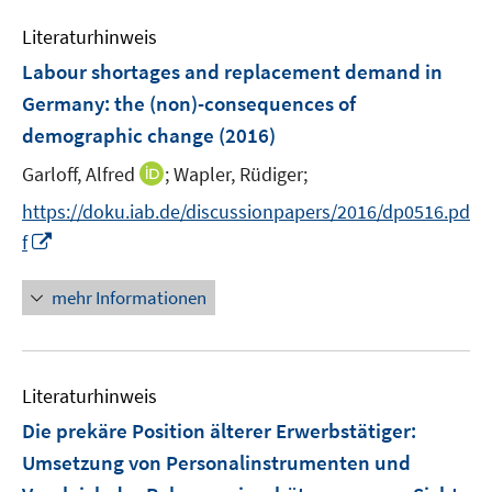
n
e
e
Literaturhinweis
m
n
F
Labour shortages and replacement demand in
e
Germany
:
the (non)-consequences of
n
demographic change
(2016)
s
t
I
Garloff, Alfred
;
Wapler, Rüdiger;
e
n
https://doku.iab.de/discussionpapers/2016/dp0516.pd
r
n
I
f
ö
e
n
f
u
n
mehr Informationen
f
e
e
n
m
u
e
F
e
n
e
Literaturhinweis
m
n
F
Die prekäre Position älterer Erwerbstätiger:
s
e
Umsetzung von Personalinstrumenten und
t
n
e