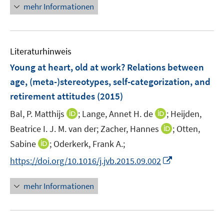
e
n
mehr Informationen
f
e
n
e
n
m
u
e
F
e
n
e
Literaturhinweis
m
n
F
Young at heart, old at work? Relations between
s
e
age, (meta-)stereotypes, self-categorization, and
t
n
e
retirement attitudes
(2015)
s
r
t
I
I
Bal, P. Matthijs
;
Lange, Annet H. de
;
Heijden,
ö
e
n
n
I
Beatrice I. J. M. van der;
Zacher, Hannes
;
Otten,
f
r
n
n
n
f
I
Sabine
;
Oderkerk, Frank A.;
ö
e
e
n
n
n
I
f
https://doi.org/10.1016/j.jvb.2015.09.002
u
u
e
e
n
n
f
e
e
u
n
e
n
n
m
m
mehr Informationen
e
u
e
e
F
F
m
e
u
n
e
e
F
m
e
n
n