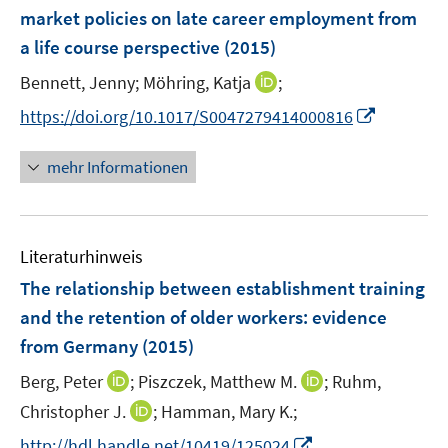
n
e
market policies on late career employment from
s
n
a life course perspective
(2015)
t
s
e
t
I
Bennett, Jenny;
Möhring, Katja
;
r
e
n
I
https://doi.org/10.1017/S0047279414000816
ö
r
n
n
f
ö
e
n
f
mehr Informationen
f
u
e
n
f
e
u
e
n
m
e
n
e
F
Literaturhinweis
m
n
e
F
The relationship between establishment training
n
e
and the retention of older workers
:
evidence
s
n
from Germany
(2015)
t
s
e
t
I
I
Berg, Peter
;
Piszczek, Matthew M.
;
Ruhm,
r
e
n
n
I
Christopher J.
;
Hamman, Mary K.;
ö
r
n
n
n
f
I
http://hdl.handle.net/10419/125024