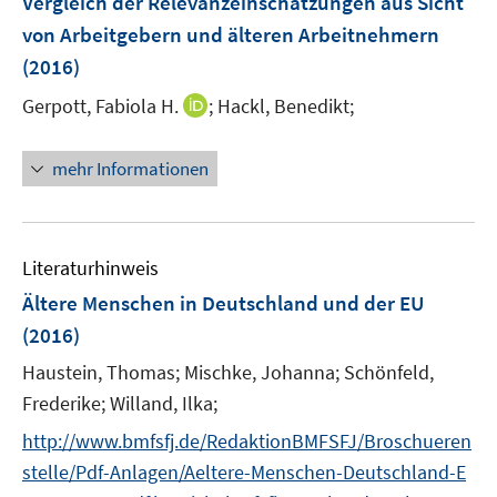
Vergleich der Relevanzeinschätzungen aus Sicht
s
r
von Arbeitgebern und älteren Arbeitnehmern
t
ö
e
(2016)
f
r
f
I
Gerpott, Fabiola H.
;
Hackl, Benedikt;
ö
n
n
f
e
n
mehr Informationen
f
n
e
n
u
e
e
n
m
Literaturhinweis
F
Ältere Menschen in Deutschland und der EU
e
(2016)
n
s
Haustein, Thomas;
Mischke, Johanna;
Schönfeld,
t
Frederike;
Willand, Ilka;
e
http://www.bmfsfj.de/RedaktionBMFSFJ/Broschueren
r
stelle/Pdf-Anlagen/Aeltere-Menschen-Deutschland-E
ö