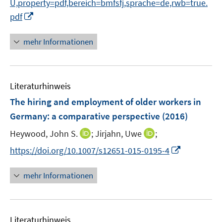
U,property=pdf,bereich=bmfsfj,sprache=de,rwb=true.
f
I
f
pdf
n
n
n
e
mehr Informationen
e
n
u
e
Literaturhinweis
m
F
The hiring and employment of older workers in
e
Germany
:
a comparative perspective
(2016)
n
I
I
Heywood, John S.
;
Jirjahn, Uwe
;
s
n
n
t
I
https://doi.org/10.1007/s12651-015-0195-4
n
n
e
n
e
e
r
n
mehr Informationen
u
u
ö
e
e
e
f
u
m
m
f
e
F
F
n
Literaturhinweis
m