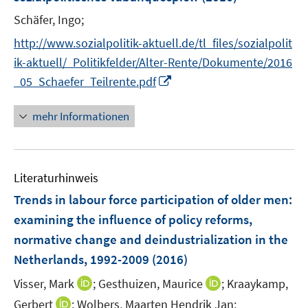
n
n
Schäfer, Ingo;
s
t
http://www.sozialpolitik-aktuell.de/tl_files/sozialpolit
e
ik-aktuell/_Politikfelder/Alter-Rente/Dokumente/2016
r
I
_05_Schaefer_Teilrente.pdf
ö
n
f
n
mehr Informationen
f
e
n
u
e
e
n
Literaturhinweis
m
F
Trends in labour force participation of older men
:
e
examining the influence of policy reforms,
n
normative change and deindustrialization in the
s
Netherlands, 1992-2009
(2016)
t
e
I
I
Visser, Mark
;
Gesthuizen, Maurice
;
Kraaykamp,
r
n
n
I
Gerbert
;
Wolbers, Maarten Hendrik Jan;