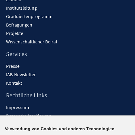
n
Institutsleitung
Graduiertenprogramm
Befragungen
Projekte
Wissenschaftlicher Beirat
Services
Presse
IAB-Newsletter
Kontakt
Rechtliche Links
Impressum
Datenschutzerklärung
Erklärung zur Barrierefreiheit
Verwendung von Cookies und anderen Technologien
Barrieren melden