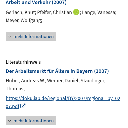
Arbeit und Verkehr
(2007)
I
Gerlach, Knut;
Pfeifer, Christian
;
Lange, Vanessa;
n
Meyer, Wolfgang;
n
e
mehr Informationen
u
e
m
F
Literaturhinweis
e
Der Arbeitsmarkt für Ältere in Bayern
(2007)
n
Huber, Andreas W.;
Werner, Daniel;
s
Staudinger,
t
Thomas;
e
https://doku.iab.de/regional/BY/2007/regional_by_02
r
I
07.pdf
ö
n
f
n
mehr Informationen
f
e