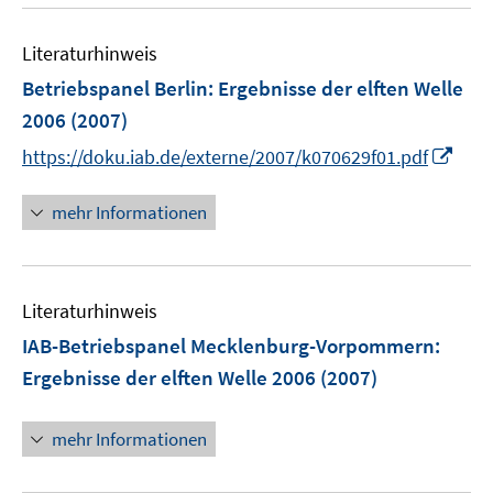
n
s
Literaturhinweis
t
e
Betriebspanel Berlin
:
Ergebnisse der elften Welle
r
2006
(2007)
ö
I
https://doku.iab.de/externe/2007/k070629f01.pdf
f
n
f
n
mehr Informationen
n
e
e
u
n
e
Literaturhinweis
m
F
IAB-Betriebspanel Mecklenburg-Vorpommern
:
e
Ergebnisse der elften Welle 2006
(2007)
n
s
mehr Informationen
t
e