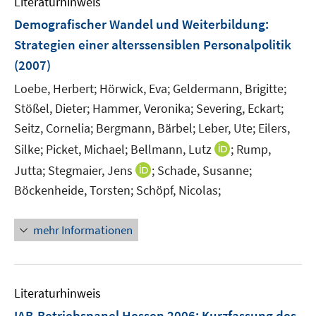
Literaturhinweis
m
F
Demografischer Wandel und Weiterbildung
:
e
Strategien einer alterssensiblen Personalpolitik
n
(2007)
s
t
Loebe, Herbert;
Hörwick, Eva;
Geldermann, Brigitte;
e
Stößel, Dieter;
Hammer, Veronika;
Severing, Eckart;
r
Seitz, Cornelia;
Bergmann, Bärbel;
Leber, Ute;
Eilers,
ö
I
Silke;
Picket, Michael;
Bellmann, Lutz
;
Rump,
f
n
I
Jutta;
Stegmaier, Jens
;
Schade, Susanne;
f
n
n
n
Böckenheide, Torsten;
Schöpf, Nicolas;
e
n
e
u
e
n
mehr Informationen
e
u
m
e
F
m
e
F
Literaturhinweis
n
e
IAB-Betriebspanel Hessen 2006
:
Kurzfassung des