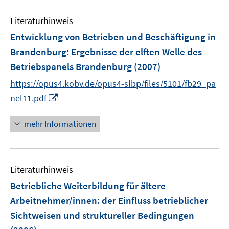
r
ö
Literaturhinweis
f
Entwicklung von Betrieben und Beschäftigung in
f
n
Brandenburg
:
Ergebnisse der elften Welle des
e
Betriebspanels Brandenburg
(2007)
n
https://opus4.kobv.de/opus4-slbp/files/5101/fb29_pa
I
nel11.pdf
n
n
mehr Informationen
e
u
e
Literaturhinweis
m
F
Betriebliche Weiterbildung für ältere
e
Arbeitnehmer/innen
:
der Einfluss betrieblicher
n
Sichtweisen und struktureller Bedingungen
s