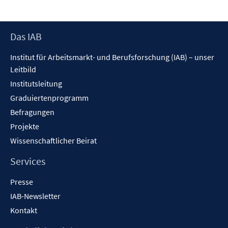
f
ö
n
f
e
Footer
Das IAB
f
n
Inhalt
n
Institut für Arbeitsmarkt- und Berufsforschung (IAB) – unser
e
Leitbild
n
Institutsleitung
Graduiertenprogramm
Befragungen
Projekte
Wissenschaftlicher Beirat
Services
Presse
IAB-Newsletter
Kontakt