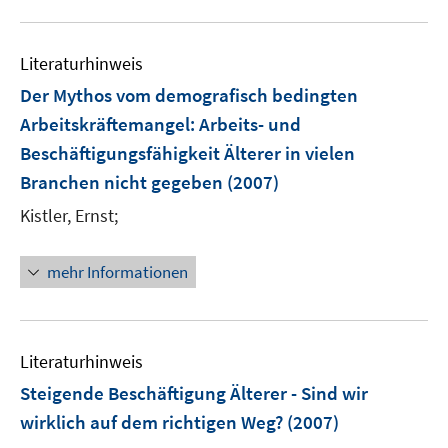
n
u
e
e
n
Literaturhinweis
m
F
Der Mythos vom demografisch bedingten
e
Arbeitskräftemangel
:
Arbeits- und
n
Beschäftigungsfähigkeit Älterer in vielen
s
Branchen nicht gegeben
(2007)
t
e
Kistler, Ernst;
r
ö
mehr Informationen
f
f
n
e
Literaturhinweis
n
Steigende Beschäftigung Älterer - Sind wir
wirklich auf dem richtigen Weg?
(2007)