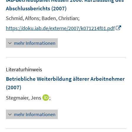
s
n
t
Abschlussberichts
(2007)
s
e
t
Schmid, Alfons;
Baden, Christian;
r
e
I
https://doku.iab.de/externe/2007/k071214f01.pdf
ö
r
n
f
ö
n
mehr Informationen
f
f
e
n
f
u
e
n
e
n
e
Literaturhinweis
m
n
F
Betriebliche Weiterbildung älterer Arbeitnehmer
e
(2007)
n
I
Stegmaier, Jens
;
s
n
t
n
e
mehr Informationen
e
r
u
ö