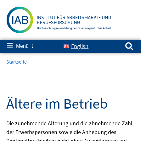
Springe
zum
Inhalt
Suchen nach:
≡
English
Menü
✘
Startseite
Ältere im Betrieb
Die zunehmende Alterung und die abnehmende Zahl
der Erwerbspersonen sowie die Anhebung des
Rentenalters bleiben nicht ohne Auswirkungen auf