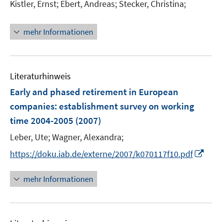
Kistler, Ernst;
Ebert, Andreas;
Stecker, Christina;
mehr Informationen
Literaturhinweis
Early and phased retirement in European
companies
:
establishment survey on working
time 2004-2005
(2007)
Leber, Ute;
Wagner, Alexandra;
I
https://doku.iab.de/externe/2007/k070117f10.pdf
n
n
mehr Informationen
e
u
e