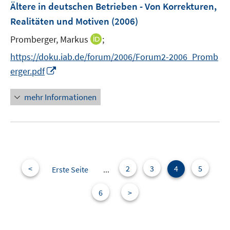
F
f
Ältere in deutschen Betrieben - Von Korrekturen,
e
n
Realitäten und Motiven
(2006)
n
e
s
I
Promberger, Markus
;
n
t
n
https://doku.iab.de/forum/2006/Forum2-2006_Promb
e
n
I
erger.pdf
r
e
n
ö
u
n
mehr Informationen
f
e
e
f
m
u
n
F
e
e
e
m
n
n
F
s
e
<
2
3
4
5
Erste Seite
...
t
n
e
s
6
>
r
t
ö
e
f
r