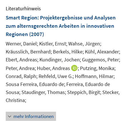
e
f
m
f
Literaturhinweis
F
n
Smart Region
:
Projektergebnisse und Analysen
e
e
zum alternsgerechten Arbeiten in innovativen
n
n
Regionen
(2007)
s
t
Werner, Daniel;
Kistler, Ernst;
Wahse, Jürgen;
e
Kräusslich, Bernhard;
Berkels, Hilke;
Kühl, Alexander;
r
Ebert, Andreas;
Kundinger, Jochen;
Guggemos, Peter;
ö
I
Peter, Andrea;
Huber, Andreas
;
Putzing, Monika;
f
n
Conrad, Ralph;
Rehfeld, Uwe G.;
f
Hoffmann, Hilmar;
n
n
Sousa Ferreira, Eduardo de;
Ferreira, Eduardo de
e
e
Sousa;
Staudinger, Thomas;
Steppich, Birgit;
Stecker,
u
n
Christina;
e
m
F
mehr Informationen
e