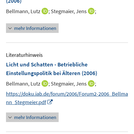
(2006)
t
e
I
I
Bellmann, Lutz
;
Stegmaier, Jens
;
r
n
n
ö
n
n
mehr Informationen
f
e
e
f
u
u
n
e
e
e
m
m
Literaturhinweis
n
F
F
Licht und Schatten - Betriebliche
e
e
Einstellungspolitik bei Älteren
(2006)
n
n
s
s
I
I
Bellmann, Lutz
;
Stegmaier, Jens
;
t
t
n
n
https://doku.iab.de/forum/2006/Forum2-2006_Bellma
e
e
n
n
I
nn_Stegmeier.pdf
r
r
e
e
n
ö
ö
u
u
n
mehr Informationen
f
f
e
e
e
f
f
m
m
u
n
n
F
F