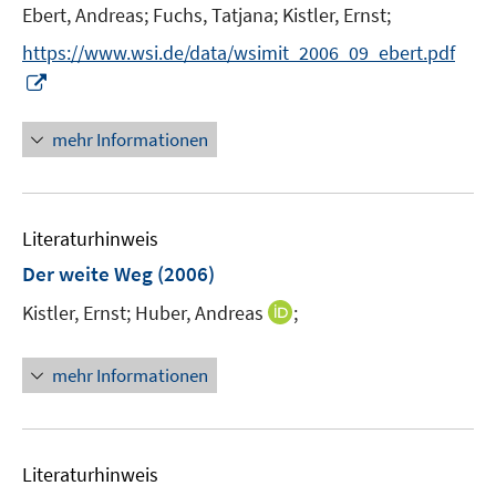
Ebert, Andreas;
Fuchs, Tatjana;
Kistler, Ernst;
s
t
https://www.wsi.de/data/wsimit_2006_09_ebert.pdf
e
I
r
n
ö
n
mehr Informationen
f
e
f
u
n
e
e
Literaturhinweis
m
n
F
Der weite Weg
(2006)
e
I
Kistler, Ernst;
Huber, Andreas
;
n
n
s
n
t
mehr Informationen
e
e
u
r
e
ö
m
Literaturhinweis
f