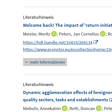
ö
ö
r
f
f
ö
Literaturhinweis
f
f
f
Welcome back! The impact of 'return initiat
n
n
f
e
e
Meister, Moritz
;
Peters, Jan Cornelius
n
;
Ro
I
I
n
n
e
n
n
I
https://hdl.handle.net/10419/264134
n
n
n
n
https://www.econstor.eu/escollectionhome/1
e
e
n
mehr Informationen
u
u
e
e
e
u
m
m
e
F
F
m
Literaturhinweis
e
e
F
Dynamic agglomeration effects of foreigners
n
n
e
quality sectors, tasks and establishments
(
s
s
n
Niebuhr, Annekatrin
;
Roth, Duncan
;
Pete
I
I
t
t