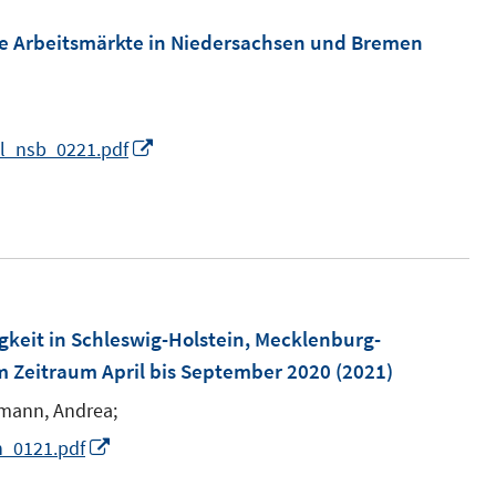
m
n
f
F
e Arbeitsmärkte in Niedersachsen und Bremen
e
f
e
n
n
n
e
s
n
I
al_nsb_0221.pdf
t
n
e
n
r
e
ö
u
f
e
f
m
gkeit in Schleswig-Holstein, Mecklenburg-
n
F
m Zeitraum April bis September 2020
(2021)
e
e
n
mann, Andrea;
n
I
n_0121.pdf
s
n
t