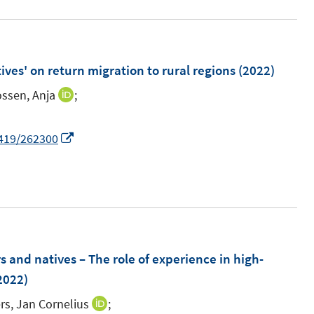
e
ö
u
f
e
f
m
ives' on return migration to rural regions
(2022)
n
F
e
ssen, Anja
;
I
e
n
n
n
n
I
0419/262300
s
e
n
t
u
n
e
e
e
r
m
u
ö
F
e
f
e
m
 and natives – The role of experience in high-
f
n
F
2022)
n
s
e
e
rs, Jan Cornelius
;
I
t