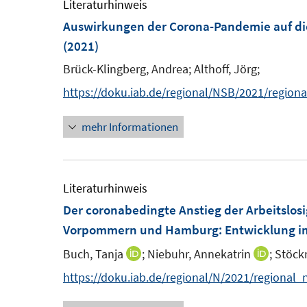
e
Literaturhinweis
n
n
f
m
Auswirkungen der Corona-Pandemie auf di
e
e
n
F
(2021)
n
n
e
e
Brück-Klingberg, Andrea;
Althoff, Jörg;
n
n
https://doku.iab.de/regional/NSB/2021/region
s
t
mehr Informationen
e
r
ö
Literaturhinweis
f
Der coronabedingte Anstieg der Arbeitslosi
f
Vorpommern und Hamburg
:
Entwicklung i
n
e
Buch, Tanja
;
Niebuhr, Annekatrin
;
Stöck
I
I
n
n
n
https://doku.iab.de/regional/N/2021/regional_
n
n