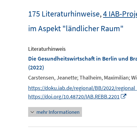
175 Literaturhinweise
,
4 IAB-Proj
im Aspekt "ländlicher Raum"
Literaturhinweis
Die Gesundheitswirtschaft in Berlin und B
(2022)
Carstensen, Jeanette;
Thalheim, Maximilian;
Wi
https://doku.iab.de/regional/BB/2022/regiona
I
https://doi.org/10.48720/IAB.REBB.2201
n
mehr Informationen
n
e
u