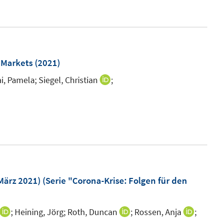
n
e
e
r
u
ö
e
f
m
 Markets
(2021)
f
F
n
i, Pamela;
Siegel, Christian
;
I
e
e
n
n
n
n
s
e
t
u
e
e
r
m
ö
F
ärz 2021) (Serie "Corona-Krise: Folgen für den
f
e
f
n
n
;
Heining, Jörg;
Roth, Duncan
;
Rossen, Anja
;
I
I
I
s