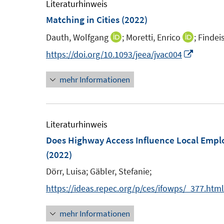
e
Literaturhinweis
m
Matching in Cities
(2022)
F
Dauth, Wolfgang
;
Moretti, Enrico
;
Findei
I
I
e
n
n
I
https://doi.org/10.1093/jeea/jvac004
n
n
n
n
s
mehr Informationen
e
e
n
t
u
u
e
e
e
e
u
r
m
m
e
Literaturhinweis
ö
F
F
m
Does Highway Access Influence Local Emp
f
e
e
F
(2022)
f
n
n
e
Dörr, Luisa;
Gäbler, Stefanie;
n
s
s
n
e
https://ideas.repec.org/p/ces/ifowps/_377.html
t
t
s
n
e
e
t
mehr Informationen
r
r
e