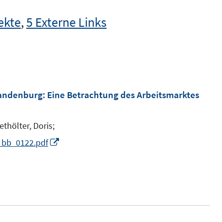
ekte
,
5 Externe Links
randenburg: Eine Betrachtung des Arbeitsmarktes
ethölter, Doris;
I
l_bb_0122.pdf
n
n
e
u
e