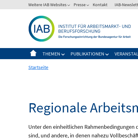
Springe
Weitere IAB Websites
Presse
Kontakt
IAB-Newslet
zum
Inhalt
THEMEN
PUBLIKATIONEN
VERANSTA
Startseite
Regionale Arbeits
Unter den einheitlichen Rahmenbedingungen der
sind, und andere, in denen nahezu Vollbeschäft