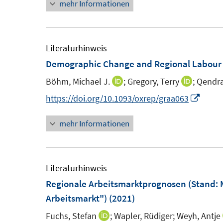
mehr Informationen
e
e
u
u
e
e
m
m
Literaturhinweis
F
F
Demographic Change and Regional Labour
e
e
Böhm, Michael J.
;
Gregory, Terry
;
Qendra
I
I
n
n
n
n
I
https://doi.org/10.1093/oxrep/graa063
s
s
n
n
n
t
t
mehr Informationen
e
e
n
e
e
u
u
e
r
r
e
e
u
ö
ö
m
m
e
Literaturhinweis
f
f
F
F
m
Regionale Arbeitsmarktprognosen (Stand: M
f
f
e
e
F
Arbeitsmarkt")
(2021)
n
n
n
n
e
e
e
Fuchs, Stefan
;
Wapler, Rüdiger;
Weyh, Antje
I
s
s