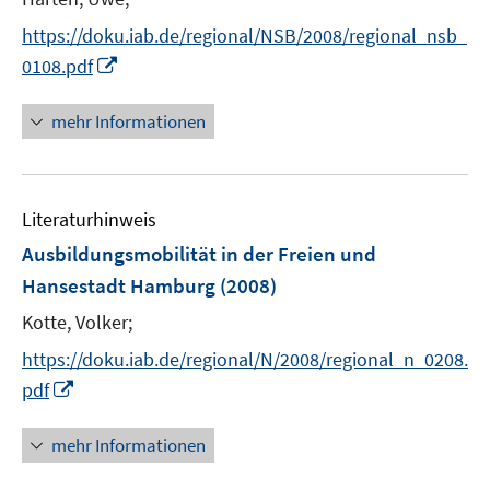
https://doku.iab.de/regional/NSB/2008/regional_nsb_
I
0108.pdf
n
n
mehr Informationen
e
u
e
Literaturhinweis
m
F
Ausbildungsmobilität in der Freien und
e
Hansestadt Hamburg
(2008)
n
Kotte, Volker;
s
t
https://doku.iab.de/regional/N/2008/regional_n_0208.
e
I
pdf
r
n
ö
n
mehr Informationen
f
e
f