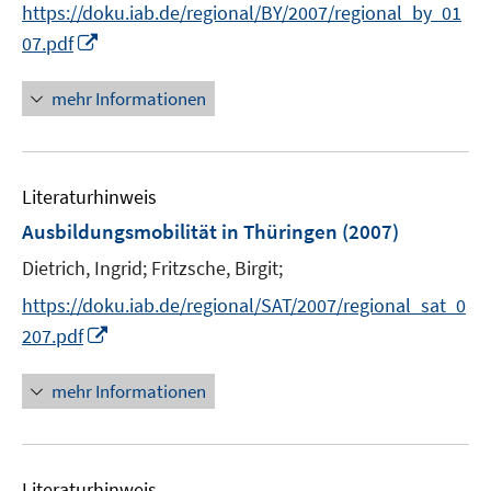
t
https://doku.iab.de/regional/BY/2007/regional_by_01
e
I
07.pdf
r
n
ö
n
mehr Informationen
f
e
f
u
n
e
e
Literaturhinweis
m
n
F
Ausbildungsmobilität in Thüringen
(2007)
e
Dietrich, Ingrid;
Fritzsche, Birgit;
n
s
https://doku.iab.de/regional/SAT/2007/regional_sat_0
t
I
207.pdf
e
n
r
n
mehr Informationen
ö
e
f
u
f
e
n
Literaturhinweis
m