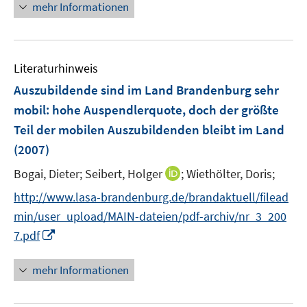
n
mehr Informationen
n
f
e
e
n
u
n
e
e
n
Literaturhinweis
m
F
Auszubildende sind im Land Brandenburg sehr
e
mobil
:
hohe Auspendlerquote, doch der größte
n
Teil der mobilen Auszubildenden bleibt im Land
s
(2007)
t
e
I
Bogai, Dieter;
Seibert, Holger
;
Wiethölter, Doris;
r
n
http://www.lasa-brandenburg.de/brandaktuell/filead
ö
n
min/user_upload/MAIN-dateien/pdf-archiv/nr_3_200
f
e
f
I
7.pdf
u
n
n
e
e
n
mehr Informationen
m
n
e
F
u
e