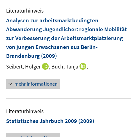
e
Literaturhinweis
m
F
Analysen zur arbeitsmarktbedingten
e
Abwanderung Jugendlicher
:
regionale Mobilität
n
zur Verbesserung der Arbeitsmarktplatzierung
s
von jungen Erwachsenen aus Berlin-
t
e
Brandenburg
(2009)
r
I
I
Seibert, Holger
;
Buch, Tanja
;
ö
n
n
f
n
n
mehr Informationen
f
e
e
n
u
u
e
e
e
n
m
m
Literaturhinweis
F
F
Statistisches Jahrbuch 2009
(2009)
e
e
n
n