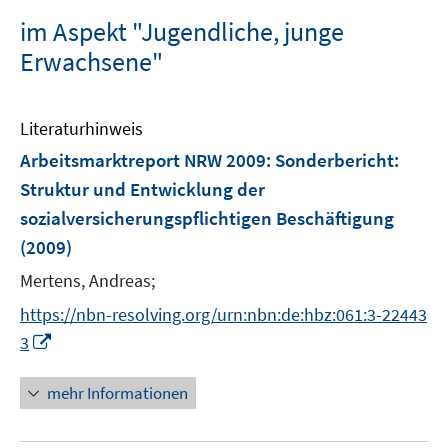
im Aspekt "Jugendliche, junge
Erwachsene"
Literaturhinweis
Arbeitsmarktreport NRW 2009
:
Sonderbericht:
Struktur und Entwicklung der
sozialversicherungspflichtigen Beschäftigung
(2009)
Mertens, Andreas;
https://nbn-resolving.org/urn:nbn:de:hbz:061:3-22443
I
3
n
n
mehr Informationen
e
u