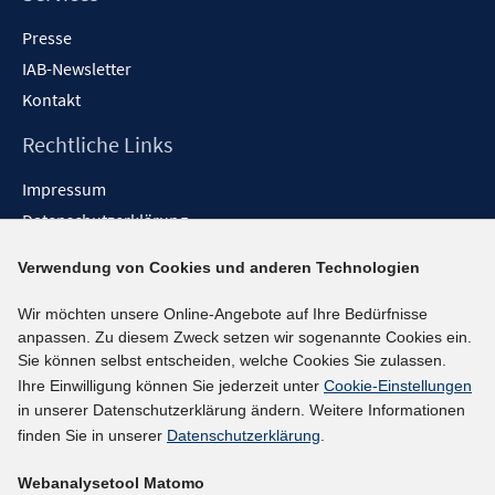
Presse
IAB-Newsletter
Kontakt
Rechtliche Links
Impressum
Datenschutzerklärung
Erklärung zur Barrierefreiheit
Verwendung von Cookies und anderen Technologien
Barrieren melden
Wir möchten unsere Online-Angebote auf Ihre Bedürfnisse
Social-Media-Kanäle
anpassen. Zu diesem Zweck setzen wir sogenannte Cookies ein.
Sie können selbst entscheiden, welche Cookies Sie zulassen.
BlueSky
Ihre Einwilligung können Sie jederzeit unter
Cookie-Einstellungen
YouTube
in unserer Datenschutzerklärung ändern. Weitere Informationen
LinkedIn
finden Sie in unserer
Datenschutzerklärung
.
XING
Webanalysetool Matomo