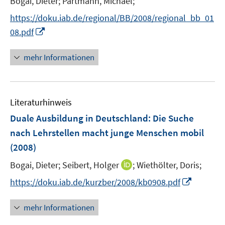
Bogai, Dieter;
Partmann, Michael;
e
https://doku.iab.de/regional/BB/2008/regional_bb_01
r
I
08.pdf
ö
n
f
n
mehr Informationen
f
e
n
u
e
e
n
Literaturhinweis
m
F
Duale Ausbildung in Deutschland: Die Suche
e
nach Lehrstellen macht junge Menschen mobil
n
(2008)
s
t
I
Bogai, Dieter;
Seibert, Holger
;
Wiethölter, Doris;
e
n
I
https://doku.iab.de/kurzber/2008/kb0908.pdf
r
n
n
ö
e
n
mehr Informationen
f
u
e
f
e