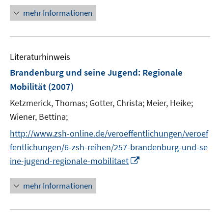
u
ö
n
mehr Informationen
e
f
e
m
f
u
F
n
e
e
e
Literaturhinweis
m
n
n
F
Brandenburg und seine Jugend: Regionale
s
e
Mobilität
(2007)
t
n
e
Ketzmerick, Thomas;
Gotter, Christa;
Meier, Heike;
s
r
t
Wiener, Bettina;
ö
e
http://www.zsh-online.de/veroeffentlichungen/veroef
f
r
f
fentlichungen/6-zsh-reihen/257-brandenburg-und-se
ö
n
I
ine-jugend-regionale-mobilitaet
f
e
n
f
n
n
mehr Informationen
n
e
e
u
n
e