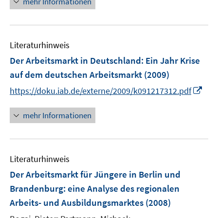
mehr Informationen
s
s
t
t
e
e
r
r
Literaturhinweis
ö
ö
Der Arbeitsmarkt in Deutschland: Ein Jahr Krise
f
f
auf dem deutschen Arbeitsmarkt
f
f
(2009)
n
n
I
https://doku.iab.de/externe/2009/k091217312.pdf
e
e
n
n
n
n
mehr Informationen
e
u
e
Literaturhinweis
m
F
Der Arbeitsmarkt für Jüngere in Berlin und
e
Brandenburg
:
eine Analyse des regionalen
n
Arbeits- und Ausbildungsmarktes
(2008)
s
t