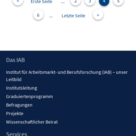
e
<
2
3
4
5
Erste Seite
...
n
s
6
>
...
Letzte Seite
t
e
r
ö
f
f
Footer
Das IAB
n
Inhalt
Institut für Arbeitsmarkt- und Berufsforschung (IAB) – unser
e
Leitbild
n
Institutsleitung
Graduiertenprogramm
Befragungen
Projekte
Wissenschaftlicher Beirat
Services