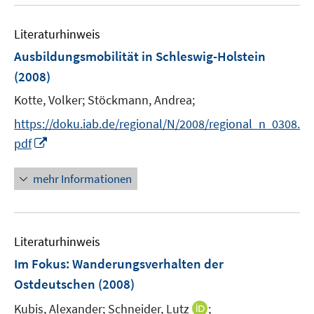
u
n
e
e
Literaturhinweis
m
n
F
Ausbildungsmobilität in Schleswig-Holstein
e
(2008)
n
Kotte, Volker;
Stöckmann, Andrea;
s
t
https://doku.iab.de/regional/N/2008/regional_n_0308.
e
I
pdf
r
n
ö
n
mehr Informationen
f
e
f
u
n
e
e
Literaturhinweis
m
n
F
Im Fokus: Wanderungsverhalten der
e
Ostdeutschen
(2008)
n
I
Kubis, Alexander;
Schneider, Lutz
;
s