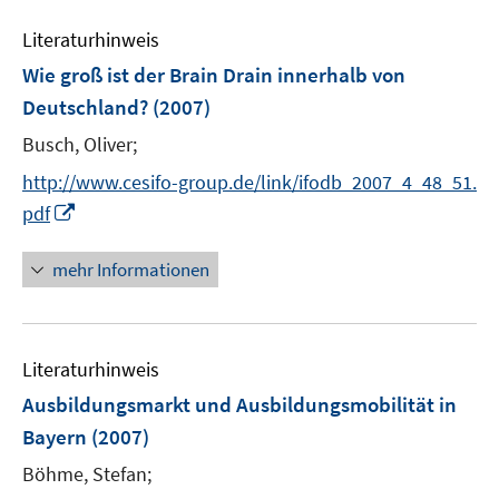
e
n
Literaturhinweis
m
s
F
Wie groß ist der Brain Drain innerhalb von
t
e
e
Deutschland?
(2007)
n
r
Busch, Oliver;
s
ö
t
http://www.cesifo-group.de/link/ifodb_2007_4_48_51.
f
e
I
f
pdf
r
n
n
ö
n
e
mehr Informationen
f
e
n
f
u
n
e
e
Literaturhinweis
m
n
F
Ausbildungsmarkt und Ausbildungsmobilität in
e
Bayern
(2007)
n
Böhme, Stefan;
s