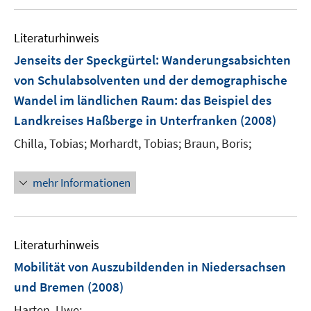
u
n
m
e
e
F
Literaturhinweis
m
n
e
F
Jenseits der Speckgürtel: Wanderungsabsichten
n
e
von Schulabsolventen und der demographische
s
n
Wandel im ländlichen Raum
:
das Beispiel des
t
s
e
Landkreises Haßberge in Unterfranken
(2008)
t
r
e
Chilla, Tobias;
Morhardt, Tobias;
Braun, Boris;
ö
r
f
ö
mehr Informationen
f
f
n
f
e
n
n
e
Literaturhinweis
n
Mobilität von Auszubildenden in Niedersachsen
und Bremen
(2008)
Harten, Uwe;