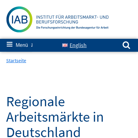
Springe
zum
Inhalt
Suchen nach:
≡
English
Menü
✘
Startseite
Regionale
Arbeitsmärkte in
Deutschland