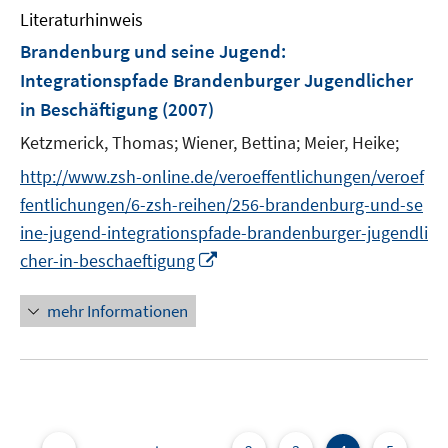
Literaturhinweis
m
F
Brandenburg und seine Jugend:
e
Integrationspfade Brandenburger Jugendlicher
n
in Beschäftigung
(2007)
s
t
Ketzmerick, Thomas;
Wiener, Bettina;
Meier, Heike;
e
http://www.zsh-online.de/veroeffentlichungen/veroef
r
fentlichungen/6-zsh-reihen/256-brandenburg-und-se
ö
ine-jugend-integrationspfade-brandenburger-jugendli
f
I
cher-in-beschaeftigung
f
n
n
n
e
mehr Informationen
e
n
u
e
m
F