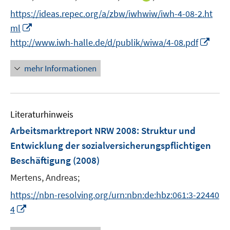
n
t
https://ideas.repec.org/a/zbw/iwhwiw/iwh-4-08-2.ht
n
e
I
ml
e
r
n
I
http://www.iwh-halle.de/d/publik/wiwa/4-08.pdf
u
ö
n
n
e
f
e
n
mehr Informationen
m
f
u
e
F
n
e
u
e
e
m
e
n
n
F
Literaturhinweis
m
s
e
F
Arbeitsmarktreport NRW 2008
:
Struktur und
t
n
e
e
Entwicklung der sozialversicherungspflichtigen
s
n
r
Beschäftigung
(2008)
t
s
ö
e
t
Mertens, Andreas;
f
r
e
f
https://nbn-resolving.org/urn:nbn:de:hbz:061:3-22440
ö
r
n
I
4
f
ö
e
n
f
f
n