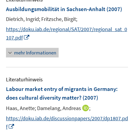
e
F
Ausbildungsmobilität in Sachsen-Anhalt
(2007)
n
e
Dietrich, Ingrid;
Fritzsche, Birgit;
n
s
https://doku.iab.de/regional/SAT/2007/regional_sat_0
t
I
107.pdf
e
n
r
n
mehr Informationen
ö
e
f
u
f
e
n
Literaturhinweis
m
e
F
Labour market entry of migrants in Germany
:
n
e
does cultural diversity matter?
(2007)
n
I
Haas, Anette;
Damelang, Andreas
;
s
n
t
https://doku.iab.de/discussionpapers/2007/dp1807.pd
n
e
I
f
e
r
n