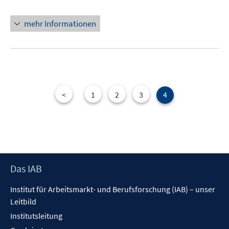
mehr Informationen
<
1
2
3
4
Footer
Das IAB
Inhalt
Institut für Arbeitsmarkt- und Berufsforschung (IAB) – unser
Leitbild
Institutsleitung