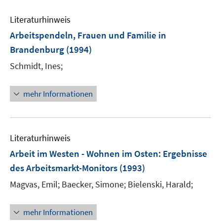
e
m
Literaturhinweis
F
Arbeitspendeln, Frauen und Familie in
e
Brandenburg
(1994)
n
s
Schmidt, Ines;
t
e
mehr Informationen
r
ö
f
f
Literaturhinweis
n
Arbeit im Westen - Wohnen im Osten
:
Ergebnisse
e
des Arbeitsmarkt-Monitors
(1993)
n
Magvas, Emil;
Baecker, Simone;
Bielenski, Harald;
mehr Informationen