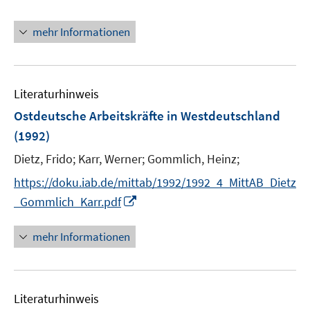
mehr Informationen
Literaturhinweis
Ostdeutsche Arbeitskräfte in Westdeutschland
(1992)
Dietz, Frido;
Karr, Werner;
Gommlich, Heinz;
https://doku.iab.de/mittab/1992/1992_4_MittAB_Dietz
I
_Gommlich_Karr.pdf
n
n
mehr Informationen
e
u
e
Literaturhinweis
m