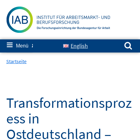
Springe
zum
Inhalt
Suchen nach:
≡
English
Menü
✘
Startseite
Transformationsproz
ess in
Ostdeutschland –