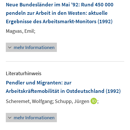
F
Neue Bundesländer im Mai '92: Rund 450 000
e
pendeln zur Arbeit in den Westen
:
aktuelle
n
Ergebnisse des Arbeitsmarkt-Monitors
(1992)
s
t
Magvas, Emil;
e
r
mehr Informationen
ö
f
f
n
Literaturhinweis
e
Pendler und Migranten
:
zur
n
Arbeitskräftemobilität in Ostdeutschland
(1992)
I
Scheremet, Wolfgang;
Schupp, Jürgen
;
n
n
mehr Informationen
e
u