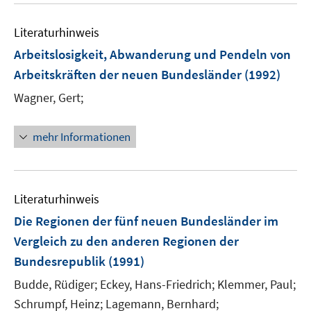
e
m
Literaturhinweis
F
Arbeitslosigkeit, Abwanderung und Pendeln von
e
Arbeitskräften der neuen Bundesländer
(1992)
n
s
Wagner, Gert;
t
e
mehr Informationen
r
ö
f
f
Literaturhinweis
n
Die Regionen der fünf neuen Bundesländer im
e
Vergleich zu den anderen Regionen der
n
Bundesrepublik
(1991)
Budde, Rüdiger;
Eckey, Hans-Friedrich;
Klemmer, Paul;
Schrumpf, Heinz;
Lagemann, Bernhard;