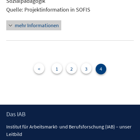
Sozialpädagogik
Quelle: Projektinformation in SOFIS
mehr Informationen
<
1
2
3
4
Footer
Das IAB
Inhalt
Institut für Arbeitsmarkt- und Berufsforschung (IAB) – unser
Leitbild