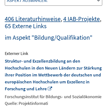
ASPEKT AUSWÄHLEN:
406 Literaturhinweise
,
4 IAB-Projekte
,
65 Externe Links
im Aspekt "Bildung/Qualifikation"
Externer Link
Struktur- und Exzellenzbildung an den
Hochschulen in den Neuen Ländern zur Stärkung
ihrer Position im Wettbewerb der deutschen und
europäischen Hochschulen um Exzellenz in
In
Forschung und Lehre
neuem
Forschungsinstitut für Bildungs- und Sozialökonomie
Fenster
Quelle: Projektinformati
öffnen