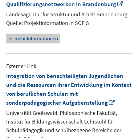
In
Qualifizierungsnetzwerken in Brandenburg
neue
Landesagentur für Struktur und Arbeit Brandenburg
Fenst
Quelle: Projektinformation in SOFIS
öffne
mehr Informationen
Externer Link
Integration von benachteiligten Jugendlichen
und die Ressourcen ihrer Entwicklung im Kontext
von beruflichen Schulen mit
In
sonderpädagogischer Aufgabenstellung
neuem
Universität Greifswald, Philosophische Fakultät,
Fenster
Institut für Bildungswissenschaft Lehrstuhl für
öffnen
Schulpädagogik und schulbezogene Bereiche der