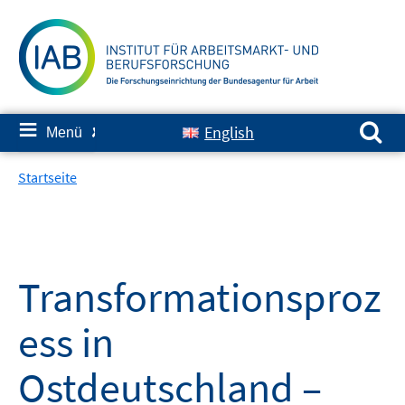
Springe
zum
Inhalt
Suchen nach:
≡
English
Menü
✘
Startseite
Transformationsproz
ess in
Ostdeutschland –