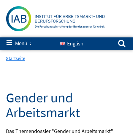
Springe
zum
Inhalt
Suchen nach:
≡
English
Menü
✘
Startseite
Gender und
Arbeitsmarkt
Das Themendossier "Gender und Arbeitsmarkt"