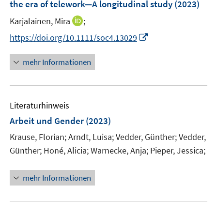
the era of telework—A longitudinal study
(2023)
n
I
Karjalainen, Mira
;
s
n
t
I
https://doi.org/10.1111/soc4.13029
n
e
n
e
r
n
mehr Informationen
u
ö
e
e
f
u
m
f
e
F
n
Literaturhinweis
m
e
e
F
Arbeit und Gender
(2023)
n
n
e
Krause, Florian;
Arndt, Luisa;
s
Vedder, Günther;
Vedder,
n
t
Günther;
Honé, Alicia;
Warnecke, Anja;
Pieper, Jessica;
s
e
t
r
e
mehr Informationen
ö
r
f
ö
f
f