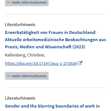
n
n
mehr Informationen
f
e
u
e
e
n
m
e
n
u
e
F
m
e
n
e
F
Literaturhinweis
m
n
e
F
Erwerbstätigkeit von Frauen in Deutschland
:
s
n
e
t
Aktuelle arbeitsmedizinische Beobachtungen aus
s
n
e
Praxis, Medien und Wissenschaft
t
(2023)
s
r
e
t
Kallenberg, Christine;
ö
r
e
I
f
https://doi.org/10.17147/asu-1-273028
ö
r
n
f
f
ö
n
n
mehr Informationen
f
f
e
e
n
f
u
n
e
n
e
n
e
Literaturhinweis
m
n
F
Gender and the blurring boundaries of work in
e