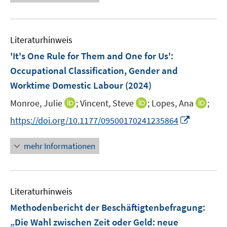
n
n
e
n
e
u
e
m
e
n
F
Literaturhinweis
m
e
F
'It's One Rule for Them and One for Us':
n
e
Occupational Classification, Gender and
s
n
Worktime Domestic Labour
t
(2024)
s
e
t
I
I
I
Monroe, Julie
;
Vincent, Steve
;
Lopes, Ana
;
r
e
n
n
n
I
https://doi.org/10.1177/09500170241235864
ö
r
n
n
n
n
f
ö
e
e
e
n
f
mehr Informationen
f
u
u
u
e
n
f
e
e
e
u
e
n
m
m
m
e
n
e
F
F
F
Literaturhinweis
m
n
e
e
e
F
Methodenbericht der Beschäftigtenbefragung
:
n
n
n
e
„Die Wahl zwischen Zeit oder Geld: neue
s
s
s