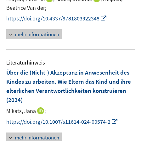
r
e
n
n
t
Beatrice Van der;
ö
r
n
n
e
f
I
https://doi.org/10.4337/9781803922348
ö
e
e
r
f
n
f
u
u
ö
n
n
mehr Informationen
f
e
e
f
e
e
n
m
m
f
n
u
e
F
F
n
e
n
e
e
e
Literaturhinweis
m
n
n
n
F
Über die (Nicht‑) Akzeptanz in Anwesenheit des
s
s
e
Kindes zu arbeiten. Wie Eltern das Kind und ihre
t
t
n
e
e
elterlichen Verantwortlichkeiten konstruieren
s
r
r
(2024)
t
ö
ö
e
I
Mikats, Jana
;
f
f
r
n
f
f
I
https://doi.org/10.1007/s11614-024-00574-2
ö
n
n
n
n
f
e
e
e
n
mehr Informationen
f
u