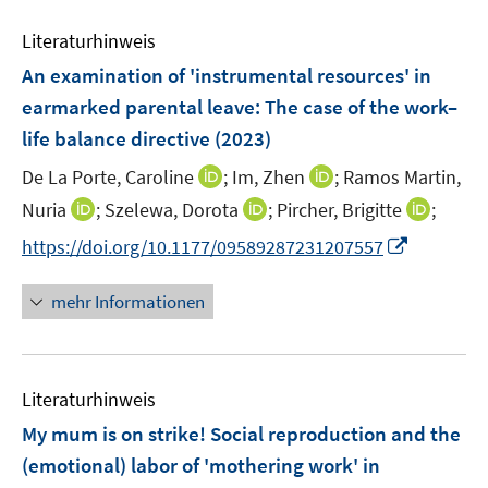
n
m
f
e
e
F
n
Literaturhinweis
m
n
e
e
F
An examination of 'instrumental resources' in
n
n
e
earmarked parental leave: The case of the work–
s
n
life balance directive
t
(2023)
s
e
t
I
I
De La Porte, Caroline
;
Im, Zhen
;
Ramos Martin,
r
e
n
n
I
I
I
Nuria
;
Szelewa, Dorota
;
Pircher, Brigitte
;
ö
r
n
n
n
n
n
f
I
https://doi.org/10.1177/09589287231207557
ö
e
e
n
n
n
f
n
f
u
u
e
e
e
n
n
mehr Informationen
f
e
e
u
u
u
e
e
n
m
m
e
e
e
n
u
e
F
F
m
m
m
e
n
e
e
F
F
F
Literaturhinweis
m
n
n
e
e
e
F
My mum is on strike! Social reproduction and the
s
s
n
n
n
e
t
t
(emotional) labor of 'mothering work' in
s
s
s
n