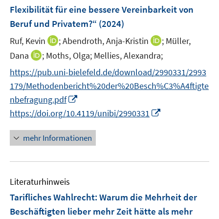
n
Flexibilität für eine bessere Vereinbarkeit von
t
t
t
s
e
e
e
Beruf und Privatem?“
(2024)
t
r
r
r
e
I
I
Ruf, Kevin
;
Abendroth, Anja-Kristin
;
Müller,
ö
ö
ö
r
n
n
I
Dana
;
Moths, Olga;
Mellies, Alexandra;
f
f
f
ö
n
n
n
f
f
f
f
https://pub.uni-bielefeld.de/download/2990331/2993
e
e
n
n
n
n
f
179/Methodenbericht%20der%20Besch%C3%A4ftigte
u
u
e
e
e
e
n
I
e
e
nbefragung.pdf
u
n
n
n
e
n
m
m
I
https://doi.org/10.4119/unibi/2990331
e
n
n
F
F
n
m
e
e
e
n
F
mehr Informationen
u
n
n
e
e
e
s
s
u
n
m
t
t
e
s
F
e
e
Literaturhinweis
m
t
e
r
r
F
e
Tarifliches Wahlrecht: Warum die Mehrheit der
n
ö
ö
e
r
Beschäftigten lieber mehr Zeit hätte als mehr
s
f
f
n