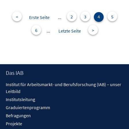
n
f
e
n
n
e
<
2
3
4
5
Erste Seite
...
n
6
>
...
Letzte Seite
Footer
Das IAB
Inhalt
Institut für Arbeitsmarkt- und Berufsforschung (IAB) – unser
Leitbild
Institutsleitung
Graduiertenprogramm
Befragungen
Projekte