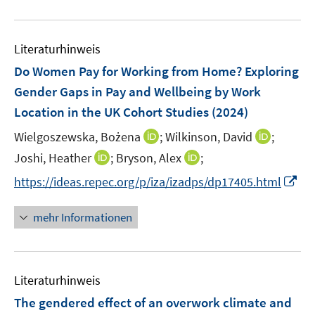
n
m
f
e
n
n
n
u
e
F
n
m
e
n
e
e
F
Literaturhinweis
m
n
n
e
F
Do Women Pay for Working from Home? Exploring
s
n
e
t
Gender Gaps in Pay and Wellbeing by Work
s
n
e
Location in the UK Cohort Studies
t
(2024)
s
r
e
t
I
I
Wielgoszewska, Bożena
;
Wilkinson, David
;
ö
r
e
n
n
I
I
Joshi, Heather
;
Bryson, Alex
f
;
ö
r
n
n
n
n
f
f
I
https://ideas.repec.org/p/iza/izadps/dp17405.html
ö
e
e
n
n
n
f
n
f
u
u
e
e
e
n
n
mehr Informationen
f
e
e
u
u
n
e
e
n
m
m
e
e
n
u
e
F
F
m
m
e
n
e
e
F
F
Literaturhinweis
m
n
n
e
e
F
The gendered effect of an overwork climate and
s
s
n
n
e