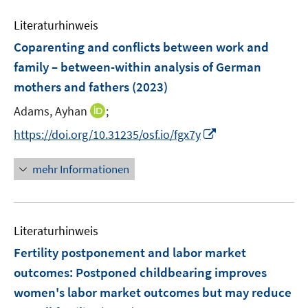
r
f
f
e
f
ö
n
n
Literaturhinweis
m
f
f
e
e
F
n
Coparenting and conflicts between work and
f
n
n
e
e
family – between-within analysis of German
n
n
n
e
mothers and fathers
(2023)
s
n
t
I
Adams, Ayhan
;
e
n
I
https://doi.org/10.31235/osf.io/fgx7y
r
n
n
ö
e
n
mehr Informationen
f
u
e
f
e
u
n
m
e
e
F
Literaturhinweis
m
n
e
F
Fertility postponement and labor market
n
e
outcomes
:
Postponed childbearing improves
s
n
women's labor market outcomes but may reduce
t
s