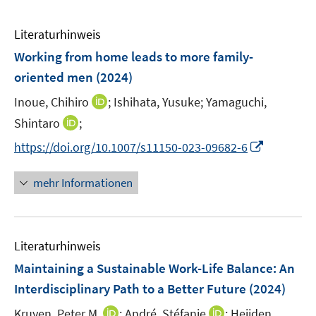
Literaturhinweis
Working from home leads to more family-
oriented men
(2024)
I
Inoue, Chihiro
;
Ishihata, Yusuke;
Yamaguchi,
n
I
Shintaro
;
n
n
I
https://doi.org/10.1007/s11150-023-09682-6
e
n
n
u
e
n
mehr Informationen
e
u
e
m
e
u
F
m
e
e
F
Literaturhinweis
m
n
e
F
Maintaining a Sustainable Work-Life Balance
:
An
s
n
e
t
Interdisciplinary Path to a Better Future
(2024)
s
n
e
t
I
I
Kruyen, Peter M.
;
André, Stéfanie
;
Heijden,
s