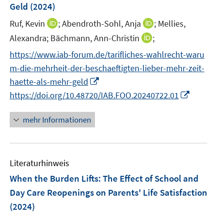
ö
Geld
(2024)
t
f
f
s
f
e
n
n
t
I
I
Ruf, Kevin
f
;
Abendroth-Sohl, Anja
;
Mellies,
r
e
e
e
n
n
n
I
Alexandra;
Bächmann, Ann-Christin
;
ö
n
n
r
n
n
e
n
https://www.iab-forum.de/tarifliches-wahlrecht-waru
f
ö
e
e
n
n
f
m-die-mehrheit-der-beschaeftigten-lieber-mehr-zeit-
f
u
u
e
n
f
I
e
e
haette-als-mehr-geld
u
e
n
n
m
m
I
https://doi.org/10.48720/IAB.FOO.20240722.01
e
n
e
n
F
F
n
m
n
e
e
e
n
F
mehr Informationen
u
n
n
e
e
e
s
s
u
n
m
t
t
e
s
F
e
e
Literaturhinweis
m
t
e
r
r
F
e
When the Burden Lifts: The Effect of School and
n
ö
ö
e
r
Day Care Reopenings on Parents' Life Satisfaction
s
f
f
n
ö
(2024)
t
f
f
s
f