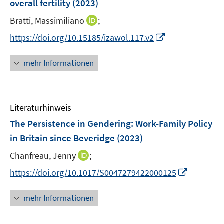
e
overall fertility
(2023)
t
r
e
I
Bratti, Massimiliano
;
ö
r
n
f
I
https://doi.org/10.15185/izawol.117.v2
ö
n
f
n
f
e
n
n
mehr Informationen
f
u
e
e
n
e
n
u
e
m
e
n
F
Literaturhinweis
m
e
F
The Persistence in Gendering: Work-Family Policy
n
e
in Britain since Beveridge
(2023)
s
n
t
I
Chanfreau, Jenny
;
s
e
n
t
I
https://doi.org/10.1017/S0047279422000125
r
n
e
n
ö
e
r
n
mehr Informationen
f
u
ö
e
f
e
f
u