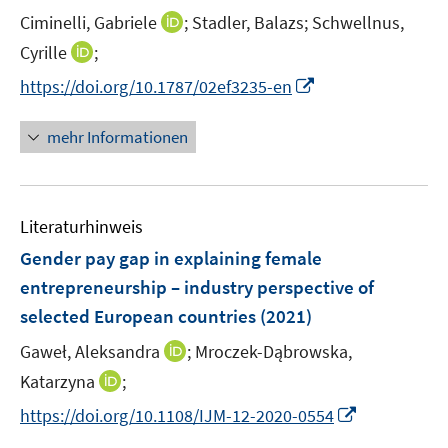
t
I
Ciminelli, Gabriele
;
Stadler, Balazs;
Schwellnus,
e
n
I
Cyrille
;
r
n
n
I
https://doi.org/10.1787/02ef3235-en
ö
e
n
n
f
u
e
n
mehr Informationen
f
e
u
e
n
m
e
u
e
F
m
e
n
e
F
Literaturhinweis
m
n
e
F
Gender pay gap in explaining female
s
n
e
t
entrepreneurship – industry perspective of
s
n
e
selected European countries
t
(2021)
s
r
e
t
I
Gaweł, Aleksandra
;
Mroczek-Dąbrowska,
ö
r
e
n
I
Katarzyna
;
f
ö
r
n
n
f
f
I
https://doi.org/10.1108/IJM-12-2020-0554
ö
e
n
n
f
n
f
u