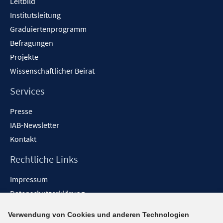
Leitbild
n
Institutsleitung
Graduiertenprogramm
Befragungen
Projekte
Wissenschaftlicher Beirat
Services
Presse
IAB-Newsletter
Kontakt
Rechtliche Links
Impressum
Datenschutzerklärung
Erklärung zur Barrierefreiheit
Verwendung von Cookies und anderen Technologien
Barrieren melden