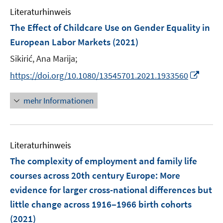
e
n
e
F
Literaturhinweis
m
n
e
F
The Effect of Childcare Use on Gender Equality in
n
e
European Labor Markets
(2021)
s
n
t
Sikirić, Ana Marija;
s
e
t
I
https://doi.org/10.1080/13545701.2021.1933560
r
e
n
ö
r
n
mehr Informationen
f
ö
e
f
f
u
n
f
e
e
n
Literaturhinweis
m
n
e
F
The complexity of employment and family life
n
e
courses across 20th century Europe: More
n
evidence for larger cross-national differences but
s
little change across 1916‒1966 birth cohorts
t
e
(2021)