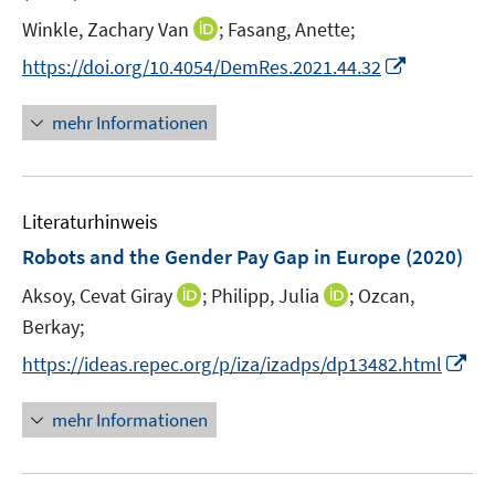
r
I
Winkle, Zachary Van
;
Fasang, Anette;
ö
n
I
https://doi.org/10.4054/DemRes.2021.44.32
f
n
n
f
e
n
n
mehr Informationen
u
e
e
e
u
n
m
e
F
Literaturhinweis
m
e
F
Robots and the Gender Pay Gap in Europe
(2020)
n
e
s
I
I
Aksoy, Cevat Giray
;
Philipp, Julia
;
Ozcan,
n
t
n
n
Berkay;
s
e
n
n
t
I
https://ideas.repec.org/p/iza/izadps/dp13482.html
r
e
e
e
n
ö
u
u
r
n
mehr Informationen
f
e
e
ö
e
f
m
m
f
u
n
F
F
f
e