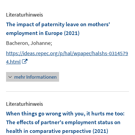
Literaturhinweis
The impact of paternity leave on mothers'
employment in Europe
(2021)
Bacheron, Johanne;
https://ideas.repec.org/p/hal/wpaper/halshs-0314579
I
4.html
n
n
mehr Informationen
e
u
e
Literaturhinweis
m
F
When things go wrong with you, it hurts me too:
e
The effects of partner's employment status on
n
health in comparative perspective
(2021)
s