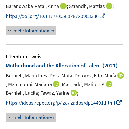
t
I
I
Baranowska-Rataj, Anna
;
Strandh, Mattias
;
e
n
n
I
https://doi.org/10.1177/0958928720963330
r
n
n
n
ö
e
e
n
mehr Informationen
f
u
u
e
f
e
e
u
n
m
m
e
e
F
F
Literaturhinweis
m
n
e
e
F
Motherhood and the Allocation of Talent
(2021)
n
n
e
s
s
Berniell, Maria Ines;
De la Mata, Dolores;
Edo, María
n
t
t
I
I
I
;
Marchionni, Mariana
;
Machado, Matilde P.
s
;
e
e
n
n
n
t
I
Berniell, Lucila;
Fawaz, Yarine
;
r
r
n
n
n
e
n
I
https://ideas.repec.org/p/iza/izadps/dp14491.html
ö
ö
e
e
e
r
n
n
f
f
u
u
u
ö
e
n
f
f
mehr Informationen
e
e
e
f
u
e
n
n
m
m
m
f
e