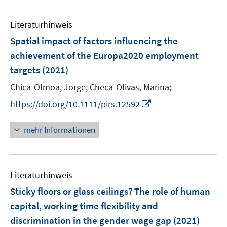
u
e
e
F
F
F
n
m
e
n
n
e
e
e
e
F
Literaturhinweis
m
n
n
n
n
e
F
Spatial impact of factors influencing the
s
s
s
n
e
t
t
t
achievement of the Europa2020 employment
s
n
e
e
e
targets
(2021)
t
s
r
r
r
e
t
Chica-Olmoa, Jorge;
Checa-Olivas, Marina;
ö
ö
ö
r
e
I
f
f
f
https://doi.org/10.1111/pirs.12592
ö
r
n
f
f
f
f
ö
n
n
n
n
mehr Informationen
f
f
e
e
e
e
n
f
u
n
n
n
e
n
e
n
e
Literaturhinweis
m
n
F
Sticky floors or glass ceilings? The role of human
e
capital, working time flexibility and
n
discrimination in the gender wage gap
(2021)
s