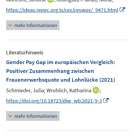
e
e
n
t
I
https://ideas.repec.org/p/ces/ceswps/_9471.html
r
r
n
e
n
ö
ö
e
r
n
mehr Informationen
f
f
u
ö
e
f
f
e
f
u
n
n
m
f
e
e
e
F
n
Literaturhinweis
m
n
n
e
e
F
Gender Pay Gap im europäischen Vergleich:
n
n
e
Positiver Zusammenhang zwischen
s
n
Frauenerwerbsquote und Lohnlücke
t
(2021)
s
e
t
I
Schmieder, Julia;
Wrohlich, Katharina
;
r
e
n
I
https://doi.org/10.18723/diw_wb:2021-9-3
ö
r
n
n
f
ö
e
n
f
mehr Informationen
f
u
e
n
f
e
u
e
n
m