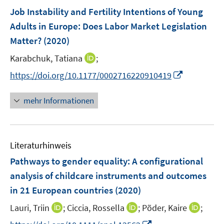
n
e
F
Job Instability and Fertility Intentions of Young
n
e
Adults in Europe: Does Labor Market Legislation
s
n
Matter?
(2020)
t
s
e
t
I
Karabchuk, Tatiana
;
r
e
n
I
https://doi.org/10.1177/0002716220910419
ö
r
n
n
f
ö
e
n
f
mehr Informationen
f
u
e
n
f
e
u
e
n
m
e
n
e
F
Literaturhinweis
m
n
e
F
Pathways to gender equality
:
A configurational
n
e
analysis of childcare instruments and outcomes
s
n
in 21 European countries
t
(2020)
s
e
t
I
I
I
Lauri, Triin
;
Ciccia, Rossella
;
Põder, Kaire
;
r
e
n
n
n
I