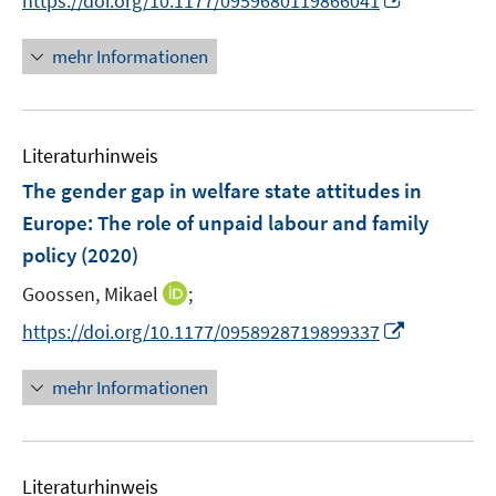
https://doi.org/10.1177/0959680119866041
e
r
n
f
u
ö
n
n
mehr Informationen
e
f
e
e
m
f
u
n
F
n
e
e
e
Literaturhinweis
m
n
n
F
The gender gap in welfare state attitudes in
s
e
Europe
:
The role of unpaid labour and family
t
n
e
policy
(2020)
s
r
t
I
Goossen, Mikael
;
ö
e
n
I
f
https://doi.org/10.1177/0958928719899337
r
n
n
f
ö
e
n
n
mehr Informationen
f
u
e
e
f
e
u
n
n
m
e
e
F
Literaturhinweis
m