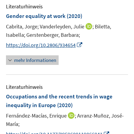
e
e
e
n
Literaturhinweis
m
n
n
n
e
F
Gender equality at work
(2020)
s
s
n
e
t
t
I
Cabrita, Jorge;
Vanderleyden, Julie
;
Biletta,
n
e
e
n
Isabella;
Gerstenberger, Barbara;
s
r
r
n
t
I
https://doi.org/10.2806/934654
ö
ö
e
e
n
f
f
u
r
n
mehr Informationen
f
f
e
ö
e
n
n
m
f
u
e
e
F
f
e
n
n
e
n
Literaturhinweis
m
n
e
F
Occupations and the recent trends in wage
s
n
e
inequality in Europe
(2020)
t
n
e
I
Fernández-Macías, Enrique
;
Arranz-Muñoz, José-
s
r
n
t
María;
ö
n
e
I
f