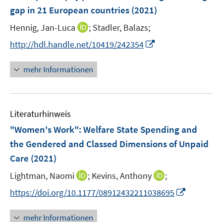
n
e
t
gap in 21 European countries
(2021)
s
n
e
t
I
Hennig, Jan-Luca
;
Stadler, Balazs;
s
r
e
n
t
I
http://hdl.handle.net/10419/242354
ö
r
n
e
n
f
ö
e
r
n
f
mehr Informationen
f
u
ö
e
n
f
e
f
u
e
n
m
f
e
n
e
F
n
Literaturhinweis
m
n
e
e
F
"Women's Work": Welfare State Spending and
n
n
e
the Gendered and Classed Dimensions of Unpaid
s
n
Care
(2021)
t
s
e
t
I
I
Lightman, Naomi
;
Kevins, Anthony
;
r
e
n
n
I
https://doi.org/10.1177/08912432211038695
ö
r
n
n
n
f
ö
e
e
n
f
mehr Informationen
f