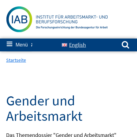
Springe
zum
Inhalt
Suchen nach:
≡
English
Menü
✘
Startseite
Gender und
Arbeitsmarkt
Das Themendossier "Gender und Arbeitsmarkt"