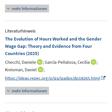
n
e
r
n
mehr Informationen
u
ö
e
e
f
u
m
f
e
F
n
Literaturhinweis
m
e
e
F
The Evolution of Hours Worked and the Gender
n
n
e
Wage Gap: Theory and Evidence from Four
s
n
Countries
(2025)
t
s
e
t
I
I
Checchi, Daniele
;
García-Peñalosa, Cecilia
;
r
e
n
n
I
Kreisman, Daniel
;
ö
r
n
n
n
f
I
https://ideas.repec.org/p/iza/izadps/dp18265.html
ö
e
e
n
f
n
f
u
u
e
n
n
mehr Informationen
f
e
e
u
e
e
n
m
m
e
n
u
e
F
F
m
e
n
e
e
F