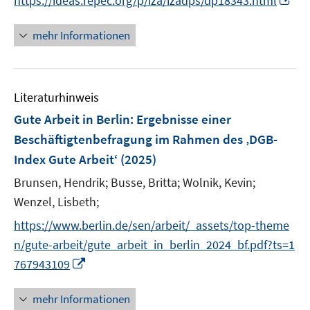
https://ideas.repec.org/p/iza/izadps/dp18343.html
ö
ö
r
r
n
n
e
n
f
f
ö
ö
e
e
r
n
f
f
mehr Informationen
f
f
u
u
ö
e
n
n
f
f
e
e
f
u
e
e
n
n
m
m
f
e
n
n
e
e
F
F
n
Literaturhinweis
m
n
n
e
e
e
F
Gute Arbeit in Berlin
:
Ergebnisse einer
n
n
n
e
Beschäftigtenbefragung im Rahmen des ‚DGB-
s
s
n
Index Gute Arbeit‘
(2025)
t
t
s
e
e
t
Brunsen, Hendrik;
Busse, Britta;
Wolnik, Kevin;
r
r
e
Wenzel, Lisbeth;
ö
ö
r
https://www.berlin.de/sen/arbeit/_assets/top-theme
f
f
ö
f
f
n/gute-arbeit/gute_arbeit_in_berlin_2024_bf.pdf?ts=1
f
n
n
I
767943109
f
e
e
n
n
n
n
n
e
mehr Informationen