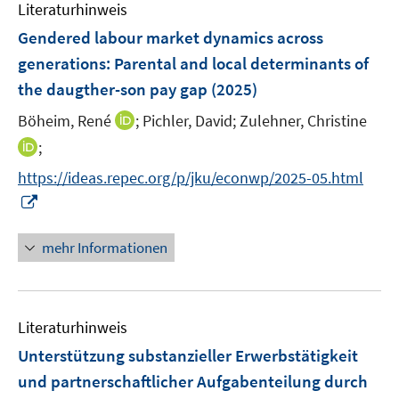
e
Literaturhinweis
m
t
s
s
n
F
e
Gendered labour market dynamics across
t
t
s
e
r
e
e
generations: Parental and local determinants of
t
n
ö
r
r
the daugther-son pay gap
(2025)
e
s
f
ö
ö
r
t
f
I
Böheim, René
;
Pichler, David;
Zulehner, Christine
f
f
ö
e
n
n
f
f
I
;
f
r
e
n
n
n
n
f
https://ideas.repec.org/p/jku/econwp/2025-05.html
ö
n
e
e
e
n
n
I
f
u
n
n
e
e
n
f
e
u
n
n
n
mehr Informationen
m
e
e
e
F
m
u
n
e
F
e
n
e
Literaturhinweis
m
s
n
F
Unterstützung substanzieller Erwerbstätigkeit
t
s
e
e
und partnerschaftlicher Aufgabenteilung durch
t
n
r