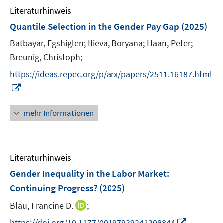
e
e
F
n
Literaturhinweis
m
n
n
e
e
F
Quantile Selection in the Gender Pay Gap
(2025)
n
n
e
Batbayar, Egshiglen;
s
Ilieva, Boryana;
Haan, Peter;
n
t
Breunig, Christoph;
s
e
t
https://ideas.repec.org/p/arx/papers/2511.16187.html
r
e
I
ö
r
n
f
ö
n
mehr Informationen
f
f
e
n
f
u
e
n
e
n
e
Literaturhinweis
m
n
F
Gender Inequality in the Labor Market:
e
Continuing Progress?
(2025)
n
I
Blau, Francine D.
;
s
n
t
I
https://doi.org/10.1177/00197939241308844