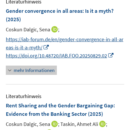
Literaturhinweis
m
n
n
n
e
F
Gender convergence in all areas: Is it a myth?
s
s
n
e
t
t
(2025)
s
n
e
e
t
I
Coskun Dalgic, Sena
;
s
r
r
e
n
t
https://iab-forum.de/en/gender-convergence-in-all-ar
ö
ö
r
n
e
f
I
f
eas-is-it-a-myth/
ö
e
r
f
n
f
I
f
https://doi.org/10.48720/IAB.FOO.20250829.02
u
ö
n
n
n
n
f
e
f
e
e
e
n
n
mehr Informationen
m
f
n
u
n
e
e
F
n
e
u
n
e
e
m
e
n
n
F
Literaturhinweis
m
s
e
F
Rent Sharing and the Gender Bargaining Gap:
t
n
e
e
Evidence from the Banking Sector
(2025)
s
n
r
t
I
I
Coskun Dalgic, Sena
;
Taskin, Ahmet Ali
;
s
ö