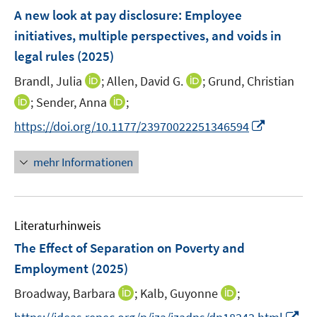
n
e
F
A new look at pay disclosure: Employee
n
e
initiatives, multiple perspectives, and voids in
s
n
legal rules
(2025)
t
s
e
t
I
I
Brandl, Julia
;
Allen, David G.
;
Grund, Christian
r
e
n
n
I
I
;
Sender, Anna
;
ö
r
n
n
n
n
f
I
https://doi.org/10.1177/23970022251346594
ö
e
e
n
n
f
n
f
u
u
e
e
n
n
mehr Informationen
f
e
e
u
u
e
e
n
m
m
e
e
n
u
e
F
F
m
m
e
n
e
e
F
F
Literaturhinweis
m
n
n
e
e
F
The Effect of Separation on Poverty and
s
s
n
n
e
t
t
Employment
(2025)
s
s
n
e
e
t
t
I
I
Broadway, Barbara
;
Kalb, Guyonne
;
s
r
r
e
e
n
n
t
I