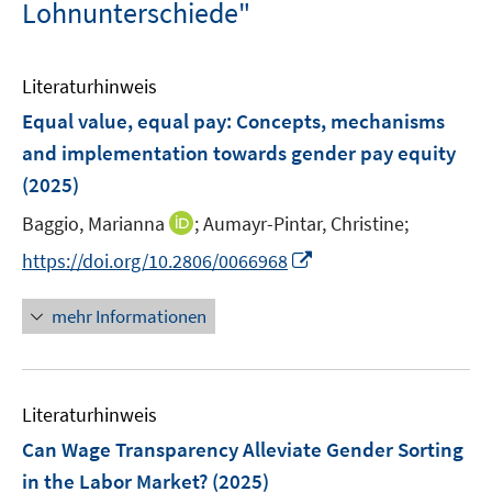
Lohnunterschiede"
Literaturhinweis
Equal value, equal pay: Concepts, mechanisms
and implementation towards gender pay equity
(2025)
I
Baggio, Marianna
;
Aumayr-Pintar, Christine;
n
I
https://doi.org/10.2806/0066968
n
n
e
n
mehr Informationen
u
e
e
u
m
e
F
Literaturhinweis
m
e
F
Can Wage Transparency Alleviate Gender Sorting
n
e
in the Labor Market?
(2025)
s