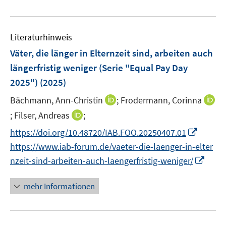
e
n
u
e
Literaturhinweis
m
F
Väter, die länger in Elternzeit sind, arbeiten auch
e
längerfristig weniger (Serie "Equal Pay Day
n
2025")
(2025)
s
t
I
Bächmann, Ann-Christin
;
Frodermann, Corinna
e
n
I
I
;
Filser, Andreas
;
r
n
n
n
I
https://doi.org/10.48720/IAB.FOO.20250407.01
ö
e
n
n
n
https://www.iab-forum.de/vaeter-die-laenger-in-elter
f
u
e
e
n
f
I
e
nzeit-sind-arbeiten-auch-laengerfristig-weniger/
u
u
e
n
n
m
e
e
u
e
n
F
mehr Informationen
m
m
e
n
e
e
F
F
m
u
n
e
e
F
e
s
n
n