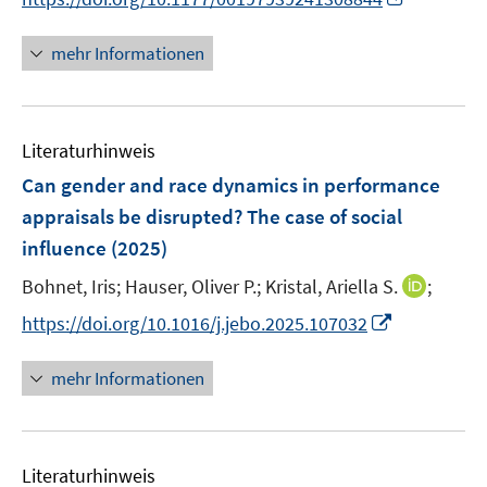
n
e
n
e
r
n
mehr Informationen
u
ö
e
e
f
u
m
f
e
F
n
Literaturhinweis
m
e
e
F
Can gender and race dynamics in performance
n
n
e
appraisals be disrupted? The case of social
s
n
influence
(2025)
t
s
e
t
I
Bohnet, Iris;
Hauser, Oliver P.;
Kristal, Ariella S.
;
r
e
n
I
https://doi.org/10.1016/j.jebo.2025.107032
ö
r
n
n
f
ö
e
n
f
mehr Informationen
f
u
e
n
f
e
u
e
n
m
e
n
e
F
Literaturhinweis
m