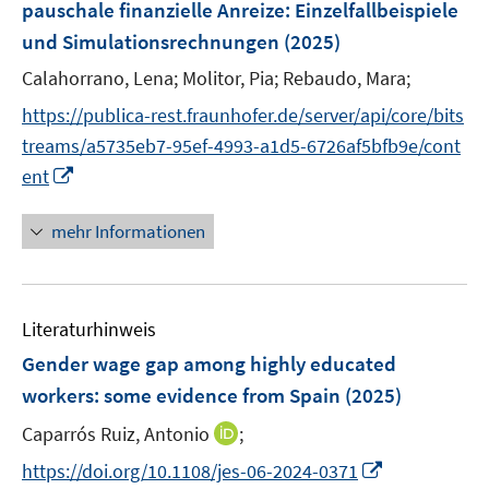
e
pauschale finanzielle Anreize
:
Einzelfallbeispiele
s
ö
r
und Simulationsrechnungen
(2025)
t
f
ö
e
f
Calahorrano, Lena;
Molitor, Pia;
Rebaudo, Mara;
f
r
n
f
https://publica-rest.fraunhofer.de/server/api/core/bits
ö
e
n
treams/a5735eb7-95ef-4993-a1d5-6726af5bfb9e/cont
f
n
e
I
f
ent
n
n
n
n
e
mehr Informationen
e
n
u
e
Literaturhinweis
m
F
Gender wage gap among highly educated
e
workers: some evidence from Spain
(2025)
n
I
Caparrós Ruiz, Antonio
;
s
n
t
I
https://doi.org/10.1108/jes-06-2024-0371
n
e