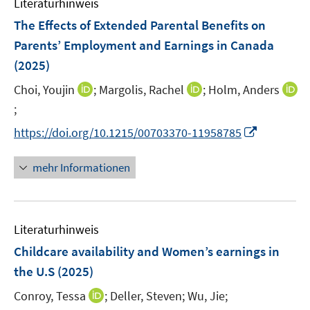
Literaturhinweis
m
n
n
e
F
The Effects of Extended Parental Benefits on
s
s
n
e
t
t
Parents’ Employment and Earnings in Canada
s
n
e
e
(2025)
t
s
r
r
e
t
I
I
Choi, Youjin
;
Margolis, Rachel
;
Holm, Anders
ö
ö
r
e
n
n
;
I
f
f
ö
r
n
n
n
f
f
I
f
https://doi.org/10.1215/00703370-11958785
ö
e
e
n
n
n
n
f
f
u
u
e
e
e
n
n
mehr Informationen
f
e
e
u
n
n
e
e
n
m
m
e
u
n
e
F
F
m
e
n
e
e
F
Literaturhinweis
m
n
n
e
F
Childcare availability and Women’s earnings in
s
s
n
e
the U.S
(2025)
t
t
s
n
e
e
t
I
Conroy, Tessa
;
Deller, Steven;
Wu, Jie;
s
r
r
e