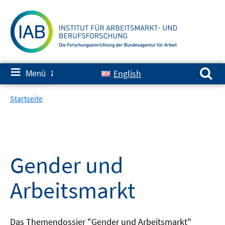
Springe
zum
Inhalt
Suchen nach:
≡
English
Menü
✘
Startseite
Gender und
Arbeitsmarkt
Das Themendossier "Gender und Arbeitsmarkt"