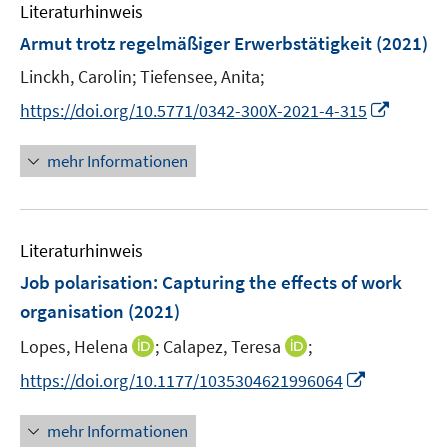
F
Literaturhinweis
m
e
F
Armut trotz regelmäßiger Erwerbstätigkeit
(2021)
n
e
Linckh, Carolin;
Tiefensee, Anita;
s
n
t
I
s
https://doi.org/10.5771/0342-300X-2021-4-315
e
n
t
r
n
e
mehr Informationen
ö
e
r
f
u
ö
f
e
f
n
Literaturhinweis
m
f
e
F
n
Job polarisation: Capturing the effects of work
n
e
e
organisation
(2021)
n
n
I
I
Lopes, Helena
;
Calapez, Teresa
;
s
n
n
t
I
https://doi.org/10.1177/1035304621996064
n
n
e
n
e
e
r
n
mehr Informationen
u
u
ö