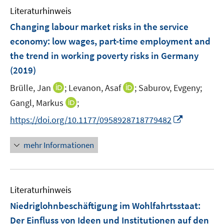
n
m
f
Literaturhinweis
e
F
n
Changing labour market risks in the service
n
e
e
economy
:
low wages, part-time employment and
n
n
the trend in working poverty risks in Germany
s
t
(2019)
e
I
I
Brülle, Jan
;
Levanon, Asaf
;
Saburov, Evgeny;
r
n
n
I
Gangl, Markus
;
ö
n
n
n
f
I
https://doi.org/10.1177/0958928718779482
e
e
n
f
n
u
u
e
n
n
mehr Informationen
e
e
u
e
e
m
m
e
n
u
F
F
m
e
e
e
F
Literaturhinweis
m
n
n
e
F
Niedriglohnbeschäftigung im Wohlfahrtsstaat
:
s
s
n
e
t
t
Der Einfluss von Ideen und Institutionen auf den
s