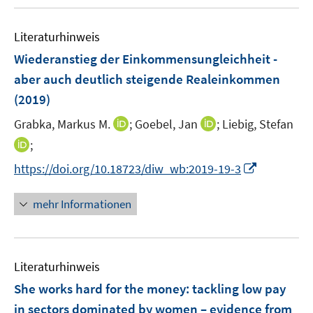
u
n
m
m
f
e
e
F
F
n
Literaturhinweis
m
n
e
e
e
F
Wiederanstieg der Einkommensungleichheit -
n
n
n
e
aber auch deutlich steigende Realeinkommen
s
s
n
(2019)
t
t
s
e
e
t
I
I
Grabka, Markus M.
;
Goebel, Jan
;
Liebig, Stefan
r
r
e
n
n
I
;
ö
ö
r
n
n
n
f
f
I
https://doi.org/10.18723/diw_wb:2019-19-3
ö
e
e
n
f
f
n
f
u
u
e
n
n
n
mehr Informationen
f
e
e
u
e
e
e
n
m
m
e
n
n
u
e
F
F
m
e
n
e
e
F
Literaturhinweis
m
n
n
e
F
She works hard for the money: tackling low pay
s
s
n
e
t
t
in sectors dominated by women – evidence from
s