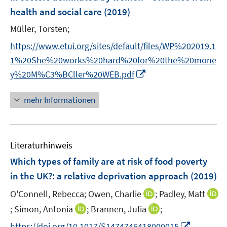
n
e
e
health and social care
t
(2019)
s
r
r
e
t
Müller, Torsten;
ö
ö
r
e
f
f
https://www.etui.org/sites/default/files/WP%202019.1
ö
r
f
f
1%20She%20works%20hard%20for%20the%20mone
f
ö
n
n
f
I
y%20M%C3%BCller%20WEB.pdf
f
e
e
n
n
f
n
n
e
n
mehr Informationen
n
n
e
e
u
n
e
Literaturhinweis
m
F
Which types of family are at risk of food poverty
e
in the UK?
:
a relative deprivation approach
(2019)
n
I
O'Connell, Rebecca;
Owen, Charlie
;
Padley, Matt
s
n
t
I
I
I
;
Simon, Antonia
;
Brannen, Julia
;
n
e
n
n
n
I
https://doi.org/10.1017/S1474746418000015