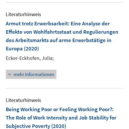
u
n
e
Literaturhinweis
m
F
Armut trotz Erwerbsarbeit
:
Eine Analyse der
e
Effekte von Wohlfahrtsstaat und Regulierungen
n
des Arbeitsmarkts auf arme Erwerbstätige in
s
Europa
(2020)
t
e
Ecker-Eckhofen, Julia;
r
ö
mehr Informationen
f
f
n
e
Literaturhinweis
n
Being Working Poor or Feeling Working Poor?
:
The Role of Work Intensity and Job Stability for
Subjective Poverty
(2020)