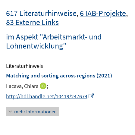
617 Literaturhinweise
,
6 IAB-Projekte
,
83 Externe Links
im Aspekt "Arbeitsmarkt- und
Lohnentwicklung"
Literaturhinweis
Matching and sorting across regions
(2021)
I
Lacava, Chiara
;
n
I
http://hdl.handle.net/10419/247674
n
n
e
n
mehr Informationen
u
e
e
u
m
e