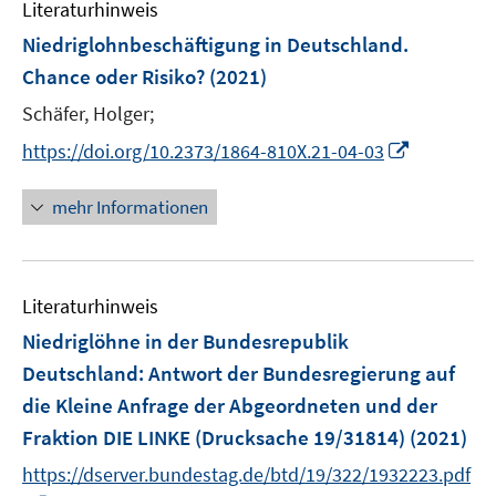
e
Literaturhinweis
m
s
n
F
Niedriglohnbeschäftigung in Deutschland.
t
s
e
e
Chance oder Risiko?
(2021)
t
n
r
e
Schäfer, Holger;
s
ö
r
t
I
https://doi.org/10.2373/1864-810X.21-04-03
f
ö
e
n
f
f
r
n
n
mehr Informationen
f
ö
e
e
n
f
u
n
e
f
e
n
n
Literaturhinweis
m
e
F
Niedriglöhne in der Bundesrepublik
n
e
Deutschland
:
Antwort der Bundesregierung auf
n
die Kleine Anfrage der Abgeordneten und der
s
Fraktion DIE LINKE (Drucksache 19/31814)
(2021)
t
e
https://dserver.bundestag.de/btd/19/322/1932223.pdf
r