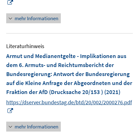
I
ö
n
f
n
mehr Informationen
f
e
n
u
e
e
n
Literaturhinweis
m
F
Armut und Medianentgelte - Implikationen aus
e
dem 6. Armuts- und Reichtumsbericht der
n
Bundesregierung
:
Antwort der Bundesregierung
s
auf die Kleine Anfrage der Abgeordneten und der
t
e
Fraktion der AfD (Drucksache 20/153 )
(2021)
r
https://dserver.bundestag.de/btd/20/002/2000276.pdf
ö
I
f
n
f
n
mehr Informationen
n
e
e