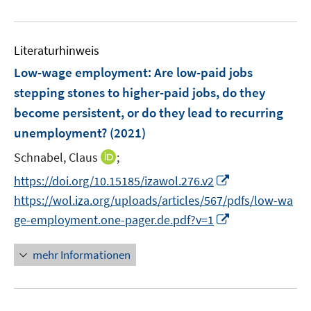
e
e
e
f
u
m
m
f
e
F
F
n
Literaturhinweis
m
e
e
e
F
Low-wage employment
:
Are low-paid jobs
n
n
n
e
stepping stones to higher-paid jobs, do they
s
s
n
become persistent, or do they lead to recurring
t
t
s
e
e
unemployment?
(2021)
t
r
r
e
I
Schnabel, Claus
;
ö
ö
r
n
f
f
I
https://doi.org/10.15185/izawol.276.v2
ö
n
f
f
n
https://wol.iza.org/uploads/articles/567/pdfs/low-wa
f
e
n
n
n
I
f
ge-employment.one-pager.de.pdf?v=1
u
e
e
e
n
n
e
n
n
u
n
e
mehr Informationen
m
e
e
n
F
m
u
e
F
e
n