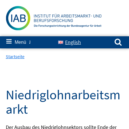
Springe
zum
Inhalt
Suchen nach:
≡
English
Menü
✘
Startseite
Niedriglohnarbeitsm
arkt
Der Ausbau des Niedriglohnsektors sollte Ende der