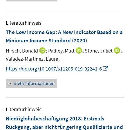
e
e
e
n
m
f
n
u
n
e
F
n
e
n
e
e
Literaturhinweis
m
n
n
F
The Low Income Gap
:
A New Indicator Based on a
s
e
Minimum Income Standard
(2020)
t
n
e
I
I
I
Hirsch, Donald
;
Padley, Matt
;
Stone, Juliet
;
s
r
n
n
n
t
Valadez-Martinez, Laura;
ö
n
n
n
e
I
f
https://doi.org/10.1007/s11205-019-02241-6
e
e
e
r
n
f
u
u
u
ö
n
n
mehr Informationen
e
e
e
f
e
e
m
m
m
f
u
n
F
F
F
n
e
e
e
e
e
Literaturhinweis
m
n
n
n
n
F
Niedriglohnbeschäftigung 2018
:
Erstmals
s
s
s
e
Rückgang, aber nicht für gering Qualifizierte und
t
t
t