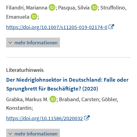
I
I
Filandri, Marianna
;
Pasqua, Silvia
;
Struffolino,
n
n
I
Emanuela
;
n
n
n
I
https://doi.org/10.1007/s11205-019-02174-0
e
e
n
n
u
u
e
n
mehr Informationen
e
e
u
e
m
m
e
u
F
F
m
e
e
e
F
Literaturhinweis
m
n
n
e
F
Der Niedriglohnsektor in Deutschland
:
Falle oder
s
s
n
e
t
t
Sprungbrett für Beschäftigte?
(2020)
s
n
e
e
t
I
Grabka, Markus M.
;
Braband, Carsten;
Göbler,
s
r
r
e
n
t
Konstantin;
ö
ö
r
n
e
f
I
f
https://doi.org/10.11586/2020032
ö
e
r
f
n
f
f
u
ö
n
n
n
mehr Informationen
f
e
f