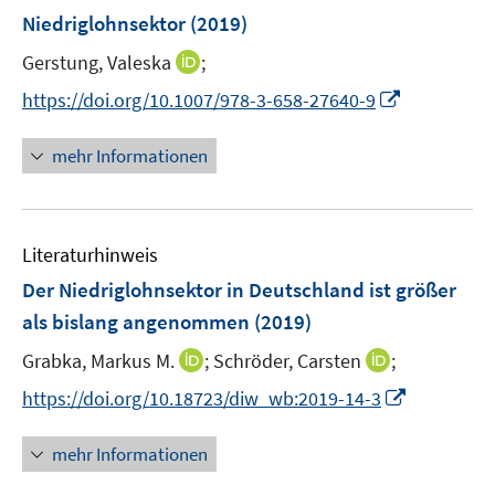
n
e
e
Niedriglohnsektor
t
(2019)
s
r
r
e
t
I
Gerstung, Valeska
;
ö
ö
r
e
n
f
f
I
https://doi.org/10.1007/978-3-658-27640-9
ö
r
n
f
f
n
f
ö
e
n
n
n
f
mehr Informationen
f
u
e
e
e
n
f
e
n
n
u
e
n
m
e
n
e
F
Literaturhinweis
m
n
e
F
Der Niedriglohnsektor in Deutschland ist größer
n
e
als bislang angenommen
(2019)
s
n
t
I
I
Grabka, Markus M.
;
Schröder, Carsten
;
s
e
n
n
t
I
https://doi.org/10.18723/diw_wb:2019-14-3
r
n
n
e
n
ö
e
e
r
n
mehr Informationen
f
u
u
ö
e
f
e
e
f