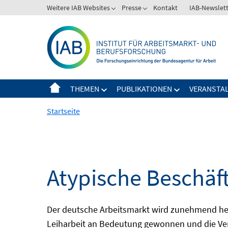
Springe
Weitere IAB Websites
Presse
Kontakt
IAB-Newslet
zum
Inhalt
THEMEN
PUBLIKATIONEN
VERANSTA
Startseite
Atypische Beschäf
Der deutsche Arbeitsmarkt wird zunehmend het
Leiharbeit an Bedeutung gewonnen und die Ver