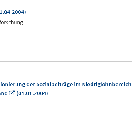
1.04.2004)
euem
sforschung
nster
fnen
tionierung der Sozialbeiträge im Niedriglohnbereich
In
and
(01.01.2004)
neuem
Fenster
öffnen