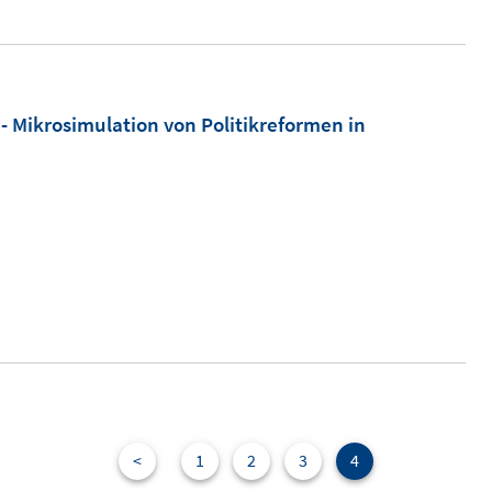
 Mikrosimulation von Politikreformen in
<
1
2
3
4