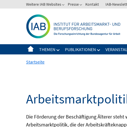
Springe
Weitere IAB Websites
Presse
Kontakt
IAB-Newslet
zum
Inhalt
THEMEN
PUBLIKATIONEN
VERANSTA
Startseite
Arbeitsmarktpolitik
Die Förderung der Beschäftigung Älterer steht
Arbeitsmarktpolitik, die der Arbeitskräfteknap