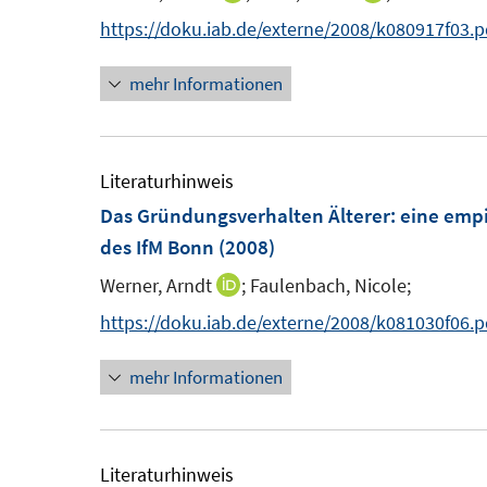
e
n
n
n
https://doku.iab.de/externe/2008/k080917f03.p
n
n
n
e
s
mehr Informationen
e
e
n
t
u
u
e
e
e
r
m
m
Literaturhinweis
ö
F
F
Das Gründungsverhalten Älterer
:
eine empi
f
e
e
des IfM Bonn
(2008)
f
n
n
n
Werner, Arndt
;
Faulenbach, Nicole;
I
s
s
e
n
https://doku.iab.de/externe/2008/k081030f06.p
t
t
n
n
e
e
mehr Informationen
e
r
r
u
ö
ö
e
f
f
m
Literaturhinweis
f
f