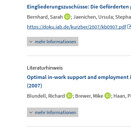
Eingliederungszuschüsse: Die Geförderten 
Bernhard, Sarah
;
Jaenichen, Ursula;
Stepha
I
n
https://doku.iab.de/kurzber/2007/kb0907.pdf
n
mehr Informationen
e
u
e
m
Literaturhinweis
F
Optimal in-work support and employment i
e
(2007)
n
Blundell, Richard
;
Brewer, Mike
;
Haan, P
I
I
s
n
n
t
mehr Informationen
n
n
e
e
e
r
u
u