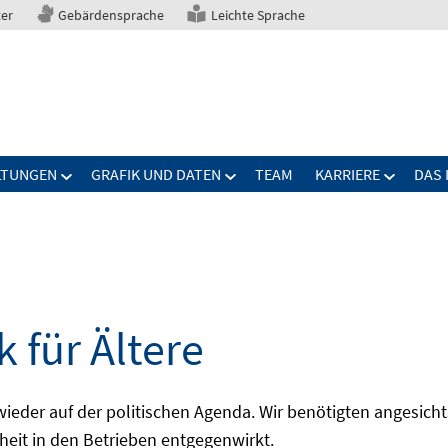
ter
Gebärdensprache
Leichte Sprache
LTUNGEN
GRAFIK UND DATEN
TEAM
KARRIERE
DAS 
 für Ältere
 wieder auf der politischen Agenda. Wir benötigten angesic
pheit in den Betrieben entgegenwirkt.