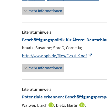
n
mehr Informationen
n
e
u
e
Literaturhinweis
Beschäftigungspolitik für Ältere
:
Deutschla
F
Kraatz, Susanne;
Sproß, Cornelia;
e
I
http://www.bpb.de/files/C291LK.pdf
n
n
s
mehr Informationen
n
t
e
e
u
r
e
Literaturhinweis
ö
m
Potenziale erkennen: Beschäftigungsperspe
f
F
Walwei, Ulrich
;
Dietz, Martin
;
I
I
f