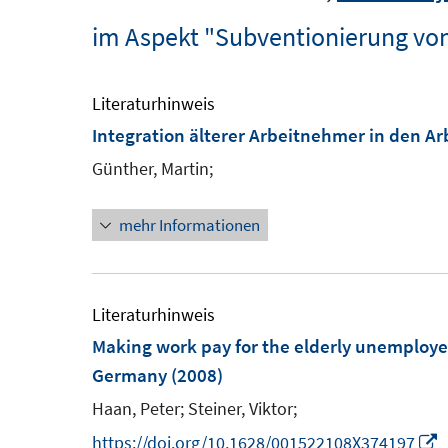
im Aspekt "Subventionierung vo
Literaturhinweis
Integration älterer Arbeitnehmer in den A
Günther, Martin;
mehr Informationen
Literaturhinweis
Making work pay for the elderly unemploy
Germany
(2008)
Haan, Peter;
Steiner, Viktor;
I
https://doi.org/10.1628/001522108X374197