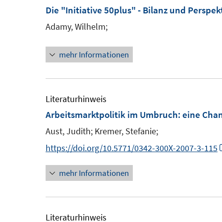
F
Die "Initiative 50plus" - Bilanz und Perspek
n
n
e
e
e
Adamy, Wilhelm;
n
n
n
s
mehr Informationen
t
e
r
Literaturhinweis
ö
Arbeitsmarktpolitik im Umbruch
:
eine Chan
f
f
Aust, Judith;
Kremer, Stefanie;
n
https://doi.org/10.5771/0342-300X-2007-3-115
e
n
mehr Informationen
Literaturhinweis