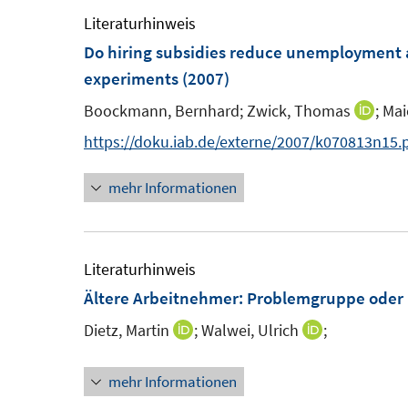
ö
e
e
Literaturhinweis
f
m
m
Do hiring subsidies reduce unemployment 
f
F
F
experiments
(2007)
n
e
e
e
Boockmann, Bernhard;
Zwick, Thomas
;
Mai
I
n
n
n
n
https://doku.iab.de/externe/2007/k070813n15.
s
s
n
t
t
mehr Informationen
e
e
e
u
r
r
e
ö
ö
m
Literaturhinweis
f
f
F
Ältere Arbeitnehmer: Problemgruppe oder 
f
f
e
n
n
Dietz, Martin
;
Walwei, Ulrich
;
I
I
n
e
e
n
n
s
n
n
mehr Informationen
n
n
t
e
e