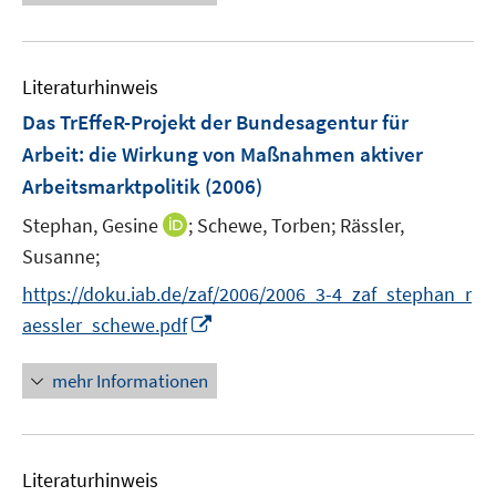
n
e
e
F
u
n
e
e
n
Literaturhinweis
m
s
F
Das TrEffeR-Projekt der Bundesagentur für
t
e
e
Arbeit
:
die Wirkung von Maßnahmen aktiver
n
r
Arbeitsmarktpolitik
(2006)
s
ö
t
I
Stephan, Gesine
;
Schewe, Torben;
Rässler,
f
e
n
Susanne;
f
r
n
n
https://doku.iab.de/zaf/2006/2006_3-4_zaf_stephan_r
ö
e
e
I
aessler_schewe.pdf
f
u
n
n
f
e
n
n
mehr Informationen
m
e
e
F
u
n
e
e
n
Literaturhinweis
m
s