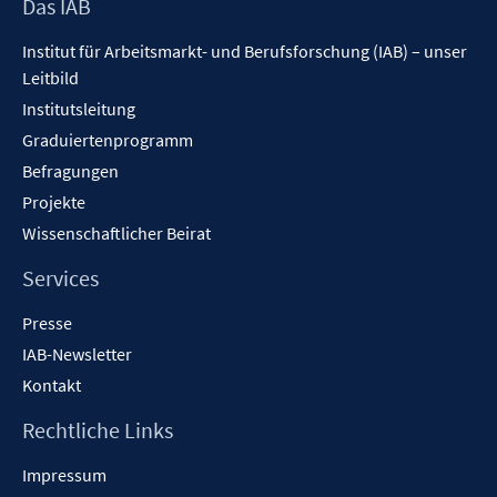
Footer
Das IAB
e
Inhalt
n
Institut für Arbeitsmarkt- und Berufsforschung (IAB) – unser
Leitbild
Institutsleitung
Graduiertenprogramm
Befragungen
Projekte
Wissenschaftlicher Beirat
Services
Presse
IAB-Newsletter
Kontakt
Rechtliche Links
Impressum