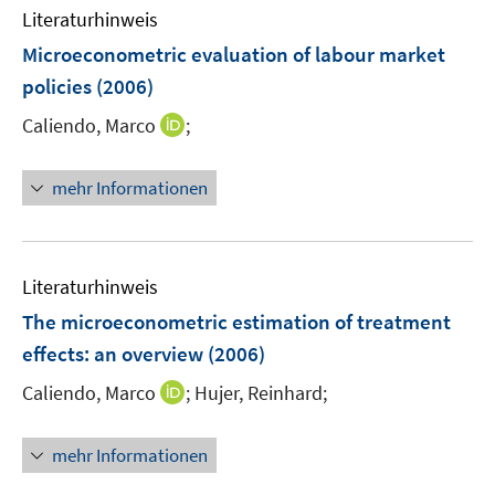
Literaturhinweis
Microeconometric evaluation of labour market
policies
(2006)
I
Caliendo, Marco
;
n
n
mehr Informationen
e
u
e
m
Literaturhinweis
F
The microeconometric estimation of treatment
e
effects
:
an overview
(2006)
n
s
I
Caliendo, Marco
;
Hujer, Reinhard;
t
n
e
n
mehr Informationen
r
e