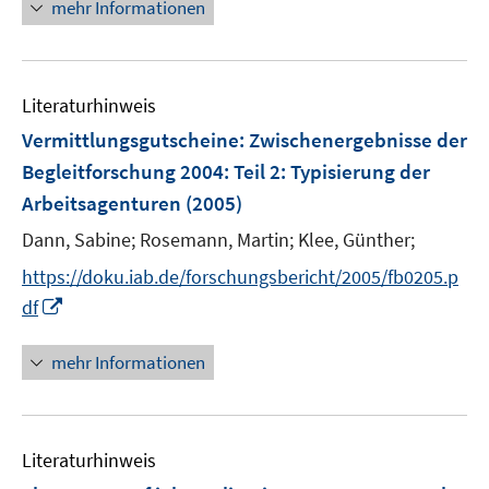
n
mehr Informationen
u
e
e
u
m
e
F
Literaturhinweis
m
e
F
Vermittlungsgutscheine: Zwischenergebnisse der
n
e
Begleitforschung 2004
:
Teil 2: Typisierung der
s
n
Arbeitsagenturen
(2005)
t
s
e
t
Dann, Sabine;
Rosemann, Martin;
Klee, Günther;
r
e
https://doku.iab.de/forschungsbericht/2005/fb0205.p
ö
r
I
df
f
ö
n
f
f
n
n
mehr Informationen
f
e
e
n
u
n
e
e
n
Literaturhinweis
m
F