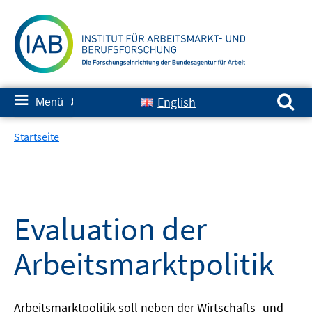
Springe
zum
Inhalt
Suchen nach:
≡
English
Menü
✘
Startseite
Evaluation der
Arbeitsmarktpolitik
Arbeitsmarktpolitik soll neben der Wirtschafts- und