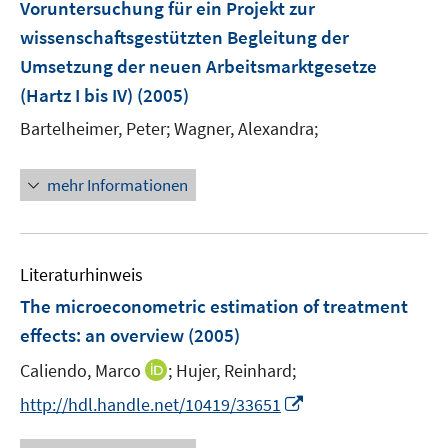
Voruntersuchung für ein Projekt zur
f
wissenschaftsgestützten Begleitung der
f
Umsetzung der neuen Arbeitsmarktgesetze
n
e
(Hartz I bis IV)
(2005)
n
Bartelheimer, Peter;
Wagner, Alexandra;
mehr Informationen
Literaturhinweis
The microeconometric estimation of treatment
effects
:
an overview
(2005)
I
Caliendo, Marco
;
Hujer, Reinhard;
n
I
http://hdl.handle.net/10419/33651
n
n
e