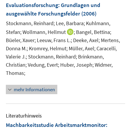
F
Evaluationsforschung
:
Grundlagen und
t
e
e
ausgewählte Forschungsfelder
(2006)
n
r
Stockmann, Reinhard;
Lee, Barbara;
Kuhlmann,
s
ö
t
I
Stefan;
Wollmann, Hellmut
;
Bangel, Bettina;
f
e
n
Büeler, Xaver;
Leeuw, Frans L.;
Deeke, Axel;
Mertens,
f
r
n
n
Donna M.;
Kromrey, Helmut;
Müller, Axel;
Caracelli,
ö
e
e
Valerie J.;
Stockmann, Reinhard;
Brinkmann,
f
u
n
Christian;
Vedung, Evert;
Huber, Joseph;
Widmer,
f
e
Thomas;
n
m
e
F
n
e
mehr Informationen
n
s
t
Literaturhinweis
e
r
Machbarkeitsstudie Arbeitsmarktmonitor
:
ö