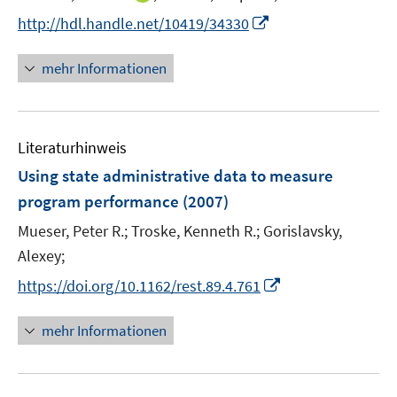
n
t
I
http://hdl.handle.net/10419/34330
n
e
n
e
r
n
mehr Informationen
u
ö
e
e
f
u
m
f
e
F
n
Literaturhinweis
m
e
e
F
Using state administrative data to measure
n
n
e
program performance
(2007)
s
n
t
Mueser, Peter R.;
Troske, Kenneth R.;
Gorislavsky,
s
e
t
Alexey;
r
e
I
https://doi.org/10.1162/rest.89.4.761
ö
r
n
f
ö
n
mehr Informationen
f
f
e
n
f
u
e
n
e
n