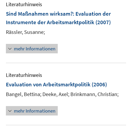
e
Literaturhinweis
m
n
F
Sind Maßnahmen wirksam?
:
Evaluation der
e
Instrumente der Arbeitsmarktpolitik
(2007)
n
Rässler, Susanne;
s
t
e
mehr Informationen
r
ö
f
Literaturhinweis
f
n
Evaluation von Arbeitsmarktpolitik
(2006)
e
Bangel, Bettina;
Deeke, Axel;
Brinkmann, Christian;
n
mehr Informationen