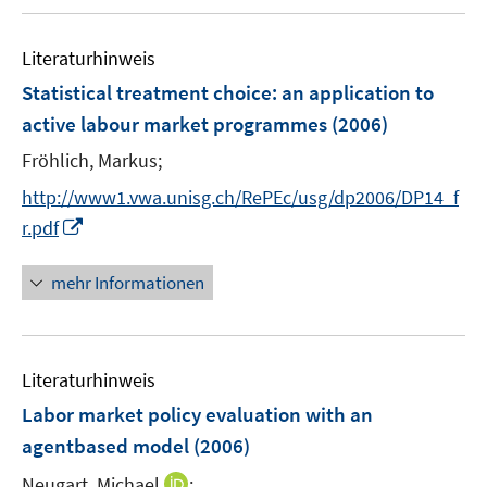
ö
u
f
e
f
m
Literaturhinweis
n
F
Statistical treatment choice
:
an application to
e
e
active labour market programmes
(2006)
n
n
s
Fröhlich, Markus;
t
http://www1.vwa.unisg.ch/RePEc/usg/dp2006/DP14_f
e
I
r.pdf
r
n
ö
n
mehr Informationen
f
e
f
u
n
e
e
Literaturhinweis
m
n
F
Labor market policy evaluation with an
e
agentbased model
(2006)
n
I
Neugart, Michael
;
s