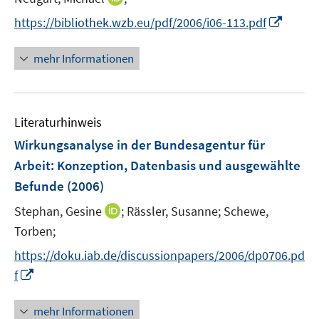
n
t
I
https://bibliothek.wzb.eu/pdf/2006/i06-113.pdf
n
e
n
e
r
n
mehr Informationen
u
ö
e
e
f
u
m
f
e
F
n
Literaturhinweis
m
e
e
F
Wirkungsanalyse in der Bundesagentur für
n
n
e
Arbeit
:
Konzeption, Datenbasis und ausgewählte
s
n
Befunde
(2006)
t
s
e
t
I
Stephan, Gesine
;
Rässler, Susanne;
Schewe,
r
e
n
Torben;
ö
r
n
f
https://doku.iab.de/discussionpapers/2006/dp0706.pd
ö
e
f
I
f
f
u
n
n
f
e
e
n
n
mehr Informationen
m