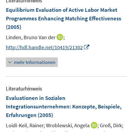
Literaturhinweis
e
Equilibrium Evaluation of Active Labor Market
n
Programmes Enhancing Matching Effectiveness
(2005)
I
Linden, Bruno Van der
;
n
I
http://hdl.handle.net/10419/21302
n
n
e
n
mehr Informationen
u
e
e
u
m
e
F
Literaturhinweis
m
e
F
Evaluationen in Sozialen
n
e
Integrationsunternehmen
:
Konzepte, Beispiele,
s
n
Erfahrungen
(2005)
t
s
e
t
I
Loidl-Keil, Rainer;
Wroblewski, Angela
;
Groß, Dirk;
r
e