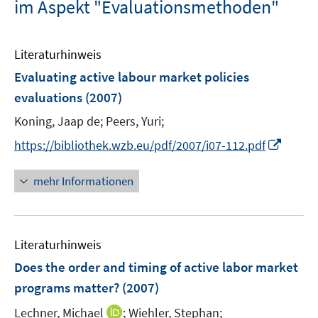
im Aspekt "Evaluationsmethoden"
Literaturhinweis
Evaluating active labour market policies
evaluations
(2007)
Koning, Jaap de;
Peers, Yuri;
I
https://bibliothek.wzb.eu/pdf/2007/i07-112.pdf
n
n
mehr Informationen
e
u
e
Literaturhinweis
m
F
Does the order and timing of active labor market
e
programs matter?
(2007)
n
I
Lechner, Michael
;
Wiehler, Stephan;
s