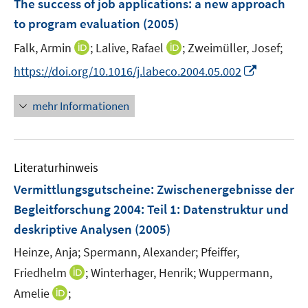
The success of job applications
:
a new approach
e
to program evaluation
(2005)
n
I
I
Falk, Armin
;
Lalive, Rafael
;
Zweimüller, Josef;
s
n
n
t
I
https://doi.org/10.1016/j.labeco.2004.05.002
n
n
e
n
e
e
r
n
mehr Informationen
u
u
ö
e
e
e
f
u
m
m
f
e
F
F
n
Literaturhinweis
m
e
e
e
F
Vermittlungsgutscheine: Zwischenergebnisse der
n
n
n
e
Begleitforschung 2004
:
Teil 1: Datenstruktur und
s
s
n
deskriptive Analysen
t
(2005)
t
s
e
e
t
Heinze, Anja;
Spermann, Alexander;
Pfeiffer,
r
r
e
I
Friedhelm
;
Winterhager, Henrik;
Wuppermann,
ö
ö
r
n
I
Amelie
;
f
f
ö
n