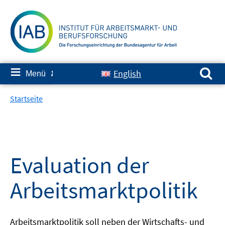
Springe
zum
Inhalt
Suchen nach:
≡
English
Menü
✘
Startseite
Evaluation der
Arbeitsmarktpolitik
Arbeitsmarktpolitik soll neben der Wirtschafts- und