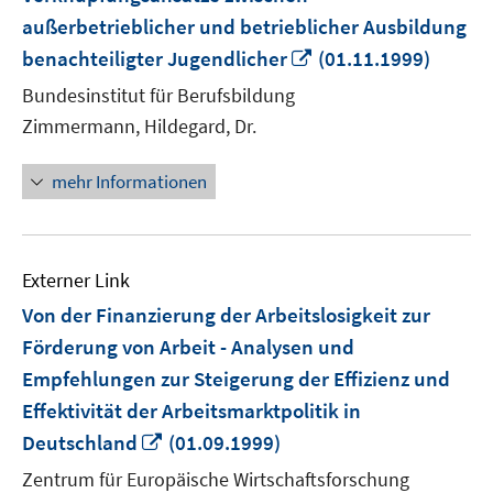
außerbetrieblicher und betrieblicher Ausbildung
In
benachteiligter Jugendlicher
(01.11.1999)
neuem
Bundesinstitut für Berufsbildung
Fenster
Zimmermann, Hildegard, Dr.
öffnen
mehr Informationen
Externer Link
Von der Finanzierung der Arbeitslosigkeit zur
Förderung von Arbeit - Analysen und
Empfehlungen zur Steigerung der Effizienz und
Effektivität der Arbeitsmarktpolitik in
In
Deutschland
(01.09.1999)
neuem
Zentrum für Europäische Wirtschaftsforschung
Fenster