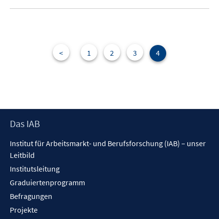
<
1
2
3
4
Footer
Das IAB
Inhalt
Institut für Arbeitsmarkt- und Berufsforschung (IAB) – unser
Leitbild
Institutsleitung
Graduiertenprogramm
Befragungen
Projekte