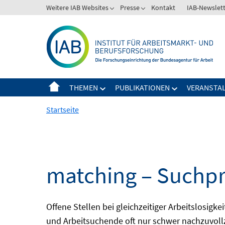
Springe
Weitere IAB Websites
Presse
Kontakt
IAB-Newslet
zum
Inhalt
THEMEN
PUBLIKATIONEN
VERANSTA
Startseite
matching – Suchpr
Offene Stellen bei gleichzeitiger Arbeitslosig
und Arbeitsuchende oft nur schwer nachzuvoll