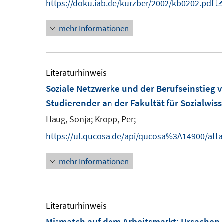
n
https://doku.iab.de/kurzber/2002/kb0202.pdf
s
n
n
n
n
t
s
mehr Informationen
e
e
t
u
r
e
e
ö
r
m
Literaturhinweis
f
ö
F
Soziale Netzwerke und der Berufseinstieg
f
f
e
Studierender an der Fakultät für Sozialwis
n
f
n
e
Haug, Sonja;
Kropp, Per;
n
s
n
e
https://ul.qucosa.de/api/qucosa%3A14900/att
t
n
e
mehr Informationen
r
ö
f
Literaturhinweis
f
Mismatch auf dem Arbeitsmarkt
:
Ursachen 