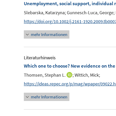
F
Unemployment, social support, individual 
e
Slebarska, Katarzyna;
Gunnesch-Luca, George;
n
https://doi.org/10.1002/j.2161-1920.2009.tb000
s
t
mehr Informationen
e
r
ö
Literaturhinweis
f
Which one to choose? New evidence on the 
f
n
Thomsen, Stephan L.
;
Wittich, Mick;
I
e
n
https://ideas.repec.org/p/mag/wpaper/09022.
n
n
mehr Informationen
e
u
e