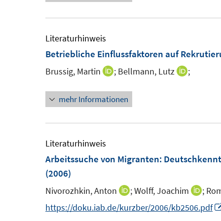
e
r
ö
Literaturhinweis
f
Betriebliche Einflussfaktoren auf Rekruti
f
n
Brussig, Martin
;
Bellmann, Lutz
;
I
I
e
n
n
n
mehr Informationen
n
n
e
e
u
u
e
e
Literaturhinweis
m
m
Arbeitssuche von Migranten: Deutschkennt
F
F
(2006)
e
e
Nivorozhkin, Anton
;
Wolff, Joachim
;
Rom
I
I
n
n
n
n
https://doku.iab.de/kurzber/2006/kb2506.pdf
s
s
n
n