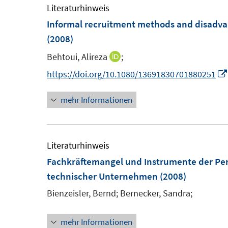
m
Literaturhinweis
F
Informal recruitment methods and disadva
e
(2008)
n
Behtoui, Alireza
;
I
s
n
https://doi.org/10.1080/13691830701880251
t
n
e
mehr Informationen
e
r
u
ö
e
f
m
Literaturhinweis
f
F
Fachkräftemangel und Instrumente der P
n
e
technischer Unternehmen
(2008)
e
n
n
Bienzeisler, Bernd;
Bernecker, Sandra;
s
t
mehr Informationen