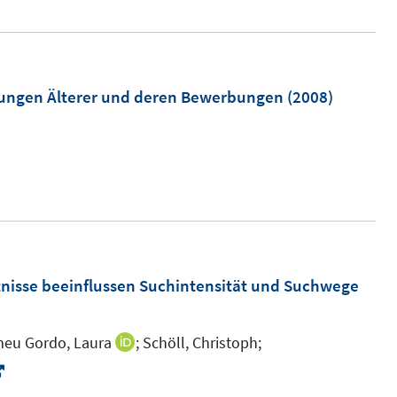
t
e
r
ö
erungen Älterer und deren Bewerbungen
(2008)
f
f
n
e
n
nisse beeinflussen Suchintensität und Suchwege
eu Gordo, Laura
;
Schöll, Christoph;
I
n
I
n
n