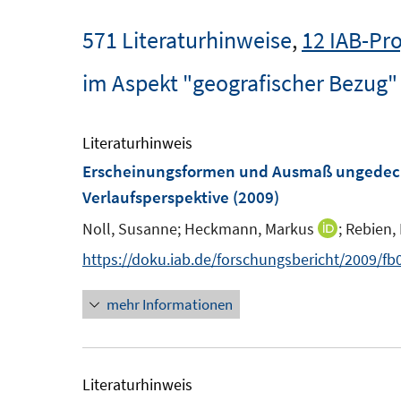
571 Literaturhinweise
,
12 IAB-Pro
im Aspekt "geografischer Bezug"
Literaturhinweis
Erscheinungsformen und Ausmaß ungedeckt
Verlaufsperspektive
(2009)
Noll, Susanne;
Heckmann, Markus
;
Rebien, 
I
n
https://doku.iab.de/forschungsbericht/2009/fb
n
mehr Informationen
e
u
e
m
Literaturhinweis