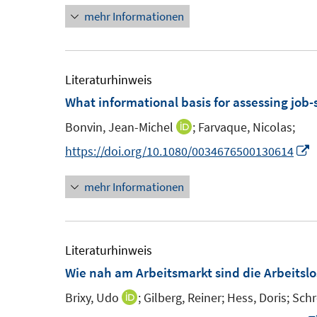
t
t
mehr Informationen
e
e
e
e
u
u
r
r
e
e
ö
ö
m
m
Literaturhinweis
f
f
F
F
What informational basis for assessing job-
f
f
e
e
n
n
Bonvin, Jean-Michel
;
Farvaque, Nicolas;
I
n
n
e
e
n
I
https://doi.org/10.1080/0034676500130614
s
s
n
n
n
n
t
t
mehr Informationen
e
n
e
e
u
e
r
r
e
u
ö
ö
m
e
Literaturhinweis
f
f
F
Wie nah am Arbeitsmarkt sind die Arbeitslo
f
f
e
F
n
n
Brixy, Udo
;
Gilberg, Reiner;
Hess, Doris;
Schr
I
n
e
e
e