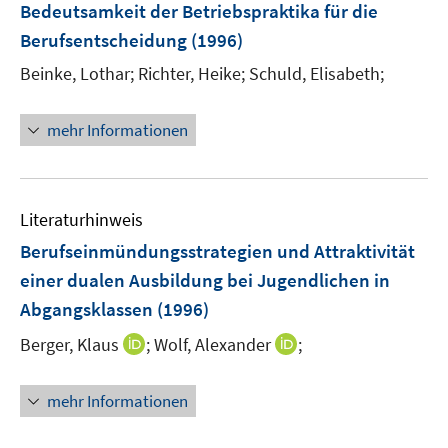
Bedeutsamkeit der Betriebspraktika für die
Berufsentscheidung
(1996)
Beinke, Lothar;
Richter, Heike;
Schuld, Elisabeth;
mehr Informationen
Literaturhinweis
Berufseinmündungsstrategien und Attraktivität
einer dualen Ausbildung bei Jugendlichen in
Abgangsklassen
(1996)
I
I
Berger, Klaus
;
Wolf, Alexander
;
n
n
n
n
mehr Informationen
e
e
u
u