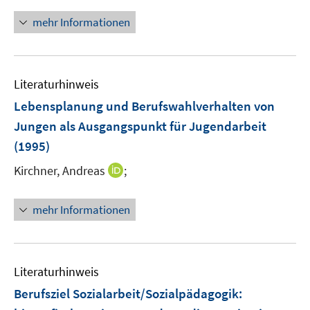
mehr Informationen
Literaturhinweis
Lebensplanung und Berufswahlverhalten von
Jungen als Ausgangspunkt für Jugendarbeit
(1995)
I
Kirchner, Andreas
;
n
n
mehr Informationen
e
u
e
m
Literaturhinweis
F
Berufsziel Sozialarbeit/Sozialpädagogik
:
e