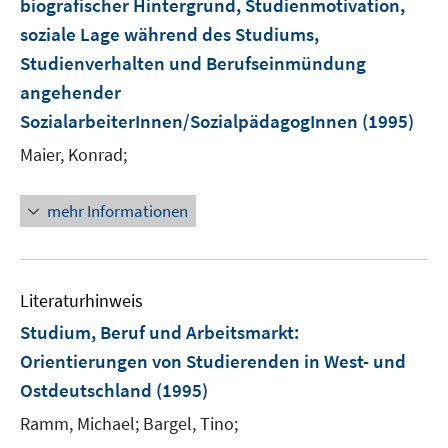
biografischer Hintergrund, Studienmotivation,
n
soziale Lage während des Studiums,
s
t
Studienverhalten und Berufseinmündung
e
angehender
r
SozialarbeiterInnen/SozialpädagogInnen
(1995)
ö
Maier, Konrad;
f
f
n
mehr Informationen
e
n
Literaturhinweis
Studium, Beruf und Arbeitsmarkt:
Orientierungen von Studierenden in West- und
Ostdeutschland
(1995)
Ramm, Michael;
Bargel, Tino;