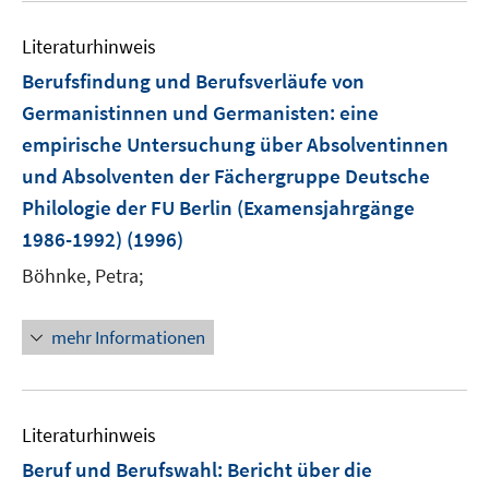
e
e
m
m
Literaturhinweis
F
F
Berufsfindung und Berufsverläufe von
e
e
Germanistinnen und Germanisten
:
eine
n
n
empirische Untersuchung über Absolventinnen
s
s
t
t
und Absolventen der Fächergruppe Deutsche
e
e
Philologie der FU Berlin (Examensjahrgänge
r
r
1986-1992)
(1996)
ö
ö
Böhnke, Petra;
f
f
f
f
n
n
mehr Informationen
e
e
n
n
Literaturhinweis
Beruf und Berufswahl
:
Bericht über die