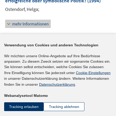
erfolgreiche oder symbolische Politik?
(1994)
Ostendorf, Helga;
mehr Informationen
Verwendung von Cookies und anderen Technologien
Literaturhinweis
Stewardessen - die weibliche Sehnsucht nach
Wir möchten unsere Online-Angebote auf Ihre Bedürfnisse
anpassen. Zu diesem Zweck setzen wir sogenannte Cookies ein.
Abenteuer als Berufswahlmotiv von Frauen
Sie können selbst entscheiden, welche Cookies Sie zulassen.
(1993)
Ihre Einwilligung können Sie jederzeit unter
Cookie-Einstellungen
Bentner, Ariane;
in unserer Datenschutzerklärung ändern. Weitere Informationen
finden Sie in unserer
Datenschutzerklärung
.
mehr Informationen
Webanalysetool Matomo
Tracking erlauben
Tracking ablehnen