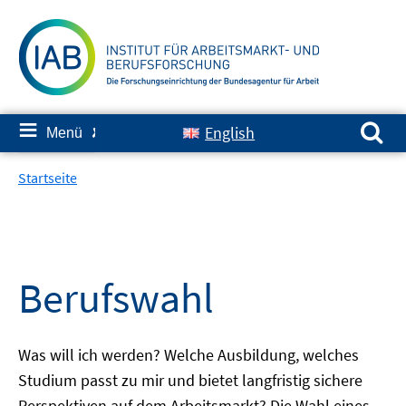
Springe
zum
Inhalt
Suchen nach:
≡
English
Menü
✘
Startseite
Berufswahl
Was will ich werden? Welche Ausbildung, welches
Studium passt zu mir und bietet langfristig sichere
Perspektiven auf dem Arbeitsmarkt? Die Wahl eines