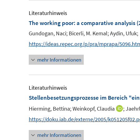
e
e
m
m
Literaturhinweis
F
F
The working poor
:
a comparative analysis
(
e
e
Gundogan, Naci;
Bicerli, M. Kemal;
Aydin, Ufuk;
n
n
https://ideas.repec.org/p/pra/mprapa/5096.ht
s
s
t
t
mehr Informationen
e
e
r
r
ö
ö
Literaturhinweis
f
f
Stellenbesetzungsprozesse im Bereich "ein
f
f
n
n
Hierming, Bettina;
Weinkopf, Claudia
;
Jaehr
I
e
e
n
https://doku.iab.de/externe/2005/k051205f02.p
n
n
n
mehr Informationen
e