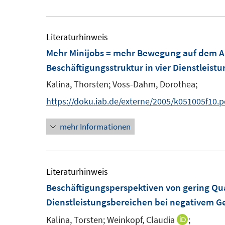
u
e
m
Literaturhinweis
F
Mehr Minijobs = mehr Bewegung auf dem A
e
Beschäftigungsstruktur in vier Dienstleis
n
Kalina, Thorsten;
Voss-Dahm, Dorothea;
s
https://doku.iab.de/externe/2005/k051005f10.p
t
e
mehr Informationen
r
ö
f
Literaturhinweis
f
Beschäftigungsperspektiven von gering Qua
n
Dienstleistungsbereichen bei negativem 
e
n
Kalina, Torsten;
Weinkopf, Claudia
;
I