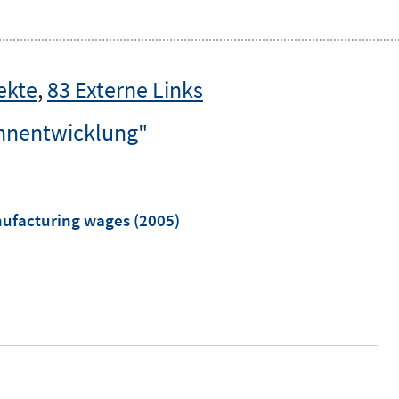
ekte
,
83 Externe Links
ohnentwicklung"
nufacturing wages
(2005)