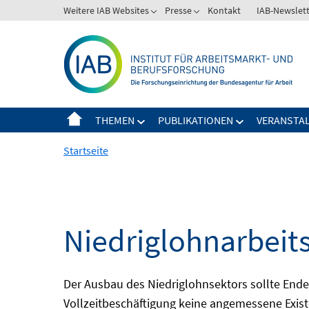
Springe
Weitere IAB Websites
Presse
Kontakt
IAB-Newslet
zum
Inhalt
THEMEN
PUBLIKATIONEN
VERANSTA
Startseite
Niedriglohnarbeit
Der Ausbau des Niedriglohnsektors sollte Ende d
Vollzeitbeschäftigung keine angemessene Existe