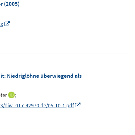
or
(2005)
I
.x
n
n
e
u
e
m
it
:
Niedriglöhne überwiegend als
F
e
ter
;
I
n
n
I
3/diw_01.c.42970.de/05-10-1.pdf
s
n
n
t
e
n
e
u
e
r