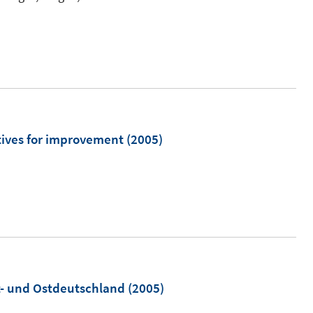
f
n
e
n
ives for improvement
(2005)
t- und Ostdeutschland
(2005)