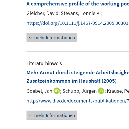
m
A comprehensive profile of the working po
F
Gleicher, David;
Stevans, Lonnie K.;
e
https://doi.org/10.1111/j.1467-9914.2005.00301
n
s
mehr Informationen
t
e
r
Literaturhinweis
ö
Mehr Armut durch steigende Arbeitslosigke
f
Zusatzeinkommen im Haushalt
(2005)
f
n
Goebel, Jan
;
Schupp, Jürgen
;
Krause, Pe
I
I
e
n
n
http://www.diw.de/documents/publikationen/7
n
n
n
mehr Informationen
e
e
u
u