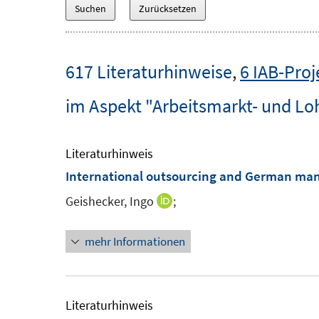
617 Literaturhinweise
,
6 IAB-Proj
im Aspekt "Arbeitsmarkt- und L
Literaturhinweis
International outsourcing and German ma
Geishecker, Ingo
;
I
n
mehr Informationen
n
e
u
e
Literaturhinweis