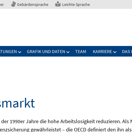
ter
Gebärdensprache
Leichte Sprache
LTUNGEN
GRAFIK UND DATEN
TEAM
KARRIERE
DAS 
smarkt
er 1990er Jahre die hohe Arbeitslosigkeit reduzieren. Als Ni
nzsicherung gewährleistet – die OECD definiert den ihn als