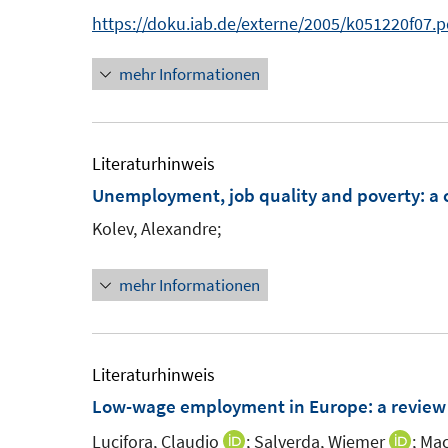
n
https://doku.iab.de/externe/2005/k051220f07.p
n
mehr Informationen
e
u
e
m
Literaturhinweis
F
Unemployment, job quality and poverty
:
a 
e
Kolev, Alexandre;
n
s
mehr Informationen
t
e
r
Literaturhinweis
ö
Low-wage employment in Europe
:
a review
f
f
Lucifora, Claudio
;
Salverda, Wiemer
;
Mac
I
I