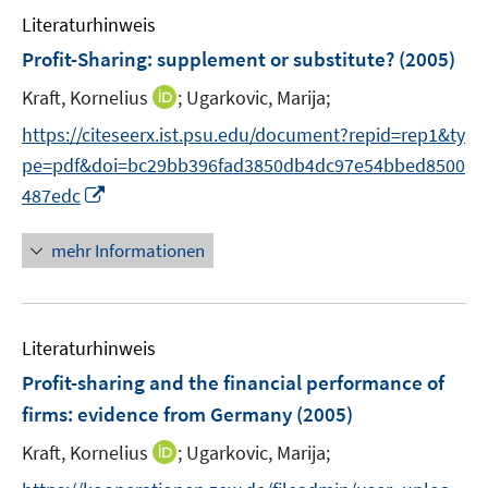
F
Literaturhinweis
m
e
F
Profit-Sharing
:
supplement or substitute?
(2005)
n
e
s
I
Kraft, Kornelius
;
Ugarkovic, Marija;
n
t
n
s
https://citeseerx.ist.psu.edu/document?repid=rep1&ty
e
n
t
pe=pdf&doi=bc29bb396fad3850db4dc97e54bbed8500
r
e
e
I
487edc
ö
u
r
n
f
e
ö
n
mehr Informationen
f
m
f
e
n
F
f
u
e
e
n
e
n
n
e
Literaturhinweis
m
s
n
F
Profit-sharing and the financial performance of
t
e
e
firms
:
evidence from Germany
(2005)
n
r
I
Kraft, Kornelius
;
Ugarkovic, Marija;
s
ö
n
t