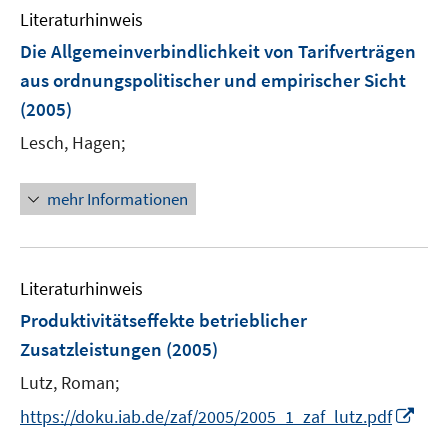
e
e
Literaturhinweis
m
n
n
F
Die Allgemeinverbindlichkeit von Tarifverträgen
s
e
aus ordnungspolitischer und empirischer Sicht
t
n
e
(2005)
s
r
t
Lesch, Hagen;
ö
e
f
r
mehr Informationen
f
ö
n
f
e
f
n
n
Literaturhinweis
e
Produktivitätseffekte betrieblicher
n
Zusatzleistungen
(2005)
Lutz, Roman;
I
https://doku.iab.de/zaf/2005/2005_1_zaf_lutz.pdf
n