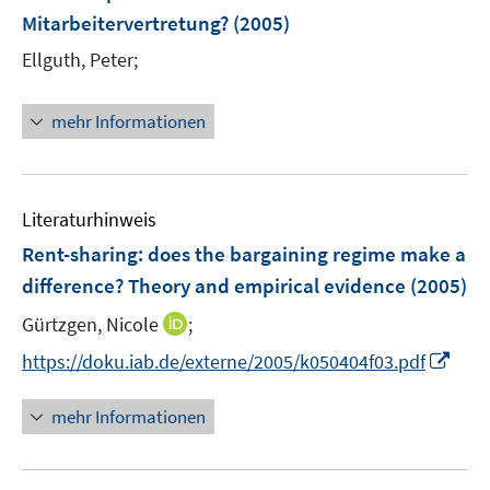
n
Mitarbeitervertretung?
(2005)
s
t
Ellguth, Peter;
e
r
mehr Informationen
ö
f
f
n
Literaturhinweis
e
Rent-sharing
:
does the bargaining regime make a
n
difference? Theory and empirical evidence
(2005)
I
Gürtzgen, Nicole
;
n
I
https://doku.iab.de/externe/2005/k050404f03.pdf
n
n
e
n
mehr Informationen
u
e
e
u
m
e