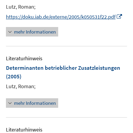
n
Lutz, Roman;
s
t
I
https://doku.iab.de/externe/2005/k050531f22.pdf
e
n
r
n
mehr Informationen
ö
e
f
u
f
e
n
Literaturhinweis
m
e
F
Determinanten betrieblicher Zusatzleistungen
n
e
(2005)
n
Lutz, Roman;
s
t
e
mehr Informationen
r
ö
f
Literaturhinweis
f