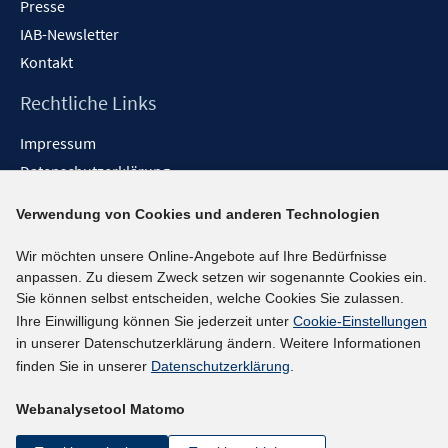
Presse
IAB-Newsletter
Kontakt
Rechtliche Links
Impressum
Datenschutzerklärung
Erklärung zur Barrierefreiheit
Verwendung von Cookies und anderen Technologien
Barrieren melden
Wir möchten unsere Online-Angebote auf Ihre Bedürfnisse
Social-Media-Kanäle
anpassen. Zu diesem Zweck setzen wir sogenannte Cookies ein.
Sie können selbst entscheiden, welche Cookies Sie zulassen.
BlueSky
Ihre Einwilligung können Sie jederzeit unter
Cookie-Einstellungen
YouTube
in unserer Datenschutzerklärung ändern. Weitere Informationen
LinkedIn
finden Sie in unserer
Datenschutzerklärung
.
XING
Webanalysetool Matomo
kununu