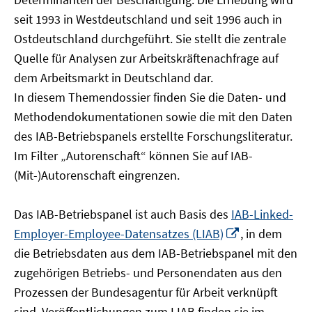
öffnen
seit 1993 in Westdeutschland und seit 1996 auch in
Ostdeutschland durchgeführt. Sie stellt die zentrale
Quelle für Analysen zur Arbeitskräftenachfrage auf
dem Arbeitsmarkt in Deutschland dar.
In diesem Themendossier finden Sie die Daten- und
Methodendokumentationen sowie die mit den Daten
des IAB-Betriebspanels erstellte Forschungsliteratur.
Im Filter „Autorenschaft“ können Sie auf IAB-
(Mit-)Autorenschaft eingrenzen.
Das IAB-Betriebspanel ist auch Basis des
IAB-Linked-
In
Employer-Employee-Datensatzes (LIAB)
, in dem
neuem
die Betriebsdaten aus dem IAB-Betriebspanel mit den
Fenster
zugehörigen Betriebs- und Personendaten aus den
öffnen
Prozessen der Bundesagentur für Arbeit verknüpft
sind. Veröffentlichungen zum LIAB finden sie im