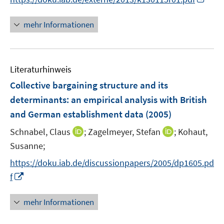
r
n
n
ö
e
n
mehr Informationen
f
u
e
f
e
u
n
m
e
e
F
Literaturhinweis
m
n
e
F
Collective bargaining structure and its
n
e
determinants
:
an empirical analysis with British
s
n
and German establishment data
t
(2005)
s
e
t
I
I
Schnabel, Claus
;
Zagelmeyer, Stefan
;
Kohaut,
r
e
n
n
Susanne;
ö
r
n
n
f
https://doku.iab.de/discussionpapers/2005/dp1605.pd
ö
e
e
f
I
f
f
u
u
n
n
f
e
e
e
n
n
mehr Informationen
m
m
n
e
e
F
F
u