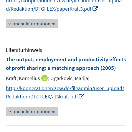
f
https://kooperationen.zew.de/fileadmin/user_uploa
n
e
f
I
d/Redaktion/DFGFLEX/paperKraft3.pdf
e
r
n
n
u
ö
e
n
mehr Informationen
e
f
n
e
m
f
u
F
n
e
e
e
Literaturhinweis
m
n
n
F
The output, employment and productivity effects
s
e
of profit sharing
:
a matching approach
(2005)
t
n
e
I
Kraft, Kornelius
;
Ugarkovic, Marija;
s
r
n
t
http://kooperationen.zew.de/fileadmin/user_upload/
ö
n
e
I
f
Redaktion/DFGFLEX/at3kraft.pdf
e
r
n
f
u
ö
n
n
mehr Informationen
e
f
e
e
m
f
u
n
F
n
e