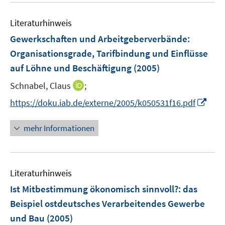
n
e
e
e
n
n
Literaturhinweis
m
s
s
F
Gewerkschaften und Arbeitgeberverbände:
t
t
e
e
e
Organisationsgrade, Tarifbindung und Einflüsse
n
r
r
auf Löhne und Beschäftigung
(2005)
s
ö
ö
t
I
Schnabel, Claus
;
f
f
e
n
f
f
I
https://doku.iab.de/externe/2005/k050531f16.pdf
r
n
n
n
n
ö
e
e
e
n
mehr Informationen
f
u
n
n
e
f
e
u
n
m
e
e
F
Literaturhinweis
m
n
e
F
Ist Mitbestimmung ökonomisch sinnvoll?
:
das
n
e
Beispiel ostdeutsches Verarbeitendes Gewerbe
s
n
und Bau
(2005)
t
s