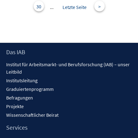
30
>
...
Letzte Seite
Footer
Das IAB
Inhalt
Institut für Arbeitsmarkt- und Berufsforschung (IAB) – unser
Leitbild
Institutsleitung
Graduiertenprogramm
Befragungen
Projekte
Wissenschaftlicher Beirat
Services