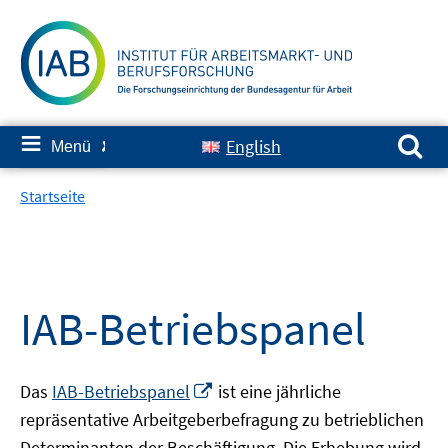
Springe
zum
Inhalt
Suchen nach:
≡
English
Menü
✘
Startseite
IAB-Betriebspanel
In
Das
IAB-Betriebspanel
ist eine jährliche
neuem
repräsentative Arbeitgeberbefragung zu betrieblichen
Fenster
Determinanten der Beschäftigung. Die Erhebung wird