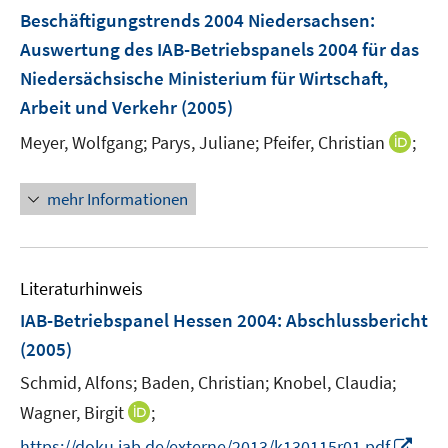
n
Beschäftigungstrends 2004 Niedersachsen
:
e
Auswertung des IAB-Betriebspanels 2004 für das
n
Niedersächsische Ministerium für Wirtschaft,
Arbeit und Verkehr
(2005)
I
Meyer, Wolfgang;
Parys, Juliane;
Pfeifer, Christian
;
n
n
mehr Informationen
e
u
e
m
Literaturhinweis
F
IAB-Betriebspanel Hessen 2004
:
Abschlussbericht
e
(2005)
n
s
Schmid, Alfons;
Baden, Christian;
Knobel, Claudia;
t
I
Wagner, Birgit
;
e
n
I
https://doku.iab.de/externe/2013/k130115r01.pdf