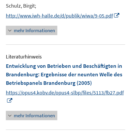
e
t
Schulz, Birgit;
r
e
I
http://www.iwh-halle.de/d/publik/wiwa/9-05.pdf
ö
r
n
f
ö
n
mehr Informationen
f
f
e
n
f
u
e
n
e
n
e
Literaturhinweis
m
n
F
Entwicklung von Betrieben und Beschäftigten in
e
Brandenburg
:
Ergebnisse der neunten Welle des
n
Betriebspanels Brandenburg
(2005)
s
t
https://opus4.kobv.de/opus4-slbp/files/5113/fb27.pdf
e
I
r
n
ö
n
mehr Informationen
f
e
f
u