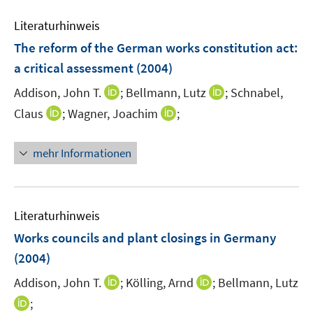
n
e
e
Literaturhinweis
m
n
F
The reform of the German works constitution act
:
e
a critical assessment
(2004)
n
I
I
Addison, John T.
;
Bellmann, Lutz
;
Schnabel,
s
n
n
t
I
I
Claus
;
Wagner, Joachim
;
n
n
e
n
n
e
e
r
n
n
mehr Informationen
u
u
ö
e
e
e
e
f
u
u
m
m
f
e
e
F
F
n
m
m
Literaturhinweis
e
e
e
F
F
Works councils and plant closings in Germany
n
n
n
e
e
(2004)
s
s
n
n
t
t
s
s
I
I
Addison, John T.
;
Kölling, Arnd
;
Bellmann, Lutz
e
e
t
t
n
n
I
;
r
r