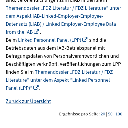
Themendossier „FDZ Literatur / FDZ Literature“ unter
dem Aspekt IAB-Linked-Employer-Employee-
Datensatz (LIAB) / Linked Employer-Employee Data
In
from the IAB
.
neuem
In
Beim
Linked Personnel Panel (LPP)
sind die
Fenster
neuem
Betriebsdaten aus dem IAB-Betriebspanel mit
öffnen
Fenster
Befragungsdaten von Personalverantwortlichen und
öffnen
Beschäftigten verknüpft. Veröffentlichungen zum LPP
finden Sie im
Themendossier „FDZ Literatur / FDZ
Literature“ unter dem Aspekt “Linked Personnel
In
Panel (LPP)“
.
neuem
Fenster
Zurück zur Übersicht
öffnen
Ergebnisse pro Seite:
20
|
50
|
100