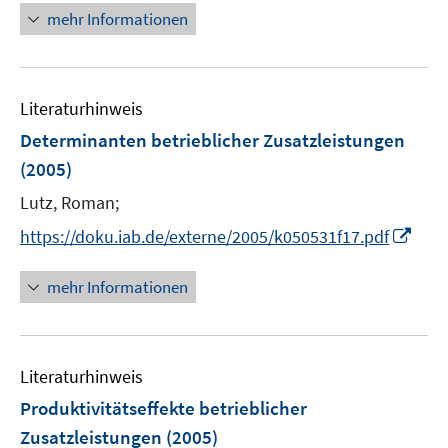
n
mehr Informationen
e
u
e
Literaturhinweis
m
F
Determinanten betrieblicher Zusatzleistungen
e
(2005)
n
Lutz, Roman;
s
t
I
https://doku.iab.de/externe/2005/k050531f17.pdf
e
n
r
n
mehr Informationen
ö
e
f
u
f
e
n
Literaturhinweis
m
e
F
Produktivitätseffekte betrieblicher
n
e
Zusatzleistungen
(2005)