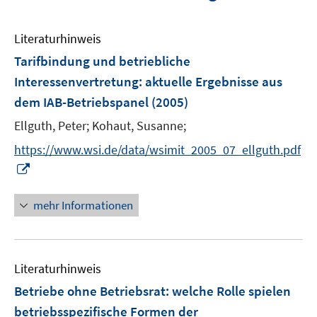
Literaturhinweis
Tarifbindung und betriebliche
Interessenvertretung
:
aktuelle Ergebnisse aus
dem IAB-Betriebspanel
(2005)
Ellguth, Peter;
Kohaut, Susanne;
https://www.wsi.de/data/wsimit_2005_07_ellguth.pdf
I
n
n
mehr Informationen
e
u
e
Literaturhinweis
m
F
Betriebe ohne Betriebsrat
:
welche Rolle spielen
e
betriebsspezifische Formen der