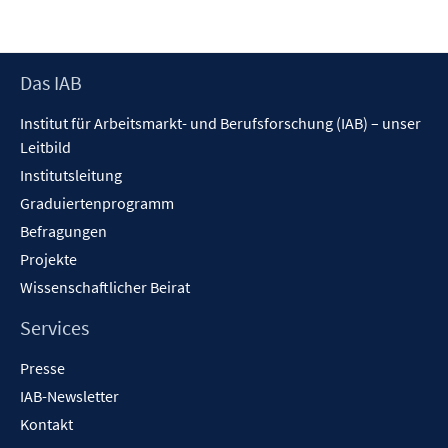
Footer
Das IAB
Inhalt
Institut für Arbeitsmarkt- und Berufsforschung (IAB) – unser
Leitbild
Institutsleitung
Graduiertenprogramm
Befragungen
Projekte
Wissenschaftlicher Beirat
Services
Presse
IAB-Newsletter
Kontakt