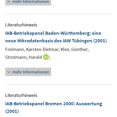
mehr Informationen
f
e
f
u
n
e
e
Literaturhinweis
m
n
F
IAB-Betriebspanel Baden-Württemberg
:
eine
e
neue Mikrodatenbasis des IAW Tübingen
(2001)
n
Freimann, Karsten-Dietmar;
Klee, Günther;
s
t
I
Strotmann, Harald
;
e
n
r
n
mehr Informationen
ö
e
f
u
f
e
n
m
Literaturhinweis
e
F
IAB-Betriebspanel Bremen 2000
:
Auswertung
n
e
(2001)
n