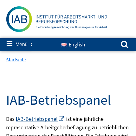
Springe
zum
Inhalt
Suchen nach:
≡
English
Menü
✘
Startseite
IAB-Betriebspanel
In
Das
IAB-Betriebspanel
ist eine jährliche
neuem
repräsentative Arbeitgeberbefragung zu betrieblichen
Fenster
Determinanten der Beschäftigung. Die Erhebung wird