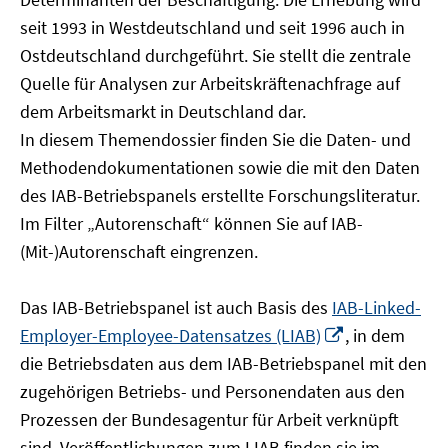
öffnen
seit 1993 in Westdeutschland und seit 1996 auch in
Ostdeutschland durchgeführt. Sie stellt die zentrale
Quelle für Analysen zur Arbeitskräftenachfrage auf
dem Arbeitsmarkt in Deutschland dar.
In diesem Themendossier finden Sie die Daten- und
Methodendokumentationen sowie die mit den Daten
des IAB-Betriebspanels erstellte Forschungsliteratur.
Im Filter „Autorenschaft“ können Sie auf IAB-
(Mit-)Autorenschaft eingrenzen.
Das IAB-Betriebspanel ist auch Basis des
IAB-Linked-
In
Employer-Employee-Datensatzes (LIAB)
, in dem
neuem
die Betriebsdaten aus dem IAB-Betriebspanel mit den
Fenster
zugehörigen Betriebs- und Personendaten aus den
öffnen
Prozessen der Bundesagentur für Arbeit verknüpft
sind. Veröffentlichungen zum LIAB finden sie im