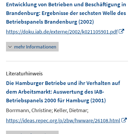
Entwicklung von Betrieben und Beschäftigung in
Brandenburg
:
Ergebnisse der sechsten Welle des
Betriebspanels Brandenburg
(2002)
I
https://doku.iab.de/externe/2002/k021105901.pdf
n
n
mehr Informationen
e
u
e
Literaturhinweis
m
F
Die Hamburger Betriebe und ihr Verhalten auf
e
dem Arbeitsmarkt
:
Auswertung des IAB-
n
Betriebspanels 2000 für Hamburg
(2001)
s
t
Borrmann, Christine;
Keller, Dietmar;
e
I
https://ideas.repec.org/p/zbw/hwware/26108.html
r
n
ö
n