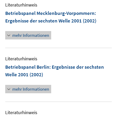
n
Literaturhinweis
m
s
F
Betriebspanel Mecklenburg-Vorpommern
:
t
e
e
Ergebnisse der sechsten Welle 2001
(2002)
n
r
s
ö
mehr Informationen
t
f
e
f
r
n
ö
e
Literaturhinweis
f
n
Betriebspanel Berlin
:
Ergebnisse der sechsten
f
n
Welle 2001
(2002)
e
n
mehr Informationen
Literaturhinweis