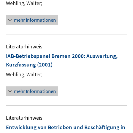
s
Wehling, Walter;
t
e
mehr Informationen
r
ö
f
f
Literaturhinweis
n
IAB-Betriebspanel Bremen 2000
:
Auswertung,
e
Kurzfassung
(2001)
n
Wehling, Walter;
mehr Informationen
Literaturhinweis
Entwicklung von Betrieben und Beschäftigung in