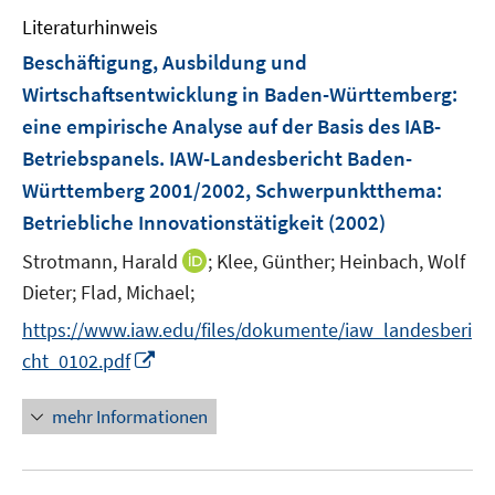
Literaturhinweis
Beschäftigung, Ausbildung und
Wirtschaftsentwicklung in Baden-Württemberg
:
eine empirische Analyse auf der Basis des IAB-
Betriebspanels. IAW-Landesbericht Baden-
Württemberg 2001/2002, Schwerpunktthema:
Betriebliche Innovationstätigkeit
(2002)
I
Strotmann, Harald
;
Klee, Günther;
Heinbach, Wolf
n
Dieter;
Flad, Michael;
n
https://www.iaw.edu/files/dokumente/iaw_landesberi
e
I
cht_0102.pdf
u
n
e
n
mehr Informationen
m
e
F
u
e
e