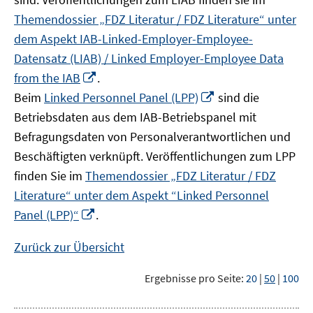
Themendossier „FDZ Literatur / FDZ Literature“ unter
dem Aspekt IAB-Linked-Employer-Employee-
Datensatz (LIAB) / Linked Employer-Employee Data
In
from the IAB
.
neuem
In
Beim
Linked Personnel Panel (LPP)
sind die
Fenster
neuem
Betriebsdaten aus dem IAB-Betriebspanel mit
öffnen
Fenster
Befragungsdaten von Personalverantwortlichen und
öffnen
Beschäftigten verknüpft. Veröffentlichungen zum LPP
finden Sie im
Themendossier „FDZ Literatur / FDZ
Literature“ unter dem Aspekt “Linked Personnel
In
Panel (LPP)“
.
neuem
Fenster
Zurück zur Übersicht
öffnen
Ergebnisse pro Seite:
20
|
50
|
100