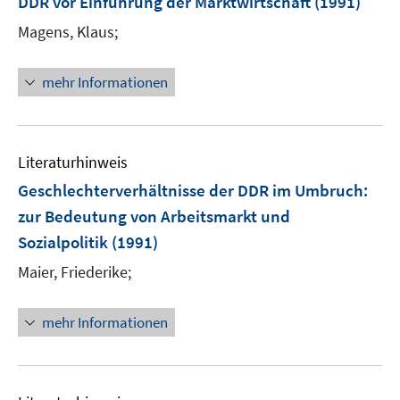
DDR vor Einführung der Marktwirtschaft
(1991)
n
Magens, Klaus;
mehr Informationen
Literaturhinweis
Geschlechterverhältnisse der DDR im Umbruch
:
zur Bedeutung von Arbeitsmarkt und
Sozialpolitik
(1991)
Maier, Friederike;
mehr Informationen