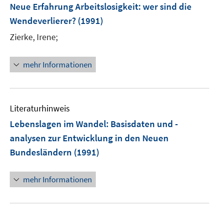
n
Neue Erfahrung Arbeitslosigkeit
:
wer sind die
e
Wendeverlierer?
(1991)
n
Zierke, Irene;
mehr Informationen
Literaturhinweis
Lebenslagen im Wandel: Basisdaten und -
analysen zur Entwicklung in den Neuen
Bundesländern
(1991)
mehr Informationen