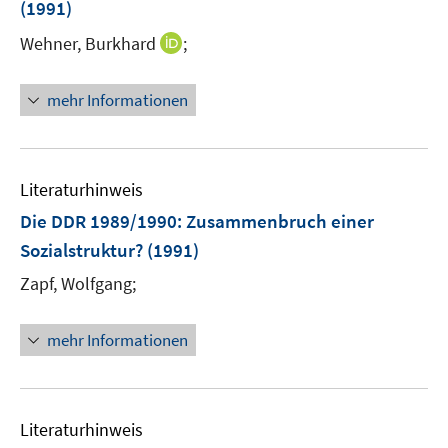
(1991)
I
Wehner, Burkhard
;
n
n
mehr Informationen
e
u
e
m
Literaturhinweis
F
Die DDR 1989/1990
:
Zusammenbruch einer
e
Sozialstruktur?
(1991)
n
s
Zapf, Wolfgang;
t
e
mehr Informationen
r
ö
f
f
Literaturhinweis