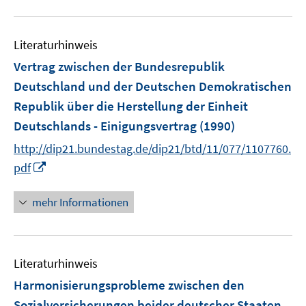
u
e
m
Literaturhinweis
F
Vertrag zwischen der Bundesrepublik
e
Deutschland und der Deutschen Demokratischen
n
Republik über die Herstellung der Einheit
s
t
Deutschlands - Einigungsvertrag
(1990)
e
http://dip21.bundestag.de/dip21/btd/11/077/1107760.
r
I
pdf
ö
n
f
n
mehr Informationen
f
e
n
u
e
e
n
Literaturhinweis
m
F
Harmonisierungsprobleme zwischen den
e
Sozialversicherungen beider deutscher Staaten