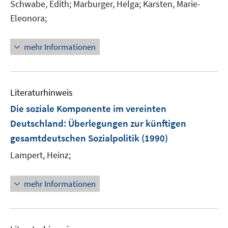
t
Schwabe, Edith;
Marburger, Helga;
Karsten, Marie-
e
Eleonora;
r
ö
mehr Informationen
f
f
n
e
Literaturhinweis
n
Die soziale Komponente im vereinten
Deutschland
:
Überlegungen zur künftigen
gesamtdeutschen Sozialpolitik
(1990)
Lampert, Heinz;
mehr Informationen