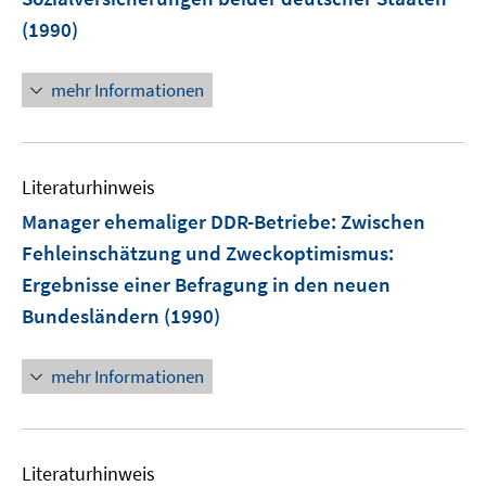
n
(1990)
s
t
e
mehr Informationen
r
ö
f
Literaturhinweis
f
n
Manager ehemaliger DDR-Betriebe: Zwischen
e
Fehleinschätzung und Zweckoptimismus
:
n
Ergebnisse einer Befragung in den neuen
Bundesländern
(1990)
mehr Informationen
Literaturhinweis