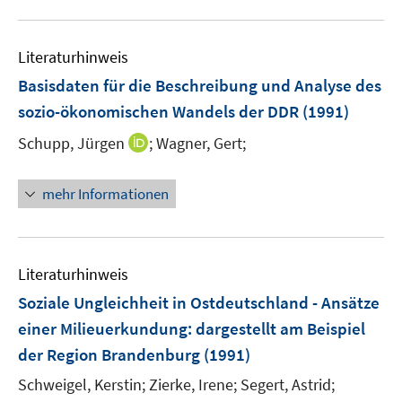
Literaturhinweis
Basisdaten für die Beschreibung und Analyse des
sozio-ökonomischen Wandels der DDR
(1991)
I
Schupp, Jürgen
;
Wagner, Gert;
n
n
mehr Informationen
e
u
e
m
Literaturhinweis
F
Soziale Ungleichheit in Ostdeutschland - Ansätze
e
einer Milieuerkundung
:
dargestellt am Beispiel
n
der Region Brandenburg
(1991)
s
t
Schweigel, Kerstin;
Zierke, Irene;
Segert, Astrid;
e