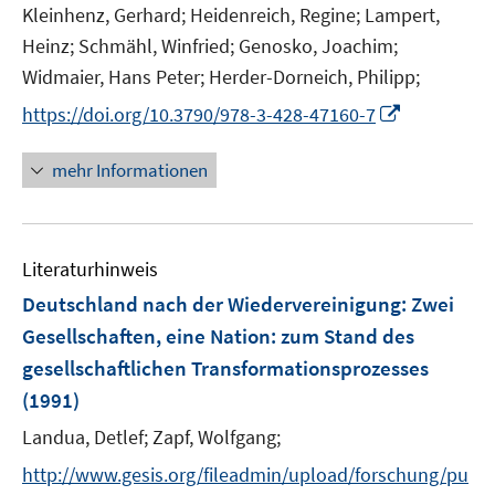
Kleinhenz, Gerhard;
Heidenreich, Regine;
Lampert,
Heinz;
Schmähl, Winfried;
Genosko, Joachim;
Widmaier, Hans Peter;
Herder-Dorneich, Philipp;
I
https://doi.org/10.3790/978-3-428-47160-7
n
n
mehr Informationen
e
u
e
Literaturhinweis
m
F
Deutschland nach der Wiedervereinigung: Zwei
e
Gesellschaften, eine Nation
:
zum Stand des
n
gesellschaftlichen Transformationsprozesses
s
(1991)
t
e
Landua, Detlef;
Zapf, Wolfgang;
r
http://www.gesis.org/fileadmin/upload/forschung/pu
ö