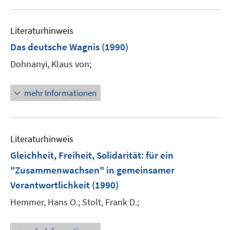
u
e
m
Literaturhinweis
F
Das deutsche Wagnis
(1990)
e
Dohnanyi, Klaus von;
n
s
t
mehr Informationen
e
r
ö
Literaturhinweis
f
f
Gleichheit, Freiheit, Solidarität
:
für ein
n
"Zusammenwachsen" in gemeinsamer
e
Verantwortlichkeit
(1990)
n
Hemmer, Hans O.;
Stolt, Frank D.;