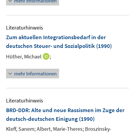
mehr Informationen
Literaturhinweis
Zum aktuellen Integrationsbedarf in der
deutschen Steuer- und Sozialpolitik
(1990)
I
Hüther, Michael
;
n
n
mehr Informationen
e
u
e
m
Literaturhinweis
F
BRD-DDR: Alte und neue Rassismen im Zuge der
e
deutsch-deutschen Einigung
(1990)
n
s
Kleff, Sanem;
Albert, Marie-Theres;
Broszinsky-