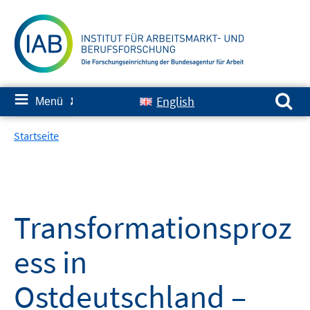
Springe
zum
Inhalt
Suchen nach:
≡
English
Menü
✘
Startseite
Transformationsproz
ess in
Ostdeutschland –