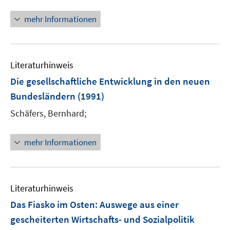
r
mehr Informationen
ö
f
f
n
Literaturhinweis
e
Die gesellschaftliche Entwicklung in den neuen
n
Bundesländern
(1991)
Schäfers, Bernhard;
mehr Informationen
Literaturhinweis
Das Fiasko im Osten: Auswege aus einer
gescheiterten Wirtschafts- und Sozialpolitik