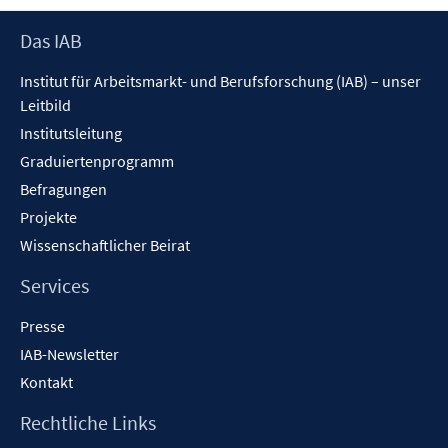
Footer
Das IAB
Inhalt
Institut für Arbeitsmarkt- und Berufsforschung (IAB) – unser
Leitbild
Institutsleitung
Graduiertenprogramm
Befragungen
Projekte
Wissenschaftlicher Beirat
Services
Presse
IAB-Newsletter
Kontakt
Rechtliche Links