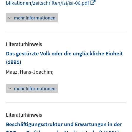
I
blikationen/zeitschriften/isi/isi-06.pdf
f
n
f
n
mehr Informationen
n
e
e
u
n
e
Literaturhinweis
m
F
Das gestürzte Volk oder die unglückliche Einheit
e
(1991)
n
Maaz, Hans-Joachim;
s
t
e
mehr Informationen
r
ö
f
Literaturhinweis
f
n
Beschäftigungsstruktur und Erwartungen in der
e