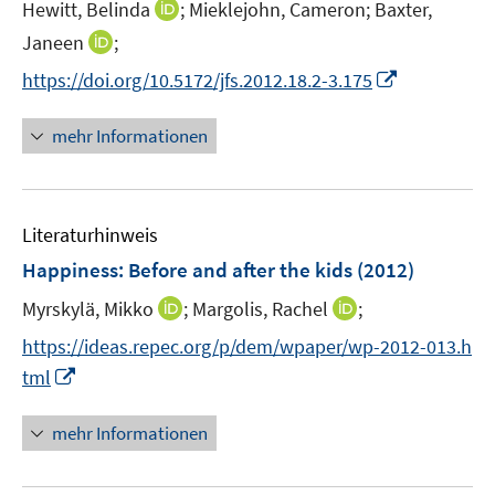
I
Hewitt, Belinda
;
Mieklejohn, Cameron;
Baxter,
s
ö
n
t
I
Janeen
;
f
n
e
n
f
I
https://doi.org/10.5172/jfs.2012.18.2-3.175
e
r
n
n
n
u
ö
e
e
n
mehr Informationen
e
f
u
n
e
m
f
e
u
F
n
m
e
e
e
F
Literaturhinweis
m
n
n
e
F
Happiness: Before and after the kids
(2012)
s
n
e
t
s
I
I
Myrskylä, Mikko
;
Margolis, Rachel
;
n
e
t
n
n
s
https://ideas.repec.org/p/dem/wpaper/wp-2012-013.h
r
e
n
n
t
I
tml
ö
r
e
e
e
n
f
ö
u
u
r
n
f
mehr Informationen
f
e
e
ö
e
n
f
m
m
f
u
e
n
F
F