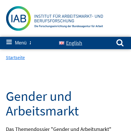
Springe
zum
Inhalt
Suchen nach:
≡
English
Menü
✘
Startseite
Gender und
Arbeitsmarkt
Das Themendossier "Gender und Arbeitsmarkt"