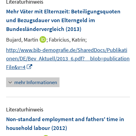
n
Literaturhinweis
m
e
F
Mehr Väter mit Elternzeit
:
Beteiligungsquoten
n
e
und Bezugsdauer von Elterngeld im
n
Bundesländervergleich
(2013)
s
t
I
Bujard, Martin
;
Fabricius, Katrin;
e
n
http://www.bib-demografie.de/SharedDocs/Publikati
r
n
onen/DE/Bev_Aktuell/2013_6.pdf?__blob=publication
ö
e
I
File&v=4
f
u
n
f
e
n
n
mehr Informationen
m
e
e
F
u
n
e
e
n
Literaturhinweis
m
s
F
Non-standard employment and fathers' time in
t
e
e
household labour
(2012)
n
r