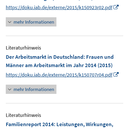
I
t
https://doku.iab.de/externe/2015/k150923r02.pdf
n
e
n
r
mehr Informationen
e
ö
u
f
e
f
Literaturhinweis
m
n
F
e
Der Arbeitsmarkt in Deutschland: Frauen und
e
n
Männer am Arbeitsmarkt im Jahr 2014
(2015)
n
I
https://doku.iab.de/externe/2015/k150707r04.pdf
s
n
t
n
mehr Informationen
e
e
r
u
ö
e
f
Literaturhinweis
m
f
F
Familienreport 2014
:
Leistungen, Wirkungen,
n