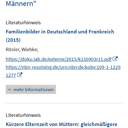
Männern"
Literaturhinweis
Familienbilder in Deutschland und Frankreich
(2015)
Rösler, Wiebke;
I
https://doku.iab.de/externe/2015/k150903r11.pdf
n
https://nbn-resolving.de/urn:nbn:de:kobv:109-1-1229
n
I
1277
e
n
u
n
mehr Informationen
e
e
m
u
F
e
e
Literaturhinweis
m
n
F
Kürzere Elternzeit von Müttern
:
gleichmäßigere
s