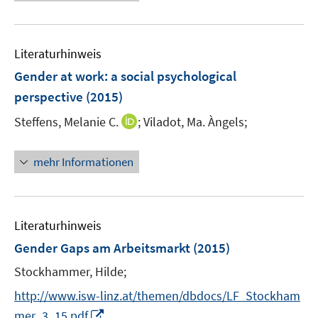
e
n
n
m
m
u
e
e
F
F
e
n
n
e
e
Literaturhinweis
m
n
n
F
Gender at work
:
a social psychological
s
s
e
perspective
(2015)
t
t
n
e
e
I
Steffens, Melanie C.
;
Viladot, Ma. Àngels;
s
r
r
n
t
ö
ö
n
e
mehr Informationen
f
f
e
r
f
f
u
ö
n
n
e
f
e
e
m
f
Literaturhinweis
n
n
F
n
Gender Gaps am Arbeitsmarkt
(2015)
e
e
Stockhammer, Hilde;
n
n
s
http://www.isw-linz.at/themen/dbdocs/LF_Stockham
t
I
mer_3_15.pdf