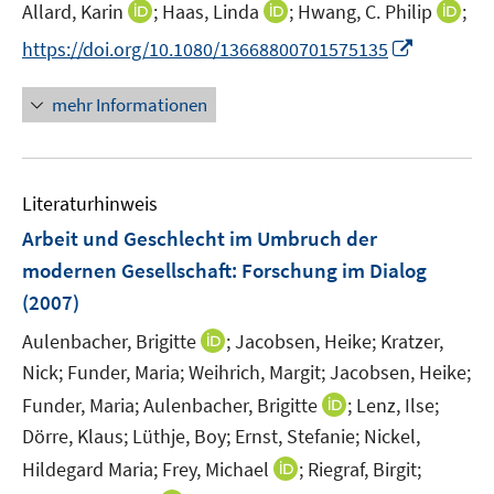
t
I
I
I
Allard, Karin
;
Haas, Linda
;
Hwang, C. Philip
;
r
r
r
e
n
n
n
I
https://doi.org/10.1080/13668800701575135
ö
ö
ö
r
n
n
n
n
f
f
f
ö
e
e
e
n
f
f
f
mehr Informationen
f
u
u
u
e
n
n
n
f
e
e
e
u
e
e
e
n
m
m
m
e
n
n
n
e
F
F
F
Literaturhinweis
m
n
e
e
e
F
Arbeit und Geschlecht im Umbruch der
n
n
n
e
modernen Gesellschaft
:
Forschung im Dialog
s
s
s
n
(2007)
t
t
t
s
e
e
e
t
I
Aulenbacher, Brigitte
;
Jacobsen, Heike;
Kratzer,
r
r
r
e
n
Nick;
Funder, Maria;
Weihrich, Margit;
Jacobsen, Heike;
ö
ö
ö
r
n
I
Funder, Maria;
Aulenbacher, Brigitte
;
Lenz, Ilse;
f
f
f
ö
e
n
f
f
f
Dörre, Klaus;
Lüthje, Boy;
Ernst, Stefanie;
Nickel,
f
u
n
n
n
n
I
Hildegard Maria;
Frey, Michael
;
Riegraf, Birgit;
f
e
e
e
e
e