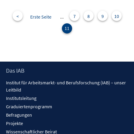
f
m
n
n
F
e
e
<
7
8
9
10
Erste Seite
...
n
n
11
s
t
e
r
ö
f
Footer
Das IAB
f
Inhalt
n
Institut für Arbeitsmarkt- und Berufsforschung (IAB) – unser
e
Leitbild
n
Institutsleitung
Graduiertenprogramm
Befragungen
Projekte
Wissenschaftlicher Beirat