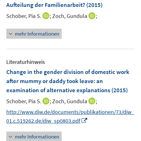
e
Aufteilung der Familienarbeit?
(2015)
t
n
e
I
I
Schober, Pia S.
;
Zoch, Gundula
;
s
r
n
n
t
ö
n
n
e
mehr Informationen
f
e
e
r
f
u
u
ö
n
e
e
f
e
m
m
f
Literaturhinweis
n
F
F
n
Change in the gender division of domestic work
e
e
e
after mummy or daddy took leave
:
an
n
n
n
examination of alternative explanations
(2015)
s
s
t
t
I
I
Schober, Pia S.
;
Zoch, Gundula
;
e
e
n
n
http://www.diw.de/documents/publikationen/73/diw_
r
r
n
n
I
01.c.519262.de/diw_sp0803.pdf
ö
ö
e
e
n
f
f
u
u
n
f
f
mehr Informationen
e
e