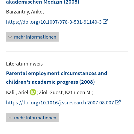
akademischen Medizin
(2008)
t
r
r
e
Barzantny, Anke;
ö
ö
r
I
f
f
https://doi.org/10.1007/978-3-531-91140-3
ö
n
f
f
f
n
n
n
mehr Informationen
f
e
e
e
n
u
n
n
e
e
n
Literaturhinweis
m
F
Parental employment circumstances and
e
children's academic progress
(2008)
n
I
Kalil, Ariel
;
Ziol-Guest, Kathleen M.;
s
n
t
I
https://doi.org/10.1016/j.ssresearch.2007.08.007
n
e
n
e
r
n
mehr Informationen
u
ö
e
e
f
u