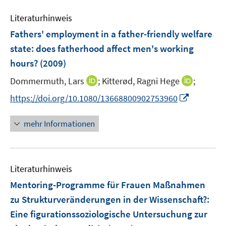
n
m
e
n
n
e
F
Literaturhinweis
m
n
e
F
Fathers' employment in a father-friendly welfare
n
e
state
:
does fatherhood affect men's working
s
n
hours?
(2009)
t
s
e
t
I
I
Dommermuth, Lars
;
Kitterød, Ragni Hege
;
r
e
n
n
I
https://doi.org/10.1080/13668800902753960
ö
r
n
n
n
f
ö
e
e
n
f
mehr Informationen
f
u
u
e
n
f
e
e
u
e
n
m
m
e
n
e
F
F
Literaturhinweis
m
n
e
e
F
Mentoring-Programme für Frauen Maßnahmen
n
n
e
zu Strukturveränderungen in der Wissenschaft?
:
s
s
n
Eine figurationssoziologische Untersuchung zur
t
t
s
e
e