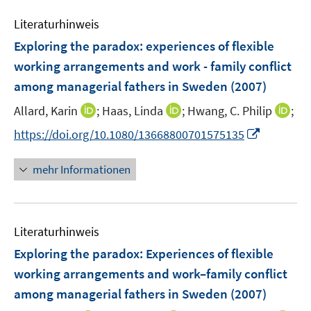
m
f
e
F
n
Literaturhinweis
m
e
e
F
Exploring the paradox
:
experiences of flexible
n
n
e
working arrangements and work - family conflict
s
n
among managerial fathers in Sweden
t
(2007)
s
e
t
I
I
I
Allard, Karin
;
Haas, Linda
;
Hwang, C. Philip
;
r
e
n
n
n
I
https://doi.org/10.1080/13668800701575135
ö
r
n
n
n
n
f
ö
e
e
e
n
f
mehr Informationen
f
u
u
u
e
n
f
e
e
e
u
e
n
m
m
m
e
n
e
F
F
F
Literaturhinweis
m
n
e
e
e
F
Exploring the paradox: Experiences of flexible
n
n
n
e
working arrangements and work–family conflict
s
s
s
n
among managerial fathers in Sweden
t
t
(2007)
t
s
e
e
e