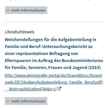
r
n
ö
n
mehr Informationen
f
e
f
u
n
e
e
Literaturhinweis
m
n
F
Weichenstellungen für die Aufgabenteilung in
e
Familie und Beruf
:
Untersuchungsbericht zu
n
einer repräsentativen Befragung von
s
Elternpaaren im Auftrag des Bundesministeriums
t
e
für Familie, Senioren, Frauen und Jugend
(2015)
r
http://www.demografie-portal.de/SharedDocs/Downl
ö
oads/DE/Studien/Aufgabenteilung_Familie_Beruf.pdf?
f
I
__blob=publicationFile&v=1
f
n
n
n
mehr Informationen
e
e
n