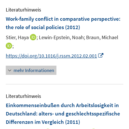
f
e
n
e
e
e
n
Literaturhinweis
m
n
n
n
e
F
Work-family conflict in comparative perspective
:
s
s
n
e
the role of social policies
(2012)
t
t
n
e
e
I
Stier, Haya
;
Lewin-Epstein, Noah;
Braun, Michael
s
r
r
n
t
I
;
ö
ö
n
e
n
f
f
I
https://doi.org/10.1016/j.rssm.2012.02.001
e
r
n
f
f
n
u
ö
e
n
n
n
mehr Informationen
e
f
u
e
e
e
m
f
e
n
n
u
F
n
m
e
e
e
F
Literaturhinweis
m
n
n
e
F
Einkommenseinbußen durch Arbeitslosigkeit in
s
n
e
t
Deutschland
:
alters- und geschlechtsspezifische
s
n
e
Differenzen im Vergleich
t
(2011)
s
r
e