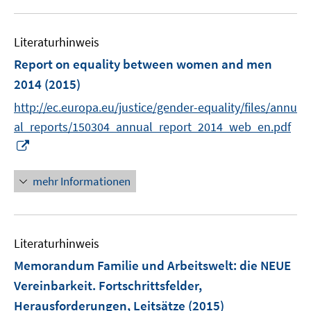
u
e
Literaturhinweis
m
F
Report on equality between women and men
e
2014
(2015)
n
http://ec.europa.eu/justice/gender-equality/files/annu
s
t
al_reports/150304_annual_report_2014_web_en.pdf
e
I
r
n
ö
n
mehr Informationen
f
e
f
u
n
e
e
Literaturhinweis
m
n
F
Memorandum Familie und Arbeitswelt
:
die NEUE
e
Vereinbarkeit. Fortschrittsfelder,
n
Herausforderungen, Leitsätze
(2015)
s