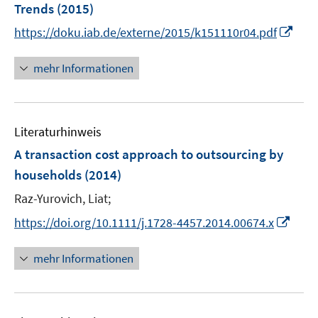
e
e
Trends
(2015)
n
n
I
https://doku.iab.de/externe/2015/k151110r04.pdf
s
n
t
n
mehr Informationen
e
e
r
u
ö
e
f
Literaturhinweis
m
f
F
A transaction cost approach to outsourcing by
n
e
e
households
(2014)
n
n
Raz-Yurovich, Liat;
s
t
I
https://doi.org/10.1111/j.1728-4457.2014.00674.x
e
n
r
n
mehr Informationen
ö
e
f
u
f
e