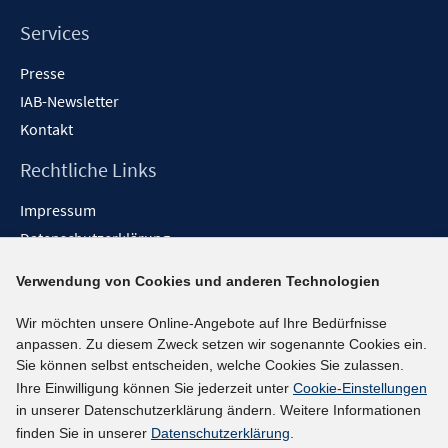
Services
Presse
IAB-Newsletter
Kontakt
Rechtliche Links
Impressum
Datenschutzerklärung
Erklärung zur Barrierefreiheit
Verwendung von Cookies und anderen Technologien
Barrieren melden
Wir möchten unsere Online-Angebote auf Ihre Bedürfnisse
Social-Media-Kanäle
anpassen. Zu diesem Zweck setzen wir sogenannte Cookies ein.
Sie können selbst entscheiden, welche Cookies Sie zulassen.
BlueSky
Ihre Einwilligung können Sie jederzeit unter
Cookie-Einstellungen
YouTube
in unserer Datenschutzerklärung ändern. Weitere Informationen
LinkedIn
finden Sie in unserer
Datenschutzerklärung
.