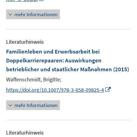
e
n
r
n
mehr Informationen
ö
e
f
u
f
e
n
Literaturhinweis
m
e
F
Familienleben und Erwerbsarbeit bei
n
e
Doppelkarrierepaaren
:
Auswirkungen
n
betrieblicher und staatlicher Maßnahmen
(2015)
s
t
Waffenschmidt, Brigitte;
e
I
https://doi.org/10.1007/978-3-658-09825-4
r
n
ö
n
mehr Informationen
f
e
f
u
n
e
e
Literaturhinweis
m