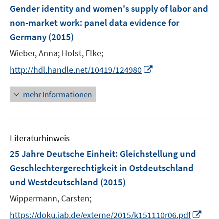
n
F
Gender identity and women's supply of labor and
e
non-market work
:
panel data evidence for
n
Germany
(2015)
s
t
Wieber, Anna;
Holst, Elke;
e
I
http://hdl.handle.net/10419/124980
r
n
ö
n
mehr Informationen
f
e
f
u
n
e
e
Literaturhinweis
m
n
F
25 Jahre Deutsche Einheit
:
Gleichstellung und
e
Geschlechtergerechtigkeit in Ostdeutschland
n
und Westdeutschland
(2015)
s
t
Wippermann, Carsten;
e
I
https://doku.iab.de/externe/2015/k151110r06.pdf