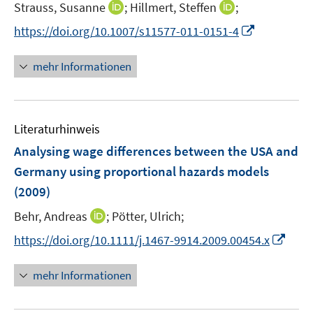
t
I
I
Strauss, Susanne
;
Hillmert, Steffen
;
ö
r
e
n
n
f
I
https://doi.org/10.1007/s11577-011-0151-4
ö
r
n
n
f
n
f
ö
e
e
n
n
f
mehr Informationen
f
u
u
e
e
n
f
e
e
n
u
e
n
m
m
e
n
e
F
F
Literaturhinweis
m
n
e
e
F
Analysing wage differences between the USA and
n
n
e
Germany using proportional hazards models
s
s
n
(2009)
t
t
s
e
e
t
I
Behr, Andreas
;
Pötter, Ulrich;
r
r
e
n
I
https://doi.org/10.1111/j.1467-9914.2009.00454.x
ö
ö
r
n
n
f
f
ö
e
n
f
f
mehr Informationen
f
u
e
n
n
f
e
u
e
e