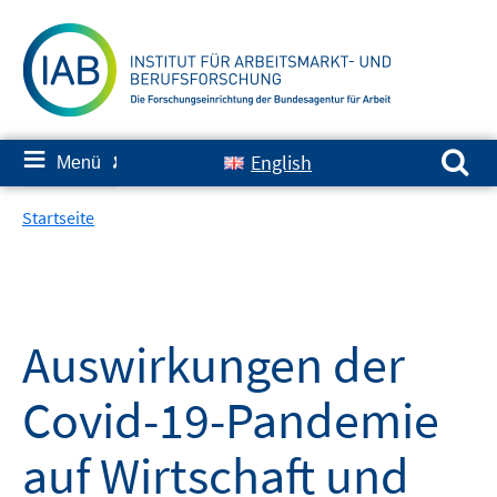
Springe
zum
Inhalt
Suchen nach:
≡
English
Menü
✘
Startseite
Auswirkungen der
Covid-19-Pandemie
auf Wirtschaft und