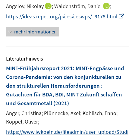
r
I
I
Angelov, Nikolay
;
Waldenström, Daniel
;
s
ö
n
n
t
I
f
https://ideas.repec.org/p/ces/ceswps/_9178.html
n
n
e
n
f
e
e
r
n
n
mehr Informationen
u
u
ö
e
e
e
e
f
u
n
m
m
f
e
F
F
n
Literaturhinweis
m
e
e
e
F
MINT-Frühjahrsreport 2021: MINT-Engpässe und
n
n
n
e
Corona-Pandemie
:
von den konjunkturellen zu
s
s
n
den strukturellen Herausforderungen :
t
t
s
e
e
Gutachten für BDA, BDI, MINT Zukunft schaffen
t
r
r
e
und Gesamtmetall
(2021)
ö
ö
r
Anger, Christina;
Plünnecke, Axel;
Kohlisch, Enno;
f
f
ö
Koppel, Oliver;
f
f
f
n
n
f
https://www.iwkoeln.de/fileadmin/user_upload/Studi