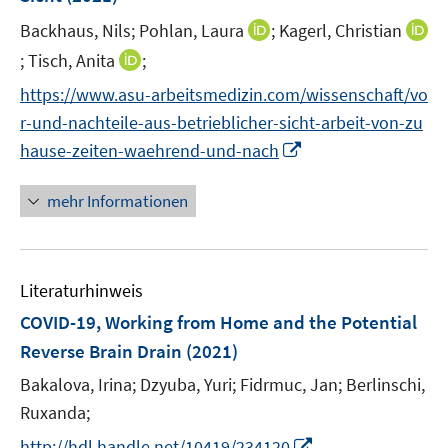
s
r
e
t
I
Backhaus, Nils;
Pohlan, Laura
;
Kagerl, Christian
ö
r
e
n
I
I
;
Tisch, Anita
;
f
ö
r
n
n
n
f
f
https://www.asu-arbeitsmedizin.com/wissenschaft/vo
ö
e
n
n
n
f
r-und-nachteile-aus-betrieblicher-sicht-arbeit-von-zu
f
u
e
e
e
n
f
I
e
hause-zeiten-waehrend-und-nach
u
u
n
e
n
n
m
e
e
n
e
n
F
mehr Informationen
m
m
n
e
e
F
F
u
n
e
e
e
s
n
n
Literaturhinweis
m
t
s
s
F
e
COVID-19, Working from Home and the Potential
t
t
e
r
e
e
Reverse Brain Drain
(2021)
n
ö
r
r
Bakalova, Irina;
Dzyuba, Yuri;
Fidrmuc, Jan;
Berlinschi,
s
f
ö
ö
t
Ruxanda;
f
f
f
e
n
f
f
I
http://hdl.handle.net/10419/234120