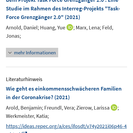
s
Studie im Rahmen des Interreg-Projekts "Task-
t
e
Force Grenzgänger 2.0"
(2021)
r
I
Arnold, Daniel;
Huang, Yue
;
Marx, Lena;
Feld,
ö
n
Jonas;
f
n
f
e
n
mehr Informationen
u
e
e
n
m
F
Literaturhinweis
e
Wie geht es einkommensschwächeren Familien
n
in der Coronakrise?
(2021)
s
t
I
Arold, Benjamin;
Freundl, Vera;
Zierow, Larissa
;
e
n
Werkmeister, Katia;
r
n
https://ideas.repec.org/a/ces/ifosdt/v74y2021i06p46-4
ö
e