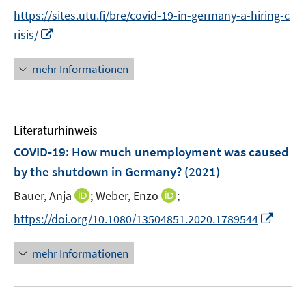
e
e
n
s
https://sites.utu.fi/bre/covid-19-in-germany-a-hiring-c
r
r
n
t
I
risis/
ö
ö
e
e
n
f
f
u
r
n
mehr Informationen
f
f
e
ö
e
n
n
m
f
u
e
e
F
f
e
n
n
e
n
Literaturhinweis
m
n
e
F
COVID-19: How much unemployment was caused
s
n
e
by the shutdown in Germany?
(2021)
t
n
e
I
I
Bauer, Anja
;
Weber, Enzo
;
s
r
n
n
t
I
https://doi.org/10.1080/13504851.2020.1789544
ö
n
n
e
n
f
e
e
r
n
mehr Informationen
f
u
u
ö
e
n
e
e
f
u
e
m
m
f
e
n