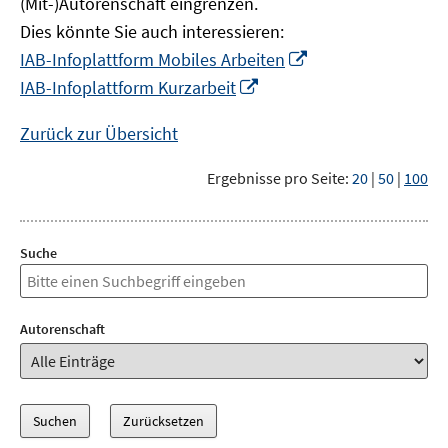
(Mit-)Autorenschaft eingrenzen.
Dies könnte Sie auch interessieren:
In
IAB-Infoplattform Mobiles Arbeiten
neuem
In
IAB-Infoplattform Kurzarbeit
Fenster
neuem
öffnen
Fenster
Zurück zur Übersicht
öffnen
Ergebnisse pro Seite:
20
|
50
|
100
Suche
Autorenschaft