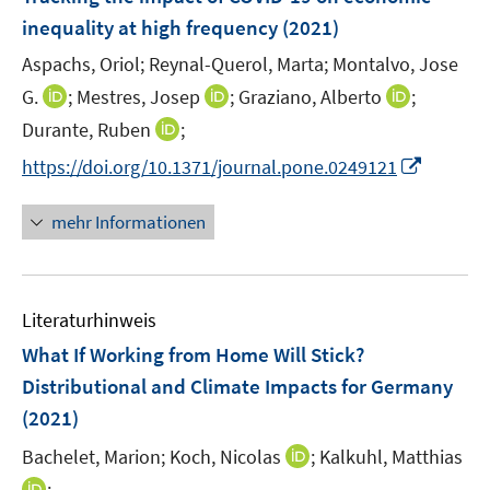
n
e
inequality at high frequency
(2021)
n
Aspachs, Oriol;
Reynal-Querol, Marta;
Montalvo, Jose
s
t
I
I
I
G.
;
Mestres, Josep
;
Graziano, Alberto
;
e
n
n
n
I
Durante, Ruben
;
r
n
n
n
n
I
https://doi.org/10.1371/journal.pone.0249121
ö
e
e
e
n
n
f
u
u
u
e
n
mehr Informationen
f
e
e
e
u
e
n
m
m
m
e
u
e
F
F
F
m
e
n
e
e
e
F
Literaturhinweis
m
n
n
n
e
F
What If Working from Home Will Stick?
s
s
s
n
e
t
t
t
Distributional and Climate Impacts for Germany
s
n
e
e
e
(2021)
t
s
r
r
r
e
t
I
Bachelet, Marion;
Koch, Nicolas
;
Kalkuhl, Matthias
ö
ö
ö
r
e
n
I
;
f
f
f