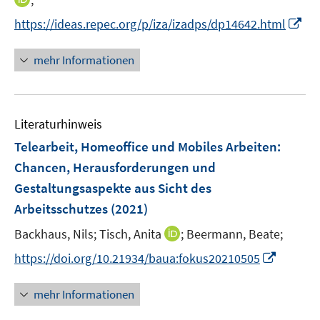
ö
r
n
n
f
f
f
f
I
https://ideas.repec.org/p/iza/izadps/dp14642.html
ö
e
n
n
n
n
f
n
f
u
e
e
e
e
n
n
mehr Informationen
f
e
u
n
n
n
e
e
n
m
e
n
u
e
F
m
e
n
e
F
Literaturhinweis
m
n
e
F
Telearbeit, Homeoffice und Mobiles Arbeiten:
s
n
e
t
Chancen, Herausforderungen und
s
n
e
Gestaltungsaspekte aus Sicht des
t
s
r
e
Arbeitsschutzes
(2021)
t
ö
r
e
I
Backhaus, Nils;
Tisch, Anita
;
Beermann, Beate;
f
ö
r
n
f
f
I
https://doi.org/10.21934/baua:fokus20210505
ö
n
n
f
n
f
e
e
n
n
mehr Informationen
f
u
n
e
e
n
e