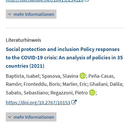
r
e
n
n
n
ö
n
e
e
n
mehr Informationen
f
n
n
e
f
u
n
e
e
Literaturhinweis
m
n
F
Social protection and inclusion Policy responses
e
to the COVID-19 crisis
:
An analysis of policies in 35
n
countries
(2021)
s
t
I
Baptista, Isabel;
Spasova, Slavina
;
Peña-Casas,
e
n
Ramón;
Fronteddu, Boris;
Marlier, Eric;
Ghailani, Dalila;
r
n
I
Sabato, Sebastiano;
Regazzoni, Pietro
;
ö
e
n
I
https://doi.org/10.2767/10153
f
u
n
n
f
e
e
n
n
mehr Informationen
m
u
e
e
F
e