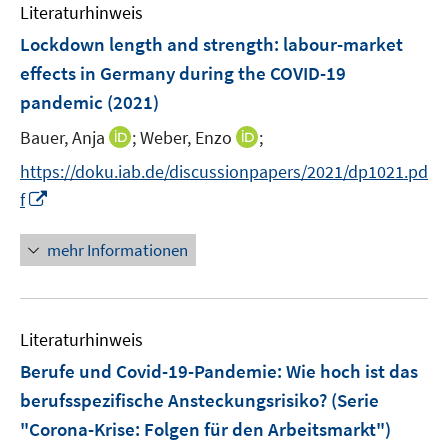
F
F
n
Literaturhinweis
m
e
e
e
F
Lockdown length and strength: labour-market
n
n
n
e
effects in Germany during the COVID-19
s
s
n
pandemic
(2021)
t
t
s
e
e
t
I
I
Bauer, Anja
;
Weber, Enzo
;
r
r
e
n
n
https://doku.iab.de/discussionpapers/2021/dp1021.pd
ö
ö
r
n
n
I
f
f
f
ö
e
e
n
f
f
f
u
u
n
n
n
mehr Informationen
f
e
e
e
e
e
n
m
m
u
n
n
e
F
F
e
n
e
e
Literaturhinweis
m
n
n
F
Berufe und Covid-19-Pandemie: Wie hoch ist das
s
s
e
berufsspezifische Ansteckungsrisiko? (Serie
t
t
n
e
e
"Corona-Krise: Folgen für den Arbeitsmarkt")
s