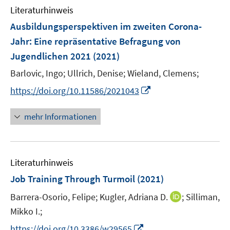
n
e
F
F
Literaturhinweis
m
n
e
e
F
Ausbildungsperspektiven im zweiten Corona-
n
n
e
Jahr
:
Eine repräsentative Befragung von
s
s
n
Jugendlichen 2021
t
(2021)
t
s
e
e
t
Barlovic, Ingo;
Ullrich, Denise;
Wieland, Clemens;
r
r
e
I
https://doi.org/10.11586/2021043
ö
ö
r
n
f
f
ö
n
mehr Informationen
f
f
f
e
n
n
f
u
e
e
n
e
n
n
e
Literaturhinweis
m
n
F
Job Training Through Turmoil
(2021)
e
I
Barrera-Osorio, Felipe;
Kugler, Adriana D.
;
Silliman,
n
n
Mikko I.;
s
n
t
I
https://doi.org/10.3386/w29565