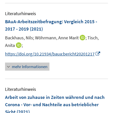
n
u
e
m
e
n
F
Literaturhinweis
m
e
F
BAuA-Arbeitszeit­befragung: Vergleich 2015 -
n
e
2017 - 2019
(2021)
s
n
t
I
Backhaus, Nils;
Wöhrmann, Anne Marit
;
Tisch,
s
e
n
t
I
Anita
;
r
n
e
n
I
https://doi.org/10.21934/baua:bericht20201217
ö
e
r
n
n
f
u
ö
e
n
f
mehr Informationen
e
f
u
e
n
m
f
e
u
e
F
n
m
e
n
e
e
F
Literaturhinweis
m
n
n
e
F
Arbeit von zuhause in Zeiten während und nach
s
n
e
t
Corona - Vor- und Nachteile aus betrieblicher
s
n
e
Sicht
(2021)
t