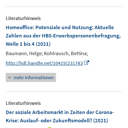
n
m
u
e
e
e
e
F
e
n
n
n
n
e
Literaturhinweis
m
s
s
s
n
F
Homeoffice: Potenziale und Nutzung
t
t
:
Aktuelle
t
s
e
e
e
e
Zahlen aus der HBS-Erwerbspersonenbefragung,
t
n
r
r
r
e
Welle 1 bis 4
(2021)
s
ö
ö
ö
r
t
Baumann, Helge;
Kohlrausch, Bettina;
f
f
f
ö
e
f
f
f
I
http://hdl.handle.net/10419/231783
f
r
n
n
n
n
f
ö
e
e
e
n
n
mehr Informationen
f
n
n
n
e
e
f
u
n
n
e
e
Literaturhinweis
m
n
F
Der soziale Arbeitsmarkt in Zeiten der Corona-
e
Krise: Auslauf- oder Zukunftsmodell?
(2021)
n