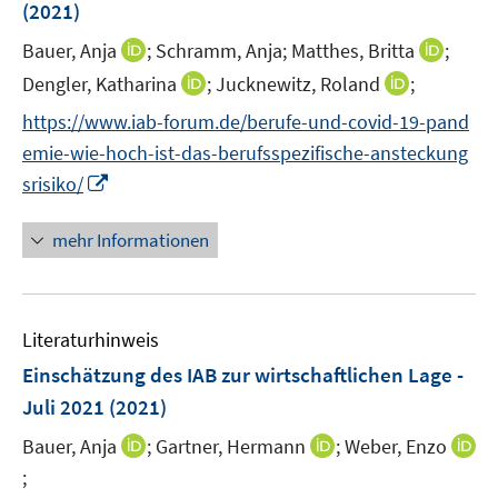
r
r
(2021)
t
ö
ö
e
I
I
Bauer, Anja
;
Schramm, Anja;
Matthes, Britta
;
f
f
r
n
n
f
f
I
I
Dengler, Katharina
;
Jucknewitz, Roland
;
ö
n
n
n
n
n
n
f
https://www.iab-forum.de/berufe-und-covid-19-pand
e
e
e
e
n
n
f
emie-wie-hoch-ist-das-berufsspezifische-ansteckung
u
u
n
n
e
e
n
I
e
e
srisiko/
u
u
e
n
m
m
e
e
n
n
F
F
mehr Informationen
m
m
e
e
e
F
F
u
n
n
e
e
e
s
s
n
n
Literaturhinweis
m
t
t
s
s
F
e
e
Einschätzung des IAB zur wirtschaftlichen Lage -
t
t
e
r
r
e
e
Juli 2021
(2021)
n
ö
ö
r
r
I
I
Bauer, Anja
;
Gartner, Hermann
;
Weber, Enzo
s
f
f
ö
ö
n
n
t
f
f
;
I
f
f