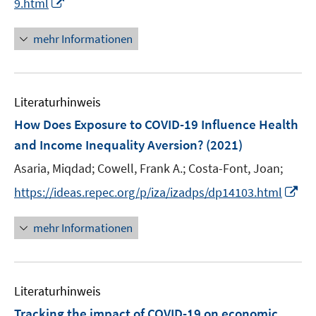
I
f
9.html
u
n
f
e
n
n
mehr Informationen
m
e
e
F
u
n
e
e
n
Literaturhinweis
m
s
F
How Does Exposure to COVID-19 Influence Health
t
e
e
and Income Inequality Aversion?
(2021)
n
r
Asaria, Miqdad;
Cowell, Frank A.;
Costa-Font, Joan;
s
ö
t
I
https://ideas.repec.org/p/iza/izadps/dp14103.html
f
e
n
f
r
n
n
mehr Informationen
ö
e
e
f
u
n
f
e
n
Literaturhinweis
m
e
F
Tracking the impact of COVID-19 on economic