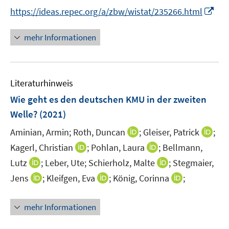
I
https://ideas.repec.org/a/zbw/wistat/235266.html
n
n
mehr Informationen
e
u
e
Literaturhinweis
m
F
Wie geht es den deutschen KMU in der zweiten
e
Welle?
(2021)
n
I
I
Aminian, Armin;
Roth, Duncan
;
Gleiser, Patrick
;
s
n
n
t
I
I
Kagerl, Christian
;
Pohlan, Laura
;
Bellmann,
n
n
e
n
n
I
I
Lutz
;
Leber, Ute;
Schierholz, Malte
;
Stegmaier,
e
e
r
n
n
n
n
I
I
I
Jens
;
Kleifgen, Eva
;
König, Corinna
;
u
u
ö
e
e
n
n
n
n
n
e
e
f
u
u
e
e
n
n
n
m
m
f
mehr Informationen
e
e
u
u
e
e
e
F
F
n
m
m
e
e
u
u
u