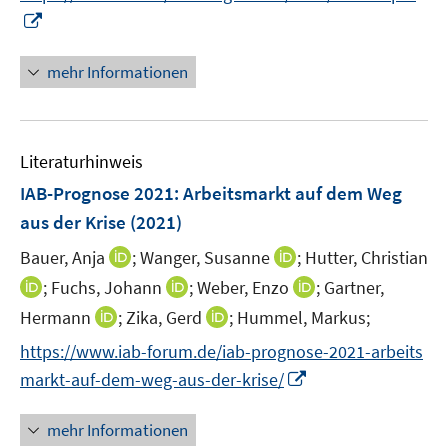
e
e
n
n
n
n
f
I
n
n
e
e
e
e
n
n
u
n
n
n
e
n
mehr Informationen
e
n
e
m
u
F
e
e
Literaturhinweis
m
n
F
IAB-Prognose 2021: Arbeitsmarkt auf dem Weg
s
e
aus der Krise
(2021)
t
n
e
I
I
Bauer, Anja
;
Wanger, Susanne
;
Hutter, Christian
s
r
n
n
t
I
I
I
;
Fuchs, Johann
;
Weber, Enzo
;
Gartner,
ö
n
n
e
n
n
n
I
I
Hermann
;
Zika, Gerd
;
Hummel, Markus;
f
e
e
r
n
n
n
n
n
f
https://www.iab-forum.de/iab-prognose-2021-arbeits
u
u
ö
e
e
e
n
n
n
e
e
I
f
markt-auf-dem-weg-aus-der-krise/
u
u
u
e
e
e
m
m
n
f
e
e
e
u
u
n
F
F
n
n
m
mehr Informationen
m
m
e
e