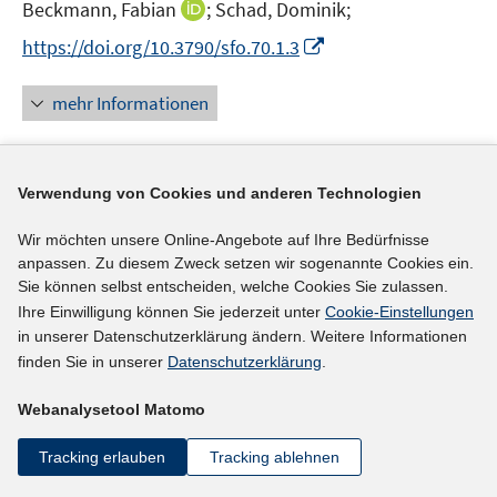
I
Beckmann, Fabian
;
Schad, Dominik;
s
n
t
I
https://doi.org/10.3790/sfo.70.1.3
n
e
n
e
r
n
mehr Informationen
u
ö
e
e
f
u
m
f
e
F
n
Verwendung von Cookies und anderen Technologien
Literaturhinweis
m
e
e
F
Klima der Angst oder Respekt auf Augenhöhe?
Wir möchten unsere Online-Angebote auf Ihre Bedürfnisse
n
n
e
anpassen. Zu diesem Zweck setzen wir sogenannte Cookies ein.
Erfahrungen von Hartz IV-Beziehenden mit
s
n
Sie können selbst entscheiden, welche Cookies Sie zulassen.
Jobcentern im Zuge der Corona-Pandemie
t
(2021)
s
Ihre Einwilligung können Sie jederzeit unter
Cookie-Einstellungen
e
t
I
I
in unserer Datenschutzerklärung ändern. Weitere Informationen
Beckmann, Fabian
;
Schupp, Jürgen
;
Heinze,
r
e
finden Sie in unserer
Datenschutzerklärung
.
n
n
Rolf G.;
Schad, Dominik;
ö
r
n
n
I
f
https://doi.org/10.3790/sfo.70.10-11.651
Webanalysetool Matomo
ö
e
e
n
f
f
u
u
n
Tracking erlauben
Tracking ablehnen
n
mehr Informationen
f
e
e
e
e
n