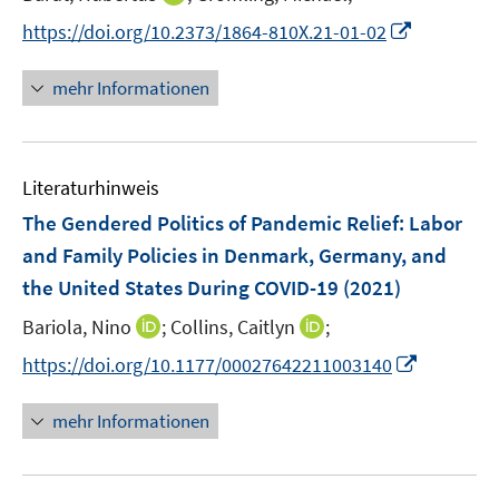
ö
ö
r
n
f
f
I
https://doi.org/10.2373/1864-810X.21-01-02
ö
n
f
f
n
f
e
n
n
n
mehr Informationen
f
u
e
e
e
n
e
n
n
u
e
m
e
n
F
Literaturhinweis
m
e
F
The Gendered Politics of Pandemic Relief: Labor
n
e
and Family Policies in Denmark, Germany, and
s
n
the United States During COVID-19
t
(2021)
s
e
t
I
I
Bariola, Nino
;
Collins, Caitlyn
;
r
e
n
n
I
https://doi.org/10.1177/00027642211003140
ö
r
n
n
n
f
ö
e
e
n
f
mehr Informationen
f
u
u
e
n
f
e
e
u
e
n
m
m
e