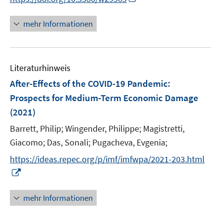
e
e
n
u
r
n
mehr Informationen
e
ö
e
m
f
u
F
f
e
e
n
Literaturhinweis
m
n
e
F
After-Effects of the COVID-19 Pandemic:
s
n
e
Prospects for Medium-Term Economic Damage
t
n
e
(2021)
s
r
t
Barrett, Philip;
Wingender, Philippe;
Magistretti,
ö
e
Giacomo;
Das, Sonali;
Pugacheva, Evgenia;
f
r
f
https://ideas.repec.org/p/imf/imfwpa/2021-203.html
ö
n
I
f
e
n
f
n
n
mehr Informationen
n
e
e
u