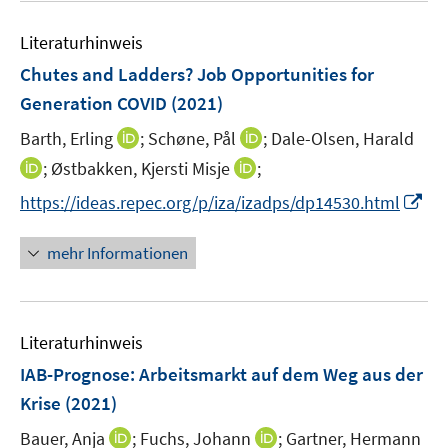
n
e
Literaturhinweis
m
F
Chutes and Ladders? Job Opportunities for
e
Generation COVID
(2021)
n
I
I
Barth, Erling
;
Schøne, Pål
;
Dale-Olsen, Harald
s
n
n
t
I
I
;
Østbakken, Kjersti Misje
;
n
n
e
n
n
I
https://ideas.repec.org/p/iza/izadps/dp14530.html
e
e
r
n
n
n
u
u
ö
e
e
n
mehr Informationen
e
e
f
u
u
e
m
m
f
e
e
u
F
F
n
m
m
e
e
e
e
F
F
Literaturhinweis
m
n
n
n
e
e
F
IAB-Prognose: Arbeitsmarkt auf dem Weg aus der
s
s
n
n
e
t
t
Krise
(2021)
s
s
n
e
e
t
t
I
I
Bauer, Anja
;
Fuchs, Johann
;
Gartner, Hermann
s