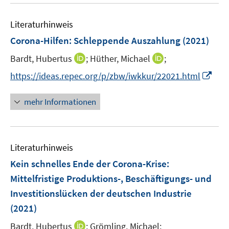
u
n
e
m
e
n
F
Literaturhinweis
m
s
e
F
Corona-Hilfen: Schleppende Auszahlung
t
(2021)
n
e
e
s
I
I
Bardt, Hubertus
;
Hüther, Michael
;
n
r
t
n
n
s
I
https://ideas.repec.org/p/zbw/iwkkur/22021.html
ö
e
n
n
t
n
f
r
e
e
e
n
f
mehr Informationen
ö
u
u
r
e
n
f
e
e
ö
u
e
f
m
m
f
e
n
n
F
F
Literaturhinweis
f
m
e
e
e
n
F
Kein schnelles Ende der Corona-Krise:
n
n
n
e
e
Mittelfristige Produktions-, Beschäftigungs- und
s
s
n
n
Investitionslücken der deutschen Industrie
t
t
s
e
e
(2021)
t
r
r
e
I
Bardt, Hubertus
;
Grömling, Michael;