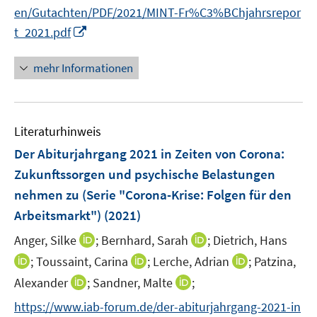
e
e
n
en/Gutachten/PDF/2021/MINT-Fr%C3%BChjahrsrepor
n
n
e
I
t_2021.pdf
n
n
n
mehr Informationen
e
u
e
Literaturhinweis
m
F
Der Abiturjahrgang 2021 in Zeiten von Corona:
e
Zukunftssorgen und psychische Belastungen
n
nehmen zu (Serie "Corona-Krise: Folgen für den
s
Arbeitsmarkt")
(2021)
t
e
I
I
Anger, Silke
;
Bernhard, Sarah
;
Dietrich, Hans
r
n
n
I
I
I
;
Toussaint, Carina
;
Lerche, Adrian
;
Patzina,
ö
n
n
n
n
n
I
I
Alexander
;
Sandner, Malte
;
f
e
e
n
n
n
n
n
f
https://www.iab-forum.de/der-abiturjahrgang-2021-in
u
u
e
e
e
n
n