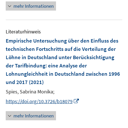
n
e
e
n
F
F
mehr Informationen
m
u
n
e
e
e
F
e
u
n
n
e
m
e
s
s
n
F
Literaturhinweis
m
t
t
s
e
F
e
e
Empirische Untersuchung über den Einfluss des
t
n
e
r
r
e
technischen Fortschritts auf die Verteilung der
s
n
ö
ö
r
Löhne in Deutschland unter Berücksichtigung
t
s
f
f
ö
e
der Tarifbindung
:
eine Analyse der
t
f
f
f
r
e
Lohnungleichheit in Deutschland zwischen 1996
n
n
f
ö
r
e
e
und 2017
(2021)
n
f
ö
n
n
e
Spies, Sabrina Monika;
f
f
n
n
I
f
https://doi.org/10.3726/b18079
e
n
n
n
n
e
mehr Informationen
e
n
u