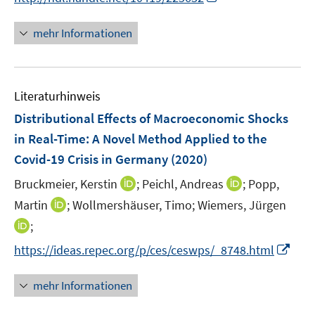
n
n
e
n
e
e
r
n
mehr Informationen
u
u
ö
e
e
e
f
u
m
m
f
e
F
F
n
Literaturhinweis
m
e
e
e
F
Distributional Effects of Macroeconomic Shocks
n
n
n
e
in Real-Time: A Novel Method Applied to the
s
s
n
Covid-19 Crisis in Germany
t
(2020)
t
s
e
e
t
I
I
Bruckmeier, Kerstin
;
Peichl, Andreas
;
Popp,
r
r
e
n
n
I
Martin
;
Wollmershäuser, Timo;
Wiemers, Jürgen
ö
ö
r
n
n
n
I
;
f
f
ö
e
e
n
n
f
f
I
f
https://ideas.repec.org/p/ces/ceswps/_8748.html
u
u
e
n
n
n
n
f
e
e
u
e
e
e
n
n
m
m
mehr Informationen
e
u
n
n
e
e
F
F
m
e