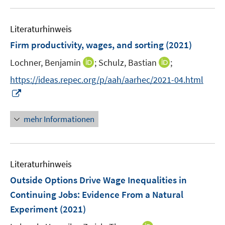
e
u
e
n
m
e
n
e
F
Literaturhinweis
m
n
e
F
Firm productivity, wages, and sorting
(2021)
n
e
s
I
I
Lochner, Benjamin
;
Schulz, Bastian
;
n
t
n
n
s
https://ideas.repec.org/p/aah/aarhec/2021-04.html
e
n
n
t
I
r
e
e
e
n
ö
u
u
r
n
mehr Informationen
f
e
e
ö
e
f
m
m
f
u
n
F
F
f
e
e
e
e
n
Literaturhinweis
m
n
n
n
e
F
Outside Options Drive Wage Inequalities in
s
s
n
e
Continuing Jobs: Evidence From a Natural
t
t
n
e
e
Experiment
(2021)
s
r
r
t