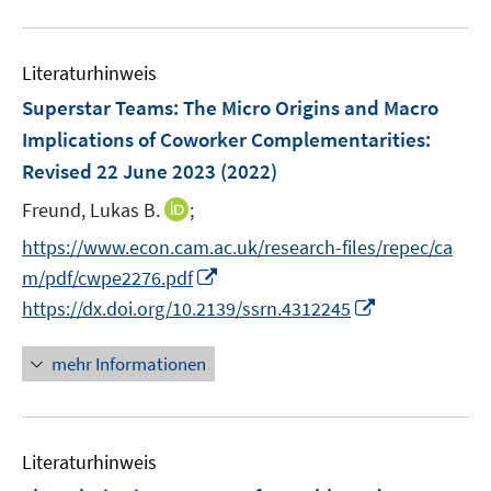
n
n
f
u
e
e
n
e
n
n
e
Literaturhinweis
m
n
F
Superstar Teams: The Micro Origins and Macro
e
Implications of Coworker Complementarities
:
n
Revised 22 June 2023
(2022)
s
t
I
Freund, Lukas B.
;
e
n
https://www.econ.cam.ac.uk/research-files/repec/ca
r
n
I
m/pdf/cwpe2276.pdf
ö
e
n
I
https://dx.doi.org/10.2139/ssrn.4312245
f
u
n
n
f
e
e
n
n
mehr Informationen
m
u
e
e
F
e
u
n
e
m
e
n
F
Literaturhinweis
m
s
e
F