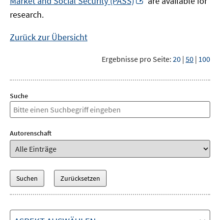
Market and Social Security (PASS)
are available for
Fenster
neuem
research.
öffnen
Fenster
öffnen
Zurück zur Übersicht
Ergebnisse pro Seite:
20
|
50
|
100
Suche
Autorenschaft