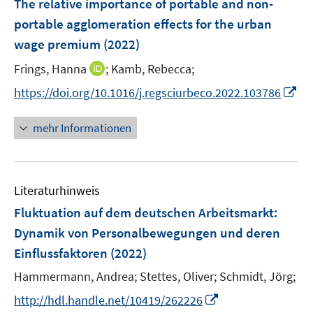
The relative importance of portable and non-
t
n
e
e
portable agglomeration effects for the urban
s
n
r
wage premium
(2022)
t
s
ö
e
t
I
Frings, Hanna
;
Kamb, Rebecca;
f
r
e
n
f
I
https://doi.org/10.1016/j.regsciurbeco.2022.103786
ö
r
n
n
n
f
ö
e
e
n
mehr Informationen
f
f
u
n
e
n
f
e
u
e
n
m
e
n
e
F
Literaturhinweis
m
n
e
F
Fluktuation auf dem deutschen Arbeitsmarkt
:
n
e
Dynamik von Personalbewegungen und deren
s
n
Einflussfaktoren
t
(2022)
s
e
t
Hammermann, Andrea;
Stettes, Oliver;
Schmidt, Jörg;
r
e
I
http://hdl.handle.net/10419/262226
ö
r