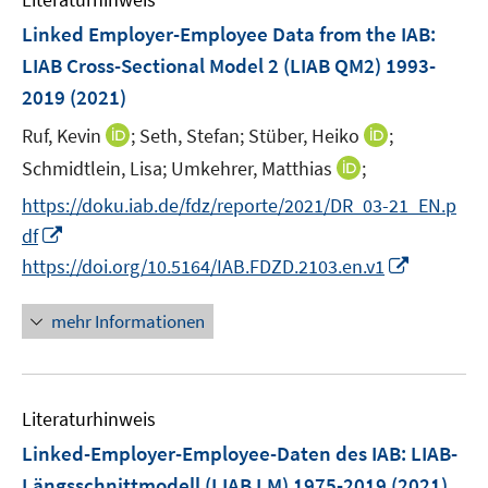
m
n
e
e
F
Linked Employer-Employee Data from the IAB:
n
n
e
LIAB Cross-Sectional Model 2 (LIAB QM2) 1993-
s
n
2019
(2021)
t
s
e
t
I
I
Ruf, Kevin
;
Seth, Stefan;
Stüber, Heiko
;
r
e
n
n
I
Schmidtlein, Lisa;
Umkehrer, Matthias
;
ö
r
n
n
n
f
https://doku.iab.de/fdz/reporte/2021/DR_03-21_EN.p
ö
e
e
n
f
I
df
f
u
u
e
n
n
f
I
e
e
https://doi.org/10.5164/IAB.FDZD.2103.en.v1
u
e
n
n
n
m
m
e
n
e
e
n
F
F
mehr Informationen
m
u
n
e
e
e
F
e
u
n
n
e
m
e
s
s
n
F
Literaturhinweis
m
t
t
s
e
F
e
e
Linked-Employer-Employee-Daten des IAB: LIAB-
t
n
e
r
r
e
Längsschnittmodell (LIAB LM) 1975-2019
(2021)