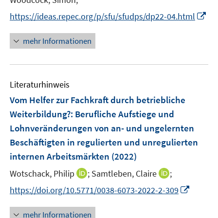
f
ö
e
f
I
https://ideas.repec.org/p/sfu/sfudps/dp22-04.html
f
r
n
n
f
ö
e
n
mehr Informationen
n
f
n
e
e
f
u
n
n
e
e
Literaturhinweis
m
n
F
Vom Helfer zur Fachkraft durch betriebliche
e
Weiterbildung?
:
Berufliche Aufstiege und
n
Lohnveränderungen von an- und ungelernten
s
Beschäftigten in regulierten und unregulierten
t
e
internen Arbeitsmärkten
(2022)
r
I
I
Wotschack, Philip
;
Samtleben, Claire
;
ö
n
n
I
https://doi.org/10.5771/0038-6073-2022-2-309
f
n
n
n
f
e
e
n
n
mehr Informationen