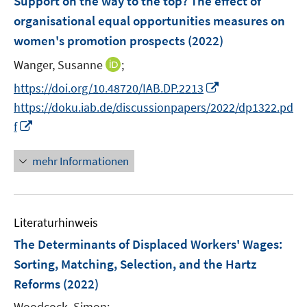
Support on the way to the top? The effect of
n
n
e
organisational equal opportunities measures on
s
n
women's promotion prospects
t
(2022)
s
e
t
I
Wanger, Susanne
;
r
e
n
I
https://doi.org/10.48720/IAB.DP.2213
ö
r
n
n
f
https://doku.iab.de/discussionpapers/2022/dp1322.pd
ö
e
n
f
I
f
f
u
e
n
n
f
e
u
e
n
n
mehr Informationen
m
e
n
e
e
F
m
u
n
e
F
e
n
e
Literaturhinweis
m
s
n
F
The Determinants of Displaced Workers' Wages:
t
s
e
e
Sorting, Matching, Selection, and the Hartz
t
n
r
Reforms
(2022)
e
s
ö
r
t
Woodcock, Simon;