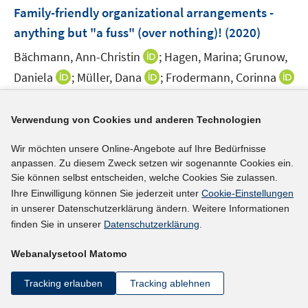
F
e
e
Family-friendly organizational arrangements -
t
s
e
r
r
e
anything but "a fuss" (over nothing)!
(2020)
t
n
ö
ö
r
e
I
Bächmann, Ann-Christin
;
Hagen, Marina;
Grunow,
s
f
f
ö
r
n
t
f
f
I
I
Daniela
;
Müller, Dana
;
Frodermann, Corinna
f
ö
n
e
n
n
n
n
f
;
I
f
e
r
e
e
n
n
n
n
f
https://www.iab-forum.de/family-friendly-organizatio
u
Verwendung von Cookies und anderen Technologien
ö
n
n
e
e
e
n
n
e
nal-arrangements-anything-but-a-fuss-over-nothing
f
u
u
n
e
e
Wir möchten unsere Online-Angebote auf Ihre Bedürfnisse
m
I
f
e
e
u
n
anpassen. Zu diesem Zweck setzen wir sogenannte Cookies ein.
F
n
n
m
m
e
Sie können selbst entscheiden, welche Cookies Sie zulassen.
e
n
e
F
F
mehr Informationen
Ihre Einwilligung können Sie jederzeit unter
Cookie-Einstellungen
m
n
e
n
e
e
in unserer Datenschutzerklärung ändern. Weitere Informationen
F
s
u
n
n
finden Sie in unserer
Datenschutzerklärung
.
e
t
e
s
s
n
e
Literaturhinweis
m
Webanalysetool Matomo
t
t
s
r
F
e
e
Does the firm make the difference?
:
The
t
Tracking erlauben
Tracking ablehnen
ö
e
r
r
e
influence of organizational family-friendly
f
n
ö
ö