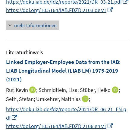
I
https://doku.iab.de/fdz/reporte/2021/DR_03-21.pdf
f
ö
e
e
e
e
n
n
n
f
I
https://doi.org/10.5164/IAB.FDZD.2103.de.v1
f
u
u
n
n
e
e
n
n
n
f
e
e
u
n
e
e
n
n
mehr Informationen
m
m
e
u
n
e
e
F
F
m
e
u
n
e
e
F
m
e
n
n
e
F
Literaturhinweis
m
s
s
n
e
F
Linked Employer-Employee Data from the IAB:
t
t
s
n
e
e
e
LIAB Longitudinal Model (LIAB LM) 1975-2019
t
s
n
r
r
e
(2021)
t
s
ö
ö
r
e
t
I
I
Ruf, Kevin
;
Schmidtlein, Lisa;
Stüber, Heiko
;
f
f
ö
r
e
n
n
f
f
I
Seth, Stefan;
Umkehrer, Matthias
;
f
ö
r
n
n
n
n
n
f
https://doku.iab.de/fdz/reporte/2021/DR_06-21_EN.p
f
ö
e
e
e
e
n
n
f
I
df
f
u
u
n
n
e
e
n
n
f
I
e
e
https://doi.org/10.5164/IAB.FDZD.2106.en.v1
u
n
e
n
n
n
m
m
e