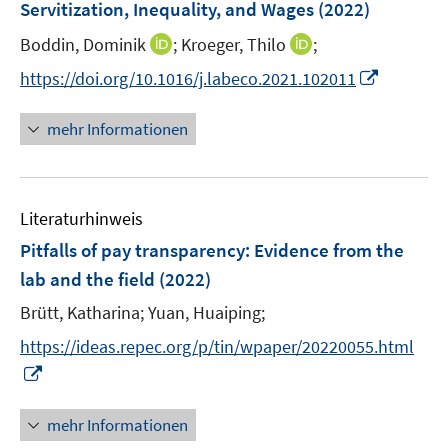
F
Servitization, Inequality, and Wages
(2022)
n
n
e
s
s
I
I
Boddin, Dominik
;
Kroeger, Thilo
;
n
t
t
n
n
s
I
https://doi.org/10.1016/j.labeco.2021.102011
e
e
n
n
t
n
r
r
e
e
e
n
mehr Informationen
ö
ö
u
u
r
e
f
f
e
e
ö
u
f
f
m
m
f
e
n
n
F
F
Literaturhinweis
f
m
e
e
e
e
n
F
Pitfalls of pay transparency: Evidence from the
n
n
n
n
e
e
lab and the field
(2022)
s
s
n
n
t
t
Brütt, Katharina;
Yuan, Huaiping;
s
e
e
t
https://ideas.repec.org/p/tin/wpaper/20220055.html
r
r
e
I
ö
ö
r
n
f
f
ö
n
mehr Informationen
f
f
f
e