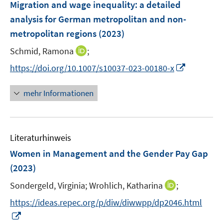
F
Migration and wage inequality: a detailed
t
t
n
e
e
e
analysis for German metropolitan and non-
s
n
r
r
metropolitan regions
(2023)
t
s
ö
ö
e
t
I
Schmid, Ramona
;
f
f
r
e
n
f
f
I
https://doi.org/10.1007/s10037-023-00180-x
ö
r
n
n
n
n
f
ö
e
e
e
n
mehr Informationen
f
f
u
n
n
e
n
f
e
u
e
n
m
e
n
e
F
Literaturhinweis
m
n
e
F
Women in Management and the Gender Pay Gap
n
e
(2023)
s
n
t
I
Sondergeld, Virginia;
Wrohlich, Katharina
;
s
e
n
t
https://ideas.repec.org/p/diw/diwwpp/dp2046.html
r
n
e
I
ö
e
r