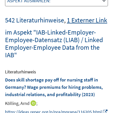
ASPEKT AUSWÄHLEN:
542 Literaturhinweise
,
1 Externer Link
im Aspekt "IAB-Linked-Employer-
Employee-Datensatz (LIAB) / Linked
Employer-Employee Data from the
IAB"
Literaturhinweis
Does skill shortage pay off for nursing staff in
Germany? Wage premiums for hiring problems,
industrial relations, and profitability
(2023)
I
Kölling, Arnd
;
n
I
https://ideas.repec.org/p/pra/mprapa/116205.html