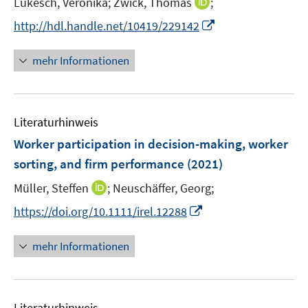
I
Lukesch, Veronika;
Zwick, Thomas
;
ö
ö
e
n
I
f
f
http://hdl.handle.net/10419/229142
r
n
n
f
f
ö
e
n
n
n
mehr Informationen
f
u
e
e
e
f
e
u
n
n
n
m
e
e
F
Literaturhinweis
m
n
e
F
Worker participation in decision-making, worker
n
e
sorting, and firm performance
(2021)
s
n
t
I
Müller, Steffen
;
Neuschäffer, Georg;
s
e
n
t
I
https://doi.org/10.1111/irel.12288
r
n
e
n
ö
e
r
n
mehr Informationen
f
u
ö
e
f
e
f
u
n
m
f
e
e
F
n
Literaturhinweis