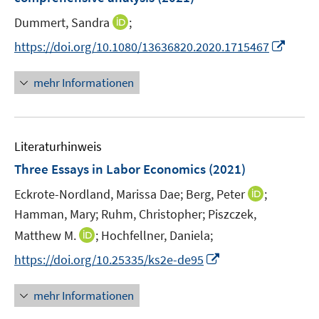
s
r
r
e
e
t
I
Dummert, Sandra
;
ö
ö
r
r
e
n
f
f
I
https://doi.org/10.1080/13636820.2020.1715467
ö
ö
r
n
f
f
n
f
f
ö
e
n
n
n
f
f
mehr Informationen
f
u
e
e
e
n
n
f
e
n
n
u
e
e
n
m
e
n
n
e
F
Literaturhinweis
m
n
e
F
Three Essays in Labor Economics
(2021)
n
e
s
I
Eckrote-Nordland, Marissa Dae;
Berg, Peter
;
n
t
n
Hamman, Mary;
Ruhm, Christopher;
Piszczek,
s
e
n
t
I
Matthew M.
;
Hochfellner, Daniela;
r
e
e
n
I
https://doi.org/10.25335/ks2e-de95
ö
u
r
n
n
f
e
ö
e
n
f
mehr Informationen
m
f
u
e
n
F
f