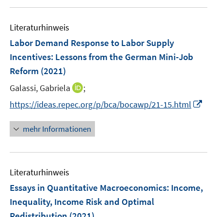
e
u
e
e
n
m
e
n
n
e
F
Literaturhinweis
m
s
n
e
F
Labor Demand Response to Labor Supply
t
n
e
e
Incentives: Lessons from the German Mini-Job
s
n
r
Reform
(2021)
t
s
ö
e
t
I
Galassi, Gabriela
;
f
r
e
n
f
I
https://ideas.repec.org/p/bca/bocawp/21-15.html
ö
r
n
n
n
f
ö
e
e
n
f
mehr Informationen
f
u
n
e
n
f
e
u
e
n
m
e
n
e
F
Literaturhinweis
m
n
e
F
Essays in Quantitative Macroeconomics: Income,
n
e
Inequality, Income Risk and Optimal
s
n
Redistribution
(2021)
t