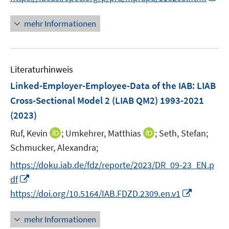
n
n
e
n
mehr Informationen
u
e
e
u
m
e
F
Literaturhinweis
m
e
F
Linked-Employer-Employee-Data of the IAB: LIAB
n
e
Cross-Sectional Model 2 (LIAB QM2) 1993-2021
s
n
(2023)
t
s
e
t
I
I
Ruf, Kevin
;
Umkehrer, Matthias
;
Seth, Stefan;
r
e
n
n
Schmucker, Alexandra;
ö
r
n
n
f
https://doku.iab.de/fdz/reporte/2023/DR_09-23_EN.p
ö
e
e
f
I
df
f
u
u
n
n
I
f
https://doi.org/10.5164/IAB.FDZD.2309.en.v1
e
e
e
n
n
n
m
m
n
e
n
e
F
F
mehr Informationen
u
e