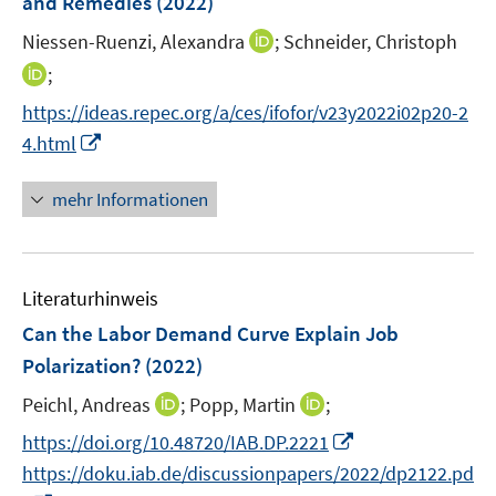
and Remedies
(2022)
n
I
Niessen-Ruenzi, Alexandra
;
Schneider, Christoph
s
n
t
I
;
n
e
n
https://ideas.repec.org/a/ces/ifofor/v23y2022i02p20-2
e
r
n
I
4.html
u
ö
e
n
e
f
u
n
mehr Informationen
m
f
e
e
F
n
m
u
e
e
F
e
n
n
e
Literaturhinweis
m
s
n
F
Can the Labor Demand Curve Explain Job
t
s
e
e
Polarization?
(2022)
t
n
r
e
I
I
Peichl, Andreas
;
Popp, Martin
;
s
ö
r
n
n
t
f
I
https://doi.org/10.48720/IAB.DP.2221
ö
n
n
e
f
n
f
https://doku.iab.de/discussionpapers/2022/dp2122.pd
e
e
r
n
n