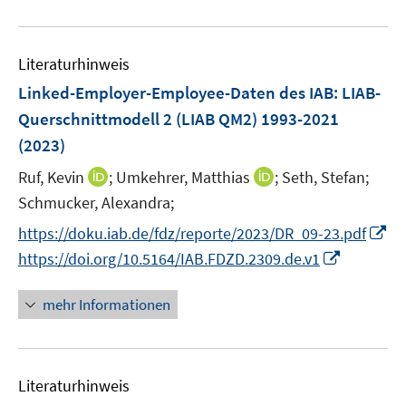
n
e
e
e
u
n
n
m
e
s
s
F
Literaturhinweis
m
t
t
e
F
e
e
Linked-Employer-Employee-Daten des IAB: LIAB-
n
e
r
r
Querschnittmodell 2 (LIAB QM2) 1993-2021
s
n
ö
ö
(2023)
t
s
f
f
e
t
I
I
Ruf, Kevin
f
;
Umkehrer, Matthias
f
;
Seth, Stefan;
r
e
n
n
n
n
Schmucker, Alexandra;
ö
r
n
n
e
e
I
https://doku.iab.de/fdz/reporte/2023/DR_09-23.pdf
f
ö
e
e
n
n
n
I
f
https://doi.org/10.5164/IAB.FDZD.2309.de.v1
f
u
u
n
n
n
f
e
e
e
n
e
n
mehr Informationen
m
m
u
e
n
e
F
F
e
u
n
e
e
m
e
n
n
F
Literaturhinweis
m
s
s
e