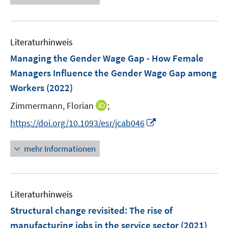
u
u
e
e
e
e
u
n
m
m
e
F
F
Literaturhinweis
m
e
e
F
Managing the Gender Wage Gap - How Female
n
n
e
Managers Influence the Gender Wage Gap among
s
s
n
Workers
(2022)
t
t
s
e
e
t
I
Zimmermann, Florian
;
r
r
e
n
I
https://doi.org/10.1093/esr/jcab046
ö
ö
r
n
n
f
f
ö
e
n
f
f
mehr Informationen
f
u
e
n
n
f
e
u
e
e
n
m
e
n
n
e
F
Literaturhinweis
m
n
e
F
Structural change revisited: The rise of
n
e
manufacturing jobs in the service sector
(2021)
s