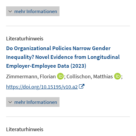
n
f
u
ö
n
mehr Informationen
f
e
f
e
n
m
f
u
e
F
n
e
n
e
e
Literaturhinweis
m
n
n
F
Do Organizational Policies Narrow Gender
s
e
Inequality? Novel Evidence from Longitudinal
t
n
e
Employer-Employee Data
(2023)
s
r
t
I
I
Zimmermann, Florian
;
Collischon, Matthias
;
ö
e
n
n
I
f
https://doi.org/10.15195/v10.a2
r
n
n
n
f
ö
e
e
n
n
mehr Informationen
f
u
u
e
e
f
e
e
u
n
n
m
m
e
e
F
F
Literaturhinweis
m
n
e
e