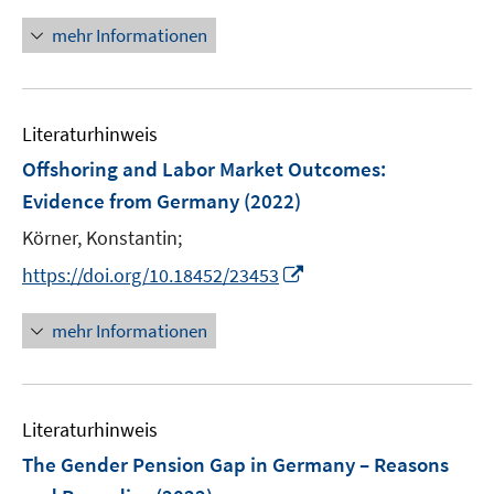
n
f
ö
n
mehr Informationen
f
f
e
n
f
u
e
n
e
n
e
Literaturhinweis
m
n
F
Offshoring and Labor Market Outcomes
:
e
Evidence from Germany
(2022)
n
Körner, Konstantin;
s
t
I
https://doi.org/10.18452/23453
e
n
r
n
mehr Informationen
ö
e
f
u
f
e
n
Literaturhinweis
m
e
F
The Gender Pension Gap in Germany – Reasons
n
e