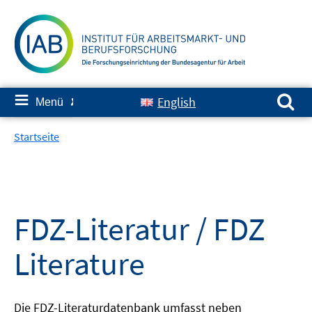
Springe
zum
Inhalt
Suchen nach:
≡
English
Menü
✘
Startseite
FDZ-Literatur / FDZ
Literature
Die FDZ-Literaturdatenbank umfasst neben