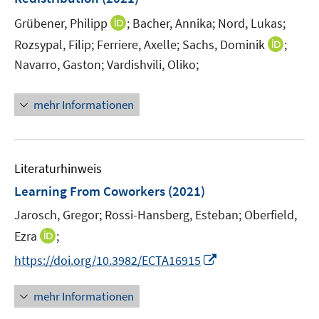
s
e
t
I
Grübener, Philipp
;
Bacher, Annika;
Nord, Lukas;
r
e
n
I
Rozsypal, Filip;
Ferriere, Axelle;
Sachs, Dominik
;
ö
r
n
n
Navarro, Gaston;
Vardishvili, Oliko;
f
ö
e
n
f
f
u
e
n
mehr Informationen
f
e
u
e
n
m
e
n
e
F
m
n
e
F
Literaturhinweis
n
e
Learning From Coworkers
(2021)
s
n
t
Jarosch, Gregor;
Rossi-Hansberg, Esteban;
Oberfield,
s
e
t
I
Ezra
;
r
e
n
I
https://doi.org/10.3982/ECTA16915
ö
r
n
n
f
ö
e
n
f
mehr Informationen
f
u
e
n
f