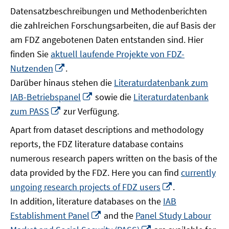
Datensatzbeschreibungen und Methodenberichten
die zahlreichen Forschungsarbeiten, die auf Basis der
am FDZ angebotenen Daten entstanden sind. Hier
finden Sie
aktuell laufende Projekte von FDZ-
In
Nutzenden
.
neuem
Darüber hinaus stehen die
Literaturdatenbank zum
Fenster
In
IAB-Betriebspanel
sowie die
Literaturdatenbank
öffnen
neuem
In
zum PASS
zur Verfügung.
Fenster
neuem
Apart from dataset descriptions and methodology
öffnen
Fenster
reports, the FDZ literature database contains
öffnen
numerous research papers written on the basis of the
data provided by the FDZ. Here you can find
currently
In
ungoing research projects of FDZ users
.
neuem
In addition, literature databases on the
IAB
Fenster
In
Establishment Panel
and the
Panel Study Labour
öffnen
neuem
In