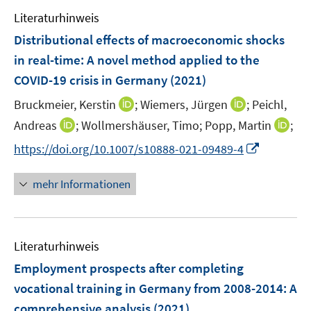
e
e
e
F
n
Literaturhinweis
m
n
n
e
e
F
Distributional effects of macroeconomic shocks
n
n
e
in real-time
:
A novel method applied to the
s
n
COVID-19 crisis in Germany
t
(2021)
s
e
t
I
I
Bruckmeier, Kerstin
;
Wiemers, Jürgen
;
Peichl,
r
e
n
n
I
I
Andreas
;
Wollmershäuser, Timo;
Popp, Martin
;
ö
r
n
n
n
n
f
I
https://doi.org/10.1007/s10888-021-09489-4
ö
e
e
n
n
f
n
f
u
u
e
e
n
n
mehr Informationen
f
e
e
u
u
e
e
n
m
m
e
e
n
u
e
F
F
m
m
e
n
e
e
F
F
Literaturhinweis
m
n
n
e
e
F
Employment prospects after completing
s
s
n
n
e
t
t
vocational training in Germany from 2008-2014
:
A
s
s
n
e
e
comprehensive analysis
t
(2021)
t