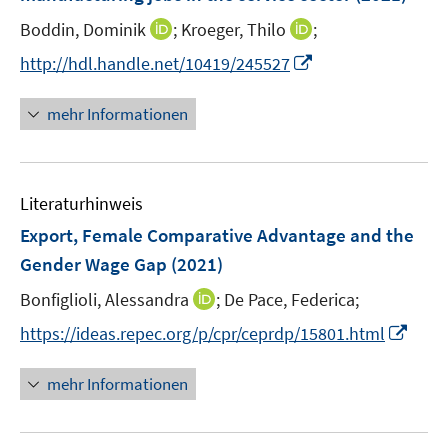
n
t
I
I
Boddin, Dominik
;
Kroeger, Thilo
;
s
e
n
n
t
I
http://hdl.handle.net/10419/245527
r
n
n
e
n
ö
e
e
r
n
mehr Informationen
f
u
u
ö
e
f
e
e
f
u
n
m
m
f
e
e
F
F
n
Literaturhinweis
m
n
e
e
e
F
Export, Female Comparative Advantage and the
n
n
n
e
Gender Wage Gap
(2021)
s
s
n
t
t
I
Bonfiglioli, Alessandra
;
De Pace, Federica;
s
e
e
n
t
I
https://ideas.repec.org/p/cpr/ceprdp/15801.html
r
r
n
e
n
ö
ö
e
r
n
mehr Informationen
f
f
u
ö
e
f
f
e
f
u
n
n
m
f