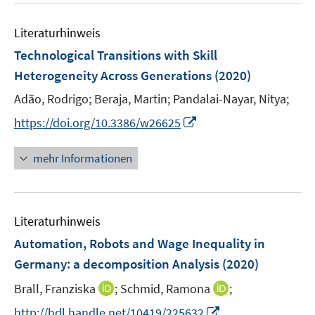
e
Literaturhinweis
m
F
Technological Transitions with Skill
e
Heterogeneity Across Generations
(2020)
n
Adão, Rodrigo;
Beraja, Martin;
Pandalai-Nayar, Nitya;
s
t
I
https://doi.org/10.3386/w26625
e
n
r
n
mehr Informationen
ö
e
f
u
f
e
n
Literaturhinweis
m
e
F
Automation, Robots and Wage Inequality in
n
e
Germany
:
a decomposition Analysis
(2020)
n
I
I
Brall, Franziska
;
Schmid, Ramona
;
s
n
n
t
I
http://hdl.handle.net/10419/225632