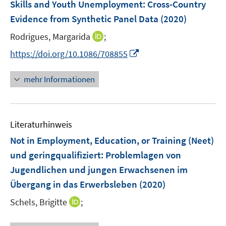
F
Skills and Youth Unemployment: Cross-Country
s
s
n
e
t
t
Evidence from Synthetic Panel Data
(2020)
s
n
e
e
t
I
Rodrigues, Margarida
;
s
r
r
e
n
t
I
https://doi.org/10.1086/708855
ö
ö
r
n
e
n
f
f
ö
e
r
n
f
f
mehr Informationen
f
u
ö
e
n
n
f
e
f
u
e
e
n
m
f
e
n
n
e
F
n
Literaturhinweis
m
n
e
e
F
Not in Employment, Education, or Training (Neet)
n
n
e
und geringqualifiziert: Problemlagen von
s
n
Jugendlichen und jungen Erwachsenen im
t
s
e
Übergang in das Erwerbsleben
(2020)
t
r
e
I
Schels, Brigitte
;
ö
r
n
f
ö
n