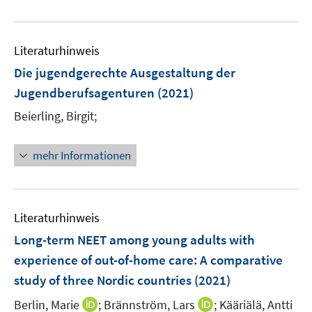
e
n
f
e
u
e
n
m
e
n
e
F
Literaturhinweis
m
n
e
F
Die jugendgerechte Ausgestaltung der
n
e
Jugendberufsagenturen
(2021)
s
n
t
Beierling, Birgit;
s
e
t
r
e
mehr Informationen
ö
r
f
ö
f
f
n
Literaturhinweis
f
e
n
Long-term NEET among young adults with
n
e
experience of out-of-home care: A comparative
n
study of three Nordic countries
(2021)
I
I
Berlin, Marie
;
Brännström, Lars
;
Kääriälä, Antti