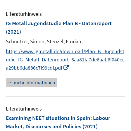
u
e
e
e
n
m
m
e
n
n
n
e
F
F
Literaturhinweis
m
n
e
e
F
IG Metall Jugendstudie Plan B - Datenreport
n
n
e
(2021)
s
s
n
t
t
Schnetzer, Simon;
Stenzel, Florian;
s
e
e
t
https://www.igmetall.de/download/Plan_B_Jugendst
r
r
e
udie_IG_Metall_Datenreport_6aa81fa7de6aab6f040ec
ö
ö
r
I
a29bb6da886c7f99cdf.pdf
f
f
ö
n
f
f
f
n
n
n
mehr Informationen
f
e
e
e
n
u
n
n
e
e
n
Literaturhinweis
m
F
Examining NEET situations in Spain: Labour
e
Market, Discourses and Policies
(2021)
n