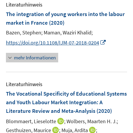
e
F
n
Literaturhinweis
m
n
e
e
F
The integration of young workers into the labour
n
n
e
market in France
(2020)
s
n
t
Bazen, Stephen;
Maman, Waziri Khalid;
s
e
t
I
https://doi.org/10.1108/IJM-07-2018-0204
r
e
n
ö
r
n
mehr Informationen
f
ö
e
f
f
u
n
f
e
e
n
Literaturhinweis
m
n
e
F
The Vocational Specificity of Educational Systems
n
e
and Youth Labour Market Integration: A
n
Literature Review and Meta-Analysis
(2020)
s
t
I
Blommaert, Lieselotte
;
Wolbers, Maarten H. J.;
e
n
I
I
Gesthuizen, Maurice
;
Muja, Ardita
;