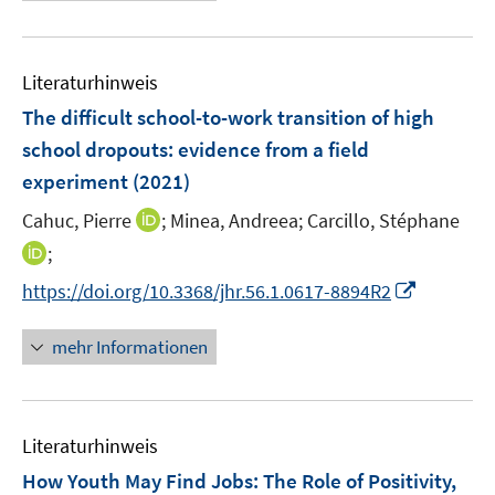
e
e
e
e
n
m
m
e
n
n
n
u
e
F
F
m
e
n
e
e
F
Literaturhinweis
m
n
n
e
F
The difficult school-to-work transition of high
s
s
n
e
t
t
school dropouts
:
evidence from a field
s
n
e
e
experiment
(2021)
t
s
r
r
e
t
I
Cahuc, Pierre
;
Minea, Andreea;
Carcillo, Stéphane
ö
ö
r
e
n
I
;
f
f
ö
r
n
n
f
f
f
I
https://doi.org/10.3368/jhr.56.1.0617-8894R2
ö
e
n
n
n
f
n
f
u
e
e
e
n
n
mehr Informationen
f
e
u
n
n
e
e
n
m
e
n
u
e
F
m
e
n
e
F
Literaturhinweis
m
n
e
F
How Youth May Find Jobs: The Role of Positivity,
s
n