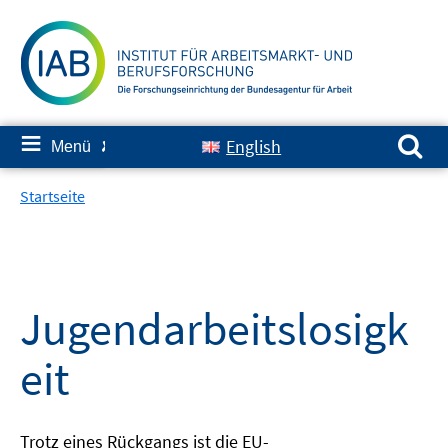
Springe
zum
Inhalt
Suchen nach:
≡
English
Menü
✘
Startseite
Jugendarbeitslosigk
eit
Trotz eines Rückgangs ist die EU-