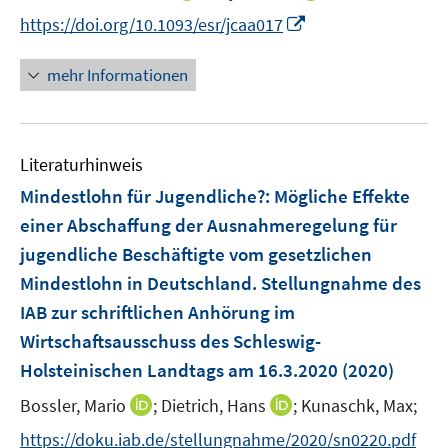
r
n
n
n
I
https://doi.org/10.1093/esr/jcaa017
ö
e
n
n
n
f
u
e
e
n
mehr Informationen
f
e
u
u
e
n
m
e
e
u
e
F
m
m
e
n
e
F
F
Literaturhinweis
m
n
e
e
F
Mindestlohn für Jugendliche?
:
Mögliche Effekte
s
n
n
e
t
einer Abschaffung der Ausnahmeregelung für
s
s
n
e
jugendliche Beschäftigte vom gesetzlichen
t
t
s
r
e
e
Mindestlohn in Deutschland. Stellungnahme des
t
ö
r
r
e
IAB zur schriftlichen Anhörung im
f
ö
ö
r
Wirtschaftsausschuss des Schleswig-
f
f
f
ö
n
Holsteinischen Landtags am 16.3.2020
(2020)
f
f
f
e
n
n
I
I
Bossler, Mario
;
Dietrich, Hans
;
Kunaschk, Max;
f
n
e
e
n
n
n
https://doku.iab.de/stellungnahme/2020/sn0220.pdf
n
n