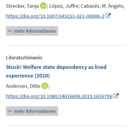
I
Strecker, Tanja
;
López, Joffre;
Cabasés, M. Àngels;
s
n
t
I
https://doi.org/10.1007/s43151-021-00048-2
n
e
n
e
r
n
mehr Informationen
u
ö
e
e
f
u
m
f
e
F
n
Literaturhinweis
m
e
e
F
Stuck! Welfare state dependency as lived
n
n
e
experience
(2020)
s
n
t
I
Andersen, Ditte
;
s
e
n
t
I
https://doi.org/10.1080/14616696.2019.1616796
r
n
e
n
ö
e
r
n
mehr Informationen
f
u
ö
e
f
e
f
u
n
m
f
e