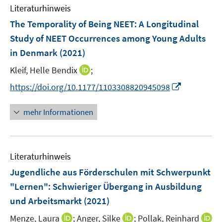
e
F
Literaturhinweis
m
n
e
F
The Temporality of Being NEET: A Longitudinal
n
e
Study of NEET Occurrences among Young Adults
s
n
in Denmark
(2021)
t
s
e
t
I
Kleif, Helle Bendix
;
r
e
n
I
https://doi.org/10.1177/1103308820945098
ö
r
n
n
f
ö
e
n
f
mehr Informationen
f
u
e
n
f
e
u
e
n
m
e
n
e
F
Literaturhinweis
m
n
e
F
Jugendliche aus Förderschulen mit Schwerpunkt
n
e
"Lernen": Schwieriger Übergang in Ausbildung
s
n
und Arbeitsmarkt
(2021)
t
s
e
t
I
I
Menze, Laura
;
Anger, Silke
;
Pollak, Reinhard