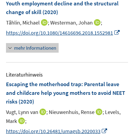
F
Youth employment decline and the structural
s
s
n
e
t
t
change of skill
(2020)
s
n
e
e
t
I
I
Tåhlin, Michael
;
Westerman, Johan
;
s
r
r
e
n
n
t
I
https://doi.org/10.1080/14616696.2018.1552981
ö
ö
r
n
n
e
n
f
f
ö
e
e
r
n
f
f
mehr Informationen
f
u
u
ö
e
n
n
f
e
e
f
u
e
e
n
m
m
f
e
n
n
e
F
F
n
Literaturhinweis
m
n
e
e
e
F
Escaping the motherhood trap: Parental leave
n
n
n
e
and childcare help young mothers to avoid NEET
s
s
n
risks
(2020)
t
t
s
e
e
t
I
I
Vugt, Lynn van
;
Nieuwenhuis, Rense
;
Levels,
r
r
e
n
n
I
Mark
;
ö
ö
r
n
n
n
f
f
I
https://doi.org/10.26481/umagsb.2020033
ö
e
e