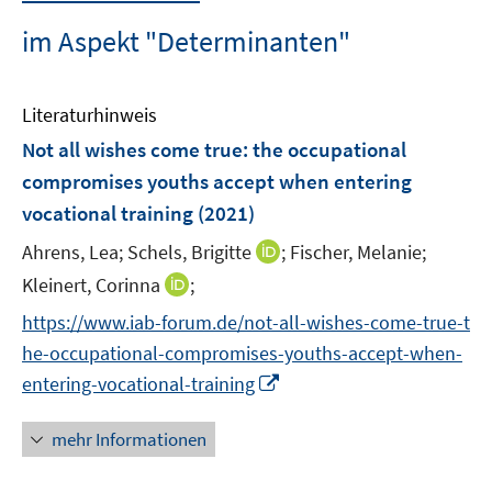
im Aspekt "Determinanten"
Literaturhinweis
Not all wishes come true: the occupational
compromises youths accept when entering
vocational training
(2021)
I
Ahrens, Lea;
Schels, Brigitte
;
Fischer, Melanie;
n
I
Kleinert, Corinna
;
n
n
https://www.iab-forum.de/not-all-wishes-come-true-t
e
n
he-occupational-compromises-youths-accept-when-
u
e
I
e
entering-vocational-training
u
n
m
e
n
F
mehr Informationen
m
e
e
F
u
n