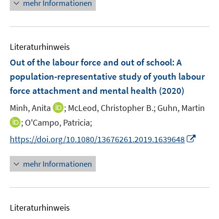
n
mehr Informationen
u
u
ö
e
e
e
f
u
m
m
f
e
F
F
n
Literaturhinweis
m
e
e
e
F
Out of the labour force and out of school: A
n
n
n
e
population-representative study of youth labour
s
s
n
force attachment and mental health
t
t
(2020)
s
e
e
t
I
Minh, Anita
;
McLeod, Christopher B.;
Guhn, Martin
r
r
e
n
I
;
O'Campo, Patricia;
ö
ö
r
n
n
f
f
I
https://doi.org/10.1080/13676261.2019.1639648
ö
e
n
f
f
n
f
u
e
n
n
n
mehr Informationen
f
e
u
e
e
e
n
m
e
n
n
u
e
F
m
e
n
e
F
Literaturhinweis
m
n
e