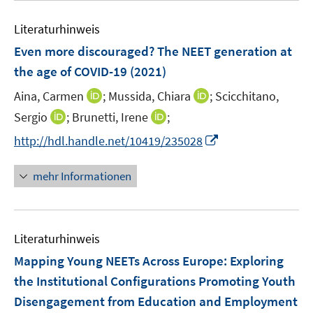
e
e
s
n
Literaturhinweis
m
t
s
F
e
Even more discouraged? The NEET generation at
t
e
r
e
the age of COVID-19
(2021)
n
ö
r
I
I
Aina, Carmen
;
Mussida, Chiara
;
Scicchitano,
s
f
ö
n
n
t
f
I
I
Sergio
;
Brunetti, Irene
;
f
n
n
e
n
n
n
f
I
http://hdl.handle.net/10419/235028
e
e
r
e
n
n
n
n
u
u
ö
n
e
e
e
n
mehr Informationen
e
e
f
u
u
n
e
m
m
f
e
e
u
F
F
n
m
m
e
e
e
e
F
F
Literaturhinweis
m
n
n
n
e
e
F
Mapping Young NEETs Across Europe: Exploring
s
s
n
n
e
t
t
the Institutional Configurations Promoting Youth
s
s
n
e
e
Disengagement from Education and Employment
t
t
s