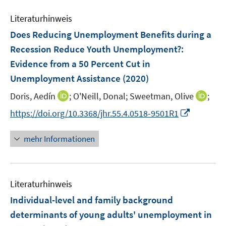
n
e
e
Literaturhinweis
m
n
F
Does Reducing Unemployment Benefits during a
e
Recession Reduce Youth Unemployment?
:
n
Evidence from a 50 Percent Cut in
s
Unemployment Assistance
(2020)
t
e
I
I
Doris, Aedín
;
O'Neill, Donal;
Sweetman, Olive
;
r
n
n
I
https://doi.org/10.3368/jhr.55.4.0518-9501R1
ö
n
n
n
f
e
e
n
mehr Informationen
f
u
u
e
n
e
e
u
e
m
m
e
n
F
F
Literaturhinweis
m
e
e
F
Individual-level and family background
n
n
e
determinants of young adults' unemployment in
s
s
n