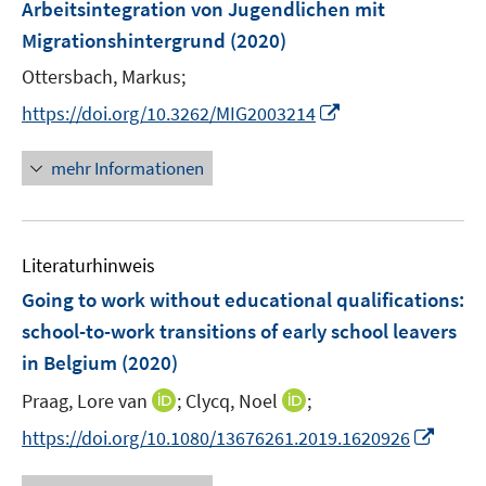
F
Arbeitsintegration von Jugendlichen mit
s
n
e
t
Migrationshintergrund
(2020)
s
n
e
t
Ottersbach, Markus;
s
r
e
t
I
https://doi.org/10.3262/MIG2003214
ö
r
e
n
f
ö
r
n
mehr Informationen
f
f
ö
e
n
f
f
u
e
n
f
e
n
e
n
Literaturhinweis
m
n
e
F
Going to work without educational qualifications:
n
e
school-to-work transitions of early school leavers
n
in Belgium
(2020)
s
t
I
I
Praag, Lore van
;
Clycq, Noel
;
e
n
n
I
https://doi.org/10.1080/13676261.2019.1620926
r
n
n
n
ö
e
e