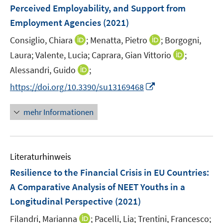
e
t
Perceived Employability, and Support from
s
n
e
Employment Agencies
t
(2021)
s
r
e
t
I
I
Consiglio, Chiara
;
Menatta, Pietro
;
Borgogni,
ö
r
e
n
n
I
Laura;
Valente, Lucia;
f
Caprara, Gian Vittorio
;
ö
r
n
n
n
f
I
Alessandri, Guido
f
;
ö
e
e
n
n
n
f
I
f
https://doi.org/10.3390/su13169468
u
u
e
e
n
n
n
f
e
e
u
n
e
e
n
n
m
m
mehr Informationen
e
u
n
e
e
F
F
m
e
u
n
e
e
F
m
e
n
n
e
F
Literaturhinweis
m
s
s
n
e
F
t
t
Resilience to the Financial Crisis in EU Countries:
s
n
e
e
e
t
A Comparative Analysis of NEET Youths in a
s
n
r
r
e
Longitudinal Perspective
t
(2021)
s
ö
ö
r
e
t
I
Filandri, Marianna
f
;
Pacelli, Lia;
Trentini, Francesco;
f
ö