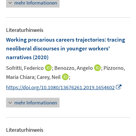
f
mehr Informationen
f
e
n
f
u
e
n
e
n
e
m
Literaturhinweis
n
F
Working precarious careers trajectories: tracing
e
neoliberal discourses in younger workers'
n
narratives
(2020)
s
t
I
I
Sofritti, Federico
;
Benozzo, Angelo
;
Pizzorno,
e
n
n
I
Maria Chiara;
Carey, Neil
;
r
n
n
n
I
https://doi.org/10.1080/13676261.2019.1654602
ö
e
e
n
n
f
u
u
e
n
f
mehr Informationen
e
e
u
e
n
m
m
e
u
e
F
F
m
e
n
e
e
F
Literaturhinweis
m
n
n
e