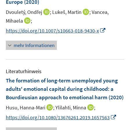
Europe
(2020)
t
t
s
e
e
t
I
I
Dvouletý, Ondřej
;
Lukeš, Martin
;
Vancea,
r
r
e
n
n
I
Mihaela
;
ö
ö
r
n
n
n
f
f
I
https://doi.org/10.1007/s10663-018-9430-x
ö
e
e
n
f
f
n
f
u
u
e
n
n
n
mehr Informationen
f
e
e
u
e
e
e
n
m
m
e
n
n
u
e
F
F
m
e
n
e
e
F
Literaturhinweis
m
n
n
e
F
The formation of long-term unemployed young
s
s
n
e
t
t
adults' emotional capital during childhood
:
a
s
n
e
e
Bourdieusian approach to emotional harm
t
(2020)
s
r
r
e
t
I
I
Husu, Hanna-Mari
;
Ylilahti, Minna
;
ö
ö
r
e
n
n
f
f
I
https://doi.org/10.1080/13676261.2019.1657563
ö
r
n
n
f
f
n
f
ö
e
e