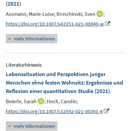
r
r
e
e
(2021)
t
ö
ö
r
r
e
I
Assmann, Marie-Luise;
Broschinski, Sven
;
f
f
ö
ö
r
n
f
f
f
f
I
https://doi.org/10.1007/s43151-021-00040-w
ö
n
n
n
f
f
n
f
e
e
e
n
n
n
mehr Informationen
f
u
n
n
e
e
e
n
e
n
n
u
e
m
e
n
F
Literaturhinweis
m
e
F
Lebenssituation und Perspektiven junger
n
e
Menschen ohne festen Wohnsitz
:
Ergebnisse und
s
n
Reflexion einer quantitativen Studie
(2021)
t
s
e
t
I
Beierle, Sarah
;
Hoch, Carolin;
r
e
n
I
https://doi.org/10.1007/s12592-021-00391-4
ö
r
n
n
f
ö
e
n
f
mehr Informationen
f
u