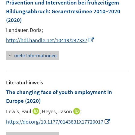
Prävention und Intervention bei frühzeitigem
s
s
n
Bildungsabbruch
:
Gesamtresümee 2010–2020
t
t
s
e
e
(2020)
t
r
r
e
Landauer, Doris;
ö
ö
r
I
f
f
http://hdl.handle.net/10419/247337
ö
n
f
f
f
n
n
n
mehr Informationen
f
e
e
e
n
u
n
n
e
e
n
Literaturhinweis
m
F
The changing face of youth employment in
e
Europe
(2020)
n
I
I
Lewis, Paul
;
Heyes, Jason
;
s
n
n
t
I
https://doi.org/10.1177/0143831X17720017
n
n
e
n
e
e
r