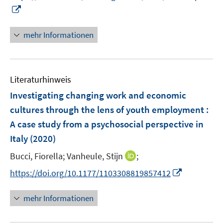
n
n
e
I
e
e
n
n
u
u
n
mehr Informationen
e
e
e
m
m
u
F
F
e
e
e
Literaturhinweis
m
n
n
F
Investigating changing work and economic
s
s
e
cultures through the lens of youth employment :
t
t
n
e
e
A case study from a psychosocial perspective in
s
r
r
Italy
(2020)
t
ö
ö
e
I
Bucci, Fiorella;
Vanheule, Stijn
;
f
f
r
n
f
f
I
https://doi.org/10.1177/1103308819857412
ö
n
n
n
n
f
e
e
e
n
mehr Informationen
f
u
n
n
e
n
e
u