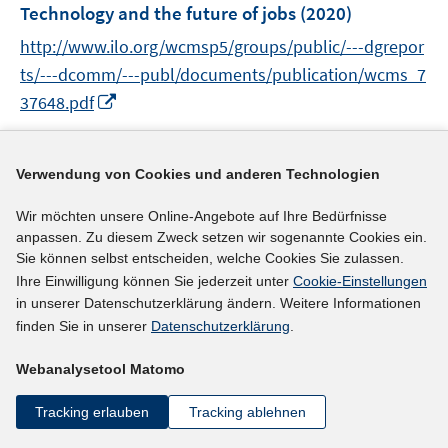
e
Technology and the future of jobs
(2020)
s
n
t
http://www.ilo.org/wcmsp5/groups/public/---dgrepor
s
e
t
ts/---dcomm/---publ/documents/publication/wcms_7
r
e
I
37648.pdf
ö
r
n
f
ö
n
mehr Informationen
f
f
e
Verwendung von Cookies und anderen Technologien
n
f
u
e
n
e
Wir möchten unsere Online-Angebote auf Ihre Bedürfnisse
n
anpassen. Zu diesem Zweck setzen wir sogenannte Cookies ein.
e
Literaturhinweis
m
Sie können selbst entscheiden, welche Cookies Sie zulassen.
n
F
Jugendarbeitslosigkeit und Migration im
Ihre Einwilligung können Sie jederzeit unter
Cookie-Einstellungen
e
ländlichen Raum
:
Analyse am Beispiel des
in unserer Datenschutzerklärung ändern. Weitere Informationen
n
finden Sie in unserer
Datenschutzerklärung
.
Bundeslandes Kärnten
(2019)
s
t
I
Aigner-Walder, Birgit;
Gruber, Marika
;
Webanalysetool Matomo
e
n
I
http://hdl.handle.net/10419/206694
r
n
Tracking erlauben
Tracking ablehnen
n
ö
e
n