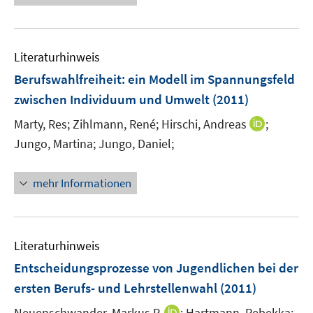
u
ö
e
f
e
f
u
n
m
f
e
e
F
n
Literaturhinweis
m
n
e
e
F
Berufswahlfreiheit
:
ein Modell im Spannungsfeld
n
n
e
zwischen Individuum und Umwelt
(2011)
s
n
t
I
Marty, Res;
Zihlmann, René;
Hirschi, Andreas
;
s
e
n
t
Jungo, Martina;
Jungo, Daniel;
r
n
e
ö
e
r
mehr Informationen
f
u
ö
f
e
f
n
m
f
e
F
n
Literaturhinweis
n
e
e
Entscheidungsprozesse von Jugendlichen bei der
n
n
ersten Berufs- und Lehrstellenwahl
(2011)
s
t
I
Neuenschwander, Markus P.
;
Hartmann, Rebekka;