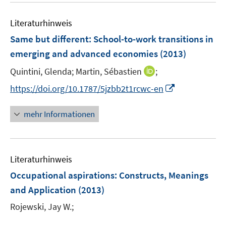
m
m
e
F
F
m
Literaturhinweis
e
e
F
Same but different: School-to-work transitions in
n
n
e
emerging and advanced economies
(2013)
s
s
n
t
t
s
I
Quintini, Glenda;
Martin, Sébastien
;
e
e
t
n
I
https://doi.org/10.1787/5jzbb2t1rcwc-en
r
r
e
n
n
ö
ö
r
e
n
mehr Informationen
f
f
ö
u
e
f
f
f
e
u
n
n
f
m
e
e
e
n
F
Literaturhinweis
m
n
n
e
e
F
Occupational aspirations: Constructs, Meanings
n
n
e
and Application
(2013)
s
n
t
Rojewski, Jay W.;
s
e
t