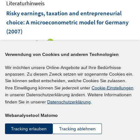
F
Literaturhinweis
f
m
n
n
e
n
F
Risky earnings, taxation and entrepreneurial
n
e
e
choice
:
A microeconometric model for Germany
s
n
n
(2007)
t
s
e
t
I
Fossen, Frank M.
;
r
e
n
I
https://ideas.repec.org/p/diw/diwwpp/dp705.html
ö
Verwendung von Cookies und anderen Technologien
r
n
n
f
ö
e
n
f
Wir möchten unsere Online-Angebote auf Ihre Bedürfnisse
mehr Informationen
f
u
e
anpassen. Zu diesem Zweck setzen wir sogenannte Cookies ein.
n
f
e
Sie können selbst entscheiden, welche Cookies Sie zulassen.
u
e
n
m
Ihre Einwilligung können Sie jederzeit unter
Cookie-Einstellungen
e
n
e
F
in unserer Datenschutzerklärung ändern. Weitere Informationen
Literaturhinweis
m
n
e
finden Sie in unserer
Datenschutzerklärung
.
F
Welfare regimes, employment systems and job
n
e
preference orientations
(2007)
Webanalysetool Matomo
s
n
t
I
Gallie, Duncan
;
s
Tracking erlauben
Tracking ablehnen
e
n
t
I
https://doi.org/10.1093/esr/jcm001
r