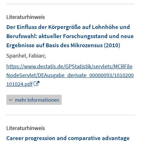
u
n
e
e
Literaturhinweis
m
n
F
Der Einfluss der Körpergröße auf Lohnhöhe und
e
Berufswahl
:
aktueller Forschungsstand und neue
n
Ergebnisse auf Basis des Mikrozensus
(2010)
s
t
Spanhel, Fabian;
e
https://www.destatis.de/GPStatistik/servlets/MCRFile
r
NodeServlet/DEAusgabe_derivate_00000093/1010200
ö
I
101024.pdf
f
n
f
n
mehr Informationen
n
e
e
u
n
e
Literaturhinweis
m
F
Career progression and comparative advantage