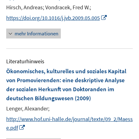
n
e
Hirsch, Andreas;
Vondracek, Fred W.;
s
r
t
I
https://doi.org/10.1016/j.jvb.2009.05.005
ö
e
n
f
r
n
mehr Informationen
f
ö
e
n
f
u
e
f
e
n
n
Literaturhinweis
m
e
F
Ökonomisches, kulturelles und soziales Kapital
n
e
von Promovierenden
:
eine deskriptive Analyse
n
der sozialen Herkunft von Doktoranden im
s
deutschen Bildungswesen
(2009)
t
e
Lenger, Alexander;
r
http://www.hof.uni-halle.de/journal/texte/09_2/Maess
ö
I
e.pdf
f
n
f