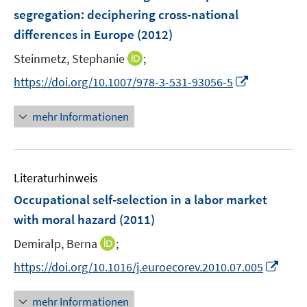
n
e
r
n
e
e
t
f
segregation
:
deciphering cross-national
f
s
n
ö
e
r
r
e
n
f
t
differences in Europe
(2012)
s
f
n
ö
ö
r
e
n
e
t
f
f
f
I
Steinmetz, Stephanie
;
ö
n
e
r
e
n
f
f
n
f
I
https://doi.org/10.1007/978-3-531-93056-5
n
ö
r
e
n
n
n
f
n
f
ö
n
e
e
e
n
n
f
mehr Informationen
f
n
n
u
e
e
n
f
e
n
u
e
n
m
e
n
e
F
Literaturhinweis
m
n
e
F
Occupational self-selection in a labor market
n
e
with moral hazard
(2011)
s
n
t
I
Demiralp, Berna
;
s
e
n
t
I
https://doi.org/10.1016/j.euroecorev.2010.07.005
r
n
e
n
ö
e
r
n
mehr Informationen
f