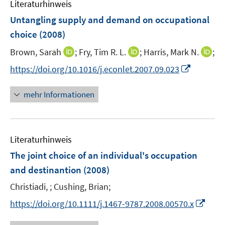
Literaturhinweis
m
F
Untangling supply and demand on occupational
e
choice
(2008)
n
I
I
I
Brown, Sarah
;
Fry, Tim R. L.
;
Harris, Mark N.
;
s
n
n
n
t
I
https://doi.org/10.1016/j.econlet.2007.09.023
n
n
n
e
n
e
e
e
r
n
mehr Informationen
u
u
u
ö
e
e
e
e
f
u
m
m
m
f
e
F
F
F
n
Literaturhinweis
m
e
e
e
e
F
The joint choice of an individual's occupation
n
n
n
n
e
and destinantion
(2008)
s
s
s
n
t
t
t
Christiadi, ;
Cushing, Brian;
s
e
e
e
t
I
https://doi.org/10.1111/j.1467-9787.2008.00570.x
r
r
r
e
n
ö
ö
ö
r