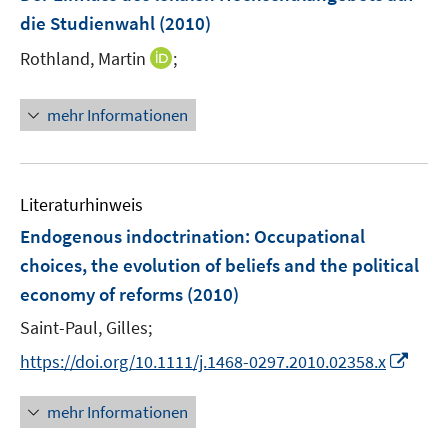
n
n
n
e
die Studienwahl
(2010)
s
s
n
t
t
I
Rothland, Martin
;
s
e
e
n
t
r
r
n
e
mehr Informationen
ö
ö
e
r
f
f
u
ö
f
f
e
f
n
n
m
f
Literaturhinweis
e
e
F
n
Endogenous indoctrination: Occupational
n
n
e
e
choices, the evolution of beliefs and the political
n
n
economy of reforms
(2010)
s
t
Saint-Paul, Gilles;
e
I
https://doi.org/10.1111/j.1468-0297.2010.02358.x
r
n
ö
n
mehr Informationen
f
e
f