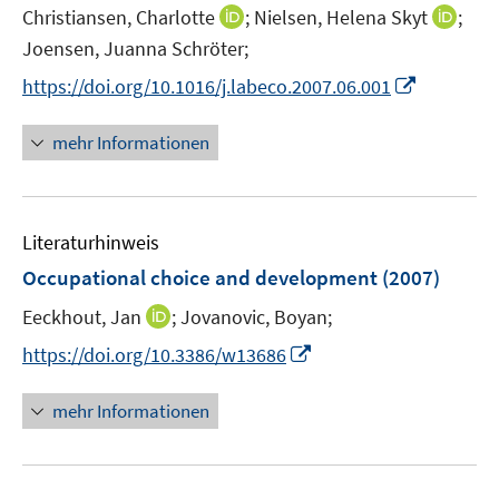
e
t
I
I
Christiansen, Charlotte
;
Nielsen, Helena Skyt
;
s
r
e
n
n
t
Joensen, Juanna Schröter;
ö
r
n
n
e
f
I
https://doi.org/10.1016/j.labeco.2007.06.001
ö
e
e
r
f
n
f
u
u
ö
n
n
mehr Informationen
f
e
e
f
e
e
n
m
m
f
n
u
e
F
F
n
e
n
e
e
e
Literaturhinweis
m
n
n
n
F
Occupational choice and development
(2007)
s
s
e
t
t
I
Eeckhout, Jan
;
Jovanovic, Boyan;
n
e
e
n
s
I
https://doi.org/10.3386/w13686
r
r
n
t
n
ö
ö
e
e
n
mehr Informationen
f
f
u
r
e
f
f
e
ö
u
n
n
m
f
e
e
e