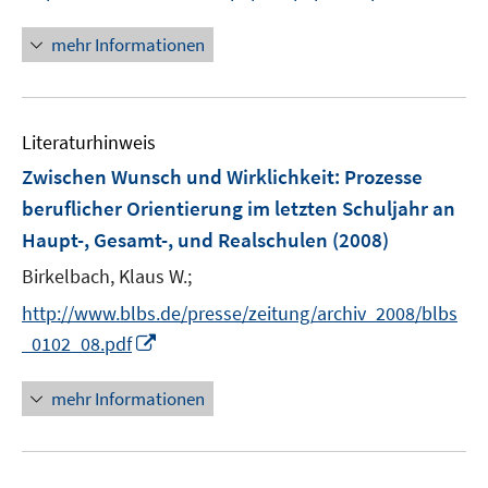
n
n
e
n
ö
e
e
r
n
mehr Informationen
f
u
u
ö
e
f
e
e
f
u
n
m
m
f
e
e
F
F
n
Literaturhinweis
m
n
e
e
e
F
Zwischen Wunsch und Wirklichkeit
:
Prozesse
n
n
n
e
beruflicher Orientierung im letzten Schuljahr an
s
s
n
Haupt-, Gesamt-, und Realschulen
t
t
(2008)
s
e
e
t
Birkelbach, Klaus W.;
r
r
e
http://www.blbs.de/presse/zeitung/archiv_2008/blbs
ö
ö
r
I
_0102_08.pdf
f
f
ö
n
f
f
f
n
n
n
mehr Informationen
f
e
e
e
n
u
n
n
e
e
n