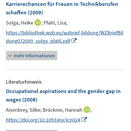
e
Karrierechancen für Frauen in Technikberufen
n
schaffen
(2009)
s
t
I
Solga, Heike
;
Pfahl, Lisa;
e
n
https://bibliothek.wzb.eu/wzbrief-bildung/WZBriefBil
r
n
I
dung072009_solga_pfahl.pdf
ö
e
n
f
u
n
mehr Informationen
f
e
e
n
m
u
e
F
e
n
e
Literaturhinweis
m
n
F
Occupational aspirations and the gender gap in
s
e
wages
(2008)
t
n
e
I
Aisenbrey, Silke;
Brückner, Hannah
;
s
r
n
t
I
https://doi.org/10.1093/esr/jcn024
ö
n
e
n
f
e