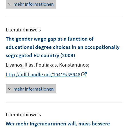
n
mehr Informationen
n
e
e
u
n
e
Literaturhinweis
m
F
The gender wage gap as a function of
e
educational degree choices in an occupationally
n
segregated EU country
(2009)
s
t
Livanos, Ilias;
Pouliakas, Konstantinos;
e
I
http://hdl.handle.net/10419/35946
r
n
ö
n
mehr Informationen
f
e
f
u
n
e
e
Literaturhinweis
m
n
F
Wer mehr Ingenieurinnen will, muss bessere