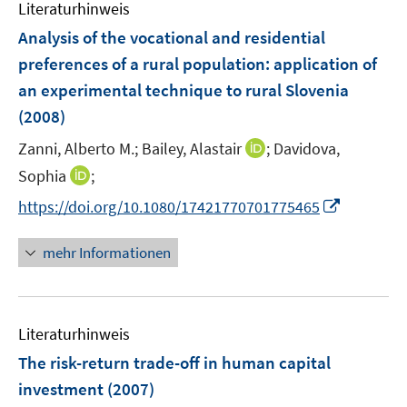
n
Literaturhinweis
m
n
n
e
F
Analysis of the vocational and residential
n
e
preferences of a rural population
:
application of
n
an experimental technique to rural Slovenia
s
(2008)
t
e
I
Zanni, Alberto M.;
Bailey, Alastair
;
Davidova,
r
n
I
Sophia
;
ö
n
n
I
f
https://doi.org/10.1080/17421770701775465
e
n
n
f
u
e
n
n
mehr Informationen
e
u
e
e
m
e
u
n
F
m
e
e
F
Literaturhinweis
m
n
e
F
The risk-return trade-off in human capital
s
n
e
t
investment
(2007)
s
n