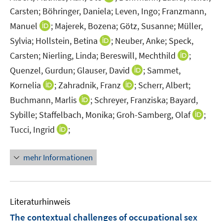
e
r
n
f
n
f
Carsten;
Böhringer, Daniela;
Leven, Ingo;
Franzmann,
f
u
ö
e
n
n
n
f
I
Manuel
;
Majerek, Bozena;
Götz, Susanne;
Müller,
e
f
u
e
e
e
n
n
m
f
I
Sylvia;
Hollstein, Betina
;
Neuber, Anke;
Speck,
e
n
u
n
e
n
F
n
n
m
I
Carsten;
Nierling, Linda;
Bereswill, Mechthild
;
e
n
e
e
e
n
F
n
m
I
Quenzel, Gurdun;
Glauser, David
;
Sammet,
u
n
n
e
e
n
F
n
e
I
I
Kornelia
;
Zahradnik, Franz
;
Scherr, Albert;
s
u
n
e
e
n
m
n
n
t
I
e
Buchmann, Marlis
;
Schreyer, Franziska;
Bayard,
s
u
n
e
F
n
n
e
n
m
t
e
I
Sybille;
Staffelbach, Monika;
Groh-Samberg, Olaf
;
s
u
e
e
e
r
n
F
e
m
n
t
I
e
Tucci, Ingrid
;
n
u
u
ö
e
e
r
F
n
e
n
m
s
e
e
f
u
n
ö
e
e
r
n
F
t
m
m
f
mehr Informationen
e
s
f
n
u
ö
e
e
e
F
F
n
m
t
f
s
e
f
u
n
r
e
e
e
F
e
n
t
m
f
e
s
ö
n
n
n
e
r
e
e
F
n
m
t
Literaturhinweis
f
s
s
n
ö
n
r
e
e
F
e
f
t
t
The contextual challenges of occupational sex
s
f
ö
n