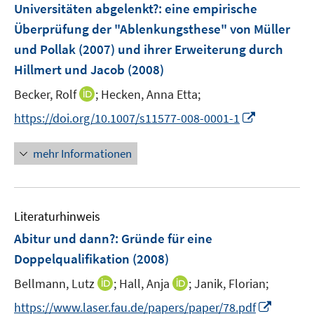
e
Universitäten abgelenkt?
:
eine empirische
t
n
e
Überprüfung der "Ablenkungsthese" von Müller
s
r
und Pollak (2007) und ihrer Erweiterung durch
t
ö
e
Hillmert und Jacob
(2008)
f
r
f
I
Becker, Rolf
;
Hecken, Anna Etta;
ö
n
n
I
https://doi.org/10.1007/s11577-008-0001-1
f
e
n
n
f
n
e
n
n
mehr Informationen
u
e
e
e
u
n
m
e
F
Literaturhinweis
m
e
F
Abitur und dann?
:
Gründe für eine
n
e
Doppelqualifikation
(2008)
s
n
t
I
I
Bellmann, Lutz
;
Hall, Anja
;
Janik, Florian;
s
e
n
n
t
I
https://www.laser.fau.de/papers/paper/78.pdf
r