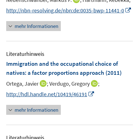
e
n
I
http://nbn-resolving.de/nbn:de:0035-bwp-11441-0
r
n
n
ö
e
n
mehr Informationen
f
u
e
f
e
u
n
m
e
e
F
Literaturhinweis
m
n
e
F
Immigration and the occupational choice of
n
e
natives
:
a factor proportions approach
(2011)
s
n
t
I
I
Ortega, Javier
;
Verdugo, Gregory
;
s
e
n
n
t
I
http://hdl.handle.net/10419/46191
r
n
n
e
n
ö
e
e
r
n
mehr Informationen
f
u
u
ö
e
f
e
e
f
u
n
m
m
f
e
e
F
F
n
Literaturhinweis
m