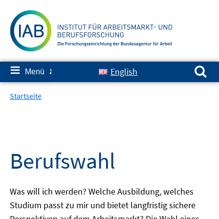
Springe
zum
Inhalt
Suchen nach:
≡
English
Menü
✘
Startseite
Berufswahl
Was will ich werden? Welche Ausbildung, welches
Studium passt zu mir und bietet langfristig sichere
Perspektiven auf dem Arbeitsmarkt? Die Wahl eines