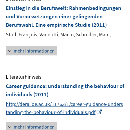
n
e
e
e
F
Einstieg in die Berufswelt
:
Rahmenbedingungen
n
n
n
e
und Voraussetzungen einer gelingenden
s
s
n
Berufswahl. Eine empirische Studie
t
(2011)
t
s
e
e
t
Stoll, François;
Vannotti, Marco;
Schreiber, Marc;
r
r
e
ö
ö
r
mehr Informationen
f
f
ö
f
f
f
n
n
f
e
e
n
Literaturhinweis
n
n
e
Career guidance
:
understanding the behaviour of
n
individuals
(2011)
http://dera.ioe.ac.uk/11763/1/career-guidance-unders
I
tanding-the-behaviour-of-individuals.pdf
n
n
mehr Informationen