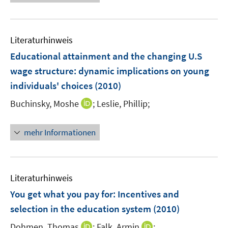
e
u
e
Literaturhinweis
m
F
Educational attainment and the changing U.S
e
wage structure: dynamic implications on young
n
individuals' choices
(2010)
s
t
I
Buchinsky, Moshe
;
Leslie, Phillip;
e
n
r
n
mehr Informationen
ö
e
f
u
f
e
n
m
Literaturhinweis
e
F
You get what you pay for: Incentives and
n
e
selection in the education system
(2010)
n
s
I
I
Dohmen, Thomas
;
Falk, Armin
;