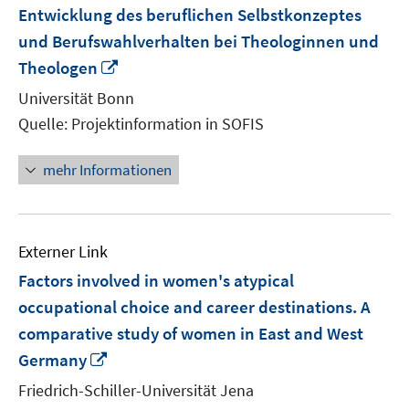
Entwicklung des beruflichen Selbstkonzeptes
und Berufswahlverhalten bei Theologinnen und
In
Theologen
neuem
Universität Bonn
Fenster
Quelle: Projektinformation in SOFIS
öffnen
mehr Informationen
Externer Link
Factors involved in women's atypical
occupational choice and career destinations. A
comparative study of women in East and West
In
Germany
neuem
Friedrich-Schiller-Universität Jena
Fenster