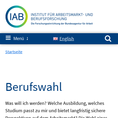
Springe
zum
Inhalt
Suchen nach:
≡
English
Menü
✘
Startseite
Berufswahl
Was will ich werden? Welche Ausbildung, welches
Studium passt zu mir und bietet langfristig sichere
Perspektiven auf dem Arbeitsmarkt? Die Wahl eines