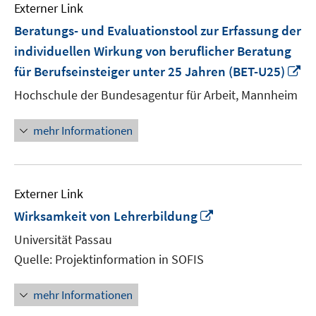
Externer Link
Beratungs- und Evaluationstool zur Erfassung der
individuellen Wirkung von beruflicher Beratung
In
für Berufseinsteiger unter 25 Jahren (BET-U25)
n
Hochschule der Bundesagentur für Arbeit, Mannheim
Fe
öf
mehr Informationen
Externer Link
In
Wirksamkeit von Lehrerbildung
neuem
Universität Passau
Fenster
Quelle: Projektinformation in SOFIS
öffnen
mehr Informationen