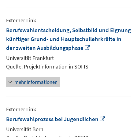
Externer Link
Berufswahlentscheidung, Selbstbild und Eignung
künftiger Grund- und Hauptschullehrkräfte in
In
der zweiten Ausbildungsphase
neuem
Universität Frankfurt
Fenster
Quelle: Projektinformation in SOFIS
öffnen
mehr Informationen
Externer Link
In
Berufswahlprozess bei Jugendlichen
neuem
Universität Bern
Fenster