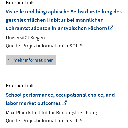
Externer Link
Visuelle und biographische Selbstdarstellung des
geschlechtlichen Habitus bei männlichen
In
Lehramtstudenten in untypischen Fächern
neue
Universität Siegen
Fenst
Quelle: Projektinformation in SOFIS
öffne
mehr Informationen
Externer Link
School performance, occupational choice, and
In
labor market outcomes
neuem
Max-Planck-Institut für Bildungsforschung
Fenster
Quelle: Projektinformation in SOFIS
öffnen