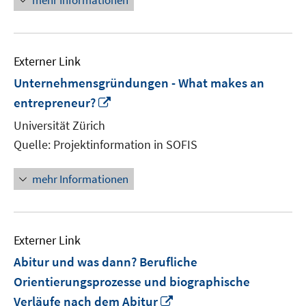
mehr Informationen
Externer Link
Unternehmensgründungen - What makes an
In
entrepreneur?
neuem
Universität Zürich
Fenster
Quelle: Projektinformation in SOFIS
öffnen
mehr Informationen
Externer Link
Abitur und was dann? Berufliche
Orientierungsprozesse und biographische
In
Verläufe nach dem Abitur