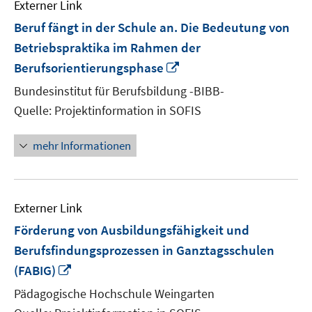
Externer Link
Beruf fängt in der Schule an. Die Bedeutung von
Betriebspraktika im Rahmen der
In
Berufsorientierungsphase
neuem
Bundesinstitut für Berufsbildung -BIBB-
Fenster
Quelle: Projektinformation in SOFIS
öffnen
mehr Informationen
Externer Link
Förderung von Ausbildungsfähigkeit und
Berufsfindungsprozessen in Ganztagsschulen
In
(FABIG)
neuem
Pädagogische Hochschule Weingarten
Fenster