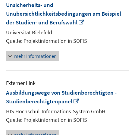
Unsicherheits- und
Unübersichtlichkeitsbedingungen am Beispiel
In
der Studien- und Berufswahl
neuem
Universität Bielefeld
Fenster
Quelle: Projektinformation in SOFIS
öffnen
mehr Informationen
Externer Link
Ausbildungswege von Studienberechtigten -
In
Studienberechtigtenpanel
neuem
HIS Hochschul-Informations-System GmbH
Fenster
Quelle: Projektinformation in SOFIS
öffnen