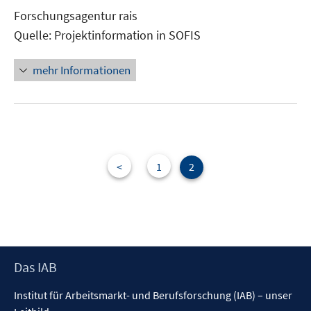
neuem
Forschungsagentur rais
Fenster
Quelle: Projektinformation in SOFIS
öffnen
mehr Informationen
<
1
2
Footer
Das IAB
Inhalt
Institut für Arbeitsmarkt- und Berufsforschung (IAB) – unser