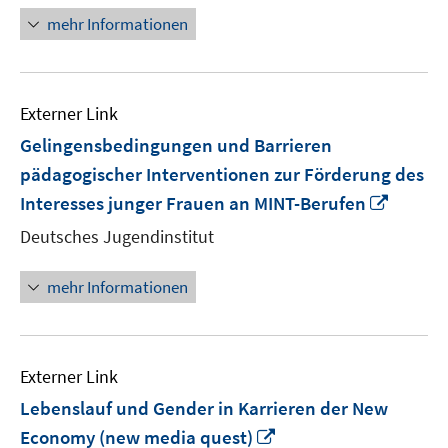
mehr Informationen
Externer Link
Gelingensbedingungen und Barrieren
pädagogischer Interventionen zur Förderung des
In
Interesses junger Frauen an MINT-Berufen
neuem
Deutsches Jugendinstitut
Fenste
öffnen
mehr Informationen
Externer Link
Lebenslauf und Gender in Karrieren der New
In
Economy (new media quest)