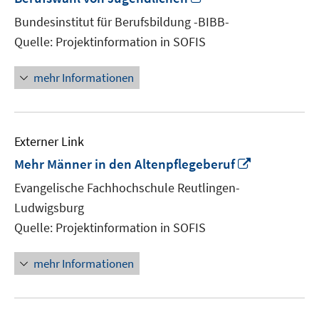
neuem
Bundesinstitut für Berufsbildung -BIBB-
Fenster
Quelle: Projektinformation in SOFIS
öffnen
mehr Informationen
Externer Link
In
Mehr Männer in den Altenpflegeberuf
neuem
Evangelische Fachhochschule Reutlingen-
Fenster
Ludwigsburg
öffnen
Quelle: Projektinformation in SOFIS
mehr Informationen