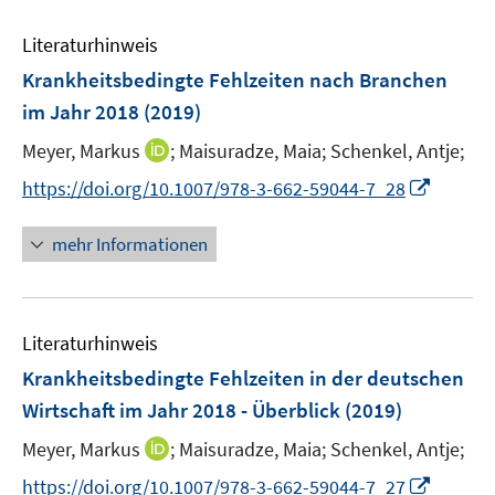
e
F
e
n
e
Literaturhinweis
m
n
F
Krankheitsbedingte Fehlzeiten nach Branchen
s
e
im Jahr 2018
(2019)
t
n
e
I
Meyer, Markus
;
Maisuradze, Maia;
Schenkel, Antje;
s
r
n
t
I
https://doi.org/10.1007/978-3-662-59044-7_28
ö
n
e
n
f
e
r
n
mehr Informationen
f
u
ö
e
n
e
f
u
e
m
f
e
n
F
n
Literaturhinweis
m
e
e
F
Krankheitsbedingte Fehlzeiten in der deutschen
n
n
e
Wirtschaft im Jahr 2018 - Überblick
(2019)
s
n
t
I
Meyer, Markus
;
Maisuradze, Maia;
Schenkel, Antje;
s
e
n
t
I
https://doi.org/10.1007/978-3-662-59044-7_27
r