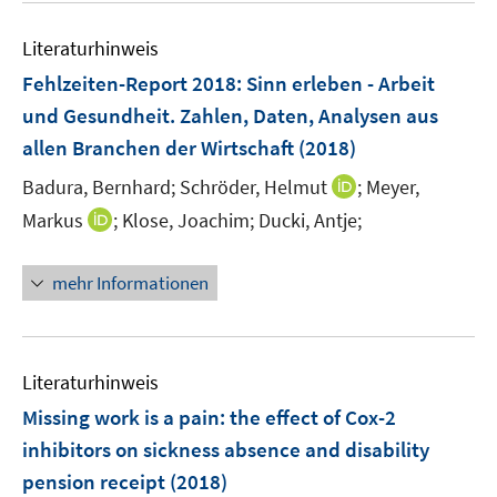
F
m
e
e
F
Literaturhinweis
m
n
e
F
Fehlzeiten-Report 2018
:
Sinn erleben - Arbeit
s
n
e
und Gesundheit. Zahlen, Daten, Analysen aus
t
s
n
e
allen Branchen der Wirtschaft
(2018)
t
s
r
e
t
I
Badura, Bernhard;
Schröder, Helmut
;
Meyer,
ö
r
e
n
I
Markus
;
Klose, Joachim;
Ducki, Antje;
f
ö
r
n
n
f
f
ö
e
n
n
f
mehr Informationen
f
u
e
e
n
f
e
u
n
e
n
m
e
n
e
F
m
Literaturhinweis
n
e
F
Missing work is a pain
:
the effect of Cox-2
n
e
inhibitors on sickness absence and disability
s
n
t
pension receipt
(2018)
s