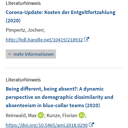
n
Literaturhinweis
m
n
e
F
Corona-Update: Kosten der Entgeltfortzahlung
n
e
(2020)
n
Pimpertz, Jochen;
s
t
I
http://hdl.handle.net/10419/218932
e
n
r
n
mehr Informationen
ö
e
f
u
f
e
n
Literaturhinweis
m
e
F
Being different, being absent?
:
A dynamic
n
e
perspective on demographic dissimilarity and
n
absenteeism in blue-collar teams
(2020)
s
t
I
I
Reinwald, Max
;
Kunze, Florian
;
e
n
n
I
https://doi.org/10.5465/amj.2018.0290
r