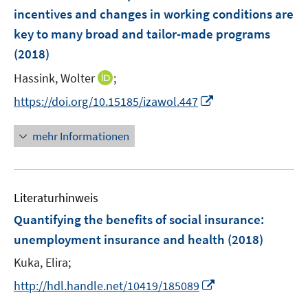
n
n
e
incentives and changes in working conditions are
n
key to many broad and tailor-made programs
(2018)
I
Hassink, Wolter
;
n
I
https://doi.org/10.15185/izawol.447
n
n
e
n
mehr Informationen
u
e
e
u
m
e
F
Literaturhinweis
m
e
F
Quantifying the benefits of social insurance
:
n
e
unemployment insurance and health
(2018)
s
n
t
Kuka, Elira;
s
e
t
I
http://hdl.handle.net/10419/185089
r
e
n