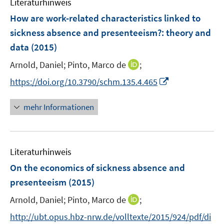
Literaturhinweis
m
n
F
e
How are work-related characteristics linked to
e
n
sickness absence and presenteeism?
:
theory and
n
data
(2015)
s
t
I
Arnold, Daniel;
Pinto, Marco de
;
e
n
I
https://doi.org/10.3790/schm.135.4.465
r
n
n
ö
e
n
mehr Informationen
f
u
e
f
e
u
n
m
e
e
F
Literaturhinweis
m
n
e
F
On the economics of sickness absence and
n
e
presenteeism
(2015)
s
n
t
I
Arnold, Daniel;
Pinto, Marco de
;
s
e
n
t
http://ubt.opus.hbz-nrw.de/volltexte/2015/924/pdf/di
r
n