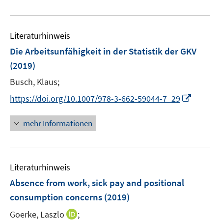
e
n
n
f
e
e
u
e
e
n
m
m
e
n
n
e
F
F
Literaturhinweis
m
n
e
e
F
Die Arbeitsunfähigkeit in der Statistik der GKV
n
n
e
(2019)
s
s
n
t
t
Busch, Klaus;
s
e
e
t
I
https://doi.org/10.1007/978-3-662-59044-7_29
r
r
e
n
ö
ö
r
n
mehr Informationen
f
f
ö
e
f
f
f
u
n
n
f
e
e
e
n
Literaturhinweis
m
n
n
e
F
Absence from work, sick pay and positional
n
e
consumption concerns
(2019)
n
I
Goerke, Laszlo
;
s