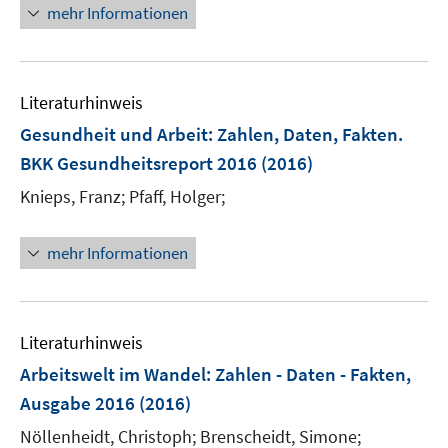
n
mehr Informationen
f
f
e
n
f
u
e
n
e
n
e
Literaturhinweis
m
n
F
Gesundheit und Arbeit
:
Zahlen, Daten, Fakten.
e
BKK Gesundheitsreport 2016
(2016)
n
Knieps, Franz;
Pfaff, Holger;
s
t
e
mehr Informationen
r
ö
f
Literaturhinweis
f
n
Arbeitswelt im Wandel
:
Zahlen - Daten - Fakten,
e
Ausgabe 2016
(2016)
n
Nöllenheidt, Christoph;
Brenscheidt, Simone;