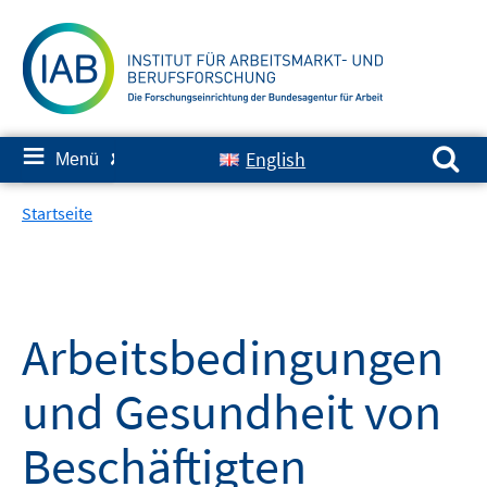
Springe
zum
Inhalt
Suchen nach:
≡
English
Menü
✘
Startseite
Arbeitsbedingungen
und Gesundheit von
Beschäftigten