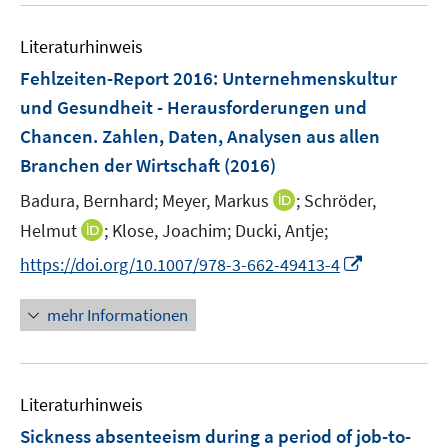
e
n
e
n
e
Literaturhinweis
m
n
F
Fehlzeiten-Report 2016
:
Unternehmenskultur
e
und Gesundheit - Herausforderungen und
n
Chancen. Zahlen, Daten, Analysen aus allen
s
Branchen der Wirtschaft
(2016)
t
e
I
Badura, Bernhard;
Meyer, Markus
;
Schröder,
r
n
I
Helmut
;
Klose, Joachim;
Ducki, Antje;
ö
n
n
I
f
https://doi.org/10.1007/978-3-662-49413-4
e
n
n
f
u
e
n
n
mehr Informationen
e
u
e
e
m
e
u
n
F
m
e
e
F
Literaturhinweis
m
n
e
F
Sickness absenteeism during a period of job-to-
s
n