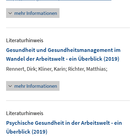
n
e
n
ö
e
r
n
mehr Informationen
f
u
ö
e
f
e
f
u
n
m
f
e
e
F
n
Literaturhinweis
m
n
e
e
F
Gesundheit und Gesundheitsmanagement im
n
n
e
Wandel der Arbeitswelt - ein Überblick
(2019)
s
n
t
Rennert, Dirk;
Kliner, Karin;
Richter, Matthias;
s
e
t
r
e
mehr Informationen
ö
r
f
ö
f
f
n
Literaturhinweis
f
e
n
Psychische Gesundheit in der Arbeitswelt - ein
n
e
Überblick
(2019)
n