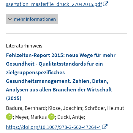
e
I
ssertation_masterfile_druck_27042015.pdf
ö
e
r
n
f
u
ö
n
mehr Informationen
f
e
f
e
n
m
f
u
e
F
n
e
n
e
e
Literaturhinweis
m
n
n
F
Fehlzeiten-Report 2015
:
neue Wege für mehr
s
e
Gesundheit - Qualitätsstandards für ein
t
n
e
zielgruppenspezifisches
s
r
Gesundheitsmanagement. Zahlen, Daten,
t
ö
e
Analysen aus allen Branchen der Wirtschaft
f
r
(2015)
f
ö
n
Badura, Bernhard;
Klose, Joachim;
Schröder, Helmut
f
e
I
I
;
Meyer, Markus
;
Ducki, Antje;
f
n
n
n
n
I
https://doi.org/10.1007/978-3-662-47264-4
n
n
e