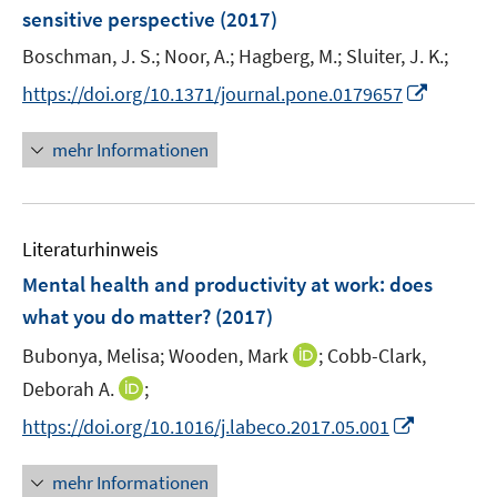
n
sensitive perspective
t
(2017)
t
s
e
e
t
Boschman, J. S.;
Noor, A.;
Hagberg, M.;
Sluiter, J. K.;
r
r
e
I
https://doi.org/10.1371/journal.pone.0179657
ö
ö
r
n
f
f
ö
n
mehr Informationen
f
f
f
e
n
n
f
u
e
e
n
e
n
n
e
Literaturhinweis
m
n
F
Mental health and productivity at work
:
does
e
what you do matter?
(2017)
n
I
Bubonya, Melisa;
Wooden, Mark
;
Cobb-Clark,
s
n
t
I
Deborah A.
;
n
e
n
I
https://doi.org/10.1016/j.labeco.2017.05.001
e
r
n
n
u
ö
e
n
mehr Informationen
e
f
u