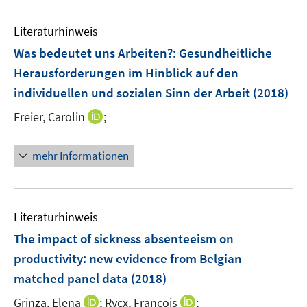
e
F
F
n
e
n
e
e
e
Literaturhinweis
m
n
n
n
F
Was bedeutet uns Arbeiten?
:
Gesundheitliche
s
s
e
Herausforderungen im Hinblick auf den
t
t
n
e
e
individuellen und sozialen Sinn der Arbeit
(2018)
s
r
r
t
I
Freier, Carolin
;
ö
ö
e
n
f
f
r
n
f
f
mehr Informationen
ö
e
n
n
f
u
e
e
f
e
n
n
n
m
Literaturhinweis
e
F
The impact of sickness absenteeism on
n
e
productivity
:
new evidence from Belgian
n
matched panel data
(2018)
s
t
I
I
Grinza, Elena
;
Rycx, François
;