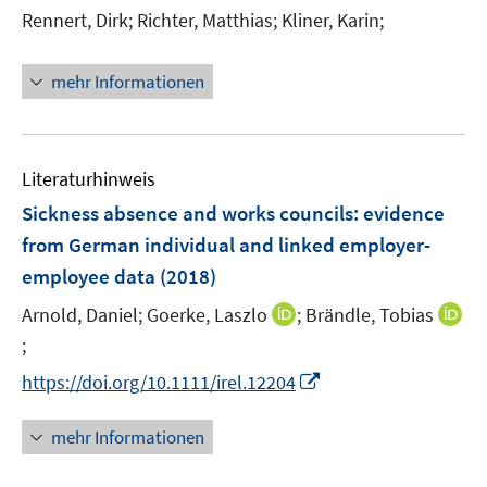
Rennert, Dirk;
Richter, Matthias;
Kliner, Karin;
mehr Informationen
Literaturhinweis
Sickness absence and works councils
:
evidence
from German individual and linked employer-
employee data
(2018)
I
Arnold, Daniel;
Goerke, Laszlo
;
Brändle, Tobias
n
;
I
n
n
I
https://doi.org/10.1111/irel.12204
e
n
n
u
e
n
mehr Informationen
e
u
e
m
e
u