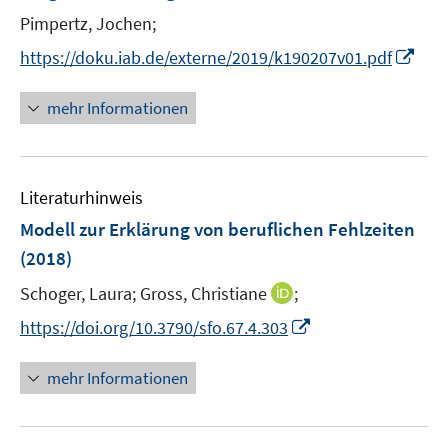
n
t
Pimpertz, Jochen;
s
e
t
I
https://doku.iab.de/externe/2019/k190207v01.pdf
r
e
n
ö
r
n
mehr Informationen
f
ö
e
f
f
u
n
f
e
e
n
Literaturhinweis
m
n
e
F
Modell zur Erklärung von beruflichen Fehlzeiten
n
e
(2018)
n
I
Schoger, Laura;
Gross, Christiane
;
s
n
t
I
https://doi.org/10.3790/sfo.67.4.303
n
e
n
e
r
n
mehr Informationen
u
ö
e
e
f
u
m
f
e