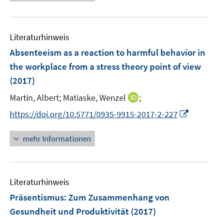
e
m
f
e
u
F
n
m
e
e
e
F
Literaturhinweis
m
n
n
e
F
Absenteeism as a reaction to harmful behavior in
s
n
e
t
the workplace from a stress theory point of view
s
n
e
(2017)
t
s
r
e
t
I
Martin, Albert;
Matiaske, Wenzel
;
ö
r
e
n
f
I
https://doi.org/10.5771/0935-9915-2017-2-227
ö
r
n
f
n
f
ö
e
n
n
f
mehr Informationen
f
u
e
e
n
f
e
n
u
e
n
m
e
n
e
F
Literaturhinweis
m
n
e
F
Präsentismus: Zum Zusammenhang von
n
e
Gesundheit und Produktivität
(2017)
s