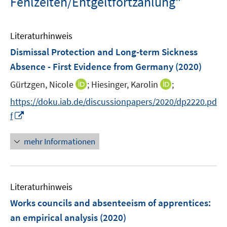
Fehlzeiten/Entgeltfortzahlung"
Literaturhinweis
Dismissal Protection and Long-term Sickness
Absence - First Evidence from Germany
(2020)
I
I
Gürtzgen, Nicole
;
Hiesinger, Karolin
;
n
n
https://doku.iab.de/discussionpapers/2020/dp2220.pd
n
n
I
f
e
e
n
u
u
n
mehr Informationen
e
e
e
m
m
u
F
F
e
e
e
Literaturhinweis
m
n
n
F
Works councils and absenteeism of apprentices
:
s
s
e
an empirical analysis
(2020)
t
t
n