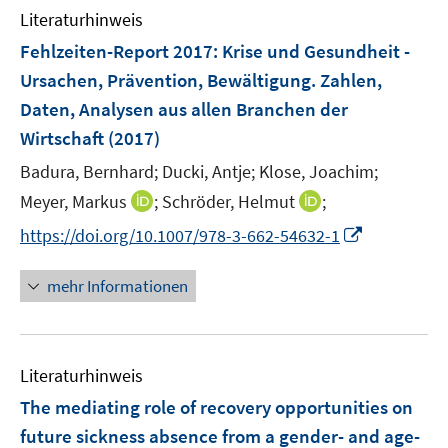
F
n
Literaturhinweis
m
e
e
F
Fehlzeiten-Report 2017
:
Krise und Gesundheit -
n
n
e
Ursachen, Prävention, Bewältigung. Zahlen,
s
n
Daten, Analysen aus allen Branchen der
t
s
e
Wirtschaft
(2017)
t
r
e
Badura, Bernhard;
Ducki, Antje;
Klose, Joachim;
ö
r
I
I
Meyer, Markus
;
Schröder, Helmut
;
f
ö
n
n
f
I
https://doi.org/10.1007/978-3-662-54632-1
f
n
n
n
n
f
e
e
e
n
n
mehr Informationen
u
u
n
e
e
e
e
u
n
m
m
e
F
F
Literaturhinweis
m
e
e
F
The mediating role of recovery opportunities on
n
n
e
future sickness absence from a gender- and age-
s
s