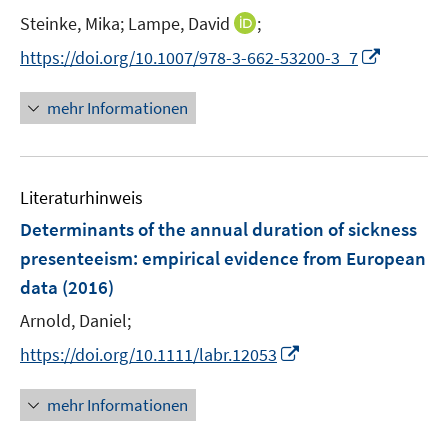
n
t
I
Steinke, Mika;
Lampe, David
;
s
e
n
t
I
https://doi.org/10.1007/978-3-662-53200-3_7
r
n
e
n
ö
e
r
n
mehr Informationen
f
u
ö
e
f
e
f
u
n
m
f
e
e
F
n
Literaturhinweis
m
n
e
e
F
Determinants of the annual duration of sickness
n
n
e
presenteeism
:
empirical evidence from European
s
n
data
(2016)
t
s
e
t
Arnold, Daniel;
r
e
I
https://doi.org/10.1111/labr.12053
ö
r
n
f
ö
n
mehr Informationen
f
f
e
n
f
u