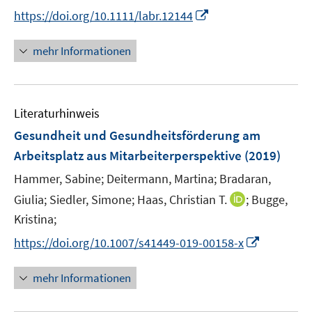
n
t
I
https://doi.org/10.1111/labr.12144
n
e
n
e
r
n
mehr Informationen
u
ö
e
e
f
u
m
f
e
F
n
Literaturhinweis
m
e
e
F
Gesundheit und Gesundheitsförderung am
n
n
e
Arbeitsplatz aus Mitarbeiterperspektive
(2019)
s
n
t
Hammer, Sabine;
Deitermann, Martina;
Bradaran,
s
e
t
I
Giulia;
Siedler, Simone;
Haas, Christian T.
;
Bugge,
r
e
n
Kristina;
ö
r
n
I
f
https://doi.org/10.1007/s41449-019-00158-x
ö
e
n
f
f
u
n
n
mehr Informationen
f
e
e
e
n
m
u
n