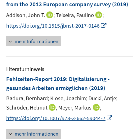
from the 2013 European company survey
(2019)
s
t
I
I
Addison, John T.
;
Teixeira, Paulino
;
e
n
n
I
https://doi.org/10.1515/jbnst-2017-0146
r
n
n
n
ö
e
e
n
mehr Informationen
f
u
u
e
f
e
e
u
n
m
m
e
e
F
F
Literaturhinweis
m
n
e
e
F
Fehlzeiten-Report 2019
:
Digitalisierung -
n
n
e
gesundes Arbeiten ermöglichen
(2019)
s
s
n
t
t
Badura, Bernhard;
Klose, Joachim;
Ducki, Antje;
s
e
e
t
I
I
Schröder, Helmut
;
Meyer, Markus
;
r
r
e
n
n
I
https://doi.org/10.1007/978-3-662-59044-7
ö
ö
r
n
n
n
f
f
ö
e
e
n
mehr Informationen
f
f
f
u
u