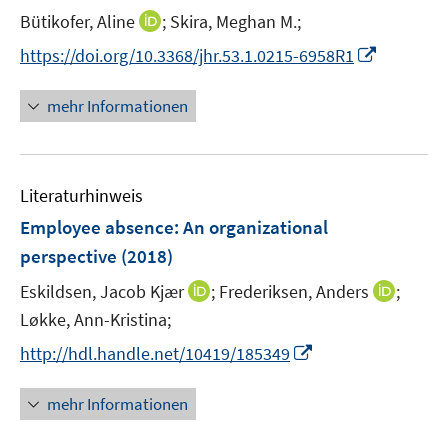
e
t
I
Bütikofer, Aline
;
Skira, Meghan M.;
r
e
n
I
https://doi.org/10.3368/jhr.53.1.0215-6958R1
ö
r
n
n
f
ö
e
n
f
mehr Informationen
f
u
e
n
f
e
u
e
n
m
e
n
e
F
Literaturhinweis
m
n
e
F
Employee absence: An organizational
n
e
perspective
(2018)
s
n
t
I
I
Eskildsen, Jacob Kjær
;
Frederiksen, Anders
;
s
e
n
n
t
Løkke, Ann-Kristina;
r
n
n
e
I
http://hdl.handle.net/10419/185349
ö
e
e
r
n
f
u
u
ö
n
mehr Informationen
f
e
e
f
e
n
m
m
f
u