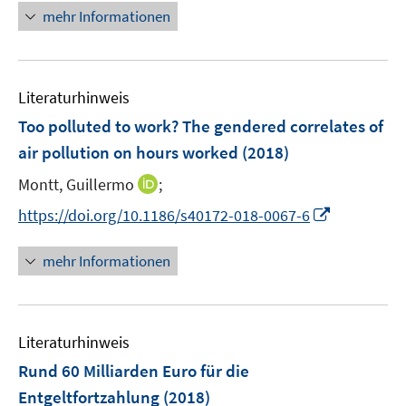
ö
r
n
mehr Informationen
f
ö
e
f
f
u
n
f
e
e
n
Literaturhinweis
m
n
e
F
Too polluted to work? The gendered correlates of
n
e
air pollution on hours worked
(2018)
n
I
Montt, Guillermo
;
s
n
t
I
https://doi.org/10.1186/s40172-018-0067-6
n
e
n
e
r
n
mehr Informationen
u
ö
e
e
f
u
m
f
e
F
n
Literaturhinweis
m
e
e
F
Rund 60 Milliarden Euro für die
n
n
e
Entgeltfortzahlung
(2018)
s