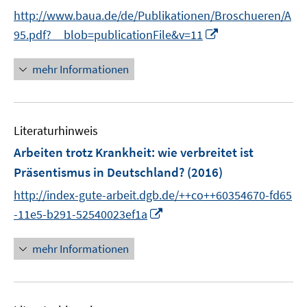
http://www.baua.de/de/Publikationen/Broschueren/A
I
95.pdf?__blob=publicationFile&v=11
n
n
mehr Informationen
e
u
e
Literaturhinweis
m
F
Arbeiten trotz Krankheit
:
wie verbreitet ist
e
Präsentismus in Deutschland?
(2016)
n
http://index-gute-arbeit.dgb.de/++co++60354670-fd65
s
I
t
-11e5-b291-52540023ef1a
n
e
n
r
mehr Informationen
e
ö
u
f
e
f