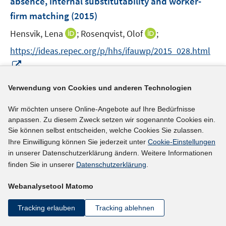
absence, internal substitutability and worker-
s
s
n
firm matching
(2015)
t
t
s
e
e
t
I
I
Hensvik, Lena
;
Rosenqvist, Olof
;
r
r
e
n
n
https://ideas.repec.org/p/hhs/ifauwp/2015_028.html
ö
ö
r
n
n
I
f
f
ö
e
e
n
f
f
f
u
u
n
n
n
Verwendung von Cookies und anderen Technologien
mehr Informationen
f
e
e
e
e
e
n
m
m
Wir möchten unsere Online-Angebote auf Ihre Bedürfnisse
u
n
n
e
F
F
anpassen. Zu diesem Zweck setzen wir sogenannte Cookies ein.
e
n
e
e
Sie können selbst entscheiden, welche Cookies Sie zulassen.
Literaturhinweis
m
n
n
Ihre Einwilligung können Sie jederzeit unter
Cookie-Einstellungen
F
Coming to work while sick
:
an economic theory of
s
s
in unserer Datenschutzerklärung ändern. Weitere Informationen
e
presenteeism with an application to German
t
t
finden Sie in unserer
Datenschutzerklärung
.
n
e
e
data
(2015)
s
Webanalysetool Matomo
r
r
t
I
I
Hirsch, Boris
;
Schnabel, Claus
;
Lechmann,
ö
ö
e
Tracking erlauben
Tracking ablehnen
n
n
Daniel S. J.;
f
f
r
n
n