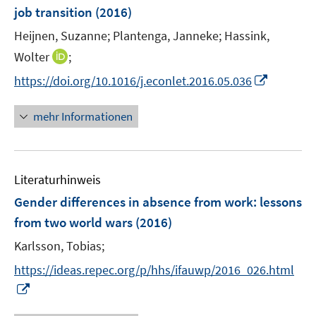
e
t
job transition
(2016)
s
n
e
t
Heijnen, Suzanne;
Plantenga, Janneke;
Hassink,
s
r
e
t
I
Wolter
;
ö
r
e
n
f
I
https://doi.org/10.1016/j.econlet.2016.05.036
ö
r
n
f
n
f
ö
e
n
n
mehr Informationen
f
f
u
e
e
n
f
e
n
u
e
n
m
e
n
e
F
Literaturhinweis
m
n
e
F
Gender differences in absence from work
:
lessons
n
e
from two world wars
(2016)
s
n
t
Karlsson, Tobias;
s
e
t
https://ideas.repec.org/p/hhs/ifauwp/2016_026.html
r
e
I
ö
r
n
f
ö