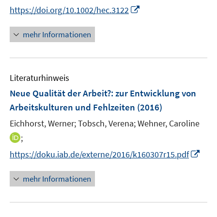
n
n
t
I
https://doi.org/10.1002/hec.3122
n
n
e
n
e
e
r
n
mehr Informationen
u
u
ö
e
e
e
f
u
m
m
f
e
F
F
n
Literaturhinweis
m
e
e
e
F
Neue Qualität der Arbeit?
:
zur Entwicklung von
n
n
n
e
Arbeitskulturen und Fehlzeiten
(2016)
s
s
n
t
t
Eichhorst, Werner;
Tobsch, Verena;
Wehner, Caroline
s
e
e
t
I
;
r
r
e
n
I
https://doku.iab.de/externe/2016/k160307r15.pdf
ö
ö
r
n
n
f
f
ö
e
n
mehr Informationen
f
f
f
u
e
n
n
f
e
u
e
e
n
m
e
n
n