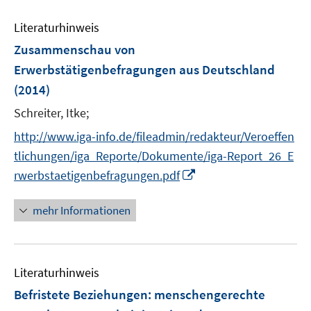
e
e
e
n
n
Literaturhinweis
m
s
s
F
Zusammenschau von
t
t
e
e
e
Erwerbstätigenbefragungen aus Deutschland
n
r
r
(2014)
s
ö
ö
t
Schreiter, Itke;
f
f
e
f
f
http://www.iga-info.de/fileadmin/redakteur/Veroeffen
r
n
n
tlichungen/iga_Reporte/Dokumente/iga-Report_26_E
ö
e
e
I
rwerbstaetigenbefragungen.pdf
f
n
n
n
f
n
mehr Informationen
n
e
e
u
n
e
Literaturhinweis
m
F
Befristete Beziehungen
:
menschengerechte
e