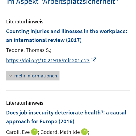
im Aspekt "Arbeitsplatzsicherheit"
Literaturhinweis
Counting injuries and illnesses in the workplace
:
an international review
(2017)
Tedone, Thomas S.;
I
https://doi.org/10.21916/mlr.2017.23
n
n
mehr Informationen
e
u
e
Literaturhinweis
m
F
Does job insecurity deteriorate health?
:
a causal
e
approach for Europe
(2016)
n
I
I
Caroli, Eve
;
Godard, Mathilde
;
s