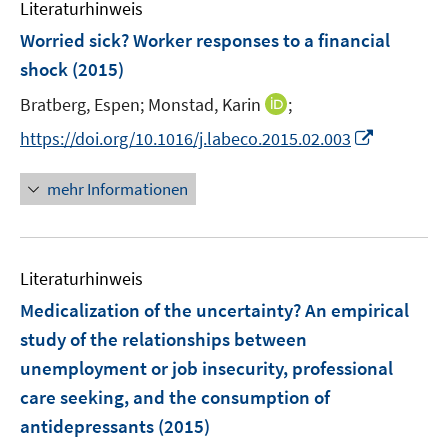
Literaturhinweis
m
s
n
F
Worried sick? Worker responses to a financial
t
s
e
e
shock
(2015)
t
n
r
e
I
Bratberg, Espen;
Monstad, Karin
;
s
ö
r
n
t
f
I
https://doi.org/10.1016/j.labeco.2015.02.003
ö
n
e
f
n
f
e
r
n
n
f
mehr Informationen
u
ö
e
e
n
e
f
n
u
e
m
f
e
n
F
n
Literaturhinweis
m
e
e
F
Medicalization of the uncertainty? An empirical
n
n
e
study of the relationships between
s
n
unemployment or job insecurity, professional
t
s
e
care seeking, and the consumption of
t
r
e
antidepressants
(2015)
ö
r