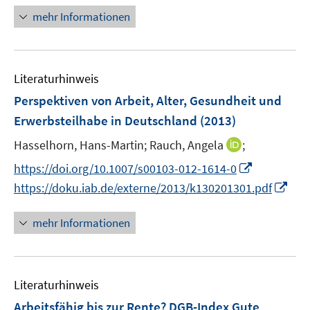
u
e
n
mehr Informationen
e
n
e
m
u
F
e
e
Literaturhinweis
m
n
F
Perspektiven von Arbeit, Alter, Gesundheit und
s
e
Erwerbsteilhabe in Deutschland
(2013)
t
n
e
I
Hasselhorn, Hans-Martin;
Rauch, Angela
;
s
r
n
t
I
https://doi.org/10.1007/s00103-012-1614-0
ö
n
e
n
I
f
https://doku.iab.de/externe/2013/k130201301.pdf
e
r
n
n
f
u
ö
e
n
n
mehr Informationen
e
f
u
e
e
m
f
e
u
n
F
n
m
e
e
e
F
Literaturhinweis
m
n
n
e
F
Arbeitsfähig bis zur Rente? DGB-Index Gute