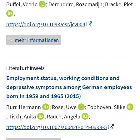
I
Buffel, Veerle
;
Dereuddre, Rozemarijn;
Bracke, Piet
f
ö
n
f
I
;
f
n
n
n
f
I
https://doi.org/10.1093/esr/jcv004
e
e
n
n
n
u
n
e
e
n
mehr Informationen
e
u
n
e
m
e
u
F
m
e
e
F
Literaturhinweis
m
n
e
F
Employment status, working conditions and
s
n
e
t
depressive symptoms among German employees
s
n
e
born in 1959 and 1965
t
(2015)
s
r
e
t
I
I
Burr, Hermann
;
Rose, Uwe
;
Tophoven, Silke
ö
r
e
n
n
I
I
I
;
Tisch, Anita
;
f
Rauch, Angela
;
ö
r
n
n
n
n
n
f
f
I
https://doi.org/10.1007/s00420-014-0999-5
ö
e
e
n
n
n
n
f
n
f
u
u
e
e
e
e