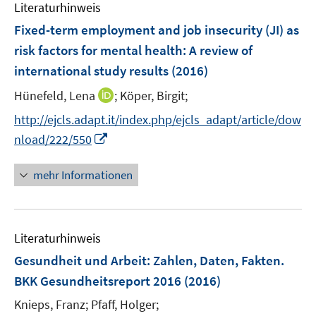
e
F
Literaturhinweis
m
n
e
F
Fixed-term employment and job insecurity (JI) as
n
e
risk factors for mental health
:
A review of
s
n
international study results
t
(2016)
s
e
t
I
Hünefeld, Lena
;
Köper, Birgit;
r
e
n
http://ejcls.adapt.it/index.php/ejcls_adapt/article/dow
ö
r
n
I
f
nload/222/550
ö
e
n
f
f
u
n
n
mehr Informationen
f
e
e
e
n
m
u
n
e
F
e
n
e
Literaturhinweis
m
n
F
Gesundheit und Arbeit
:
Zahlen, Daten, Fakten.
s
e
BKK Gesundheitsreport 2016
(2016)
t
n
e
Knieps, Franz;
Pfaff, Holger;
s
r