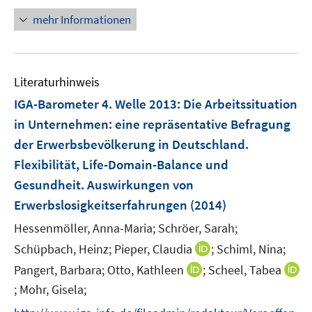
ö
e
n
mehr Informationen
f
u
e
f
e
u
n
m
e
e
F
Literaturhinweis
m
n
e
F
IGA-Barometer 4. Welle 2013: Die Arbeitssituation
n
e
in Unternehmen
:
eine repräsentative Befragung
s
n
der Erwerbsbevölkerung in Deutschland.
t
s
e
Flexibilität, Life-Domain-Balance und
t
r
e
Gesundheit. Auswirkungen von
ö
r
Erwerbslosigkeitserfahrungen
(2014)
f
ö
f
Hessenmöller, Anna-Maria;
Schröer, Sarah;
f
n
I
Schüpbach, Heinz;
Pieper, Claudia
;
Schiml, Nina;
f
e
n
n
I
Pangert, Barbara;
Otto, Kathleen
;
Scheel, Tabea
n
n
e
n
;
Mohr, Gisela;
I
e
n
n
n