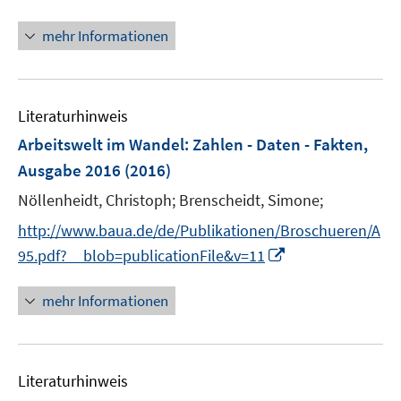
t
ö
e
mehr Informationen
f
r
f
ö
n
f
e
Literaturhinweis
f
n
n
Arbeitswelt im Wandel
:
Zahlen - Daten - Fakten,
e
Ausgabe 2016
(2016)
n
Nöllenheidt, Christoph;
Brenscheidt, Simone;
http://www.baua.de/de/Publikationen/Broschueren/A
I
95.pdf?__blob=publicationFile&v=11
n
n
mehr Informationen
e
u
e
Literaturhinweis
m