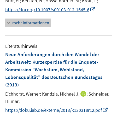
t
Burr, H.;
Kersten, N.;
Hasselhorn, H. M.;
Kroll, L.;
r
r
e
I
https://doi.org/10.1007/s00103-012-1645-6
ö
ö
r
n
f
f
ö
n
mehr Informationen
f
f
f
e
n
n
f
u
e
e
n
e
n
n
e
Literaturhinweis
m
n
F
Neue Anforderungen durch den Wandel der
e
Arbeitswelt
:
Kurzexpertise für die Enquete-
n
Kommission "Wachstum, Wohlstand,
s
Lebensqualität" des Deutschen Bundestages
t
e
(2013)
r
I
Eichhorst, Werner;
Kendzia, Michael J.
;
Schneider,
ö
n
Hilmar;
f
n
f
I
https://doku.iab.de/externe/2013/k130318r12.pdf
e
n
n