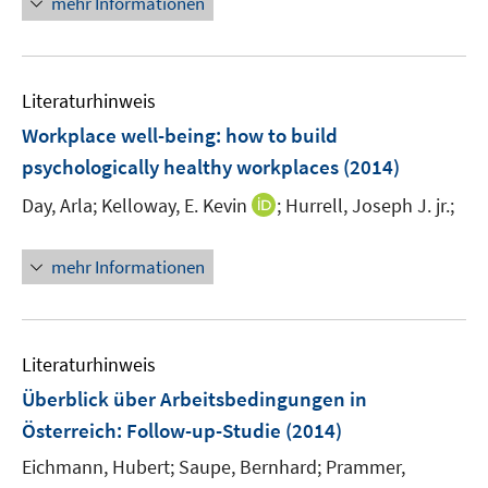
mehr Informationen
f
e
e
u
e
e
n
m
m
e
u
n
e
F
F
m
e
n
e
e
F
Literaturhinweis
m
n
n
e
F
Workplace well-being
:
how to build
s
s
n
e
psychologically healthy workplaces
(2014)
t
t
s
n
e
e
t
I
Day, Arla;
Kelloway, E. Kevin
;
Hurrell, Joseph J. jr.;
s
r
r
e
n
t
ö
ö
r
n
e
mehr Informationen
f
f
ö
e
r
f
f
f
u
ö
n
n
f
e
f
e
e
n
m
f
Literaturhinweis
n
n
e
F
n
Überblick über Arbeitsbedingungen in
n
e
e
Österreich
:
Follow-up-Studie
(2014)
n
n
s
Eichmann, Hubert;
Saupe, Bernhard;
Prammer,