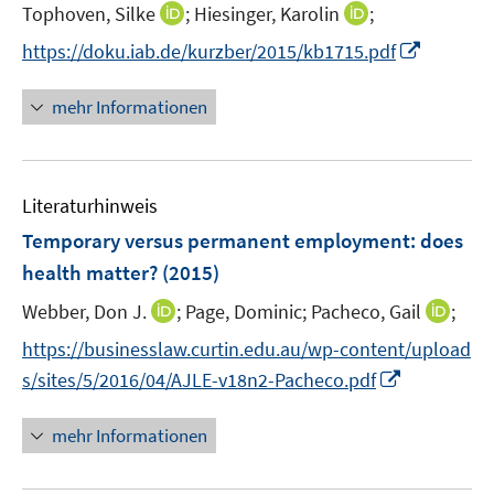
e
I
I
Tophoven, Silke
;
Hiesinger, Karolin
;
f
ö
r
n
n
f
I
https://doku.iab.de/kurzber/2015/kb1715.pdf
f
ö
n
n
n
n
f
f
e
e
e
n
n
mehr Informationen
f
u
u
n
e
e
n
e
e
u
n
e
m
m
e
n
F
F
Literaturhinweis
m
e
e
F
Temporary versus permanent employment
:
does
n
n
e
health matter?
(2015)
s
s
n
t
t
I
I
Webber, Don J.
;
Page, Dominic;
Pacheco, Gail
;
s
e
e
n
n
t
https://businesslaw.curtin.edu.au/wp-content/upload
r
r
n
n
e
I
s/sites/5/2016/04/AJLE-v18n2-Pacheco.pdf
ö
ö
e
e
r
n
f
f
u
u
ö
n
mehr Informationen
f
f
e
e
f
e
n
n
m
m
f
u
e
e