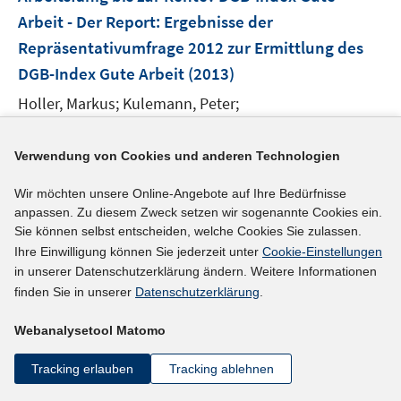
s
n
e
Arbeit - Der Report
:
Ergebnisse der
t
s
n
e
Repräsentativumfrage 2012 zur Ermittlung des
t
s
r
e
DGB-Index Gute Arbeit
(2013)
t
ö
r
e
Holler, Markus;
Kulemann, Peter;
f
ö
r
f
http://www.dgb-index-gute-arbeit.de/downloads/pub
f
ö
n
f
likationen/data/dgb-index-gute-arbeit-arbeitsfaehig-b
Verwendung von Cookies und anderen Technologien
f
e
n
I
f
is-zur-rente.pdf
n
Wir möchten unsere Online-Angebote auf Ihre Bedürfnisse
e
n
n
anpassen. Zu diesem Zweck setzen wir sogenannte Cookies ein.
n
n
e
mehr Informationen
Sie können selbst entscheiden, welche Cookies Sie zulassen.
e
n
Ihre Einwilligung können Sie jederzeit unter
Cookie-Einstellungen
u
in unserer Datenschutzerklärung ändern. Weitere Informationen
e
finden Sie in unserer
Datenschutzerklärung
.
Literaturhinweis
m
F
Webanalysetool Matomo
Handbook of work disability
:
prevention and
e
management
(2013)
Tracking erlauben
Tracking ablehnen
n
Loisel, Patrick;
Costa-Black, Katia;
Pransky, Glenn;
s