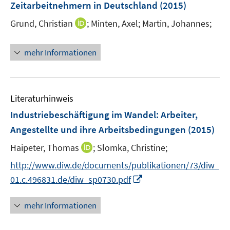
Zeitarbeitnehmern in Deutschland
(2015)
s
n
t
I
Grund, Christian
;
Minten, Axel;
Martin, Johannes;
s
e
n
t
r
n
e
mehr Informationen
ö
e
r
f
u
ö
f
e
f
n
m
f
Literaturhinweis
e
F
n
Industriebeschäftigung im Wandel
:
Arbeiter,
n
e
e
Angestellte und ihre Arbeitsbedingungen
(2015)
n
n
s
I
Haipeter, Thomas
;
Slomka, Christine;
t
n
http://www.diw.de/documents/publikationen/73/diw_
e
n
I
01.c.496831.de/diw_sp0730.pdf
r
e
n
ö
u
n
mehr Informationen
f
e
e
f
m
u