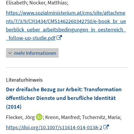
t
Elisabeth;
Nocker, Matthias;
e
https://www.sozialministerium.at/cms/site/attachme
r
nts/7/3/9/CH3434/CMS1462260342750/e-book_br_ue
ö
berblick_ueber_arbeitsbedingungen_in_oesterreich_
f
I
f
_follow-up-studie.pdf
n
n
n
e
mehr Informationen
e
n
u
e
Literaturhinweis
m
F
Der dreifache Bezug zur Arbeit
:
Transformation
e
öffentlicher Dienste und berufliche Identität
n
(2014)
s
t
I
Flecker, Jörg
;
Krenn, Manfred;
Tschernitz, Maria;
e
n
I
https://doi.org/10.1007/s11614-014-0138-2
r
n
n