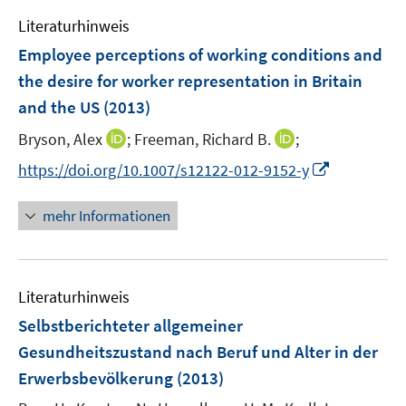
e
Literaturhinweis
m
F
Employee perceptions of working conditions and
e
the desire for worker representation in Britain
n
and the US
(2013)
s
t
I
I
Bryson, Alex
;
Freeman, Richard B.
;
e
n
n
I
https://doi.org/10.1007/s12122-012-9152-y
r
n
n
n
ö
e
e
n
mehr Informationen
f
u
u
e
f
e
e
u
n
m
m
e
e
F
F
Literaturhinweis
m
n
e
e
F
Selbstberichteter allgemeiner
n
n
e
Gesundheitszustand nach Beruf und Alter in der
s
s
n
Erwerbsbevölkerung
t
(2013)
t
s
e
e