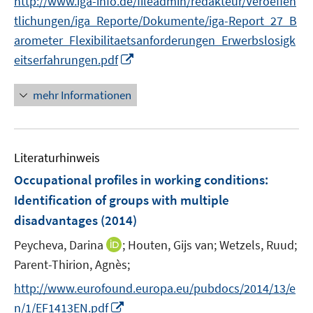
http://www.iga-info.de/fileadmin/redakteur/Veroeffen
u
e
n
e
tlichungen/iga_Reporte/Dokumente/iga-Report_27_B
u
e
m
arometer_Flexibilitaetsanforderungen_Erwerbslosigk
e
u
F
I
m
eitserfahrungen.pdf
e
e
n
F
m
n
n
e
F
mehr Informationen
s
e
n
e
t
u
s
n
e
e
t
s
r
Literaturhinweis
m
e
t
ö
F
r
e
Occupational profiles in working conditions:
f
e
ö
r
Identification of groups with multiple
f
n
f
ö
disadvantages
(2014)
n
s
f
f
e
t
n
I
Peycheva, Darina
;
Houten, Gijs van;
Wetzels, Ruud;
f
n
e
e
n
n
Parent-Thirion, Agnès;
r
n
n
e
http://www.eurofound.europa.eu/pubdocs/2014/13/e
ö
e
n
I
n/1/EF1413EN.pdf
f
u