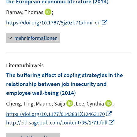
e
the European economic literature
(2014)
t
n
r
e
I
Barnay, Thomas
;
s
ö
r
n
t
I
f
https://doi.org/10.1787/5jz0zb71xhmr-en
ö
n
e
n
f
f
e
r
n
n
mehr Informationen
f
u
ö
e
e
n
e
f
u
n
e
m
f
e
n
F
n
Literaturhinweis
m
e
e
F
The buffering effect of coping strategies in the
n
n
e
relationship between job insecurity and
s
n
employee well-being
t
(2014)
s
e
t
I
I
Cheng, Ting;
Mauno, Saija
;
Lee, Cynthia
;
r
e
n
n
I
https://doi.org/10.1177/0143831X12463170
ö
r
n
n
n
I
f
http://eid.sagepub.com/content/35/1/71.full
ö
e
e
n
n
f
f
u
u
e
n
n