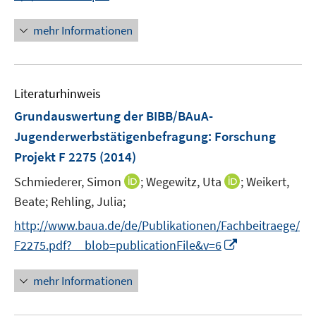
n
f
e
n
n
mehr Informationen
m
e
e
F
u
n
e
e
n
Literaturhinweis
m
s
F
Grundauswertung der BIBB/BAuA-
t
e
e
Jugenderwerbstätigenbefragung
:
Forschung
n
r
Projekt F 2275
(2014)
s
ö
t
I
I
Schmiederer, Simon
;
Wegewitz, Uta
;
Weikert,
f
e
n
n
Beate;
Rehling, Julia;
f
r
n
n
n
http://www.baua.de/de/Publikationen/Fachbeitraege/
ö
e
e
e
I
F2275.pdf?__blob=publicationFile&v=6
f
u
u
n
n
f
e
e
n
n
mehr Informationen
m
m
e
e
F
F
u
n