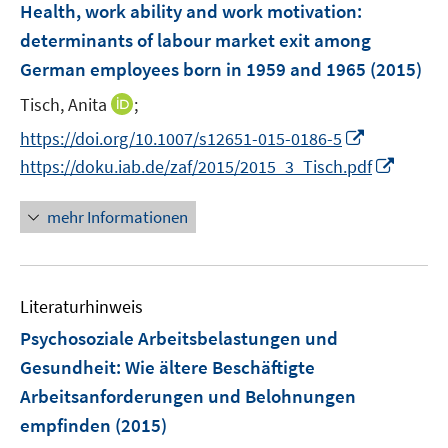
n
Health, work ability and work motivation
:
e
determinants of labour market exit among
n
German employees born in 1959 and 1965
(2015)
I
Tisch, Anita
;
n
I
https://doi.org/10.1007/s12651-015-0186-5
n
n
I
https://doku.iab.de/zaf/2015/2015_3_Tisch.pdf
e
n
n
u
e
n
mehr Informationen
e
u
e
m
e
u
F
m
e
e
F
Literaturhinweis
m
n
e
F
Psychosoziale Arbeitsbelastungen und
s
n
e
Gesundheit: Wie ältere Beschäftigte
t
s
n
e
Arbeitsanforderungen und Belohnungen
t
s
r
e
empfinden
(2015)
t
ö
r