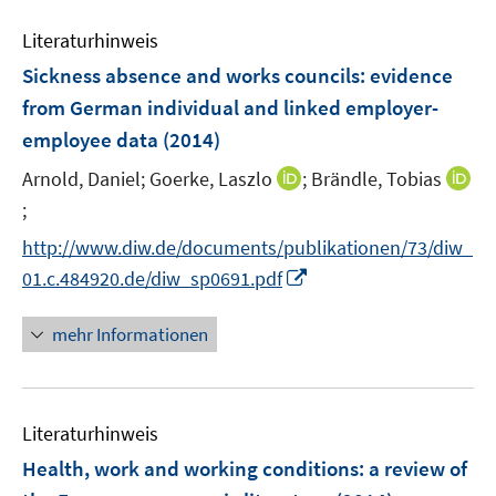
F
F
n
e
n
n
e
e
e
Literaturhinweis
m
n
n
n
F
Sickness absence and works councils
:
evidence
s
s
e
from German individual and linked employer-
t
t
n
e
e
employee data
(2014)
s
r
r
t
I
Arnold, Daniel;
Goerke, Laszlo
;
Brändle, Tobias
ö
ö
e
n
;
I
f
f
r
n
n
f
f
http://www.diw.de/documents/publikationen/73/diw_
ö
e
n
n
n
I
01.c.484920.de/diw_sp0691.pdf
f
u
e
e
e
n
f
e
u
n
n
n
n
mehr Informationen
m
e
e
e
F
m
u
n
e
F
e
n
e
Literaturhinweis
m
s
n
F
Health, work and working conditions
:
a review of
t
s
e