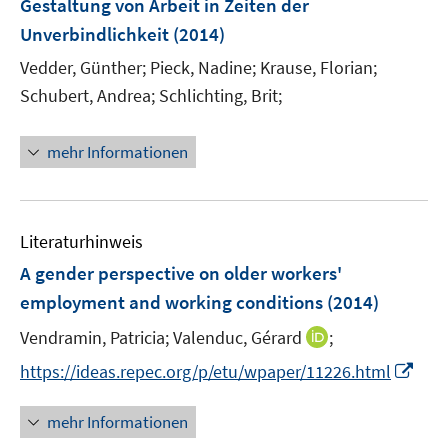
Gestaltung von Arbeit in Zeiten der
n
Unverbindlichkeit
(2014)
s
t
Vedder, Günther;
Pieck, Nadine;
Krause, Florian;
e
Schubert, Andrea;
Schlichting, Brit;
r
ö
mehr Informationen
f
f
n
e
Literaturhinweis
n
A gender perspective on older workers'
employment and working conditions
(2014)
I
Vendramin, Patricia;
Valenduc, Gérard
;
n
I
https://ideas.repec.org/p/etu/wpaper/11226.html
n
n
e
n
mehr Informationen
u
e