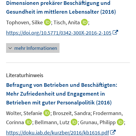
F
Dimensionen prekärer Beschäftigung und
e
Gesundheit im mittleren Lebensalter
(2016)
n
I
I
Tophoven, Silke
;
Tisch, Anita
;
s
n
n
t
I
https://doi.org/10.5771/0342-300X-2016-2-105
n
n
e
n
e
e
r
n
mehr Informationen
u
u
ö
e
e
e
f
u
m
m
f
e
F
F
n
Literaturhinweis
m
e
e
e
F
Befragung von Betrieben und Beschäftigten:
n
n
n
e
Mehr Zufriedenheit und Engagement in
s
s
n
Betrieben mit guter Personalpolitik
t
t
(2016)
s
e
e
t
I
Wolter, Stefanie
;
Broszeit, Sandra;
Frodermann,
r
r
e
n
I
I
I
Corinna
;
Bellmann, Lutz
;
Grunau, Philipp
;
ö
ö
r
n
n
n
n
f
f
I
https://doku.iab.de/kurzber/2016/kb1616.pdf
ö
e