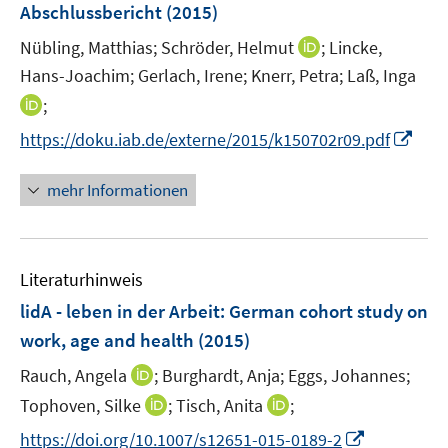
e
t
t
Abschlussbericht
(2015)
s
n
e
e
t
I
Nübling, Matthias;
Schröder, Helmut
;
Lincke,
s
r
r
e
n
t
Hans-Joachim;
Gerlach, Irene;
Knerr, Petra;
Laß, Inga
ö
ö
r
n
e
I
;
f
f
ö
e
r
n
f
f
f
I
https://doku.iab.de/externe/2015/k150702r09.pdf
u
ö
n
n
n
f
n
e
f
e
e
e
n
n
mehr Informationen
m
f
u
n
n
e
e
F
n
e
n
u
e
e
m
e
n
n
F
Literaturhinweis
m
s
e
F
lidA - leben in der Arbeit
:
German cohort study on
t
n
e
e
work, age and health
(2015)
s
n
r
t
I
Rauch, Angela
;
Burghardt, Anja;
Eggs, Johannes;
s
ö
e
n
t
I
I
Tophoven, Silke
;
Tisch, Anita
;
f
r
n
e
n
n
f
I
https://doi.org/10.1007/s12651-015-0189-2
ö
e