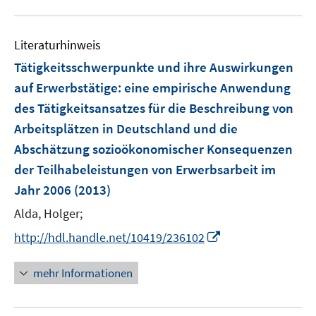
e
u
m
e
F
Literaturhinweis
m
e
F
Tätigkeitsschwerpunkte und ihre Auswirkungen
n
e
auf Erwerbstätige
:
eine empirische Anwendung
s
n
des Tätigkeitsansatzes für die Beschreibung von
t
s
e
Arbeitsplätzen in Deutschland und die
t
r
e
Abschätzung sozioökonomischer Konsequenzen
ö
r
der Teilhabeleistungen von Erwerbsarbeit im
f
ö
Jahr 2006
(2013)
f
f
n
Alda, Holger;
f
e
n
I
http://hdl.handle.net/10419/236102
n
e
n
n
n
mehr Informationen
e
u