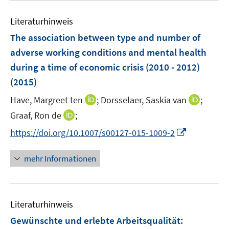
n
F
e
e
e
Literaturhinweis
m
n
n
F
The association between type and number of
s
e
adverse working conditions and mental health
t
n
e
during a time of economic crisis (2010 - 2012)
s
r
(2015)
t
ö
e
I
I
Have, Margreet ten
;
Dorsselaer, Saskia van
;
f
r
n
n
f
I
Graaf, Ron de
;
ö
n
n
n
n
I
f
https://doi.org/10.1007/s00127-015-1009-2
e
e
e
n
n
f
u
u
n
e
n
n
mehr Informationen
e
e
u
e
e
m
m
e
u
n
F
F
m
e
e
e
F
Literaturhinweis
m
n
n
e
F
Gewünschte und erlebte Arbeitsqualität
:
s
s
n