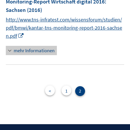
Monitoring-Report Wirtschaft digital 2016:
Sachsen
(2016)
http://www.tns-infratest.com/wissensforum/studien/
pdf/bmwi/kantar-tns-monitoring-report-2016-sachse
I
n.pdf
n
n
mehr Informationen
e
u
e
m
F
e
<
1
2
n
s
t
e
r