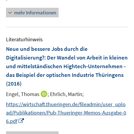
n
e
e
n
mehr Informationen
m
m
e
F
F
u
e
e
e
n
n
Literaturhinweis
m
s
s
F
Neue und bessere Jobs durch die
t
t
e
e
e
Digitalisierung?
:
Der Wandel von Arbeit in kleinen
n
r
r
und mittelständischen Hightech-Unternehmen -
s
ö
ö
das Beispiel der optischen Industrie Thüringens
t
f
f
e
(2016)
f
f
r
n
n
I
Engel, Thomas
;
Ehrlich, Martin;
ö
e
e
n
https://wirtschaft.thueringen.de/fileadmin/user_uplo
f
n
n
n
f
ad/Publikationen/Pub-Thueringer-Memos-Ausgabe-0
e
n
I
6.pdf
u
e
n
e
n