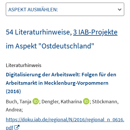
ASPEKT AUSWÄHLEN:
54 Literaturhinweise
,
3 IAB-Projekte
im Aspekt "Ostdeutschland"
Literaturhinweis
Digitalisierung der Arbeitswelt
:
Folgen für den
Arbeitsmarkt in Mecklenburg-Vorpommern
(2016)
I
I
Buch, Tanja
;
Dengler, Katharina
;
Stöckmann,
n
n
Andrea;
n
n
https://doku.iab.de/regional/N/2016/regional_n_0616.
e
e
I
pdf
u
u