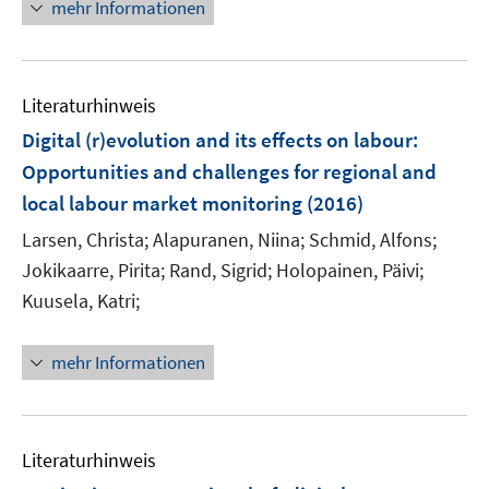
n
mehr Informationen
m
e
F
u
e
e
n
Literaturhinweis
m
s
F
Digital (r)evolution and its effects on labour
:
t
e
e
Opportunities and challenges for regional and
n
r
local labour market monitoring
(2016)
s
ö
t
Larsen, Christa;
Alapuranen, Niina;
Schmid, Alfons;
f
e
Jokikaarre, Pirita;
Rand, Sigrid;
Holopainen, Päivi;
f
r
n
Kuusela, Katri;
ö
e
f
n
mehr Informationen
f
n
e
n
Literaturhinweis