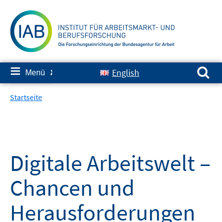
Springe
zum
Inhalt
Suchen nach:
≡
English
Menü
✘
Startseite
Digitale Arbeitswelt –
Chancen und
Herausforderungen