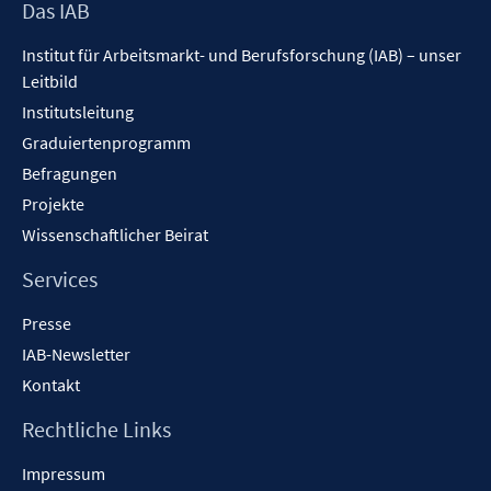
Footer
Das IAB
ö
Inhalt
f
Institut für Arbeitsmarkt- und Berufsforschung (IAB) – unser
f
Leitbild
n
Institutsleitung
e
n
Graduiertenprogramm
Befragungen
Projekte
Wissenschaftlicher Beirat
Services
Presse
IAB-Newsletter
Kontakt
Rechtliche Links
Impressum