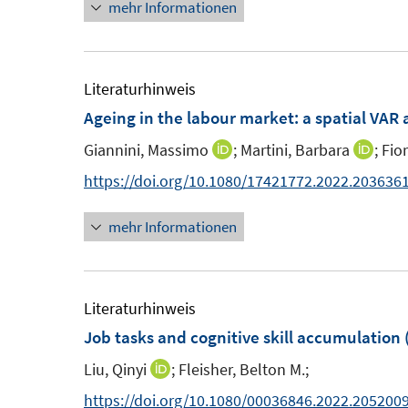
mehr Informationen
e
e
ö
t
u
u
f
e
e
e
f
r
m
m
Literaturhinweis
n
ö
F
F
Ageing in the labour market: a spatial VAR
e
f
e
e
n
f
Giannini, Massimo
;
Martini, Barbara
;
Fior
I
I
n
n
n
n
n
https://doi.org/10.1080/17421772.2022.203636
s
s
e
n
n
t
t
n
mehr Informationen
e
e
e
e
u
u
r
r
e
e
ö
ö
m
m
Literaturhinweis
f
f
F
F
Job tasks and cognitive skill accumulation
f
f
e
e
n
n
Liu, Qinyi
;
Fleisher, Belton M.;
I
n
n
e
e
n
https://doi.org/10.1080/00036846.2022.205200
s
s