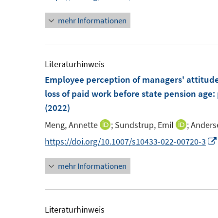
n
n
n
t
t
mehr Informationen
e
e
e
u
r
r
e
ö
ö
m
Literaturhinweis
f
f
F
Employee perception of managers' attitudes
f
f
e
loss of paid work before state pension age:
n
n
n
(2022)
e
e
s
n
n
Meng, Annette
;
Sundstrup, Emil
;
Anderse
I
I
t
n
n
https://doi.org/10.1007/s10433-022-00720-3
e
n
n
r
mehr Informationen
e
e
ö
u
u
f
e
e
f
m
m
Literaturhinweis
n