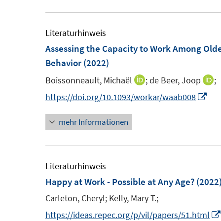
u
u
e
e
e
u
m
m
e
Literaturhinweis
F
F
m
Assessing the Capacity to Work Among Older
e
e
F
Behavior
(2022)
n
n
e
Boissonneault, Michaël
;
de Beer, Joop
;
I
I
s
s
n
n
n
I
https://doi.org/10.1093/workar/waab008
t
t
s
n
n
n
e
e
t
mehr Informationen
e
e
n
r
r
e
u
u
e
ö
ö
r
e
e
u
f
f
ö
m
m
e
Literaturhinweis
f
f
f
F
F
m
Happy at Work - Possible at Any Age?
(2022
n
n
f
e
e
F
e
e
Carleton, Cheryl;
Kelly, Mary T.;
n
n
n
e
n
n
e
https://ideas.repec.org/p/vil/papers/51.html
s
s
n