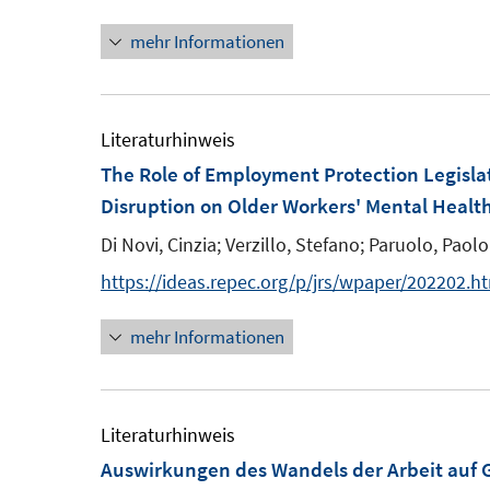
n
t
t
s
mehr Informationen
e
e
t
r
r
e
ö
ö
r
Literaturhinweis
f
f
ö
The Role of Employment Protection Legisla
f
f
f
Disruption on Older Workers' Mental Health
n
n
f
e
e
Di Novi, Cinzia;
Verzillo, Stefano;
Paruolo, Paolo
n
n
n
e
https://ideas.repec.org/p/jrs/wpaper/202202.h
n
mehr Informationen
Literaturhinweis
Auswirkungen des Wandels der Arbeit auf 