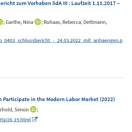
e
F
richt zum Vorhaben lidA III : Laufzeit 1.11.2017 –
n
n
e
e
s
n
n
;
Garthe, Nina
;
Ruhaas, Rebecca;
Dettmann,
I
I
t
s
n
n
e
t
n
n
fp_0403_schlussbericht_-_24.03.2022_mit_anhaengen.p
r
e
e
e
ö
r
u
u
f
ö
e
e
f
f
m
m
n
f
F
F
e
n
e
e
n
e
n
n
n Participate in the Modern Labor Market
(2022)
n
s
s
rhold, Simon
;
I
t
t
n
I
i05p16-19.html
e
e
n
n
r
r