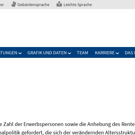
ter
Gebärdensprache
Leichte Sprache
LTUNGEN
GRAFIK UND DATEN
TEAM
KARRIERE
DAS 
Zahl der Erwerbspersonen sowie die Anhebung des Renten
onalpolitik gefordert, die sich der verändernden Altersstruktu