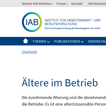
Springe
Weitere IAB Websites
Presse
Kontakt
IAB-Newslet
zum
Inhalt
THEMEN
PUBLIKATIONEN
VERANSTA
Startseite
Ältere im Betrieb
Die zunehmende Alterung und die abnehmende 
die Betriebe. Es ist eine alter(n)ssensible Pers