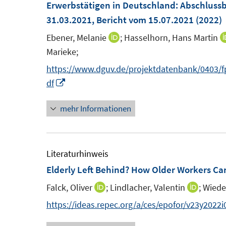
Erwerbstätigen in Deutschland
:
Abschlussbe
31.03.2021, Bericht vom 15.07.2021
(2022)
Ebener, Melanie
;
Hasselhorn, Hans Martin
I
Marieke;
n
n
https://www.dguv.de/projektdatenbank/0403/
e
I
df
u
n
mehr Informationen
e
n
m
e
F
u
e
e
Literaturhinweis
n
m
Elderly Left Behind? How Older Workers Ca
s
F
Falck, Oliver
;
Lindlacher, Valentin
;
Wiede
I
I
t
e
n
n
https://ideas.repec.org/a/ces/epofor/v23y2022
e
n
n
n
r
s