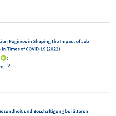
n
n
e
u
e
m
tion Regimes in Shaping the Impact of Job
F
 in Times of COVID-19
(2022)
e
;
I
n
n
I
tml
s
n
n
t
e
n
e
u
e
r
e
u
ö
m
e
f
F
m
Gesundheit und Beschäftigung bei älteren
f