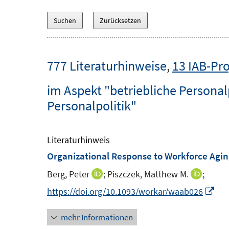
777 Literaturhinweise
,
13 IAB-Pro
im Aspekt "betriebliche Personalp
Personalpolitik"
Literaturhinweis
Organizational Response to Workforce Agin
Berg, Peter
;
Piszczek, Matthew M.
;
I
I
n
n
I
https://doi.org/10.1093/workar/waab026
n
n
n
mehr Informationen
e
e
n