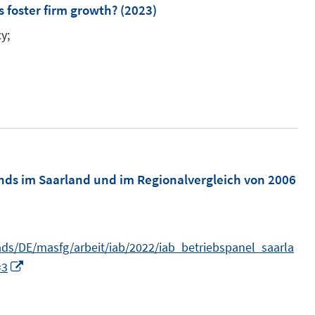
m
s foster firm growth?
(2023)
F
y;
e
I
n
n
s
n
t
e
e
u
r
e
ö
m
nds im Saarland und im Regionalvergleich von 2006
f
F
f
e
n
n
e
s/DE/masfg/arbeit/iab/2022/iab_betriebspanel_saarla
s
n
I
=3
t
n
e
n
r