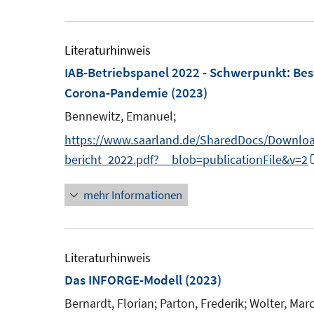
f
f
Literaturhinweis
n
IAB-Betriebspanel 2022 - Schwerpunkt
:
Bes
e
Corona-Pandemie
(2023)
n
Bennewitz, Emanuel;
https://www.saarland.de/SharedDocs/Download
bericht_2022.pdf?__blob=publicationFile&v=2
mehr Informationen
Literaturhinweis
Das INFORGE-Modell
(2023)
Bernardt, Florian;
Parton, Frederik;
Wolter, Marc