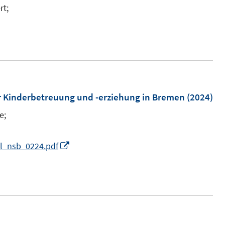
e
n
n
rt;
n
e
s
n
t
e
r
ö
er Kinderbetreuung und -erziehung in Bremen
(2024)
f
f
e;
n
e
I
al_nsb_0224.pdf
n
n
n
e
u
e