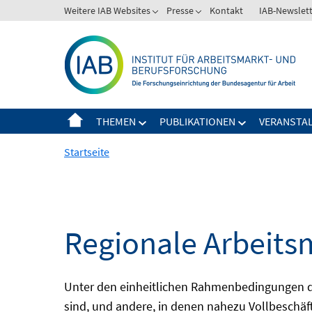
Springe
Weitere IAB Websites
Presse
Kontakt
IAB-Newslet
zum
Inhalt
THEMEN
PUBLIKATIONEN
VERANSTA
Startseite
Regionale Arbeits
Unter den einheitlichen Rahmenbedingungen der
sind, und andere, in denen nahezu Vollbeschäft