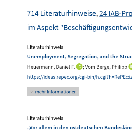
714 Literaturhinweise
,
24 IAB-Pro
im Aspekt "Beschäftigungsentwi
Literaturhinweis
Unemployment, Segregation, and the Struct
Heuermann, Daniel F.
;
Vom Berge, Philipp
I
n
https://ideas.repec.org/cgi-bin/h.cgi?h=RePEc:
n
mehr Informationen
e
u
e
m
Literaturhinweis
F
„Vor allem in den ostdeutschen Bundeslän