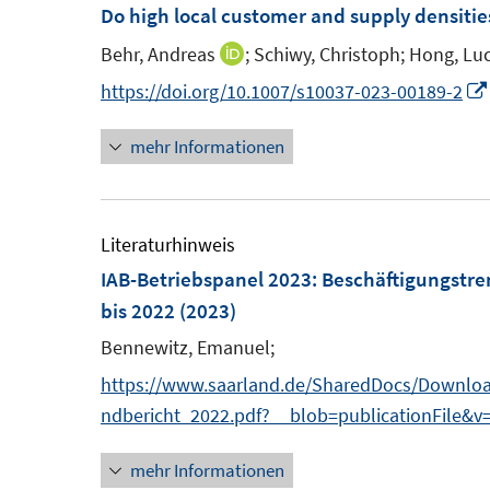
e
F
Do high local customer and supply densitie
f
n
e
n
Behr, Andreas
;
Schiwy, Christoph;
Hong, Luc
I
s
n
e
n
https://doi.org/10.1007/s10037-023-00189-2
t
s
n
n
e
t
mehr Informationen
e
r
e
u
ö
r
e
f
ö
m
Literaturhinweis
f
f
F
IAB-Betriebspanel 2023
:
Beschäftigungstre
n
f
e
bis 2022
(2023)
e
n
n
n
Bennewitz, Emanuel;
e
s
n
https://www.saarland.de/SharedDocs/Download
t
ndbericht_2022.pdf?__blob=publicationFile&v
e
r
mehr Informationen
ö