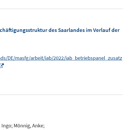
e
ö
u
f
e
f
m
chäftigungsstruktur des Saarlandes im Verlauf der
n
F
e
e
n
n
s/DE/masfg/arbeit/iab/2022/iab_betriebspanel_zusatz
s
I
t
n
e
n
r
e
ö
u
f
e
f
m
n
F
 Ingo;
Mönnig, Anke;
e