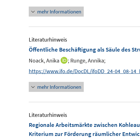
u
u
mehr Informationen
e
e
m
m
F
F
e
e
Literaturhinweis
n
n
Öffentliche Beschäftigung als Säule des S
s
s
Noack, Anika
;
Runge, Annika;
I
t
t
n
https://www.ifo.de/DocDL/ifoDD_24-04_08-14
e
e
n
r
r
mehr Informationen
e
ö
ö
u
f
f
e
f
f
m
Literaturhinweis
n
n
F
Regionale Arbeitsmärkte zwischen Kohleau
e
e
e
Kriterium zur Förderung räumlicher Entwi
n
n
n