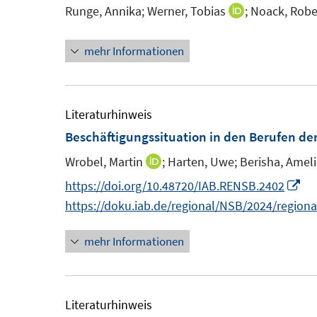
Runge, Annika;
Werner, Tobias
;
Noack, Robe
I
s
n
t
mehr Informationen
n
e
e
r
u
ö
e
Literaturhinweis
f
m
Beschäftigungssituation in den Berufen d
f
F
n
Wrobel, Martin
;
Harten, Uwe;
Berisha, Ameli
I
e
e
n
I
https://doi.org/10.48720/IAB.RENSB.2402
n
n
n
n
https://doku.iab.de/regional/NSB/2024/region
s
e
n
t
mehr Informationen
u
e
e
e
u
r
m
e
ö
F
m
Literaturhinweis
f