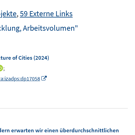
jekte
,
59 Externe Links
cklung, Arbeitsvolumen"
ure of Cities
(2024)
;
I
n
I
iza:izadps:dp17058
n
n
e
n
u
e
e
u
m
e
F
m
dern erwarten wir einen überdurchschnittlichen