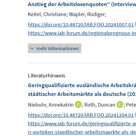
e
Anstieg der Arbeitslosenquoten“ (Interview
n
Keitel, Christiane;
Wapler, Rüdiger;
s
https://doi.org/10.48720/IAB.FOO.20241007.01
t
https://www.iab-forum.de/regionalprognose-in
e
r
mehr Informationen
ö
f
f
Literaturhinweis
n
Geringqualifizierte ausländische Arbeitskrä
e
städtischer Arbeitsmärkte als deutsche
(20
n
Niebuhr, Annekatrin
;
Roth, Duncan
;
Pete
I
I
n
n
https://doi.org/10.48720/IAB.FOO.20241204.01
n
n
https://www.iab-forum.de/geringqualifizierte-
e
e
n-vorteilen-staedtischer-arbeitsmaerkte-als-d