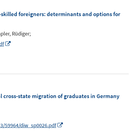
f
skilled foreigners
:
determinants and options for
f
n
e
pler, Rüdiger;
n
I
df
n
n
e
u
e
m
l cross-state migration of graduates in Germany
F
e
n
I
73/59964/diw_sp0026.pdf
s
n