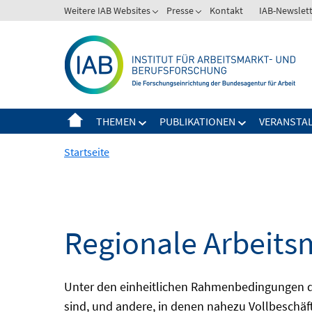
Springe
Weitere IAB Websites
Presse
Kontakt
IAB-Newslet
zum
Inhalt
THEMEN
PUBLIKATIONEN
VERANSTA
Startseite
Regionale Arbeits
Unter den einheitlichen Rahmenbedingungen der
sind, und andere, in denen nahezu Vollbeschäft