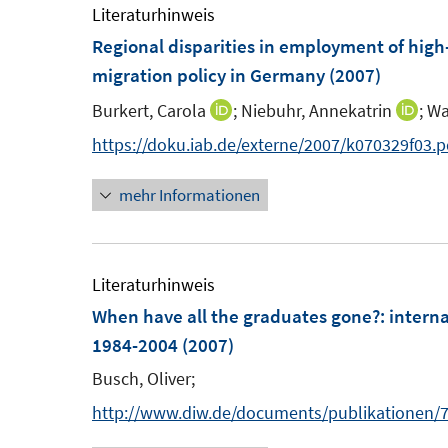
Literaturhinweis
f
ö
Regional disparities in employment of high-
f
f
migration policy in Germany
(2007)
n
f
e
n
Burkert, Carola
;
Niebuhr, Annekatrin
;
Wa
I
I
n
e
n
n
https://doku.iab.de/externe/2007/k070329f03.p
n
n
n
mehr Informationen
e
e
u
u
e
e
m
m
Literaturhinweis
F
F
When have all the graduates gone?
:
interna
e
e
1984-2004
(2007)
n
n
Busch, Oliver;
s
s
http://www.diw.de/documents/publikationen/
t
t
e
e