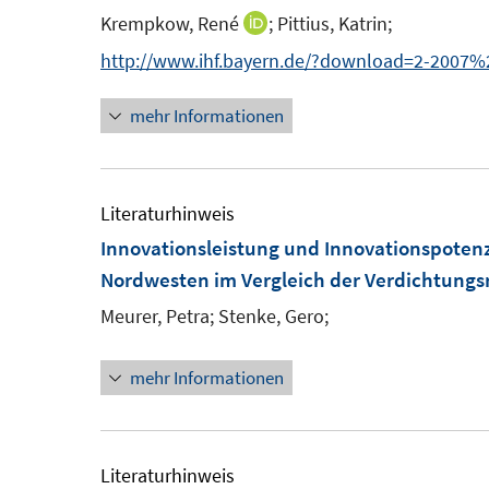
Krempkow, René
;
Pittius, Katrin;
I
n
http://www.ihf.bayern.de/?download=2-2007%
n
mehr Informationen
e
u
e
m
Literaturhinweis
F
Innovationsleistung und Innovationspotenz
e
Nordwesten im Vergleich der Verdichtung
n
Meurer, Petra;
Stenke, Gero;
s
t
mehr Informationen
e
r
ö
Literaturhinweis
f