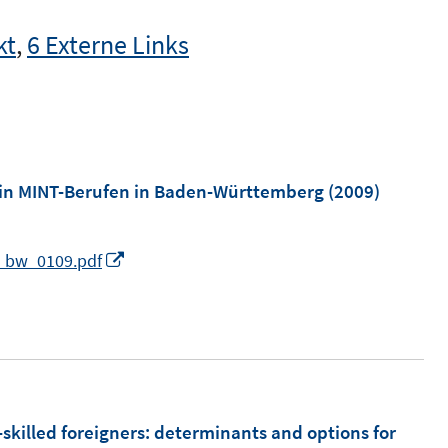
kt
,
6 Externe Links
 in MINT-Berufen in Baden-Württemberg
(2009)
I
l_bw_0109.pdf
n
n
e
u
e
m
skilled foreigners
:
determinants and options for