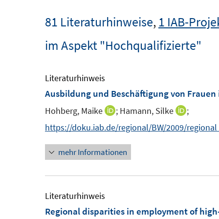
81 Literaturhinweise
,
1 IAB-Proje
im Aspekt "Hochqualifizierte"
Literaturhinweis
Ausbildung und Beschäftigung von Frauen
Hohberg, Maike
;
Hamann, Silke
;
I
I
n
n
https://doku.iab.de/regional/BW/2009/regiona
n
n
mehr Informationen
e
e
u
u
e
e
m
m
Literaturhinweis
F
F
Regional disparities in employment of high-