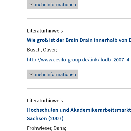
mehr Informationen
r
r
ö
ö
f
f
Literaturhinweis
f
f
Wie groß ist der Brain Drain innerhalb von
n
n
e
e
Busch, Oliver;
n
n
http://www.cesifo-group.de/link/ifodb_2007_4
mehr Informationen
Literaturhinweis
Hochschulen und Akademikerarbeitsmark
Sachsen
(2007)
Frohwieser, Dana;