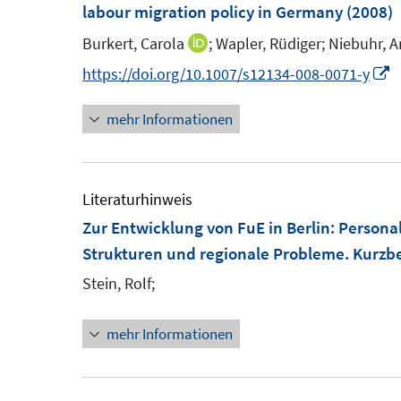
e
e
labour migration policy in Germany
(2008)
n
n
Burkert, Carola
;
Wapler, Rüdiger;
Niebuhr, A
I
s
s
n
I
https://doi.org/10.1007/s12134-008-0071-y
t
t
n
n
e
e
mehr Informationen
e
n
r
r
u
e
ö
ö
e
u
f
f
m
e
Literaturhinweis
f
f
F
Zur Entwicklung von FuE in Berlin
:
Personal
n
n
e
F
Strukturen und regionale Probleme. Kurzbe
e
e
n
e
n
n
Stein, Rolf;
s
n
t
s
mehr Informationen
e
t
r
e
ö
r