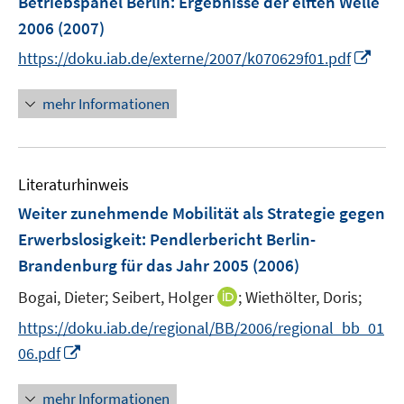
Betriebspanel Berlin
:
Ergebnisse der elften Welle
s
e
2006
(2007)
t
n
e
I
https://doku.iab.de/externe/2007/k070629f01.pdf
s
r
n
t
ö
n
mehr Informationen
e
f
e
r
f
u
ö
n
e
f
e
Literaturhinweis
m
f
n
F
Weiter zunehmende Mobilität als Strategie gegen
n
e
e
Erwerbslosigkeit
:
Pendlerbericht Berlin-
n
n
Brandenburg für das Jahr 2005
(2006)
s
t
I
Bogai, Dieter;
Seibert, Holger
;
Wiethölter, Doris;
e
n
https://doku.iab.de/regional/BB/2006/regional_bb_01
r
n
I
06.pdf
ö
e
n
f
u
n
mehr Informationen
f