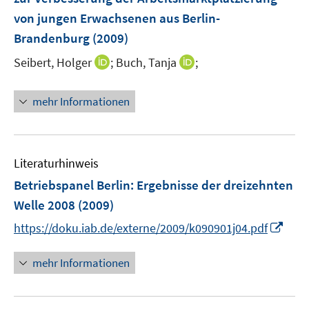
von jungen Erwachsenen aus Berlin-
Brandenburg
(2009)
I
I
Seibert, Holger
;
Buch, Tanja
;
n
n
n
n
mehr Informationen
e
e
u
u
e
e
m
m
Literaturhinweis
F
F
Betriebspanel Berlin
:
Ergebnisse der dreizehnten
e
e
Welle 2008
(2009)
n
n
I
s
s
https://doku.iab.de/externe/2009/k090901j04.pdf
n
t
t
n
e
e
mehr Informationen
e
r
r
u
ö
ö
e