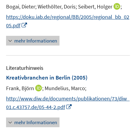
I
Bogai, Dieter;
Wiethölter, Doris;
Seibert, Holger
;
n
https://doku.iab.de/regional/BB/2005/regional_bb_02
n
I
05.pdf
e
n
u
n
mehr Informationen
e
e
m
u
F
e
e
Literaturhinweis
m
n
F
Kreativbranchen in Berlin
(2005)
s
e
t
I
Frank, Björn
;
Mundelius, Marco;
n
e
n
s
http://www.diw.de/documents/publikationen/73/diw_
r
n
t
I
01.c.43757.de/05-44-2.pdf
ö
e
e
n
f
u
r
n
mehr Informationen
f
e
ö
e
n
m
f
u