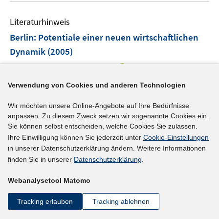
e
F
f
e
n
e
n
Literaturhinweis
m
n
e
F
Berlin: Potentiale einer neuen wirtschaftlichen
s
n
e
Dynamik
(2005)
t
n
e
I
Geppert, Kurt;
Gornig, Martin
;
s
r
n
t
http://www.diw.de/documents/publikationen/73/diw_
ö
Verwendung von Cookies und anderen Technologien
n
e
I
f
01.c.43758.de/05-44-1.pdf
e
r
Wir möchten unsere Online-Angebote auf Ihre Bedürfnisse
n
f
u
ö
anpassen. Zu diesem Zweck setzen wir sogenannte Cookies ein.
n
n
mehr Informationen
e
f
Sie können selbst entscheiden, welche Cookies Sie zulassen.
e
e
m
Ihre Einwilligung können Sie jederzeit unter
Cookie-Einstellungen
f
u
n
in unserer Datenschutzerklärung ändern. Weitere Informationen
F
n
e
finden Sie in unserer
Datenschutzerklärung
.
e
e
Literaturhinweis
m
n
n
F
Webanalysetool Matomo
Betriebspanel Berlin
:
Ergebnisse der neunten
s
e
Welle 2004
(2005)
t
Tracking erlauben
Tracking ablehnen
n
e
I
https://doku.iab.de/externe/2005/k050830f01.pdf
s