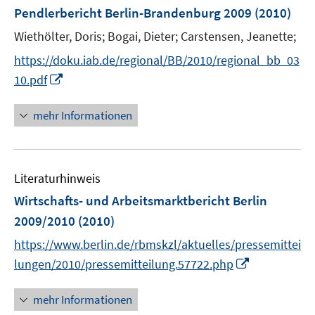
Pendlerbericht Berlin-Brandenburg 2009
(2010)
Wiethölter, Doris;
Bogai, Dieter;
Carstensen, Jeanette;
https://doku.iab.de/regional/BB/2010/regional_bb_03
I
10.pdf
n
n
mehr Informationen
e
u
e
Literaturhinweis
m
F
Wirtschafts- und Arbeitsmarktbericht Berlin
e
2009/2010
(2010)
n
https://www.berlin.de/rbmskzl/aktuelles/pressemittei
s
I
t
lungen/2010/pressemitteilung.57722.php
n
e
n
r
mehr Informationen
e
ö