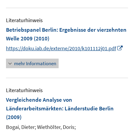
u
f
e
f
Literaturhinweis
m
n
F
e
Betriebspanel Berlin
:
Ergebnisse der vierzehnten
e
n
Welle 2009
(2010)
n
I
https://doku.iab.de/externe/2010/k101112j01.pdf
s
n
t
n
mehr Informationen
e
e
r
u
ö
e
f
Literaturhinweis
m
f
F
Vergleichende Analyse von
n
e
e
Länderarbeitsmärkten
:
Länderstudie Berlin
n
n
(2009)
s
t
Bogai, Dieter;
Wiethölter, Doris;
e