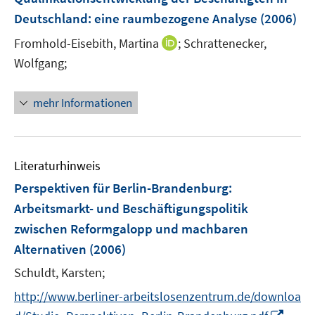
Deutschland
:
eine raumbezogene Analyse
(2006)
I
Fromhold-Eisebith, Martina
;
Schrattenecker,
n
Wolfgang;
n
e
mehr Informationen
u
e
m
F
Literaturhinweis
e
Perspektiven für Berlin-Brandenburg:
n
Arbeitsmarkt- und Beschäftigungspolitik
s
zwischen Reformgalopp und machbaren
t
e
Alternativen
(2006)
r
Schuldt, Karsten;
ö
f
http://www.berliner-arbeitslosenzentrum.de/downloa
f
I