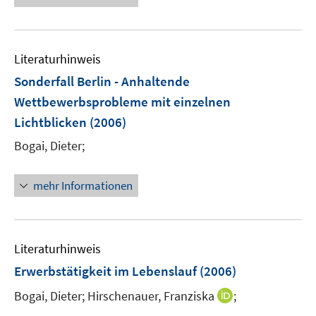
e
e
n
m
u
e
F
e
n
e
Literaturhinweis
m
n
F
Sonderfall Berlin - Anhaltende
s
e
Wettbewerbsprobleme mit einzelnen
t
n
e
Lichtblicken
(2006)
s
r
t
Bogai, Dieter;
ö
e
f
r
mehr Informationen
f
ö
n
f
e
f
n
n
Literaturhinweis
e
Erwerbstätigkeit im Lebenslauf
(2006)
n
I
Bogai, Dieter;
Hirschenauer, Franziska
;
n