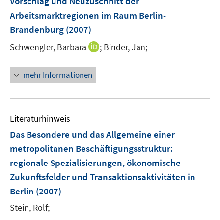
Vorschlag und Neuzuschnitt der
Arbeitsmarktregionen im Raum Berlin-
Brandenburg
(2007)
I
Schwengler, Barbara
;
Binder, Jan;
n
n
mehr Informationen
e
u
e
m
Literaturhinweis
F
Das Besondere und das Allgemeine einer
e
metropolitanen Beschäftigungsstruktur
:
n
regionale Spezialisierungen, ökonomische
s
t
Zukunftsfelder und Transaktionsaktivitäten in
e
Berlin
(2007)
r
Stein, Rolf;
ö