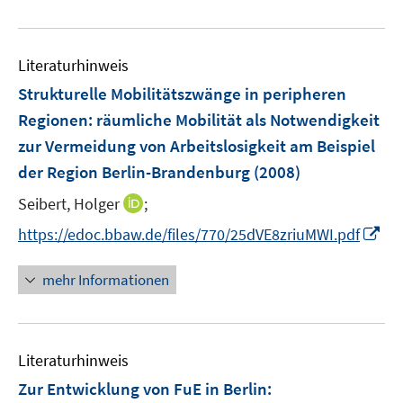
e
f
u
n
e
e
Literaturhinweis
m
n
F
Strukturelle Mobilitätszwänge in peripheren
e
Regionen
:
räumliche Mobilität als Notwendigkeit
n
zur Vermeidung von Arbeitslosigkeit am Beispiel
s
der Region Berlin-Brandenburg
(2008)
t
e
I
Seibert, Holger
;
r
n
I
https://edoc.bbaw.de/files/770/25dVE8zriuMWI.pdf
ö
n
n
f
e
n
mehr Informationen
f
u
e
n
e
u
e
m
e
n
F
Literaturhinweis
m
e
F
Zur Entwicklung von FuE in Berlin
:
n