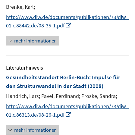
t
Brenke, Karl;
e
http://www.diw.de/documents/publikationen/73/diw_
r
I
01.c.88442.de/08-35-1.pdf
ö
n
f
n
mehr Informationen
f
e
n
u
e
e
n
Literaturhinweis
m
F
Gesundheitsstandort Berlin-Buch: Impulse für
e
den Strukturwandel in der Stadt
(2008)
n
Handrich, Lars;
Pavel, Ferdinand;
Proske, Sandra;
s
t
http://www.diw.de/documents/publikationen/73/diw_
e
I
01.c.86313.de/08-26-1.pdf
r
n
ö
n
mehr Informationen
f