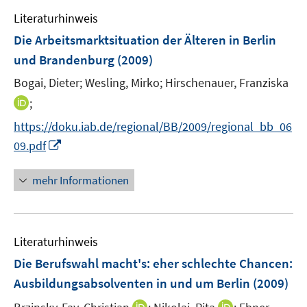
e
e
Literaturhinweis
m
n
F
Die Arbeitsmarktsituation der Älteren in Berlin
e
und Brandenburg
(2009)
n
Bogai, Dieter;
Wesling, Mirko;
Hirschenauer, Franziska
s
t
I
;
e
n
https://doku.iab.de/regional/BB/2009/regional_bb_06
r
n
I
09.pdf
ö
e
n
f
u
n
mehr Informationen
f
e
e
n
m
u
e
F
e
n
e
Literaturhinweis
m
n
F
Die Berufswahl macht's
:
eher schlechte Chancen:
s
e
Ausbildungsabsolventen in und um Berlin
(2009)
t
n
e
I
I