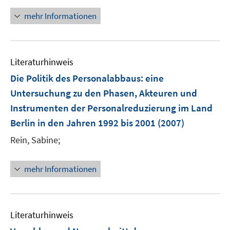
f
ö
n
n
mehr Informationen
f
e
e
f
u
n
n
e
e
m
Literaturhinweis
n
F
Die Politik des Personalabbaus
:
eine
e
Untersuchung zu den Phasen, Akteuren und
n
Instrumenten der Personalreduzierung im Land
s
t
Berlin in den Jahren 1992 bis 2001
(2007)
e
Rein, Sabine;
r
ö
mehr Informationen
f
f
n
e
Literaturhinweis
n