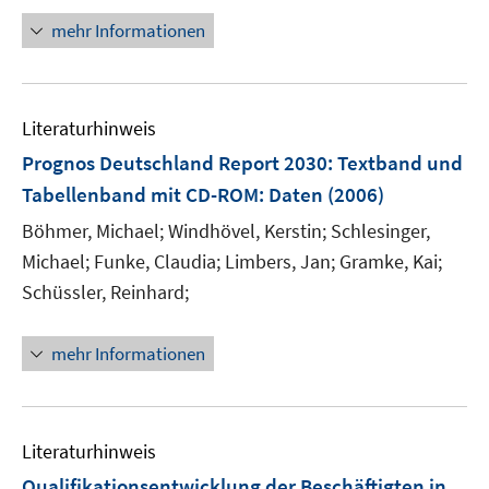
n
mehr Informationen
e
u
e
m
Literaturhinweis
F
Prognos Deutschland Report 2030
:
Textband und
e
Tabellenband mit CD-ROM: Daten
(2006)
n
s
Böhmer, Michael;
Windhövel, Kerstin;
Schlesinger,
t
Michael;
Funke, Claudia;
Limbers, Jan;
Gramke, Kai;
e
Schüssler, Reinhard;
r
ö
mehr Informationen
f
f
n
e
Literaturhinweis
n
Qualifikationsentwicklung der Beschäftigten in