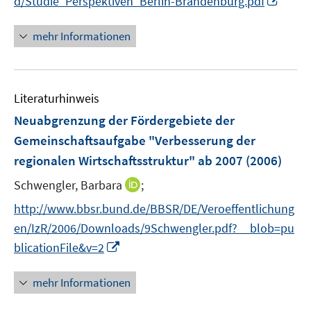
d/Studie_Perspektiven_Berlin-Brandenburg.pdf
n
n
e
n
mehr Informationen
n
e
u
e
Literaturhinweis
m
F
Neuabgrenzung der Fördergebiete der
e
Gemeinschaftsaufgabe "Verbesserung der
n
regionalen Wirtschaftsstruktur" ab 2007
(2006)
s
t
I
Schwengler, Barbara
;
e
n
http://www.bbsr.bund.de/BBSR/DE/Veroeffentlichung
r
n
en/IzR/2006/Downloads/9Schwengler.pdf?__blob=pu
ö
e
I
blicationFile&v=2
f
u
n
f
e
n
n
mehr Informationen
m
e
e
F