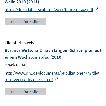
Welle 2010
(2011)
n
I
https://doku.iab.de/externe/2011/k110811302.pdf
s
n
t
n
mehr Informationen
e
e
r
u
ö
e
f
Literaturhinweis
m
f
F
Berliner Wirtschaft: nach langem Schrumpfen auf
n
e
e
einem Wachstumspfad
(2010)
n
n
Brenke, Karl;
s
t
http://www.diw.de/documents/publikationen/73/diw_
e
I
01.c.359117.de/10-32-1.pdf
r
n
ö
n
mehr Informationen
f
e
f
u
n