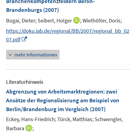
Branchenkompetenzfeldern Berlin-
s
Brandenburgs
(2007)
t
e
I
Bogai, Dieter;
Seibert, Holger
;
Wiethölter, Doris;
r
n
https://doku.iab.de/regional/BB/2007/regional_bb_02
ö
n
I
07.pdf
f
e
n
f
u
n
n
mehr Informationen
e
e
e
m
u
n
F
e
e
Literaturhinweis
m
n
F
Abgrenzung von Arbeitsmarktregionen
:
zwei
s
e
Ansätze der Regionalisierung am Beispiel von
t
n
e
Berlin/Brandenburg im Vergleich
(2007)
s
r
t
Eckey, Hans-Friedrich;
Türck, Matthias;
Schwengler,
ö
e
I
Barbara
;
f
r
n