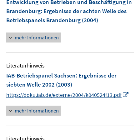
Entwicklung von Betrieben und Beschäftigung in
Brandenburg
:
Ergebnisse der achten Welle des
Betriebspanels Brandenburg
(2004)
mehr Informationen
Literaturhinweis
IAB-Betriebspanel Sachsen
:
Ergebnisse der
siebten Welle 2002
(2003)
I
https://doku.iab.de/externe/2004/k040524f13.pdf
n
n
mehr Informationen
e
u
e
Literaturhinweis
m