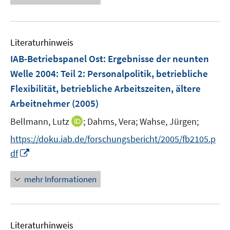
e
r
ö
Literaturhinweis
f
IAB-Betriebspanel Ost: Ergebnisse der neunten
f
n
Welle 2004
:
Teil 2: Personalpolitik, betriebliche
e
Flexibilität, betriebliche Arbeitszeiten, ältere
n
Arbeitnehmer
(2005)
I
Bellmann, Lutz
;
Dahms, Vera;
Wahse, Jürgen;
n
https://doku.iab.de/forschungsbericht/2005/fb2105.p
n
I
df
e
n
u
n
mehr Informationen
e
e
m
u
F
e
e
Literaturhinweis
m