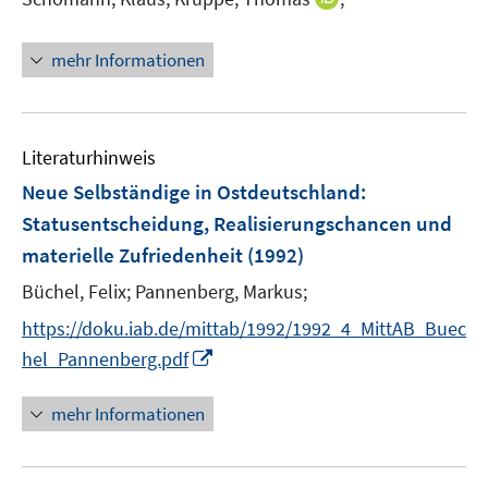
r
e
n
ö
r
n
mehr Informationen
f
ö
e
f
f
u
n
f
e
e
n
m
Literaturhinweis
n
e
F
Neue Selbständige in Ostdeutschland
:
n
e
Statusentscheidung, Realisierungschancen und
n
materielle Zufriedenheit
(1992)
s
t
Büchel, Felix;
Pannenberg, Markus;
e
https://doku.iab.de/mittab/1992/1992_4_MittAB_Buec
r
I
hel_Pannenberg.pdf
ö
n
f
n
mehr Informationen
f
e
n
u
e
e