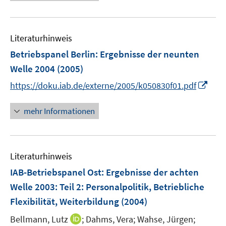
ö
e
r
f
u
ö
f
e
f
n
Literaturhinweis
m
f
e
F
Betriebspanel Berlin
:
Ergebnisse der neunten
n
n
e
e
Welle 2004
(2005)
n
n
I
https://doku.iab.de/externe/2005/k050830f01.pdf
s
n
t
n
mehr Informationen
e
e
r
u
ö
e
f
Literaturhinweis
m
f
F
IAB-Betriebspanel Ost: Ergebnisse der achten
n
e
e
Welle 2003
:
Teil 2: Personalpolitik, Betriebliche
n
n
Flexibilität, Weiterbildung
(2004)
s
t
I
Bellmann, Lutz
;
Dahms, Vera;
Wahse, Jürgen;