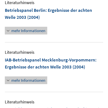
Literaturhinweis
m
f
f
F
n
n
Betriebspanel Berlin
:
Ergebnisse der achten
e
e
e
Welle 2003
(2004)
n
n
n
s
mehr Informationen
t
e
r
ö
Literaturhinweis
f
IAB-Betriebspanel Mecklenburg-Vorpommern
:
f
n
Ergebnisse der achten Welle 2003
(2004)
e
n
mehr Informationen
Literaturhinweis