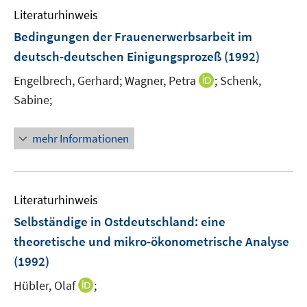
n
Literaturhinweis
m
F
Bedingungen der Frauenerwerbsarbeit im
e
deutsch-deutschen Einigungsprozeß
(1992)
n
I
Engelbrech, Gerhard;
Wagner, Petra
;
Schenk,
s
n
t
Sabine;
n
e
e
r
mehr Informationen
u
ö
e
f
m
f
F
n
Literaturhinweis
e
e
Selbständige in Ostdeutschland
:
eine
n
n
theoretische und mikro-ökonometrische Analyse
s
(1992)
t
e
I
Hübler, Olaf
;
r
n