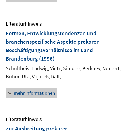
n
e
e
F
m
n
u
e
F
s
e
n
e
Literaturhinweis
t
m
s
n
e
F
Formen, Entwicklungstendenzen und
t
s
r
e
e
branchenspezifische Aspekte prekärer
t
ö
n
r
e
Beschäftigungsverhältnisse im Land
f
s
ö
r
Brandenburg
(1996)
f
t
f
ö
n
e
f
Schultheis, Ludwig;
Vintz, Simone;
Kerkhey, Norbert;
f
e
r
n
Böhm, Uta;
Vojacek, Ralf;
f
n
ö
e
n
f
n
e
mehr Informationen
f
n
n
e
n
Literaturhinweis
Zur Ausbreitung prekärer