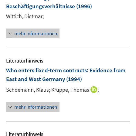
Beschäftigungsverhältnisse
(1996)
Wittich, Dietmar;
mehr Informationen
Literaturhinweis
Who enters fixed-term contracts: Evidence from
East and West Germany
(1994)
I
Schoemann, Klaus;
Kruppe, Thomas
;
n
n
mehr Informationen
e
u
e
m
Literaturhinweis