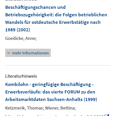
F
Beschäftigungschancen und
e
Betriebszugehörigkeit
:
die Folgen betrieblichen
n
Wandels für ostdeutsche Erwerbstätige nach
s
1989
(2002)
t
e
Goedicke, Anne;
r
ö
mehr Informationen
f
f
n
e
Literaturhinweis
n
Kombilohn - geringfügige Beschäftigung -
Erwerbsverläufe
:
das vierte FORUM zu den
Arbeitsmarktdaten Sachsen-Anhalts
(1999)
Ketzmerik, Thomas;
Wiener, Bettina;
I