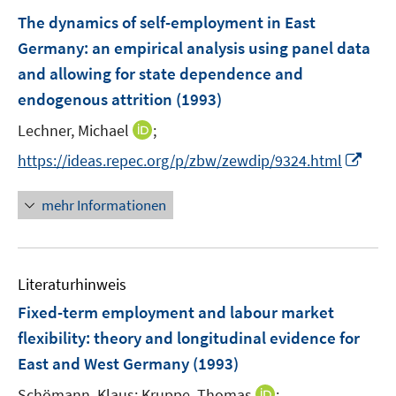
F
The dynamics of self-employment in East
e
Germany
:
an empirical analysis using panel data
n
and allowing for state dependence and
s
t
endogenous attrition
(1993)
e
I
Lechner, Michael
;
r
n
I
https://ideas.repec.org/p/zbw/zewdip/9324.html
ö
n
n
f
e
n
f
mehr Informationen
u
e
n
e
u
e
m
e
n
F
Literaturhinweis
m
e
F
Fixed-term employment and labour market
n
e
flexibility
:
theory and longitudinal evidence for
s
n
East and West Germany
t
(1993)
s
e
t
I
Schömann, Klaus;
Kruppe, Thomas
;