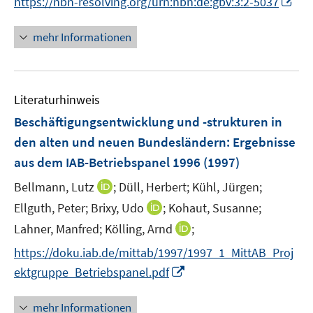
https://nbn-resolving.org/urn:nbn:de:gbv:3:2-5037
n
n
mehr Informationen
e
u
e
Literaturhinweis
m
F
Beschäftigungsentwicklung und -strukturen in
e
den alten und neuen Bundesländern
:
Ergebnisse
n
aus dem IAB-Betriebspanel 1996
(1997)
s
t
I
Bellmann, Lutz
;
Düll, Herbert;
Kühl, Jürgen;
e
n
I
Ellguth, Peter;
Brixy, Udo
;
Kohaut, Susanne;
r
n
n
I
Lahner, Manfred;
Kölling, Arnd
;
ö
e
n
n
f
https://doku.iab.de/mittab/1997/1997_1_MittAB_Proj
u
e
n
f
e
I
ektgruppe_Betriebspanel.pdf
u
e
n
m
n
e
u
e
F
n
mehr Informationen
m
e