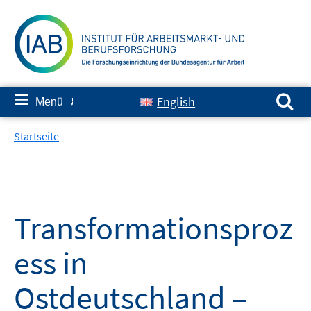
Springe
zum
Inhalt
Suchen nach:
≡
English
Menü
✘
Startseite
Transformationsproz
ess in
Ostdeutschland –