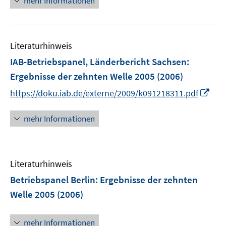
mehr Informationen
e
u
e
Literaturhinweis
m
F
IAB-Betriebspanel, Länderbericht Sachsen
:
e
Ergebnisse der zehnten Welle 2005
(2006)
n
I
https://doku.iab.de/externe/2009/k091218311.pdf
s
n
t
n
mehr Informationen
e
e
r
u
ö
e
f
Literaturhinweis
m
f
F
Betriebspanel Berlin
:
Ergebnisse der zehnten
n
e
e
Welle 2005
(2006)
n
n
s
mehr Informationen
t