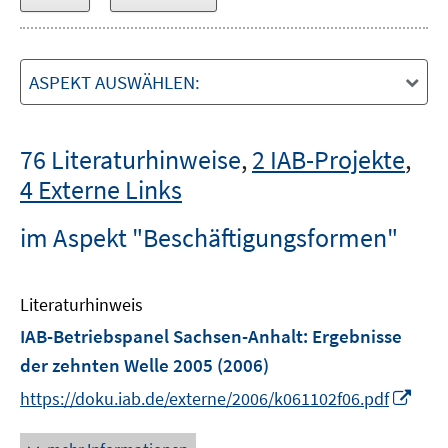
ASPEKT AUSWÄHLEN:
76 Literaturhinweise
,
2 IAB-Projekte
,
4 Externe Links
im Aspekt "Beschäftigungsformen"
Literaturhinweis
IAB-Betriebspanel Sachsen-Anhalt
:
Ergebnisse
der zehnten Welle 2005
(2006)
I
https://doku.iab.de/externe/2006/k061102f06.pdf
n
n