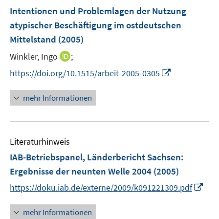
n
F
Intentionen und Problemlagen der Nutzung
s
e
atypischer Beschäftigung im ostdeutschen
t
n
e
Mittelstand
(2005)
s
r
t
I
Winkler, Ingo
;
ö
e
n
I
f
https://doi.org/10.1515/arbeit-2005-0305
r
n
n
f
ö
e
n
n
mehr Informationen
f
u
e
e
f
e
u
n
n
m
e
e
F
Literaturhinweis
m
n
e
F
IAB-Betriebspanel, Länderbericht Sachsen
:
n
e
Ergebnisse der neunten Welle 2004
(2005)
s
n
t
I
https://doku.iab.de/externe/2009/k091221309.pdf
s
e
n
t
r
n
mehr Informationen
e