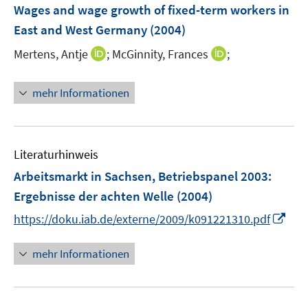
F
F
n
Wages and wage growth of fixed-term workers in
e
e
e
East and West Germany
(2004)
n
n
n
s
s
I
I
Mertens, Antje
;
McGinnity, Frances
;
t
t
n
n
e
e
n
n
mehr Informationen
r
r
e
e
ö
ö
u
u
f
f
e
e
f
f
m
m
Literaturhinweis
n
n
F
F
Arbeitsmarkt in Sachsen, Betriebspanel 2003
:
e
e
e
e
Ergebnisse der achten Welle
(2004)
n
n
n
n
I
s
s
https://doku.iab.de/externe/2009/k091221310.pdf
n
t
t
n
e
e
mehr Informationen
e
r
r
u
ö
ö
e
f
f