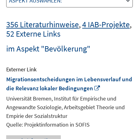
ASPEKT AUSWÄHLEN:
356 Literaturhinweise
,
4 IAB-Projekte
,
52 Externe Links
im Aspekt "Bevölkerung"
Externer Link
Migrationsentscheidungen im Lebensverlauf und
In
die Relevanz lokaler Bedingungen
neuem
Universität Bremen, Institut für Empirische und
Fenster
Angewandte Soziologie, Arbeitsgebiet Theorie und
öffnen
Empirie der Sozialstruktur
Quelle: Projektinformation in SOFIS