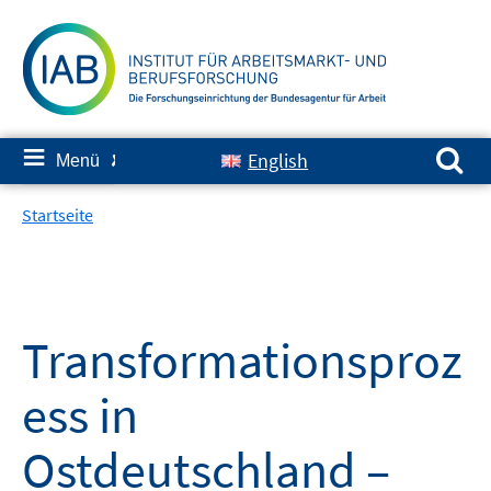
Springe
zum
Inhalt
Suchen nach:
≡
English
Menü
✘
Startseite
Transformationsproz
ess in
Ostdeutschland –