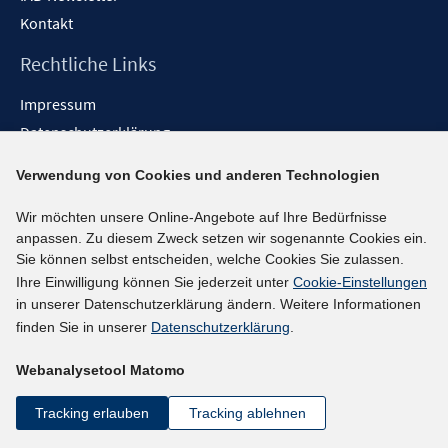
Kontakt
Rechtliche Links
Impressum
Datenschutzerklärung
Erklärung zur Barrierefreiheit
Verwendung von Cookies und anderen Technologien
Barrieren melden
Wir möchten unsere Online-Angebote auf Ihre Bedürfnisse
Social-Media-Kanäle
anpassen. Zu diesem Zweck setzen wir sogenannte Cookies ein.
Sie können selbst entscheiden, welche Cookies Sie zulassen.
BlueSky
Ihre Einwilligung können Sie jederzeit unter
Cookie-Einstellungen
YouTube
in unserer Datenschutzerklärung ändern. Weitere Informationen
LinkedIn
finden Sie in unserer
Datenschutzerklärung
.
XING
Webanalysetool Matomo
kununu
Netiquette
Tracking erlauben
Tracking ablehnen