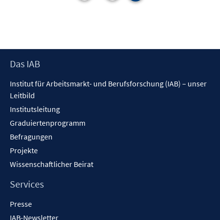
Footer
Das IAB
Inhalt
Institut für Arbeitsmarkt- und Berufsforschung (IAB) – unser
Leitbild
Institutsleitung
Graduiertenprogramm
Befragungen
Projekte
Wissenschaftlicher Beirat
Services
Presse
IAB-Newsletter