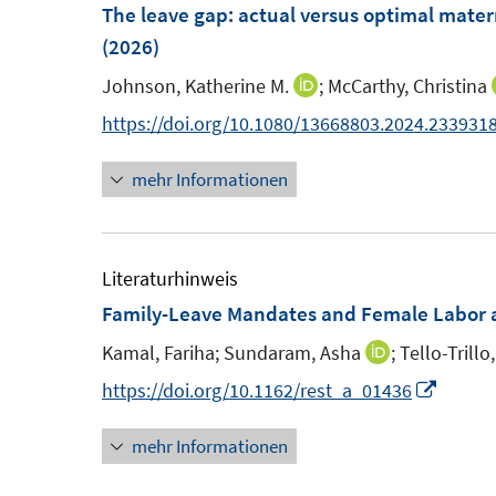
F
F
The leave gap: actual versus optimal mate
e
e
(2026)
n
n
Johnson, Katherine M.
;
McCarthy, Christina
I
s
s
n
https://doi.org/10.1080/13668803.2024.233931
t
t
n
e
e
mehr Informationen
e
r
r
u
ö
ö
e
f
f
m
Literaturhinweis
f
f
F
Family-Leave Mandates and Female Labor at
n
n
e
e
e
Kamal, Fariha;
Sundaram, Asha
;
Tello-Trillo,
I
n
n
n
n
I
https://doi.org/10.1162/rest_a_01436
s
n
n
t
mehr Informationen
e
n
e
u
e
r