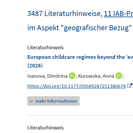
3487 Literaturhinweise
,
11 IAB-P
im Aspekt "geografischer Bezug"
Literaturhinweis
European childcare regimes beyond the ‘ave
(2026)
Ivanova, Dimitrina
;
Kurowska, Anna
;
I
I
n
n
https://doi.org/10.1177/09589287251386678
n
n
mehr Informationen
e
e
u
u
e
e
m
m
Literaturhinweis