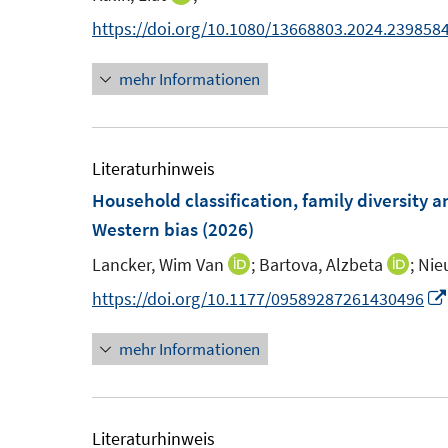
s
s
n
https://doi.org/10.1080/13668803.2024.239858
t
t
n
e
e
mehr Informationen
e
r
r
u
ö
ö
e
f
f
m
Literaturhinweis
f
f
F
Household classification, family diversity a
n
n
e
Western bias
(2026)
e
e
n
n
n
Lancker, Wim Van
;
Bartova, Alzbeta
;
Nie
I
I
s
n
n
https://doi.org/10.1177/09589287261430496
t
n
n
e
mehr Informationen
e
e
r
u
u
ö
e
e
f
m
m
Literaturhinweis
f