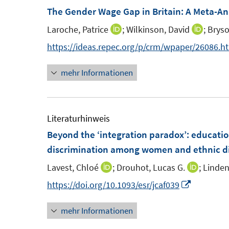
F
F
The Gender Wage Gap in Britain: A Meta-An
n
e
e
e
Laroche, Patrice
;
Wilkinson, David
;
Bryso
I
I
n
n
n
n
n
https://ideas.repec.org/p/crm/wpaper/26086.h
s
s
n
n
t
t
mehr Informationen
e
e
e
e
u
u
r
r
e
e
ö
ö
m
m
Literaturhinweis
f
f
F
F
Beyond the ‘integration paradox’: educatio
f
f
e
e
discrimination among women and ethnic di
n
n
n
n
e
e
Lavest, Chloé
;
Drouhot, Lucas G.
;
Linden
I
I
s
s
n
n
n
n
I
https://doi.org/10.1093/esr/jcaf039
t
t
n
n
n
e
e
mehr Informationen
e
e
n
r
r
u
u
e