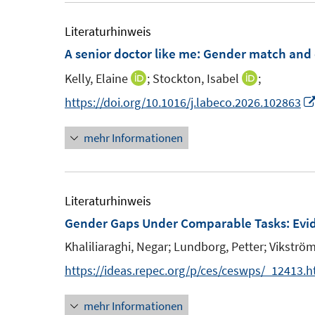
e
u
ö
m
e
Literaturhinweis
f
F
m
A senior doctor like me: Gender match and
f
e
F
n
Kelly, Elaine
;
Stockton, Isabel
;
I
I
n
e
e
n
n
https://doi.org/10.1016/j.labeco.2026.102863
s
n
n
n
n
t
s
mehr Informationen
e
e
e
t
u
u
r
e
e
e
ö
r
m
m
Literaturhinweis
f
ö
F
F
Gender Gaps Under Comparable Tasks: Ev
f
f
e
e
n
Khaliliaraghi, Negar;
Lundborg, Petter;
Vikström
f
n
n
e
n
https://ideas.repec.org/p/ces/ceswps/_12413.h
s
s
n
e
t
t
mehr Informationen
n