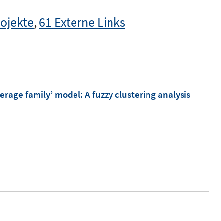
rojekte
,
61 Externe Links
rage family’ model: A fuzzy clustering analysis
I
n
n
e
u
e