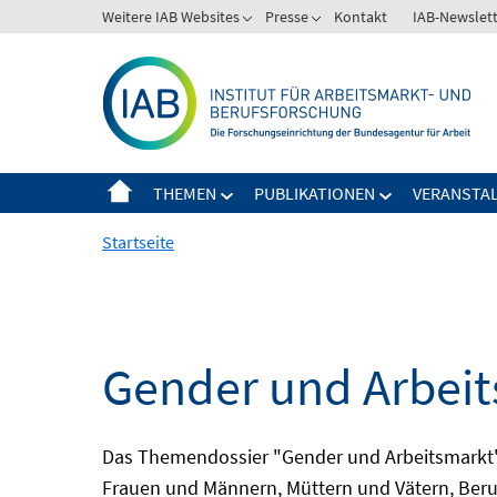
Springe
Weitere IAB Websites
Presse
Kontakt
IAB-Newslet
zum
Inhalt
THEMEN
PUBLIKATIONEN
VERANSTA
Startseite
Gender und Arbei
Das Themendossier "Gender und Arbeitsmarkt" 
Frauen und Männern, Müttern und Vätern, Beru