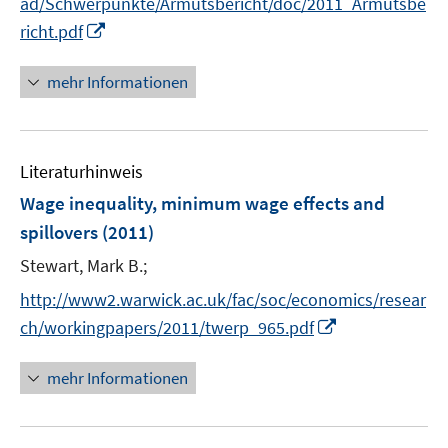
ad/Schwerpunkte/Armutsbericht/doc/2011_Armutsbe
f
I
richt.pdf
f
n
n
n
e
mehr Informationen
e
n
u
e
Literaturhinweis
m
F
Wage inequality, minimum wage effects and
e
spillovers
(2011)
n
Stewart, Mark B.;
s
t
http://www2.warwick.ac.uk/fac/soc/economics/resear
e
I
ch/workingpapers/2011/twerp_965.pdf
r
n
ö
n
mehr Informationen
f
e
f
u
n
e