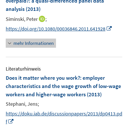
overpaid?
:
a quasi-differenced panel data
t
n
analysis
(2013)
e
s
r
t
I
Siminski, Peter
;
ö
e
n
I
https://doi.org/10.1080/00036846.2011.641928
f
r
n
n
f
ö
e
n
n
mehr Informationen
f
u
e
e
f
e
u
n
n
m
e
e
F
Literaturhinweis
m
n
e
F
Does it matter where you work?
:
employer
n
e
characteristics and the wage growth of low-wage
s
n
workers and higher-wage workers
t
(2013)
s
e
t
Stephani, Jens;
r
e
https://doku.iab.de/discussionpapers/2013/dp0413.pd
ö
r
I
f
f
ö
n