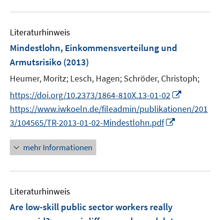
f
f
u
n
f
e
e
n
Literaturhinweis
m
n
e
F
Mindestlohn, Einkommensverteilung und
n
e
Armutsrisiko
(2013)
n
Heumer, Moritz;
Lesch, Hagen;
Schröder, Christoph;
s
t
I
https://doi.org/10.2373/1864-810X.13-01-02
e
n
https://www.iwkoeln.de/fileadmin/publikationen/201
r
n
I
3/104565/TR-2013-01-02-Mindestlohn.pdf
ö
e
n
f
u
n
mehr Informationen
f
e
e
n
m
u
e
F
e
n
e
Literaturhinweis
m
n
F
Are low-skill public sector workers really
s
e