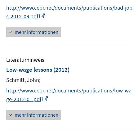
e
e
t
s
http://www.cepr.net/documents/publications/bad-job
r
r
e
t
I
s-2012-09.pdf
ö
ö
r
e
n
f
f
ö
r
n
mehr Informationen
f
f
f
ö
e
n
n
f
f
u
e
e
n
f
e
n
n
e
n
Literaturhinweis
m
n
e
F
Low-wage lessons
(2012)
n
e
Schmitt, John;
n
s
http://www.cepr.net/documents/publications/low-wa
t
I
ge-2012-01.pdf
e
n
r
n
mehr Informationen
ö
e
f
u
f
e