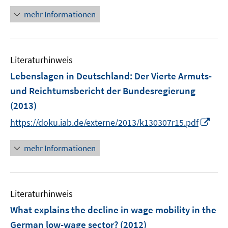
f
f
n
n
mehr Informationen
f
e
e
n
u
n
e
e
n
Literaturhinweis
m
F
Lebenslagen in Deutschland: Der Vierte Armuts-
e
und Reichtumsbericht der Bundesregierung
n
(2013)
s
I
t
https://doku.iab.de/externe/2013/k130307r15.pdf
n
e
n
r
mehr Informationen
e
ö
u
f
e
f
Literaturhinweis
m
n
F
e
What explains the decline in wage mobility in the
e
n
German low-wage sector?
(2012)