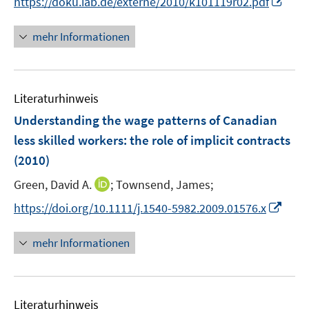
https://doku.iab.de/externe/2010/k101119r02.pdf
ö
e
n
f
r
n
mehr Informationen
f
ö
e
n
f
u
e
f
e
n
n
Literaturhinweis
m
e
F
Understanding the wage patterns of Canadian
n
e
less skilled workers: the role of implicit contracts
n
(2010)
s
t
I
Green, David A.
;
Townsend, James;
e
n
I
https://doi.org/10.1111/j.1540-5982.2009.01576.x
r
n
n
ö
e
n
mehr Informationen
f
u
e
f
e
u
n
m
e
e
F
Literaturhinweis
m