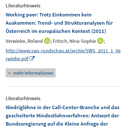
e
Literaturhinweis
m
n
F
Working poor: Trotz Einkommen kein
e
Auskommen
:
Trend- und Strukturanalysen für
n
Österreich im europäischen Kontext
(2011)
s
t
I
I
Verwiebe, Roland
;
Fritsch, Nina-Sophie
;
e
n
n
http://www.sws-rundschau.at/archiv/SWS_2011_1_Ve
r
n
n
I
rwiebe.pdf
ö
e
e
n
f
u
u
n
mehr Informationen
f
e
e
e
n
m
m
u
e
F
F
e
n
e
e
Literaturhinweis
m
n
n
F
Niedriglöhne in der Call-Center-Branche und das
s
s
e
gescheiterte Mindestlohnverfahren
:
Antwort der
t
t
n
e
e
Bundesregierung auf die Kleine Anfrage der
s