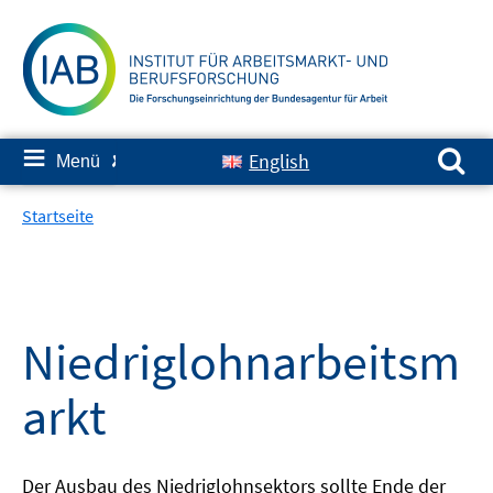
Springe
zum
Inhalt
Suchen nach:
≡
English
Menü
✘
Startseite
Niedriglohnarbeitsm
arkt
Der Ausbau des Niedriglohnsektors sollte Ende der