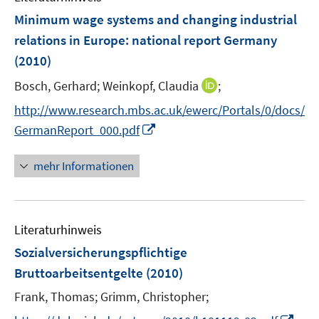
n
e
F
Minimum wage systems and changing industrial
s
n
e
t
relations in Europe
:
national report Germany
s
n
e
(2010)
t
s
r
e
t
I
Bosch, Gerhard;
Weinkopf, Claudia
;
ö
r
e
n
f
http://www.research.mbs.ac.uk/ewerc/Portals/0/docs/
ö
r
n
f
I
f
GermanReport_000.pdf
ö
e
n
n
f
f
u
e
n
n
mehr Informationen
f
e
n
e
e
n
m
u
n
e
F
e
n
e
Literaturhinweis
m
n
F
Sozialversicherungspflichtige
s
e
Bruttoarbeitsentgelte
(2010)
t
n
e
Frank, Thomas;
Grimm, Christopher;
s
r
t
I