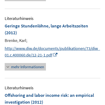
e
e
n
u
n
e
e
n
Literaturhinweis
m
F
Geringe Stundenlöhne, lange Arbeitszeiten
e
(2012)
n
Brenke, Karl;
s
t
http://www.diw.de/documents/publikationen/73/diw_
e
I
01.c.400060.de/12-21-1.pdf
r
n
ö
n
mehr Informationen
f
e
f
u
n
e
e
Literaturhinweis
m
n
F
Offshoring and labor income risk
:
an empirical
e
investigation
(2012)
n