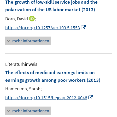
F
The growth of low-skill service jobs and the
n
e
e
polarization of the US labor market
(2013)
s
n
n
t
I
Dorn, David
;
s
e
n
t
I
https://doi.org/10.1257/aer.103.5.1553
r
n
e
n
ö
e
r
n
mehr Informationen
f
u
ö
e
f
e
f
u
n
m
f
e
e
F
n
Literaturhinweis
m
n
e
e
F
The effects of medicaid earnings limits on
n
n
e
earnings growth among poor workers
(2013)
s
n
t
Hamersma, Sarah;
s
e
t
I
https://doi.org/10.1515/bejeap-2012-0048
r
e
n
ö
r
n
mehr Informationen
f
ö
e