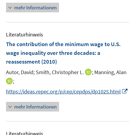
n
e
mehr Informationen
e
r
u
ö
e
f
Literaturhinweis
m
f
F
n
The contribution of the minimum wage to U.S.
e
e
wage inequality over three decades
:
a
n
n
reassessment
(2010)
s
t
I
Autor, David;
Smith, Christopher L.
;
Manning, Alan
e
n
I
;
r
n
n
I
https://ideas.repec.org/p/cep/cepdps/dp1025.html
ö
e
n
n
f
u
e
n
mehr Informationen
f
e
u
e
n
m
e
u
e
F
m
e
n
e
F
Literaturhinweis
m