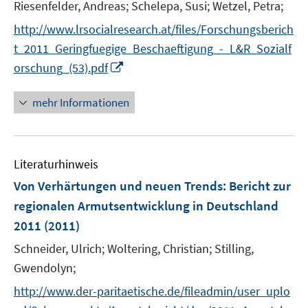
Riesenfelder, Andreas;
s
Schelepa, Susi;
Wetzel, Petra;
s
n
t
t
s
http://www.lrsocialresearch.at/files/Forschungsberich
e
e
t
t_2011_Geringfuegige_Beschaeftigung_-_L&R_Sozialf
r
r
e
I
orschung_(53).pdf
ö
ö
r
n
f
f
ö
n
mehr Informationen
f
f
f
e
n
n
f
u
e
e
n
e
n
n
e
Literaturhinweis
m
n
F
Von Verhärtungen und neuen Trends: Bericht zur
e
regionalen Armutsentwicklung in Deutschland
n
2011
(2011)
s
t
Schneider, Ulrich;
Woltering, Christian;
Stilling,
e
Gwendolyn;
r
http://www.der-paritaetische.de/fileadmin/user_uplo
ö