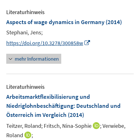
F
e
e
Literaturhinweis
m
n
F
Aspects of wage dynamics in Germany
(2014)
s
e
t
Stephani, Jens;
n
e
I
s
https://doi.org/10.3278/300858w
r
n
t
ö
n
e
mehr Informationen
f
e
r
f
u
ö
n
e
f
e
Literaturhinweis
m
f
n
F
n
Arbeitsmarktflexibilisierung und
e
e
Niedriglohnbeschäftigung
:
Deutschland und
n
n
Österreich im Vergleich
(2014)
s
t
I
Teitzer, Roland;
Fritsch, Nina-Sophie
;
Verwiebe,
e
n
I
Roland
;
r