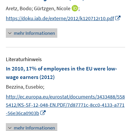
n
I
Aretz, Bodo;
Gürtzgen, Nicole
;
s
n
t
I
https://doku.iab.de/externe/2012/k120712r10.pdf
n
e
n
e
r
n
mehr Informationen
u
ö
e
e
f
u
m
f
e
F
n
Literaturhinweis
m
e
e
F
In 2010, 17% of employees in the EU were low-
n
n
e
wage earners
(2012)
s
n
t
Bezzina, Eusebio;
s
e
t
http://ec.europa.eu/eurostat/documents/3433488/558
r
e
5412/KS-SF-12-048-EN.PDF/7d87771c-8cc0-4133-a771
ö
r
I
-56e36ca0903b
f
ö
n
f
f
n
n
mehr Informationen
f