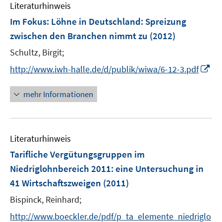
n
Literaturhinweis
m
e
F
Im Fokus: Löhne in Deutschland
:
Spreizung
n
e
zwischen den Branchen nimmt zu
(2012)
n
Schultz, Birgit;
s
t
I
http://www.iwh-halle.de/d/publik/wiwa/6-12-3.pdf
e
n
r
n
mehr Informationen
ö
e
f
u
f
e
n
Literaturhinweis
m
e
F
Tarifliche Vergütungsgruppen im
n
e
Niedriglohnbereich 2011
:
eine Untersuchung in
n
41 Wirtschaftszweigen
(2011)
s
t
Bispinck, Reinhard;
e
http://www.boeckler.de/pdf/p_ta_elemente_niedriglo