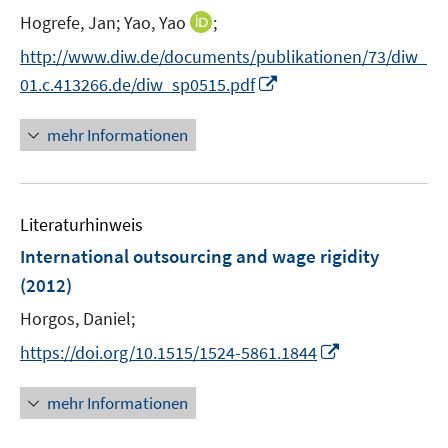
I
Hogrefe, Jan;
Yao, Yao
;
s
n
t
http://www.diw.de/documents/publikationen/73/diw_
n
e
I
01.c.413266.de/diw_sp0515.pdf
e
r
n
u
ö
n
mehr Informationen
e
f
e
m
f
u
F
n
e
e
e
Literaturhinweis
m
n
n
F
International outsourcing and wage rigidity
s
e
(2012)
t
n
e
Horgos, Daniel;
s
r
t
I
https://doi.org/10.1515/1524-5861.1844
ö
e
n
f
r
n
mehr Informationen
f
ö
e
n
f
u