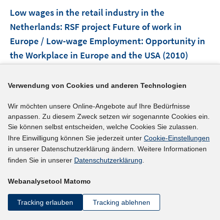
n
e
F
Low wages in the retail industry in the
n
e
Netherlands
:
RSF project Future of work in
s
n
Europe / Low-wage Employment: Opportunity in
t
s
e
the Workplace in Europe and the USA
(2010)
t
r
e
Klaveren, Maarten van;
ö
r
Verwendung von Cookies und anderen Technologien
f
https://aias.s3-eu-central-1.amazonaws.com/websit
ö
f
I
e/uploads/1456835705027WP100-VanKlaveren.pdf
f
Wir möchten unsere Online-Angebote auf Ihre Bedürfnisse
n
n
f
anpassen. Zu diesem Zweck setzen wir sogenannte Cookies ein.
e
n
mehr Informationen
n
Sie können selbst entscheiden, welche Cookies Sie zulassen.
n
e
e
Ihre Einwilligung können Sie jederzeit unter
Cookie-Einstellungen
u
n
in unserer Datenschutzerklärung ändern. Weitere Informationen
e
finden Sie in unserer
Datenschutzerklärung
.
Literaturhinweis
m
F
Webanalysetool Matomo
Armut von Erwerbstätigen im europäischen
e
Vergleich: Erwerbseinkommen und Umverteilung
Tracking erlauben
Tracking ablehnen
n
(2010)
s