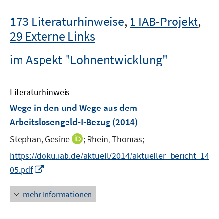
173 Literaturhinweise
,
1 IAB-Projekt
,
29 Externe Links
im Aspekt "Lohnentwicklung"
Literaturhinweis
Wege in den und Wege aus dem
Arbeitslosengeld-I-Bezug
(2014)
I
Stephan, Gesine
;
Rhein, Thomas;
n
https://doku.iab.de/aktuell/2014/aktueller_bericht_14
n
I
05.pdf
e
n
u
n
mehr Informationen
e
e
m
u