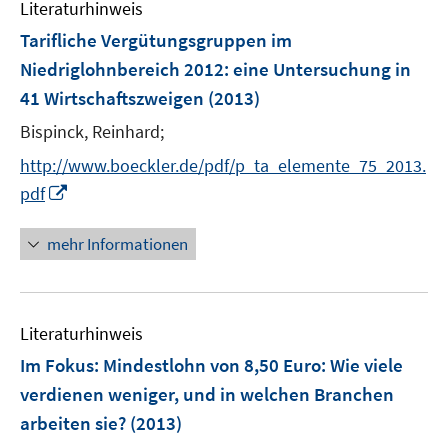
Literaturhinweis
m
n
n
n
F
Tarifliche Vergütungsgruppen im
s
s
e
Niedriglohnbereich 2012
:
eine Untersuchung in
t
t
n
e
e
41 Wirtschaftszweigen
(2013)
s
r
r
t
Bispinck, Reinhard;
ö
ö
e
http://www.boeckler.de/pdf/p_ta_elemente_75_2013.
f
f
r
f
f
I
pdf
ö
n
n
n
f
e
e
n
mehr Informationen
f
n
n
e
n
u
e
e
n
Literaturhinweis
m
F
Im Fokus: Mindestlohn von 8,50 Euro: Wie viele
e
verdienen weniger, und in welchen Branchen
n
arbeiten sie?
(2013)
s