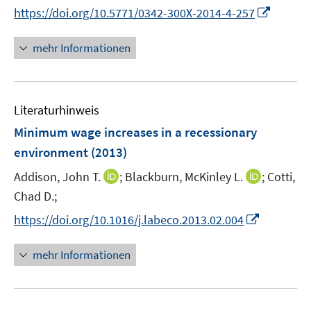
n
n
I
https://doi.org/10.5771/0342-300X-2014-4-257
ö
e
n
n
f
u
e
n
mehr Informationen
f
e
u
e
n
m
e
u
e
F
m
e
n
e
F
Literaturhinweis
m
n
e
F
Minimum wage increases in a recessionary
s
n
e
t
environment
(2013)
s
n
e
t
I
I
Addison, John T.
;
Blackburn, McKinley L.
;
Cotti,
s
r
e
n
n
t
Chad D.;
ö
r
n
n
e
f
I
https://doi.org/10.1016/j.labeco.2013.02.004
ö
e
e
r
f
n
f
u
u
ö
n
n
mehr Informationen
f
e
e
f
e
e
n
m
m
f
n
u
e
F
F
n
e
n
e
e
e