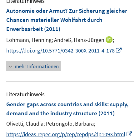
Literaturhinweis
m
s
n
F
Autonomie oder Armut? Zur Sicherung gleicher
t
s
e
e
Chancen materieller Wohlfahrt durch
t
n
r
Erwerbsarbeit
(2011)
e
s
ö
r
t
I
Lohmann, Henning;
Andreß, Hans-Jürgen
;
f
ö
e
n
f
I
https://doi.org/10.5771/0342-300X-2011-4-178
f
r
n
n
n
f
ö
e
e
n
n
mehr Informationen
f
u
n
e
e
f
e
u
n
n
m
e
e
F
Literaturhinweis
m
n
e
F
Gender gaps across countries and skills
:
supply,
n
e
demand and the industry structure
(2011)
s
n
t
Olivetti, Claudia;
Petrongolo, Barbara;
s
e
t
I
https://ideas.repec.org/p/cep/cepdps/dp1093.html
r
e