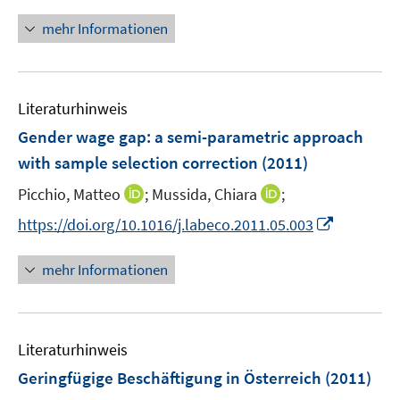
n
ö
r
n
mehr Informationen
f
ö
e
f
f
u
n
f
e
e
n
Literaturhinweis
m
n
e
F
Gender wage gap
:
a semi-parametric approach
n
e
with sample selection correction
(2011)
n
I
I
Picchio, Matteo
;
Mussida, Chiara
;
s
n
n
t
I
https://doi.org/10.1016/j.labeco.2011.05.003
n
n
e
n
e
e
r
n
mehr Informationen
u
u
ö
e
e
e
f
u
m
m
f
e
F
F
n
Literaturhinweis
m
e
e
e
F
Geringfügige Beschäftigung in Österreich
(2011)
n
n
n
e