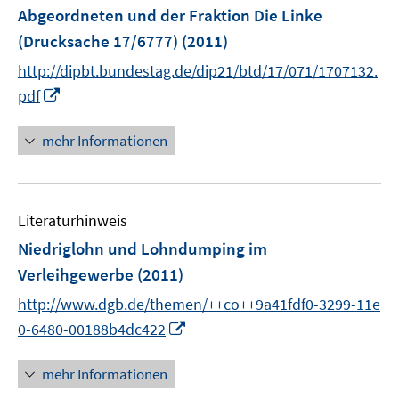
r
r
Abgeordneten und der Fraktion Die Linke
t
ö
ö
e
(Drucksache 17/6777)
(2011)
f
f
r
http://dipbt.bundestag.de/dip21/btd/17/071/1707132.
f
f
ö
n
n
I
pdf
f
e
e
n
f
n
n
n
mehr Informationen
n
e
e
u
n
e
Literaturhinweis
m
F
Niedriglohn und Lohndumping im
e
Verleihgewerbe
(2011)
n
http://www.dgb.de/themen/++co++9a41fdf0-3299-11e
s
I
t
0-6480-00188b4dc422
n
e
n
r
mehr Informationen
e
ö