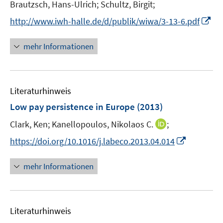
t
Brautzsch, Hans-Ulrich;
Schultz, Birgit;
e
I
http://www.iwh-halle.de/d/publik/wiwa/3-13-6.pdf
r
n
ö
n
mehr Informationen
f
e
f
u
n
e
e
Literaturhinweis
m
n
F
Low pay persistence in Europe
(2013)
e
I
Clark, Ken;
Kanellopoulos, Nikolaos C.
;
n
n
s
I
https://doi.org/10.1016/j.labeco.2013.04.014
n
t
n
e
e
n
mehr Informationen
u
r
e
e
ö
u
m
f
e
F
Literaturhinweis
f
m
e
n