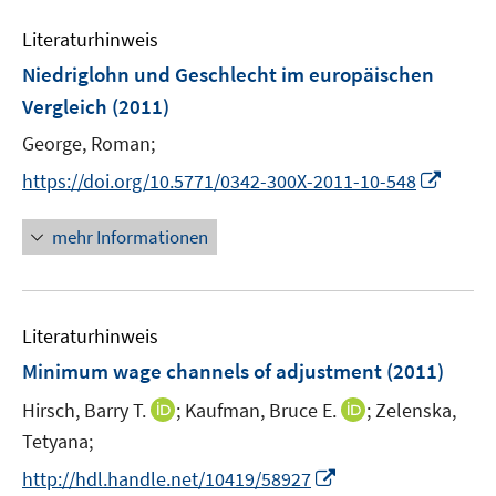
F
e
n
e
Literaturhinweis
m
n
F
Niedriglohn und Geschlecht im europäischen
s
e
Vergleich
(2011)
t
n
e
George, Roman;
s
r
t
I
https://doi.org/10.5771/0342-300X-2011-10-548
ö
e
n
f
r
n
mehr Informationen
f
ö
e
n
f
u
e
f
e
n
n
Literaturhinweis
m
e
F
Minimum wage channels of adjustment
(2011)
n
e
I
I
Hirsch, Barry T.
;
Kaufman, Bruce E.
;
Zelenska,
n
n
n
Tetyana;
s
n
n
t
I
http://hdl.handle.net/10419/58927
e
e