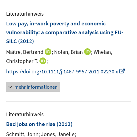
e
f
e
n
n
Literaturhinweis
m
e
F
Low pay, in-work poverty and economic
n
e
vulnerability
:
a comparative analysis using EU-
n
SILC
(2012)
s
t
I
I
Maître, Bertrand
;
Nolan, Brian
;
Whelan,
e
n
n
I
Christopher T.
;
r
n
n
n
I
https://doi.org/10.1111/j.1467-9957.2011.02230.x
ö
e
e
n
n
f
u
u
e
n
mehr Informationen
f
e
e
u
e
n
m
m
e
u
e
F
F
m
e
n
e
e
F
Literaturhinweis
m
n
n
e
F
Bad jobs on the rise
(2012)
s
s
n
e
t
t
Schmitt, John;
Jones, Janelle;
s
n