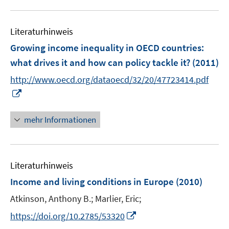
u
f
e
f
Literaturhinweis
m
n
F
e
Growing income inequality in OECD countries
:
e
n
what drives it and how can policy tackle it?
(2011)
n
http://www.oecd.org/dataoecd/32/20/47723414.pdf
s
I
t
n
e
n
r
mehr Informationen
e
ö
u
f
e
f
Literaturhinweis
m
n
F
e
Income and living conditions in Europe
(2010)
e
n
Atkinson, Anthony B.;
Marlier, Eric;
n
I
s
https://doi.org/10.2785/53320
n
t