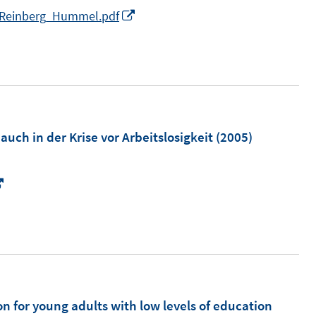
I
_Reinberg_Hummel.pdf
n
n
e
u
e
m
uch in der Krise vor Arbeitslosigkeit
(2005)
F
e
I
n
n
s
n
t
e
e
u
r
e
ö
m
on for young adults with low levels of education
f