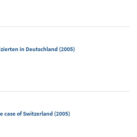
t
e
r
ö
f
m
izierten in Deutschland
(2005)
f
n
e
n
e case of Switzerland
(2005)