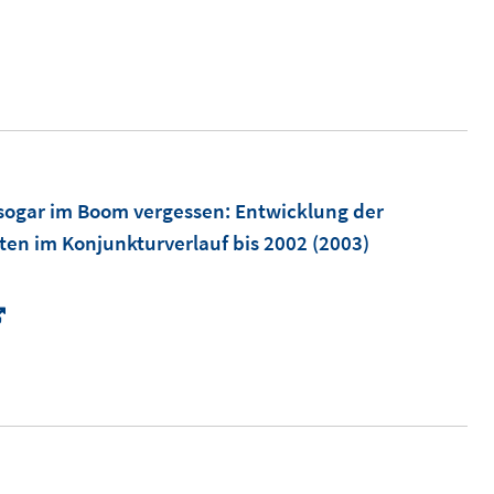
F
f
e
n
n
e
s
n
t
e
r
, sogar im Boom vergessen
:
Entwicklung der
ö
ten im Konjunkturverlauf bis 2002
(2003)
f
f
I
n
n
e
n
n
e
u
e