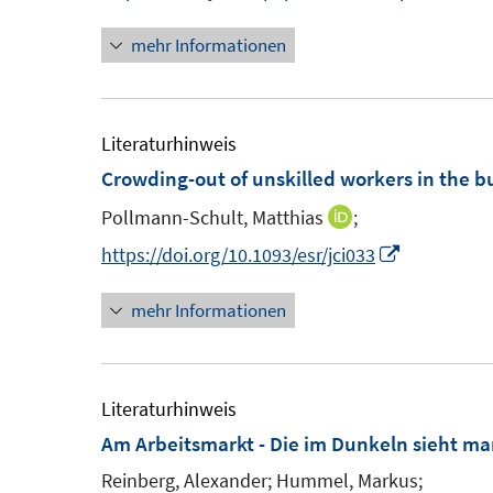
e
n
n
n
mehr Informationen
e
n
n
e
u
e
Literaturhinweis
m
Crowding-out of unskilled workers in the b
F
Pollmann-Schult, Matthias
;
I
e
n
I
https://doi.org/10.1093/esr/jci033
n
n
n
s
mehr Informationen
e
n
t
u
e
e
e
u
r
m
e
Literaturhinweis
ö
F
m
Am Arbeitsmarkt - Die im Dunkeln sieht ma
f
e
F
Reinberg, Alexander;
Hummel, Markus;
f