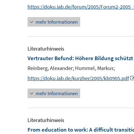
n
e
n
https://doku.iab.de/forum/2005/Forum2-2005
s
n
e
t
s
mehr Informationen
n
e
t
r
e
ö
r
Literaturhinweis
f
ö
Vertrauter Befund: Höhere Bildung schützt a
f
f
n
Reinberg, Alexander;
Hummel, Markus;
f
e
n
https://doku.iab.de/kurzber/2005/kb0905.pdf
n
e
mehr Informationen
n
Literaturhinweis
From education to work: A difficult transiti