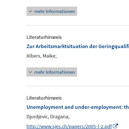
n
n
e
mehr Informationen
e
n
r
u
e
ö
e
u
f
m
e
Literaturhinweis
f
F
Zur Arbeitsmarktsituation der Geringqualif
n
e
F
e
Albers, Maike;
n
e
n
s
n
mehr Informationen
t
s
e
t
r
e
Literaturhinweis
ö
r
Unemployment and under-employment
:
th
f
ö
f
Djurdjevic, Dragana;
f
n
f
I
http://www.sjes.ch/papers/2005-I-2.pdf