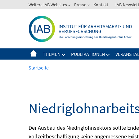
Springe
Weitere IAB Websites
Presse
Kontakt
IAB-Newslet
zum
Inhalt
THEMEN
PUBLIKATIONEN
VERANSTA
Startseite
Niedriglohnarbeit
Der Ausbau des Niedriglohnsektors sollte Ende d
Vollzeitbeschäftigung keine angemessene Existe