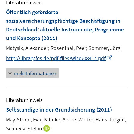
F
F
n
Literaturhinweis
m
n
e
e
e
F
Öffentlich geförderte
n
n
n
e
sozialversicherungspflichtige Beschäftigung in
s
s
n
Deutschland
:
aktuelle Instrumente, Programme
t
t
s
e
e
und Konzepte
(2011)
t
r
r
e
Matysik, Alexander;
Rosenthal, Peer;
Sommer, Jörg;
ö
ö
r
I
f
f
http://library.fes.de/pdf-files/wiso/08414.pdf
ö
n
f
f
f
n
n
n
mehr Informationen
f
e
e
e
n
u
n
n
e
e
n
Literaturhinweis
m
F
Selbständige in der Grundsicherung
(2011)
e
May-Strobl, Eva;
Pahnke, Andre;
Wolter, Hans-Jürgen;
n
I
Schneck, Stefan
;
s