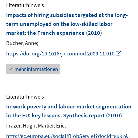
F
n
Literaturhinweis
m
e
e
F
Impacts of hiring subsidies targeted at the long-
n
n
e
term unemployed on the low-skilled labor
s
n
market
:
the French experience
t
(2010)
s
e
t
Bucher, Anne;
r
e
I
https://doi.org/10.1016/j.econmod.2009.11.010
ö
r
n
f
ö
n
mehr Informationen
f
f
e
n
f
u
e
n
e
n
e
Literaturhinweis
m
n
F
In-work poverty and labour market segmentation
e
in the EU
:
key lessons. Synthesis report
(2010)
n
Frazer, Hugh;
Marlier, Eric;
s
t
http://ec.europa.eu/social/BlobServlet?docId=8992&l