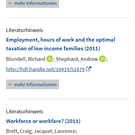
n
mehr Informationen
e
u
e
m
e
u
F
m
e
e
F
Literaturhinweis
m
n
e
F
Employment, hours of work and the optimal
s
n
e
t
taxation of low income families
(2011)
s
n
e
t
I
I
Blundell, Richard
;
Shephard, Andrew
;
s
r
e
n
n
t
I
http://hdl.handle.net/10419/51879
ö
r
n
n
e
n
f
ö
e
e
r
n
f
mehr Informationen
f
u
u
ö
e
n
f
e
e
f
u
e
n
m
m
f
e
n
e
F
F
n
Literaturhinweis
m
n
e
e
e
F
Workforce or workfare?
(2011)
n
n
n
e
Brett, Craig;
Jacquet, Laurence;
s
s
n