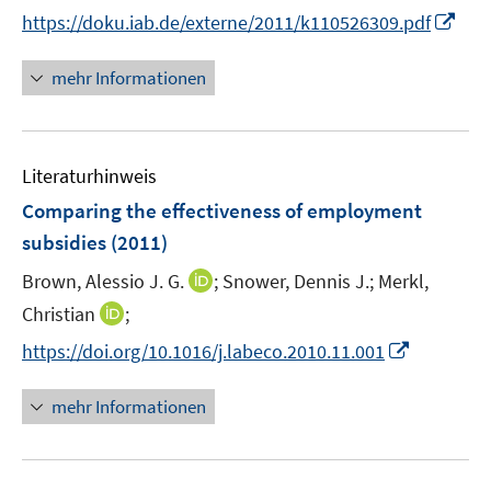
t
t
I
s
https://doku.iab.de/externe/2011/k110526309.pdf
e
e
n
t
r
r
n
e
mehr Informationen
ö
ö
e
r
f
f
u
ö
f
f
e
f
n
n
Literaturhinweis
m
f
e
e
F
n
Comparing the effectiveness of employment
n
n
e
e
subsidies
(2011)
n
n
I
Brown, Alessio J. G.
;
Snower, Dennis J.;
Merkl,
s
n
t
I
Christian
;
n
e
n
I
https://doi.org/10.1016/j.labeco.2010.11.001
e
r
n
n
u
ö
e
n
mehr Informationen
e
f
u
e
m
f
e
u
F
n
m
e
e