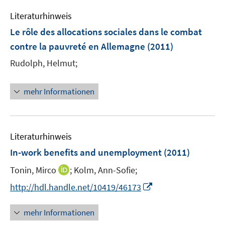
f
e
e
e
n
m
m
Literaturhinweis
n
e
F
F
Le rôle des allocations sociales dans le combat
n
e
e
contre la pauvreté en Allemagne
(2011)
n
n
s
s
Rudolph, Helmut;
t
t
e
e
mehr Informationen
r
r
ö
ö
f
f
f
f
Literaturhinweis
n
n
In-work benefits and unemployment
(2011)
e
e
I
Tonin, Mirco
;
Kolm, Ann-Sofie;
n
n
n
I
http://hdl.handle.net/10419/46173
n
n
e
n
mehr Informationen
u
e