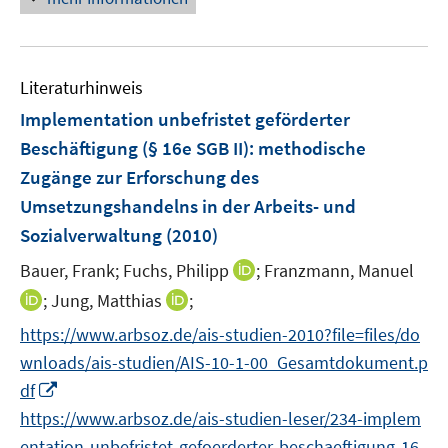
u
e
e
e
u
u
m
e
e
F
m
m
Literaturhinweis
e
F
F
Implementation unbefristet geförderter
n
e
e
Beschäftigung (§ 16e SGB II)
:
methodische
s
n
n
t
Zugänge zur Erforschung des
s
s
e
t
t
Umsetzungshandelns in der Arbeits- und
r
e
e
Sozialverwaltung
(2010)
ö
r
r
I
Bauer, Frank;
Fuchs, Philipp
;
Franzmann, Manuel
f
ö
ö
n
f
I
I
f
;
Jung, Matthias
f
;
n
n
n
n
f
f
https://www.arbsoz.de/ais-studien-2010?file=files/do
e
e
n
n
n
n
wnloads/ais-studien/AIS-10-1-00_Gesamtdokument.p
u
n
e
e
e
e
I
e
df
u
u
n
n
n
m
https://www.arbsoz.de/ais-studien-leser/234-implem
e
e
n
F
m
m
entation-unbefristet-gefoerderter-beschaeftigung-16