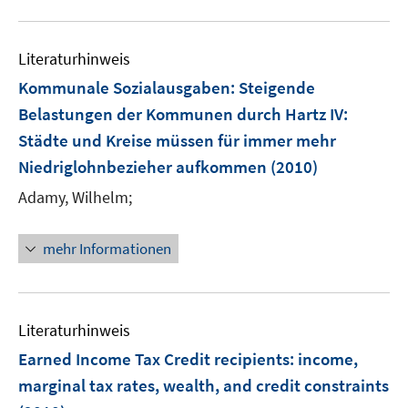
e
u
m
e
F
Literaturhinweis
m
e
F
Kommunale Sozialausgaben: Steigende
n
e
Belastungen der Kommunen durch Hartz IV
:
s
n
Städte und Kreise müssen für immer mehr
t
s
e
Niedriglohnbezieher aufkommen
(2010)
t
r
e
Adamy, Wilhelm;
ö
r
f
ö
mehr Informationen
f
f
n
f
e
n
n
e
Literaturhinweis
n
Earned Income Tax Credit recipients: income,
marginal tax rates, wealth, and credit constraints