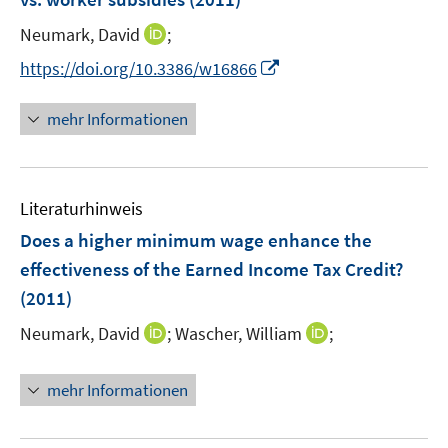
t
n
e
I
Neumark, David
;
s
r
n
t
I
https://doi.org/10.3386/w16866
ö
n
e
n
f
e
r
n
mehr Informationen
f
u
ö
e
n
e
f
u
e
m
f
e
n
F
n
Literaturhinweis
m
e
e
F
Does a higher minimum wage enhance the
n
n
e
effectiveness of the Earned Income Tax Credit?
s
n
(2011)
t
s
e
t
I
I
Neumark, David
;
Wascher, William
;
r
e
n
n
ö
r
n
n
mehr Informationen
f
ö
e
e
f
f
u
u
n