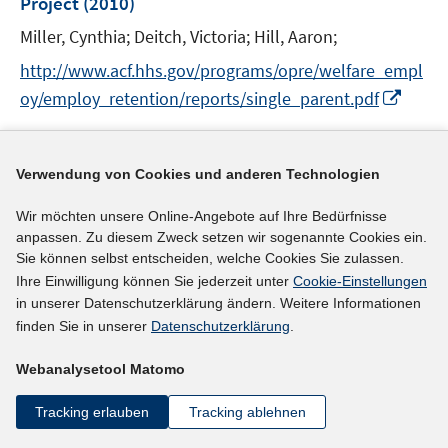
Project
(2010)
s
t
Miller, Cynthia;
Deitch, Victoria;
Hill, Aaron;
e
http://www.acf.hhs.gov/programs/opre/welfare_empl
r
I
oy/employ_retention/reports/single_parent.pdf
ö
n
f
n
mehr Informationen
f
e
Verwendung von Cookies und anderen Technologien
n
u
e
e
Wir möchten unsere Online-Angebote auf Ihre Bedürfnisse
n
Literaturhinweis
m
anpassen. Zu diesem Zweck setzen wir sogenannte Cookies ein.
Sie können selbst entscheiden, welche Cookies Sie zulassen.
F
Reform der Hinzuverdienstregeln in der
Ihre Einwilligung können Sie jederzeit unter
Cookie-Einstellungen
e
Grundsicherung
:
kein Entkommen aus der
in unserer Datenschutzerklärung ändern. Weitere Informationen
n
Transferfalle
(2010)
finden Sie in unserer
Datenschutzerklärung
.
s
t
I
I
Peichl, Andreas
;
Siegloch, Sebastian
;
Webanalysetool Matomo
e
n
n
Schneider, Hilmar;
r
n
n
Tracking erlauben
Tracking ablehnen
I
https://ideas.repec.org/p/iza/izasps/sp26.html
ö
e
e
n