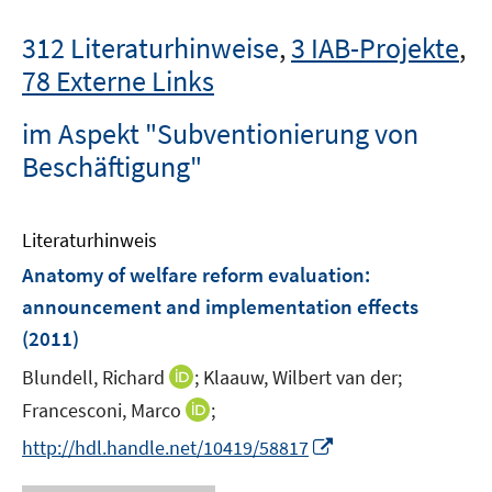
312 Literaturhinweise
,
3 IAB-Projekte
,
78 Externe Links
im Aspekt "Subventionierung von
Beschäftigung"
Literaturhinweis
Anatomy of welfare reform evaluation
:
announcement and implementation effects
(2011)
I
Blundell, Richard
;
Klaauw, Wilbert van der;
n
I
Francesconi, Marco
;
n
n
I
http://hdl.handle.net/10419/58817
e
n
n
u
e