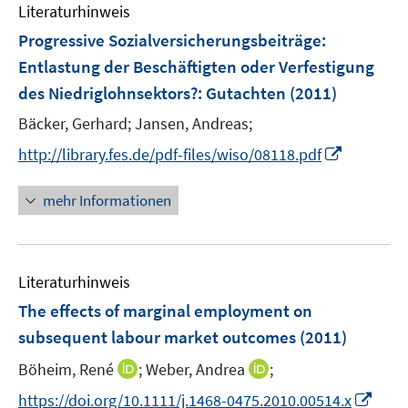
e
F
Literaturhinweis
m
n
n
e
F
Progressive Sozialversicherungsbeiträge:
s
n
e
t
Entlastung der Beschäftigten oder Verfestigung
s
n
e
des Niedriglohnsektors?
t
:
Gutachten
(2011)
s
r
e
t
Bäcker, Gerhard;
Jansen, Andreas;
ö
r
e
I
f
http://library.fes.de/pdf-files/wiso/08118.pdf
ö
r
n
f
f
ö
n
n
mehr Informationen
f
f
e
e
n
f
u
n
e
n
e
n
e
Literaturhinweis
m
n
F
The effects of marginal employment on
e
subsequent labour market outcomes
(2011)
n
I
I
Böheim, René
;
Weber, Andrea
;
s
n
n
t
I
https://doi.org/10.1111/j.1468-0475.2010.00514.x