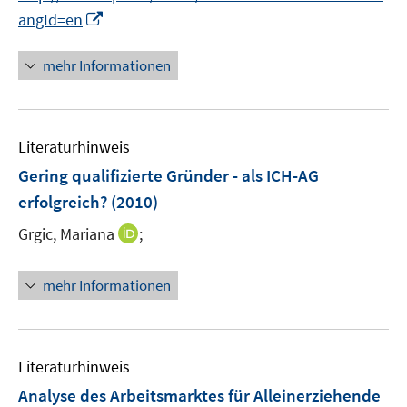
e
I
angId=en
r
n
ö
n
mehr Informationen
f
e
f
u
n
e
e
Literaturhinweis
m
n
F
Gering qualifizierte Gründer - als ICH-AG
e
erfolgreich?
(2010)
n
I
Grgic, Mariana
;
s
n
t
n
e
mehr Informationen
e
r
u
ö
e
f
m
f
Literaturhinweis
F
n
Analyse des Arbeitsmarktes für Alleinerziehende