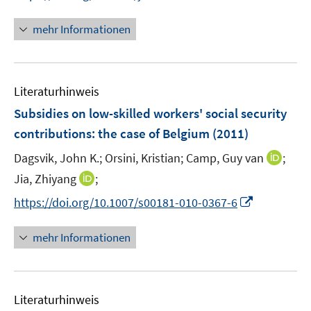
n
n
e
n
e
e
r
n
mehr Informationen
u
u
ö
e
e
e
f
u
m
m
f
e
F
F
n
Literaturhinweis
m
e
e
e
F
Subsidies on low-skilled workers' social security
n
n
n
e
contributions
:
the case of Belgium
(2011)
s
s
n
t
t
I
Dagsvik, John K.;
Orsini, Kristian;
Camp, Guy van
;
s
e
e
n
t
I
Jia, Zhiyang
;
r
r
n
e
n
I
https://doi.org/10.1007/s00181-010-0367-6
ö
ö
e
r
n
n
f
f
u
ö
e
n
f
f
mehr Informationen
e
f
u
e
n
n
m
f
e
u
e
e
F
n
m
e
n
n
e
e
F
Literaturhinweis
m
n
n