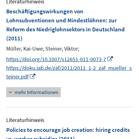
Literaturhinweis
m
n
F
Beschäftigungswirkungen von
e
Lohnsubventionen und Mindestlöhnen
:
zur
n
Reform des Niedriglohnsektors in Deutschland
s
(2011)
t
e
Müller, Kai-Uwe;
Steiner, Viktor;
r
I
https://doi.org/10.1007/s12651-011-0073-7
ö
n
https://doku.iab.de/zaf/2011/2011_1-2_zaf_mueller_s
f
n
I
f
teiner.pdf
e
n
n
u
n
e
mehr Informationen
e
e
n
m
u
F
e
e
Literaturhinweis
m
n
F
Policies to encourage job creation
:
hiring credits
s
e
vs. worker subsidies
(2011)