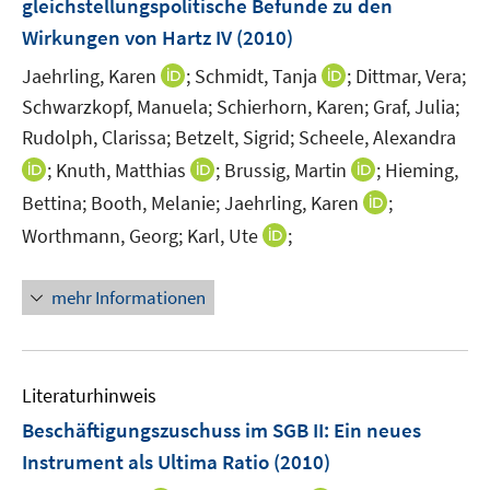
t
gleichstellungspolitische Befunde zu den
s
n
e
Wirkungen von Hartz IV
t
(2010)
s
r
e
t
I
I
Jaehrling, Karen
;
Schmidt, Tanja
;
Dittmar, Vera;
ö
r
e
n
n
Schwarzkopf, Manuela;
Schierhorn, Karen;
Graf, Julia;
f
ö
r
n
n
f
Rudolph, Clarissa;
Betzelt, Sigrid;
Scheele, Alexandra
f
ö
e
e
n
f
I
I
I
;
Knuth, Matthias
;
Brussig, Martin
;
Hieming,
f
u
u
e
n
n
n
n
I
Bettina;
Booth, Melanie;
Jaehrling, Karen
f
;
e
e
n
e
n
n
n
n
n
m
m
I
Worthmann, Georg;
Karl, Ute
;
n
e
e
e
n
e
F
F
n
u
u
u
e
n
e
e
n
mehr Informationen
e
e
e
u
n
n
e
m
m
m
e
s
s
u
F
F
F
m
t
t
e
e
e
e
F
e
e
m
Literaturhinweis
n
n
n
e
r
r
F
Beschäftigungszuschuss im SGB II: Ein neues
s
s
s
n
ö
ö
e
t
t
t
Instrument als Ultima Ratio
(2010)
s
f
f
n
e
e
e