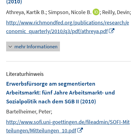
(2010)
I
Athreya, Kartik B.;
Simpson, Nicole B.
;
Reilly, Devin;
n
http://www.richmondfed.org/publications/research/e
n
I
conomic_quarterly/2010/q3/pdf/athreya.pdf
e
n
u
n
mehr Informationen
e
e
m
u
F
e
e
Literaturhinweis
m
n
F
Erwerbsfürsorge am segmentierten
s
e
Arbeitsmarkt
:
fünf Jahre Arbeitsmarkt- und
t
n
e
Sozialpolitik nach dem SGB II
(2010)
s
r
t
Bartelheimer, Peter;
ö
e
http://www.sofi.uni-goettingen.de/fileadmin/SOFI-Mit
f
r
f
I
teilungen/Mitteilungen_10.pdf
ö
n
n