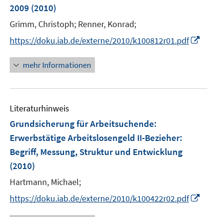
e
e
2009
(2010)
n
n
s
Grimm, Christoph;
Renner, Konrad;
t
I
https://doku.iab.de/externe/2010/k100812r01.pdf
e
n
r
n
mehr Informationen
ö
e
f
u
f
e
n
Literaturhinweis
m
e
F
Grundsicherung für Arbeitsuchende:
n
e
Erwerbstätige Arbeitslosengeld II-Bezieher
:
n
Begriff, Messung, Struktur und Entwicklung
s
(2010)
t
e
Hartmann, Michael;
r
I
https://doku.iab.de/externe/2010/k100422r02.pdf
ö
n
f