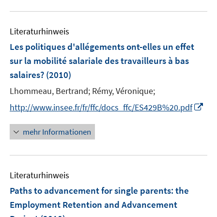
f
e
n
n
u
e
n
m
e
n
e
F
Literaturhinweis
m
n
e
F
Les politiques d'allégements ont-elles un effet
n
e
sur la mobilité salariale des travailleurs à bas
s
n
salaires?
(2010)
t
s
e
t
Lhommeau, Bertrand;
Rémy, Véronique;
r
e
I
http://www.insee.fr/fr/ffc/docs_ffc/ES429B%20.pdf
ö
r
n
f
ö
n
mehr Informationen
f
f
e
n
f
u
e
n
e
n
e
Literaturhinweis
m
n
F
Paths to advancement for single parents
:
the
e
Employment Retention and Advancement
n