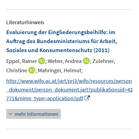
e
e
F
u
n
e
e
n
Literaturhinweis
m
s
F
Evaluierung der Eingliederungsbeihilfe
:
im
t
e
e
Auftrag des Bundesministeriums für Arbeit,
n
r
Soziales und Konsumentenschutz
(2011)
s
ö
t
I
I
Eppel, Rainer
;
Weber, Andrea
;
Zulehner,
f
e
n
n
f
I
Christine
;
Mahringer, Helmut;
r
n
n
n
n
http://www.wifo.ac.at/jart/prj3/wifo/resources/person
ö
e
e
e
n
_dokument/person_dokument.jart?publikationsid=42
f
u
u
n
e
f
I
e
e
771&mime_type=application/pdf
u
n
n
m
m
e
e
n
F
F
mehr Informationen
m
n
e
e
e
F
u
n
n
e
e
s
s
n