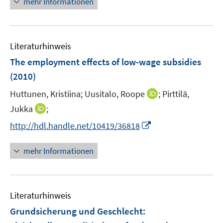
mehr Informationen
e
u
e
Literaturhinweis
m
F
The employment effects of low-wage subsidies
e
(2010)
n
I
Huttunen, Kristiina;
Uusitalo, Roope
;
Pirttilä,
s
n
t
I
Jukka
;
n
e
n
I
http://hdl.handle.net/10419/36818
e
r
n
n
u
ö
e
n
mehr Informationen
e
f
u
e
m
f
e
u
F
n
m
e
e
e
F
Literaturhinweis
m
n
n
e
F
Grundsicherung und Geschlecht
:
s
n
e