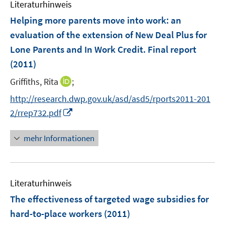
Literaturhinweis
m
t
t
s
F
e
e
Helping more parents move into work
:
an
t
e
r
r
e
evaluation of the extension of New Deal Plus for
n
ö
ö
r
Lone Parents and In Work Credit. Final report
s
f
f
ö
(2011)
t
f
f
f
e
n
n
f
I
Griffiths, Rita
;
r
e
e
n
n
http://research.dwp.gov.uk/asd/asd5/rports2011-201
ö
n
n
e
n
I
2/rrep732.pdf
f
n
e
n
f
u
n
n
mehr Informationen
e
e
e
m
u
n
F
e
e
Literaturhinweis
m
n
F
The effectiveness of targeted wage subsidies for
s
e
hard-to-place workers
(2011)
t
n