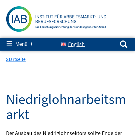
Springe
zum
Inhalt
Suchen nach:
≡
English
Menü
✘
Startseite
Niedriglohnarbeitsm
arkt
Der Ausbau des Niedriglohnsektors sollte Ende der