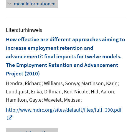
n
mehr Informationen
f
e
n
u
e
e
n
Literaturhinweis
m
F
How effective are different approaches aiming to
e
increase employment retention and
n
advancement?
:
final impacts for twelve models.
s
The Employment Retention and Advancement
t
e
Project
(2010)
r
Hendra, Richard;
Williams, Sonya;
Martinson, Karin;
ö
Lundquist, Erika;
Dillman, Keri-Nicole;
Hill, Aaron;
f
Hamilton, Gayle;
Wavelet, Melissa;
f
n
http://www.mdrc.org/sites/default/files/full_390.pdf
e
I
n
n
n