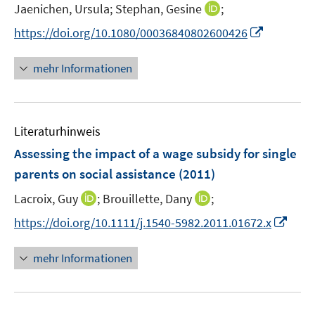
e
I
Jaenichen, Ursula;
Stephan, Gesine
;
s
r
n
t
I
https://doi.org/10.1080/00036840802600426
ö
n
e
n
f
e
r
n
mehr Informationen
f
u
ö
e
n
e
f
u
e
m
f
e
n
F
n
Literaturhinweis
m
e
e
F
Assessing the impact of a wage subsidy for single
n
n
e
parents on social assistance
(2011)
s
n
t
I
I
Lacroix, Guy
;
Brouillette, Dany
;
s
e
n
n
t
I
https://doi.org/10.1111/j.1540-5982.2011.01672.x
r
n
n
e
n
ö
e
e
r
n
mehr Informationen
f
u
u
ö
e
f
e
e
f
u
n
m
m
f
e
e