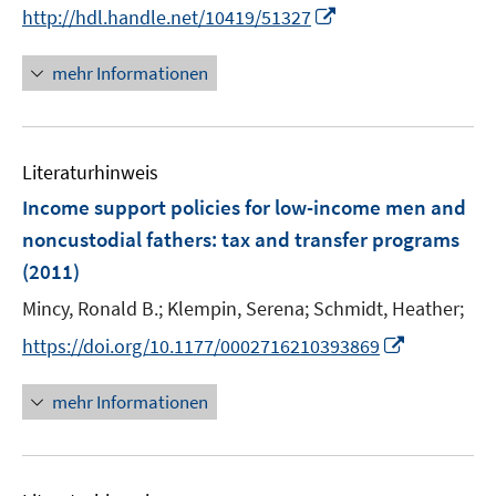
n
t
I
http://hdl.handle.net/10419/51327
n
e
n
e
r
n
mehr Informationen
u
ö
e
e
f
u
m
f
e
F
n
Literaturhinweis
m
e
e
F
Income support policies for low-income men and
n
n
e
noncustodial fathers
:
tax and transfer programs
s
n
(2011)
t
s
e
t
Mincy, Ronald B.;
Klempin, Serena;
Schmidt, Heather;
r
e
I
https://doi.org/10.1177/0002716210393869
ö
r
n
f
ö
n
mehr Informationen
f
f
e
n
f
u
e
n
e
n
e