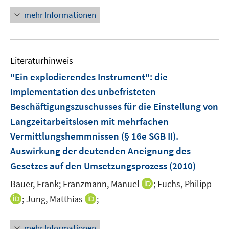
f
e
n
mehr Informationen
f
n
e
n
u
e
e
n
Literaturhinweis
m
F
"Ein explodierendes Instrument"
:
die
e
Implementation des unbefristeten
n
Beschäftigungszuschusses für die Einstellung von
s
Langzeitarbeitslosen mit mehrfachen
t
e
Vermittlungshemmnissen (§ 16e SGB II).
r
Auswirkung der deutenden Aneignung des
ö
Gesetzes auf den Umsetzungsprozess
(2010)
f
I
Bauer, Frank;
Franzmann, Manuel
f
;
Fuchs, Philipp
n
n
I
I
;
Jung, Matthias
;
n
e
n
n
e
n
n
n
mehr Informationen