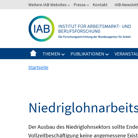
Springe
Weitere IAB Websites
Presse
Kontakt
IAB-Newslet
zum
Inhalt
THEMEN
PUBLIKATIONEN
VERANSTA
Startseite
Niedriglohnarbeit
Der Ausbau des Niedriglohnsektors sollte Ende d
Vollzeitbeschäftigung keine angemessene Existe