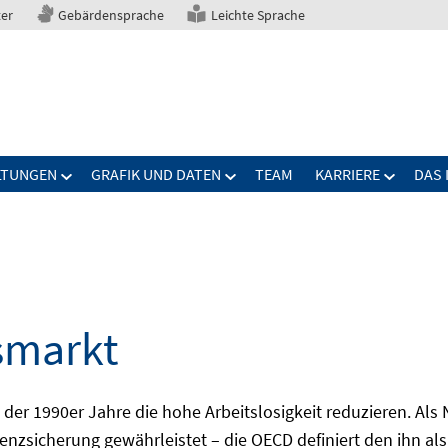
ter
Gebärdensprache
Leichte Sprache
LTUNGEN
GRAFIK UND DATEN
TEAM
KARRIERE
DAS 
smarkt
er 1990er Jahre die hohe Arbeitslosigkeit reduzieren. Als Ni
nzsicherung gewährleistet – die OECD definiert den ihn als