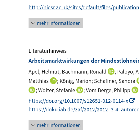
s
n
n
http://niesr.ac.uk/sites/default/files/publicati
t
s
e
t
mehr Informationen
r
e
ö
r
f
ö
Literaturhinweis
f
f
Arbeitsmarktwirkungen der Mindestlohne
n
f
e
Apel, Helmut;
Bachmann, Ronald
;
Paloyo, A
n
I
n
e
n
Matthias
;
König, Marion;
Schaffner, Sandra
I
n
n
n
;
Wolter, Stefanie
;
Vom Berge, Philipp
I
I
e
n
n
n
I
https://doi.org/10.1007/s12651-012-0114-x
u
e
n
n
n
https://doku.iab.de/zaf/2012/2012_3-4_autore
e
u
e
e
n
m
e
u
mehr Informationen
u
e
F
m
e
e
u