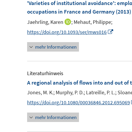
'Varieties of institutional avoidance'
:
employ
occupations in France and Germany
(2013)
Jaehrling, Karen
;
Mehaut, Philippe;
I
n
I
https://doi.org/10.1093/ser/mws016
n
n
mehr Informationen
e
n
u
e
e
u
m
e
Literaturhinweis
F
m
A regional analysis of flows into and out 
e
F
Jones, M. K.;
Murphy, P. D.;
Latreille, P. L.;
Sloane,
n
e
https://doi.org/10.1080/00036846.2012.695069
s
n
t
s
mehr Informationen
e
t
r
e