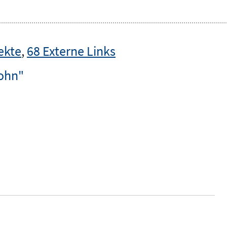
ekte
,
68 Externe Links
lohn"