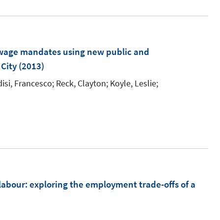
e
r
ö
g wage mandates using new public and
f
 City
(2013)
f
n
disi, Francesco;
Reck, Clayton;
Koyle, Leslie;
e
n
m
 labour
:
exploring the employment trade-offs of a