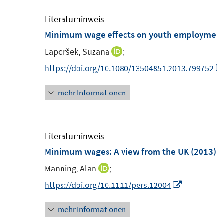
ö
r
Literaturhinweis
f
ö
Minimum wage effects on youth employmen
f
f
n
Laporšek, Suzana
;
I
f
e
n
n
https://doi.org/10.1080/13504851.2013.799752
n
n
e
mehr Informationen
e
n
u
e
m
Literaturhinweis
F
Minimum wages: A view from the UK
(2013)
e
Manning, Alan
;
I
n
n
I
https://doi.org/10.1111/pers.12004
s
n
n
t
mehr Informationen
e
n
e