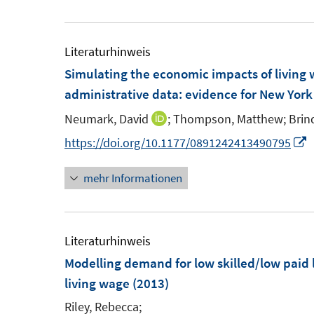
u
e
r
e
u
ö
m
e
Literaturhinweis
f
F
m
Simulating the economic impacts of livin
f
e
F
administrative data
:
evidence for New York
n
n
e
e
Neumark, David
;
Thompson, Matthew;
Brin
I
s
n
n
n
I
https://doi.org/10.1177/0891242413490795
t
s
n
n
e
t
mehr Informationen
e
n
r
e
u
e
ö
r
e
u
f
ö
m
e
Literaturhinweis
f
f
F
Modelling demand for low skilled/low paid
n
f
e
F
living wage
(2013)
e
n
n
e
n
e
Riley, Rebecca;