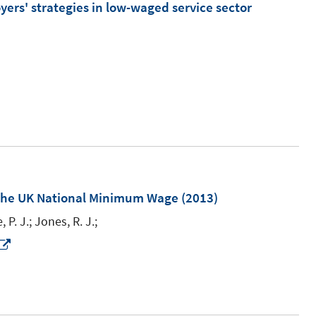
ers' strategies in low-waged service sector
of the UK National Minimum Wage
(2013)
 P. J.;
Jones, R. J.;
I
n
n
e