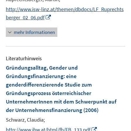
http://www.isw-linz.at/themen/dbdocs/LF_Ruprechts
I
berger_02_06.pdf
n
n
mehr Informationen
e
u
e
Literaturhinweis
m
F
Gründungsalltag, Gender und
e
Gründungsfinanzierung
:
eine
n
genderdifferenzierende Studie zum
s
Gründungsprozess österreichischer
t
e
UnternehmerInnen mit dem Schwerpunkt auf
r
der Unternehmensfinanzierung
(2006)
ö
Schwarz, Claudia;
f
f
I
http://www.ibw.at/html/fb/FB_133.pdf