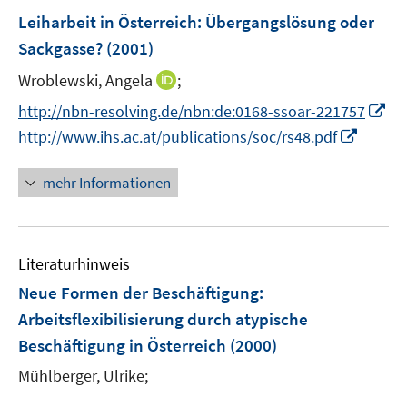
n
F
Leiharbeit in Österreich: Übergangslösung oder
e
Sackgasse?
(2001)
n
I
Wroblewski, Angela
;
s
n
t
I
http://nbn-resolving.de/nbn:de:0168-ssoar-221757
n
e
n
I
http://www.ihs.ac.at/publications/soc/rs48.pdf
e
r
n
n
u
ö
e
n
mehr Informationen
e
f
u
e
m
f
e
u
F
n
m
e
e
e
F
Literaturhinweis
m
n
n
e
F
Neue Formen der Beschäftigung
:
s
n
e
Arbeitsflexibilisierung durch atypische
t
s
n
e
Beschäftigung in Österreich
(2000)
t
s
r
e
t
Mühlberger, Ulrike;
ö
r
e
f