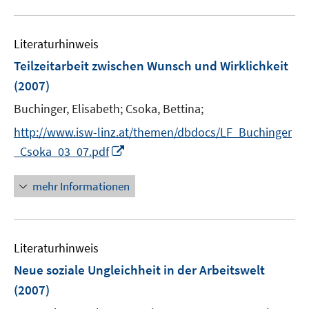
n
u
n
e
e
n
Literaturhinweis
m
F
Teilzeitarbeit zwischen Wunsch und Wirklichkeit
e
(2007)
n
Buchinger, Elisabeth;
Csoka, Bettina;
s
t
http://www.isw-linz.at/themen/dbdocs/LF_Buchinger
e
I
_Csoka_03_07.pdf
r
n
ö
n
mehr Informationen
f
e
f
u
n
e
e
Literaturhinweis
m
n
F
Neue soziale Ungleichheit in der Arbeitswelt
e
(2007)
n