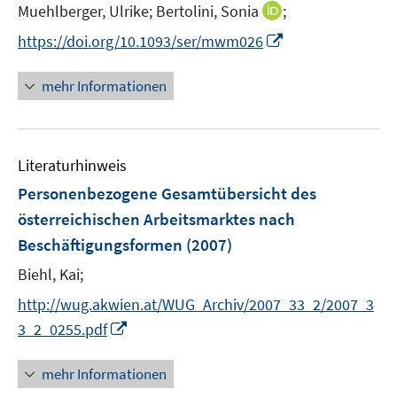
I
Muehlberger, Ulrike;
Bertolini, Sonia
;
n
I
https://doi.org/10.1093/ser/mwm026
n
n
e
n
mehr Informationen
u
e
e
u
m
e
F
Literaturhinweis
m
e
F
Personenbezogene Gesamtübersicht des
n
e
österreichischen Arbeitsmarktes nach
s
n
Beschäftigungsformen
(2007)
t
s
e
t
Biehl, Kai;
r
e
http://wug.akwien.at/WUG_Archiv/2007_33_2/2007_3
ö
r
I
3_2_0255.pdf
f
ö
n
f
f
n
n
mehr Informationen
f
e
e