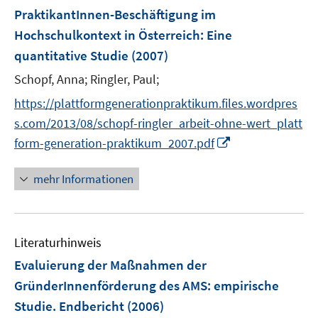
PraktikantInnen-Beschäftigung im
Hochschulkontext in Österreich
:
Eine
quantitative Studie
(2007)
Schopf, Anna;
Ringler, Paul;
https://plattformgenerationpraktikum.files.wordpres
s.com/2013/08/schopf-ringler_arbeit-ohne-wert_platt
I
form-generation-praktikum_2007.pdf
n
n
mehr Informationen
e
u
e
Literaturhinweis
m
F
Evaluierung der Maßnahmen der
e
GründerInnenförderung des AMS
:
empirische
n
Studie. Endbericht
(2006)
s