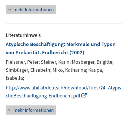
n
ö
n
mehr Informationen
f
e
f
u
n
e
e
Literaturhinweis
m
n
F
Atypische Beschäftigung
:
Merkmale und Typen
e
von Prekarität. Endbericht
(2002)
n
Fleissner, Peter;
Steiner, Karin;
Mosberger, Brigitte;
s
t
Simbürger, Elisabeth;
Miko, Katharina;
Kaupa,
e
Isabella;
r
http://www.abif.at/deutsch/download/Files/24_Atypis
ö
I
cheBeschaeftigung-Endbericht.pdf
f
n
f
n
mehr Informationen
n
e
e
u
n