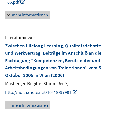
I
_06.pdf
e
r
n
u
ö
n
mehr Informationen
e
f
e
m
f
u
F
n
e
e
e
Literaturhinweis
m
n
n
F
Zwischen Lifelong Learning, Qualitätsdebatte
s
e
und Werkvertrag
:
Beiträge im Anschluß an die
t
n
e
Fachtagung "Kompetenzen, Berufsfelder und
s
r
Arbeitsbedingungen von TrainerInnen" vom 5.
t
ö
e
Oktober 2005 in Wien
(2006)
f
r
Mosberger, Brigitte;
f
Sturm, René;
ö
n
I
http://hdl.handle.net/10419/97981
f
e
n
f
n
n
n
mehr Informationen
e
e