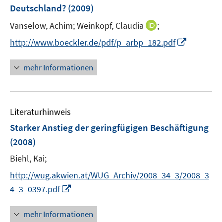
e
Deutschland?
(2009)
s
n
t
s
I
Vanselow, Achim;
Weinkopf, Claudia
;
e
t
n
I
http://www.boeckler.de/pdf/p_arbp_182.pdf
r
e
n
n
ö
r
e
n
mehr Informationen
f
ö
u
e
f
f
e
u
n
f
m
e
e
n
F
Literaturhinweis
m
n
e
e
F
Starker Anstieg der geringfügigen Beschäftigung
n
n
e
(2008)
s
n
t
Biehl, Kai;
s
e
t
http://wug.akwien.at/WUG_Archiv/2008_34_3/2008_3
r
e
I
4_3_0397.pdf
ö
r
n
f
ö
n
mehr Informationen
f
f