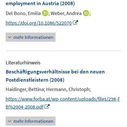
employment in Austria
(2008)
s
t
I
I
Del Bono, Emilia
;
Weber, Andrea
;
e
n
n
I
https://doi.org/10.1086/522070
r
n
n
n
ö
e
e
n
mehr Informationen
f
u
u
e
f
e
e
u
n
m
m
e
e
F
F
Literaturhinweis
m
n
e
e
F
Beschäftigungsverhältnisse bei den neuen
n
n
e
Postdienstleistern
(2008)
s
s
n
t
t
Haidinger, Bettina;
Hermann, Christoph;
s
e
e
t
https://www.forba.at/wp-content/uploads/files/298-F
r
r
e
I
B%2004-2008.pdf
ö
ö
r
n
f
f
ö
n
mehr Informationen
f
f
f
e