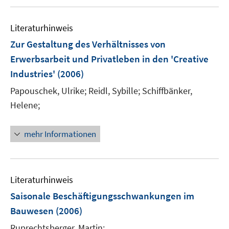
u
n
e
Literaturhinweis
m
F
Zur Gestaltung des Verhältnisses von
e
Erwerbsarbeit und Privatleben in den 'Creative
n
Industries'
(2006)
s
t
Papouschek, Ulrike;
Reidl, Sybille;
Schiffbänker,
e
Helene;
r
ö
mehr Informationen
f
f
n
e
Literaturhinweis
n
Saisonale Beschäftigungsschwankungen im
Bauwesen
(2006)
Ruprechtsberger, Martin;