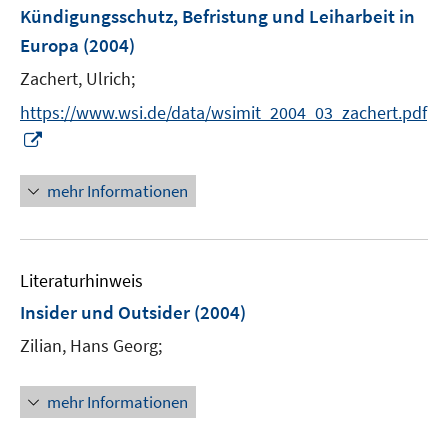
n
F
Kündigungsschutz, Befristung und Leiharbeit in
e
Europa
(2004)
n
Zachert, Ulrich;
s
t
https://www.wsi.de/data/wsimit_2004_03_zachert.pdf
e
I
r
n
ö
n
mehr Informationen
f
e
f
u
n
e
e
Literaturhinweis
m
n
F
Insider und Outsider
(2004)
e
Zilian, Hans Georg;
n
s
t
mehr Informationen
e