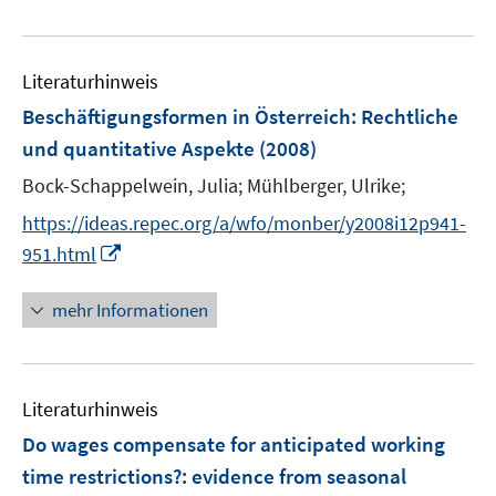
e
n
f
u
e
n
e
n
e
Literaturhinweis
m
n
F
Beschäftigungsformen in Österreich: Rechtliche
e
und quantitative Aspekte
(2008)
n
Bock-Schappelwein, Julia;
Mühlberger, Ulrike;
s
t
https://ideas.repec.org/a/wfo/monber/y2008i12p941-
e
I
951.html
r
n
ö
n
mehr Informationen
f
e
f
u
n
e
e
Literaturhinweis
m
n
F
Do wages compensate for anticipated working
e
time restrictions?
:
evidence from seasonal
n