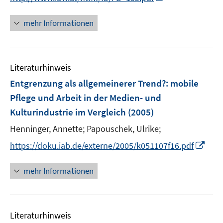
n
n
e
n
mehr Informationen
n
e
u
e
Literaturhinweis
m
F
Entgrenzung als allgemeinerer Trend?
:
mobile
e
Pflege und Arbeit in der Medien- und
n
Kulturindustrie im Vergleich
(2005)
s
t
Henninger, Annette;
Papouschek, Ulrike;
e
I
https://doku.iab.de/externe/2005/k051107f16.pdf
r
n
ö
n
mehr Informationen
f
e
f
u
n
e
e
Literaturhinweis
m