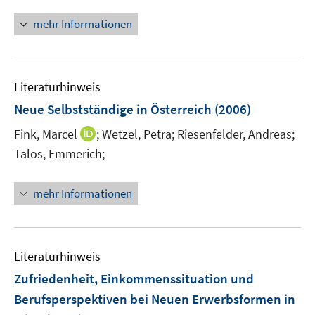
n
f
n
mehr Informationen
n
e
e
u
n
e
Literaturhinweis
m
F
Neue Selbstständige in Österreich
(2006)
e
I
Fink, Marcel
;
Wetzel, Petra;
Riesenfelder, Andreas;
n
n
Talos, Emmerich;
s
n
t
e
e
mehr Informationen
u
r
e
ö
m
f
F
Literaturhinweis
f
e
n
Zufriedenheit, Einkommenssituation und
n
e
Berufsperspektiven bei Neuen Erwerbsformen in
s
n