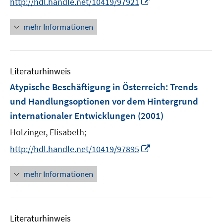
I
http://hdl.handle.net/10419/97921
r
n
ö
n
mehr Informationen
f
e
f
u
n
e
e
Literaturhinweis
m
n
F
Atypische Beschäftigung in Österreich
:
Trends
e
und Handlungsoptionen vor dem Hintergrund
n
internationaler Entwicklungen
(2001)
s
t
Holzinger, Elisabeth;
e
I
http://hdl.handle.net/10419/97895
r
n
ö
n
mehr Informationen
f
e
f
u
n
e
e
Literaturhinweis
m