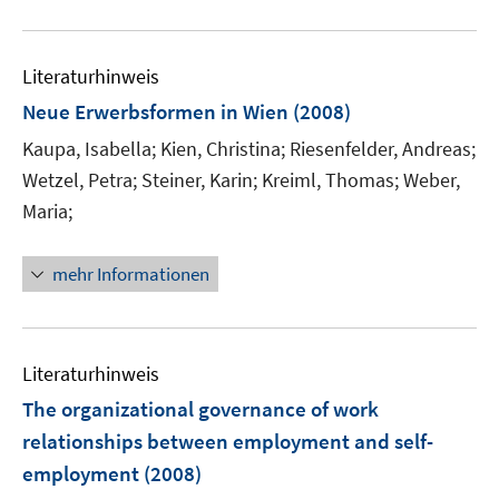
n
n
f
u
e
e
n
e
n
n
e
Literaturhinweis
m
n
F
Neue Erwerbsformen in Wien
(2008)
e
Kaupa, Isabella;
Kien, Christina;
Riesenfelder, Andreas;
n
Wetzel, Petra;
Steiner, Karin;
Kreiml, Thomas;
Weber,
s
Maria;
t
e
r
mehr Informationen
ö
f
f
n
Literaturhinweis
e
The organizational governance of work
n
relationships between employment and self-
employment
(2008)