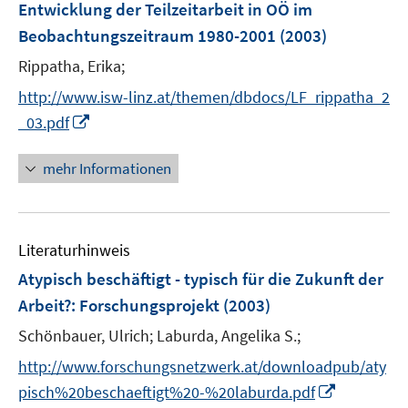
Entwicklung der Teilzeitarbeit in OÖ im
n
Beobachtungszeitraum 1980-2001
(2003)
s
t
Rippatha, Erika;
e
http://www.isw-linz.at/themen/dbdocs/LF_rippatha_2
r
I
_03.pdf
ö
n
f
n
mehr Informationen
f
e
n
u
e
e
n
Literaturhinweis
m
F
Atypisch beschäftigt - typisch für die Zukunft der
e
Arbeit?
:
Forschungsprojekt
(2003)
n
Schönbauer, Ulrich;
Laburda, Angelika S.;
s
t
http://www.forschungsnetzwerk.at/downloadpub/aty
e
I
pisch%20beschaeftigt%20-%20laburda.pdf
r