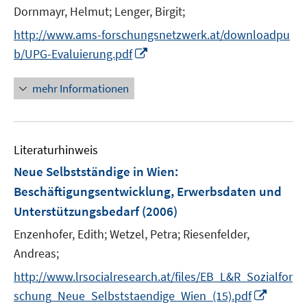
t
Dornmayr, Helmut;
Lenger, Birgit;
e
http://www.ams-forschungsnetzwerk.at/downloadpu
r
I
b/UPG-Evaluierung.pdf
ö
n
f
n
mehr Informationen
f
e
n
u
e
e
n
Literaturhinweis
m
F
Neue Selbstständige in Wien
:
e
Beschäftigungsentwicklung, Erwerbsdaten und
n
Unterstützungsbedarf
(2006)
s
t
Enzenhofer, Edith;
Wetzel, Petra;
Riesenfelder,
e
Andreas;
r
http://www.lrsocialresearch.at/files/EB_L&R_Sozialfor
ö
I
schung_Neue_Selbststaendige_Wien_(15).pdf
f