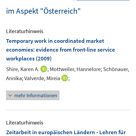
im Aspekt "Österreich"
Literaturhinweis
Temporary work in coordinated market
economies
:
evidence from front-line service
workplaces
(2009)
I
Shire, Karen A.
;
Mottweiler, Hannelore;
Schönauer,
n
I
Annika;
Valverde, Mireia
;
n
n
e
n
mehr Informationen
u
e
e
u
m
e
F
m
Literaturhinweis
e
F
Zeitarbeit in europäischen Ländern - Lehren für
n