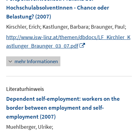
f
e
t
HochschulabsolventInnen - Chance oder
f
n
e
Belastung?
n
(2007)
r
e
Kirschler, Erich;
Kastlunger, Barbara;
Braunger, Paul;
ö
n
f
http://www.isw-linz.at/themen/dbdocs/LF_Kirchler_K
f
I
astlunger_Braunger_03_07.pdf
n
n
e
n
mehr Informationen
n
e
u
e
Literaturhinweis
m
F
Dependent self-employment
:
workers on the
e
border between employment and self-
n
employment
(2007)
s
t
Muehlberger, Ulrike;
e