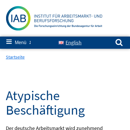
Springe
zum
Inhalt
Suchen nach:
≡
English
Menü
✘
Startseite
Atypische
Beschäftigung
Der deutsche Arbeitsmarkt wird zunehmend