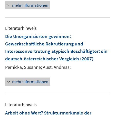
r
mehr Informationen
ö
f
f
n
Literaturhinweis
e
Die Unorganisierten gewinnen:
n
Gewerkschaftliche Rekrutierung und
Interessenvertretung atypisch Beschäftigter
:
ein
deutsch-österreichischer Vergleich
(2007)
Pernicka, Susanne;
Aust, Andreas;
mehr Informationen
Literaturhinweis
Arbeit ohne Wert? Strukturmerkmale der