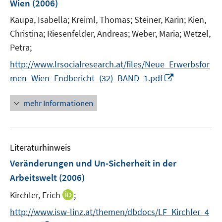
Wien
(2006)
t
e
Kaupa, Isabella;
Kreiml, Thomas;
Steiner, Karin;
Kien,
r
Christina;
Riesenfelder, Andreas;
Weber, Maria;
Wetzel,
ö
Petra;
f
f
http://www.lrsocialresearch.at/files/Neue_Erwerbsfor
n
I
men_Wien_Endbericht_(32)_BAND_1.pdf
e
n
n
n
mehr Informationen
e
u
e
Literaturhinweis
m
F
Veränderungen und Un-Sicherheit in der
e
Arbeitswelt
(2006)
n
I
Kirchler, Erich
;
s
n
t
http://www.isw-linz.at/themen/dbdocs/LF_Kirchler_4
n
e