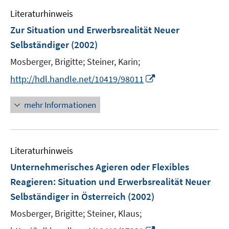
e
Literaturhinweis
m
F
Zur Situation und Erwerbsrealität Neuer
e
Selbständiger
(2002)
n
Mosberger, Brigitte;
Steiner, Karin;
s
t
I
http://hdl.handle.net/10419/98011
e
n
r
n
mehr Informationen
ö
e
f
u
f
e
n
Literaturhinweis
m
e
F
Unternehmerisches Agieren oder Flexibles
n
e
Reagieren
:
Situation und Erwerbsrealität Neuer
n
Selbständiger in Österreich
(2002)
s
t
Mosberger, Brigitte;
Steiner, Klaus;
e