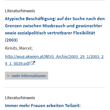
r
ö
Literaturhinweis
f
f
Atypische Beschäftigung
:
auf der Suche nach den
n
Grenzen zwischen Missbrauch und gewünschter
e
sowie sozialpolitisch vertretbarer Flexibilität
n
(2003)
Kirisits, Marcel;
http://wug.akwien.at/WUG_Archiv/2003_29_1/2003_2
I
9_1_0039.pdf
n
n
mehr Informationen
e
u
e
Literaturhinweis
m
F
Immer mehr Frauen arbeiten Teilzeit
:
e