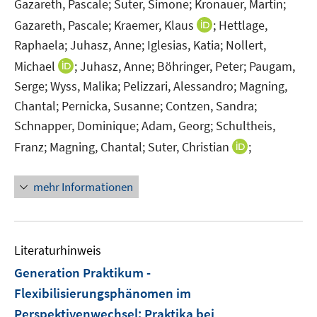
Gazareth, Pascale;
Suter, Simone;
Kronauer, Martin;
s
t
I
Gazareth, Pascale;
Kraemer, Klaus
;
Hettlage,
e
n
Raphaela;
Juhasz, Anne;
Iglesias, Katia;
Nollert,
r
n
I
Michael
;
Juhasz, Anne;
Böhringer, Peter;
Paugam,
ö
e
n
Serge;
Wyss, Malika;
Pelizzari, Alessandro;
Magning,
f
u
n
Chantal;
Pernicka, Susanne;
Contzen, Sandra;
f
e
e
n
Schnapper, Dominique;
Adam, Georg;
Schultheis,
m
u
e
F
I
Franz;
Magning, Chantal;
Suter, Christian
;
e
n
e
n
m
n
n
F
mehr Informationen
s
e
e
t
u
n
e
e
s
r
m
Literaturhinweis
t
ö
F
e
Generation Praktikum -
f
e
r
Flexibilisierungsphänomen im
f
n
ö
Perspektivenwechsel
:
Praktika bei
n
s