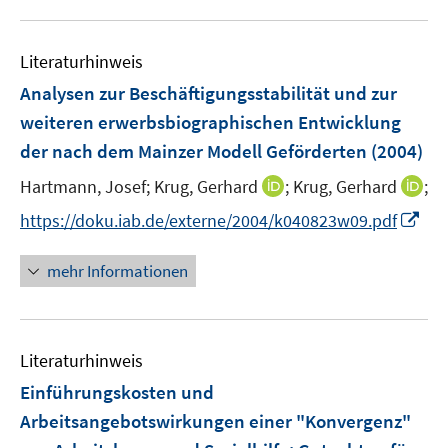
f
ö
r
f
f
ö
n
f
Literaturhinweis
f
e
n
f
Analysen zur Beschäftigungsstabilität und zur
n
e
n
weiteren erwerbsbiographischen Entwicklung
n
e
der nach dem Mainzer Modell Geförderten
(2004)
n
I
I
Hartmann, Josef;
Krug, Gerhard
;
Krug, Gerhard
;
n
n
I
https://doku.iab.de/externe/2004/k040823w09.pdf
n
n
n
e
e
n
mehr Informationen
u
u
e
e
e
u
m
m
e
F
F
Literaturhinweis
m
e
e
F
Einführungskosten und
n
n
e
Arbeitsangebotswirkungen einer "Konvergenz"
s
s
n