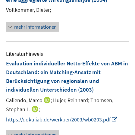
n
Vollkommer, Dieter;
mehr Informationen
Literaturhinweis
Evaluation individueller Netto-Effekte von ABM in
Deutschland
:
ein Matching-Ansatz mit
Berücksichtigung von regionalen und
individuellen Unterschieden
(2003)
I
Caliendo, Marco
;
Hujer, Reinhard;
Thomsen,
n
I
Stephan L.
;
n
n
I
https://doku.iab.de/werkber/2003/wb0203.pdf
e
n
n
u
e
n
mehr Informationen