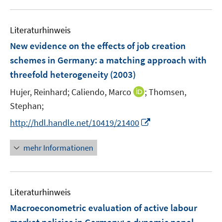
f
e
u
e
n
m
e
n
e
F
Literaturhinweis
m
n
e
F
New evidence on the effects of job creation
n
e
schemes in Germany
:
a matching approach with
s
n
threefold heterogeneity
(2003)
t
s
e
t
I
Hujer, Reinhard;
Caliendo, Marco
;
Thomsen,
r
e
n
Stephan;
ö
r
n
I
f
http://hdl.handle.net/10419/21400
ö
e
n
f
f
u
n
n
mehr Informationen
f
e
e
e
n
m
u
n
e
F
e
n
e
Literaturhinweis
m
n
F
Macroeconometric evaluation of active labour
s
e