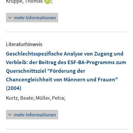
I
Kruppe, Thomas
;
e
n
r
n
mehr Informationen
ö
e
f
u
f
e
n
m
Literaturhinweis
e
F
Geschlechtsspezifische Analyse von Zugang und
n
e
Verbleib
:
der Beitrag des ESF-BA-Programms zum
n
Querschnittsziel "Förderung der
s
t
Chancengleichheit von Männern und Frauen"
e
(2004)
r
Kurtz, Beate;
Müller, Petra;
ö
f
f
mehr Informationen
n
e