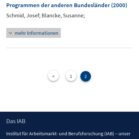
Programmen der anderen Bundesländer
(2000)
t
e
Schmid, Josef;
Blancke, Susanne;
r
ö
mehr Informationen
f
f
n
e
n
<
1
2
Footer
Das IAB
Inhalt
Institut für Arbeitsmarkt- und Berufsforschung (IAB) – unser