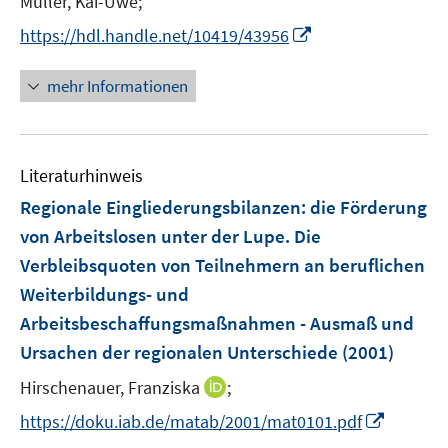
Müller, Kai-Uwe;
f
f
ö
e
n
f
f
I
https://hdl.handle.net/10419/43956
f
u
e
n
n
n
f
e
u
e
e
n
n
mehr Informationen
m
e
n
n
e
e
F
m
u
n
e
F
e
n
e
Literaturhinweis
m
s
n
F
Regionale Eingliederungsbilanzen
:
die Förderung
t
s
e
e
von Arbeitslosen unter der Lupe. Die
t
n
r
e
Verbleibsquoten von Teilnehmern an beruflichen
s
ö
r
Weiterbildungs- und
t
f
ö
e
Arbeitsbeschaffungsmaßnahmen - Ausmaß und
f
f
r
n
Ursachen der regionalen Unterschiede
(2001)
f
ö
e
n
I
Hirschenauer, Franziska
;
f
n
e
n
f
I
https://doku.iab.de/matab/2001/mat0101.pdf
n
n
n
n