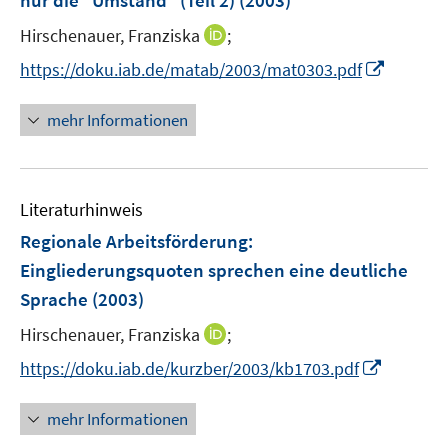
nur die "Umständ" (Teil 2)
(2003)
s
n
t
I
Hirschenauer, Franziska
;
s
e
n
t
I
https://doku.iab.de/matab/2003/mat0303.pdf
r
n
e
n
ö
e
r
n
mehr Informationen
f
u
ö
e
f
e
f
u
n
m
f
e
e
F
n
Literaturhinweis
m
n
e
e
F
Regionale Arbeitsförderung:
n
n
e
Eingliederungsquoten sprechen eine deutliche
s
n
Sprache
(2003)
t
s
e
t
I
Hirschenauer, Franziska
;
r
e
n
I
https://doku.iab.de/kurzber/2003/kb1703.pdf
ö
r
n
n
f
ö
e
n
f
mehr Informationen
f
u
e
n