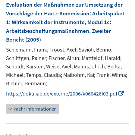
F
Evaluation der Maßnahmen zur Umsetzung der
t
e
e
Vorschläge der Hartz-Kommission
:
Arbeitspaket
n
r
1: Wirksamkeit der Instrumente, Modul 1c:
s
ö
Arbeitsbeschaffungsmaßnahmen. Zweiter
t
f
e
Bericht
(2005)
f
r
n
Schiemann, Frank;
Troost, Axel;
Savioli, Benno;
ö
e
Schlittgen, Rainer;
Fischer, Alrun;
Mattfeldt, Harald;
f
n
Schuldt, Karsten;
Weise, Axel;
Malers, Ulrich;
Berka,
f
Michael;
Temps, Claudia;
n
Maibohm, Kai;
Frank, Wilma;
e
Biehler, Hermann;
n
I
https://doku.iab.de/externe/2006/k060426f03.pdf
n
n
mehr Informationen
e
u
e