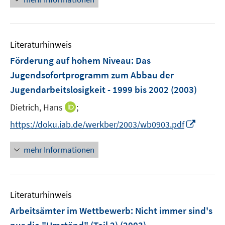
e
u
e
m
e
u
F
m
e
e
F
Literaturhinweis
m
n
e
F
Förderung auf hohem Niveau: Das
s
n
e
t
Jugendsofortprogramm zum Abbau der
s
n
e
Jugendarbeitslosigkeit - 1999 bis 2002
t
(2003)
s
r
e
t
I
Dietrich, Hans
;
ö
r
e
n
f
I
https://doku.iab.de/werkber/2003/wb0903.pdf
ö
r
n
f
n
f
ö
e
n
n
f
mehr Informationen
f
u
e
e
n
f
e
n
u
e
n
m
e
n
e
F
Literaturhinweis
m
n
e
F
Arbeitsämter im Wettbewerb: Nicht immer sind's
n
e