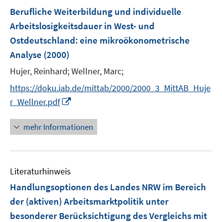
F
Berufliche Weiterbildung und individuelle
e
Arbeitslosigkeitsdauer in West- und
n
Ostdeutschland
:
eine mikroökonometrische
s
Analyse
(2000)
t
e
Hujer, Reinhard;
Wellner, Marc;
r
https://doku.iab.de/mittab/2000/2000_3_MittAB_Huje
ö
I
r_Wellner.pdf
f
n
f
n
mehr Informationen
n
e
e
u
n
e
Literaturhinweis
m
F
Handlungsoptionen des Landes NRW im Bereich
e
der (aktiven) Arbeitsmarktpolitik unter
n
besonderer Berücksichtigung des Vergleichs mit
s