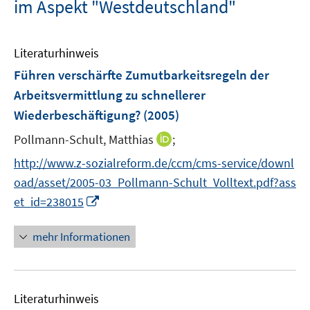
im Aspekt "Westdeutschland"
Literaturhinweis
Führen verschärfte Zumutbarkeitsregeln der
Arbeitsvermittlung zu schnellerer
Wiederbeschäftigung?
(2005)
I
Pollmann-Schult, Matthias
;
n
http://www.z-sozialreform.de/ccm/cms-service/downl
n
oad/asset/2005-03_Pollmann-Schult_Volltext.pdf?ass
e
I
et_id=238015
u
n
e
n
mehr Informationen
m
e
F
u
e
e
n
Literaturhinweis
m
s