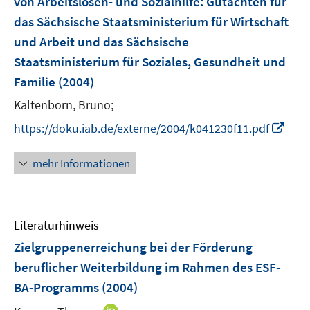
von Arbeitslosen- und Sozialhilfe
t
:
Gutachten für
t
s
e
e
das Sächsische Staatsministerium für Wirtschaft
t
r
r
e
und Arbeit und das Sächsische
ö
ö
r
Staatsministerium für Soziales, Gesundheit und
f
f
ö
Familie
(2004)
f
f
f
n
n
Kaltenborn, Bruno;
f
e
e
n
I
https://doku.iab.de/externe/2004/k041230f11.pdf
n
n
e
n
n
n
mehr Informationen
e
u
e
Literaturhinweis
m
F
Zielgruppenerreichung bei der Förderung
e
beruflicher Weiterbildung im Rahmen des ESF-
n
BA-Programms
(2004)
s
t