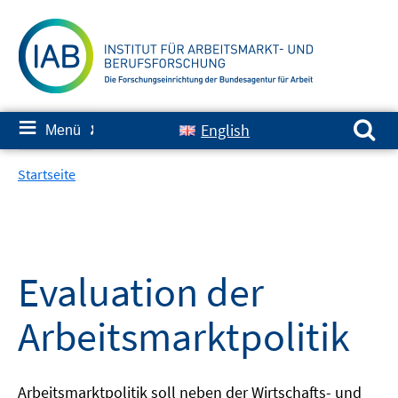
Springe
zum
Inhalt
Suchen nach:
≡
English
Menü
✘
Startseite
Evaluation der
Arbeitsmarktpolitik
Arbeitsmarktpolitik soll neben der Wirtschafts- und