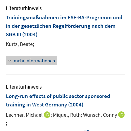
n
Literaturhinweis
Trainingsmaßnahmen im ESF-BA-Programm und
in der gesetzlichen Regelförderung nach dem
SGB III
(2004)
Kurtz, Beate;
mehr Informationen
Literaturhinweis
Long-run effects of public sector sponsored
training in West Germany
(2004)
I
Lechner, Michael
;
Miquel, Ruth;
Wunsch, Conny
n
;
I
n
n