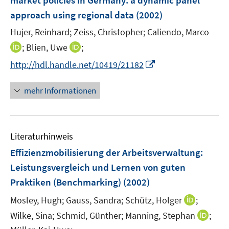
market policies in Germany
:
a dynamic panel
t
n
e
approach using regional data
(2002)
s
r
t
Hujer, Reinhard;
Zeiss, Christopher;
Caliendo, Marco
ö
e
I
I
;
Blien, Uwe
;
f
r
n
n
f
I
http://hdl.handle.net/10419/21182
ö
n
n
n
n
f
e
e
e
n
mehr Informationen
f
u
u
n
e
n
e
e
u
e
m
m
e
n
F
F
Literaturhinweis
m
e
e
F
Effizienzmobilisierung der Arbeitsverwaltung
:
n
n
e
Leistungsvergleich und Lernen von guten
s
s
n
Praktiken (Benchmarking)
t
t
(2002)
s
e
e
t
I
Mosley, Hugh;
Gauss, Sandra;
Schütz, Holger
;
r
r
e
n
I
Wilke, Sina;
Schmid, Günther;
Manning, Stephan
;
ö
ö
r
n
n