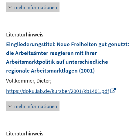
e
e
n
mehr Informationen
u
n
e
e
u
m
e
F
Literaturhinweis
m
e
F
Eingliederungstitel: Neue Freiheiten gut genutzt
:
n
e
die Arbeitsämter reagieren mit ihrer
s
n
Arbeitsmarktpolitik auf unterschiedliche
t
s
e
regionale Arbeitsmarktlagen
(2001)
t
r
e
Vollkommer, Dieter;
ö
r
I
f
https://doku.iab.de/kurzber/2001/kb1401.pdf
ö
n
f
f
n
n
mehr Informationen
f
e
e
n
u
n
e
e
n
Literaturhinweis
m