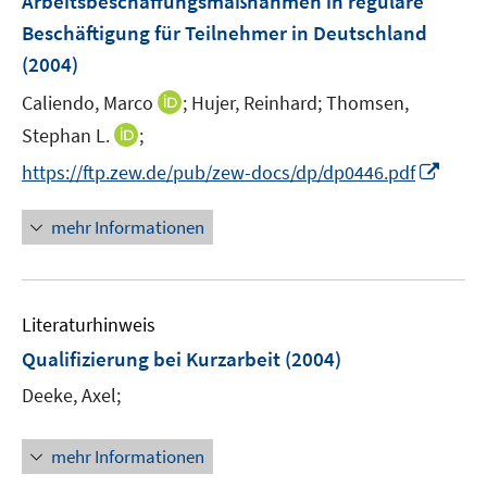
Arbeitsbeschaffungsmaßnahmen in reguläre
t
n
r
e
Beschäftigung für Teilnehmer in Deutschland
s
ö
r
(2004)
t
f
ö
e
f
I
Caliendo, Marco
;
Hujer, Reinhard;
Thomsen,
f
r
n
n
f
I
Stephan L.
;
ö
e
n
n
n
I
f
https://ftp.zew.de/pub/zew-docs/dp/dp0446.pdf
n
e
e
n
n
f
u
n
e
n
n
mehr Informationen
e
u
e
e
m
e
u
n
F
m
e
e
F
Literaturhinweis
m
n
e
F
Qualifizierung bei Kurzarbeit
(2004)
s
n
e
t
Deeke, Axel;
s
n
e
t
s
r
e
t
mehr Informationen
ö
r
e