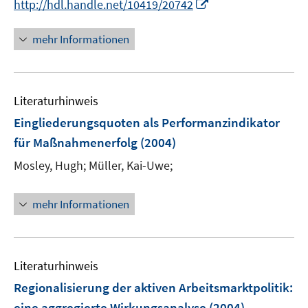
I
http://hdl.handle.net/10419/20742
e
n
n
u
e
n
mehr Informationen
e
u
e
m
e
u
F
m
e
e
F
Literaturhinweis
m
n
e
F
Eingliederungsquoten als Performanzindikator
s
n
e
für Maßnahmenerfolg
(2004)
t
s
n
e
t
Mosley, Hugh;
Müller, Kai-Uwe;
s
r
e
t
ö
r
e
mehr Informationen
f
ö
r
f
f
ö
n
f
f
e
n
Literaturhinweis
f
n
e
n
Regionalisierung der aktiven Arbeitsmarktpolitik
:
n
e
eine aggregierte Wirkungsanalyse
(2004)