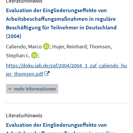
Literaturhinweis
m
F
Evaluation der Eingliederungseffekte von
e
Arbeitsbeschaffungsmaßnahmen in reguläre
n
Beschäftigung für Teilnehmer in Deutschland
s
(2004)
t
e
I
Caliendo, Marco
;
Hujer, Reinhard;
Thomsen,
r
n
I
Stephan L.
;
ö
n
n
f
https://doku.iab.de/zaf/2004/2004_3_zaf_caliendo_hu
e
n
f
I
jer_thomsen.pdf
u
e
n
n
e
u
e
n
mehr Informationen
m
e
n
e
F
m
u
e
F
e
n
e
Literaturhinweis
m
s
n
F
Evaluation der Eingliederungseffekte von
t
s
e
e