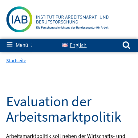
Springe
zum
Inhalt
Suchen nach:
≡
English
Menü
✘
Startseite
Evaluation der
Arbeitsmarktpolitik
Arbeitsmarktpolitik soll neben der Wirtschafts- und