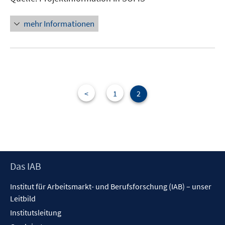
öffnen
mehr Informationen
<
1
2
Footer
Das IAB
Inhalt
Institut für Arbeitsmarkt- und Berufsforschung (IAB) – unser
Leitbild
Institutsleitung