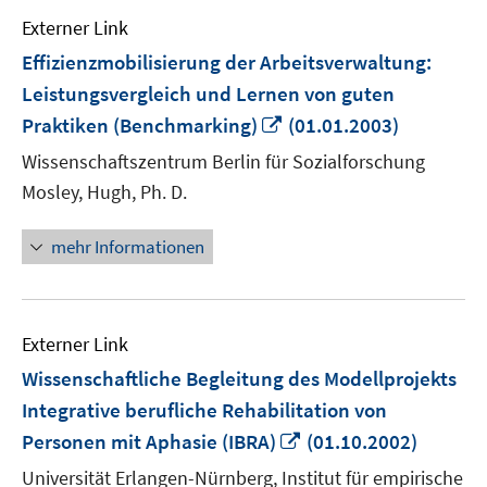
Externer Link
Effizienzmobilisierung der Arbeitsverwaltung:
Leistungsvergleich und Lernen von guten
In
Praktiken (Benchmarking)
(01.01.2003)
neuem
Wissenschaftszentrum Berlin für Sozialforschung
Fenster
Mosley, Hugh, Ph. D.
öffnen
mehr Informationen
Externer Link
Wissenschaftliche Begleitung des Modellprojekts
Integrative berufliche Rehabilitation von
In
Personen mit Aphasie (IBRA)
(01.10.2002)
neuem
Universität Erlangen-Nürnberg, Institut für empirische