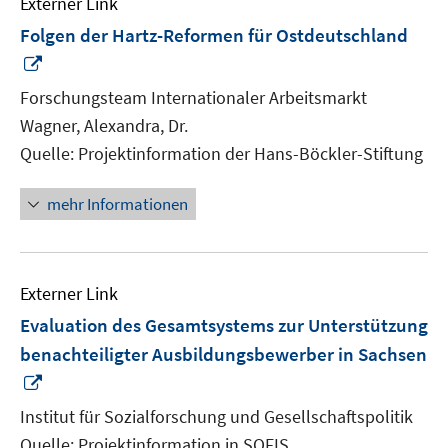
Externer Link
Folgen der Hartz-Reformen für Ostdeutschland
In
neuem
Forschungsteam Internationaler Arbeitsmarkt
Fenster
Wagner, Alexandra, Dr.
öffnen
Quelle: Projektinformation der Hans-Böckler-Stiftung
mehr Informationen
Externer Link
Evaluation des Gesamtsystems zur Unterstützung
benachteiligter Ausbildungsbewerber in Sachsen
In
neuem
Institut für Sozialforschung und Gesellschaftspolitik
Fenster
Quelle: Projektinformation in SOFIS