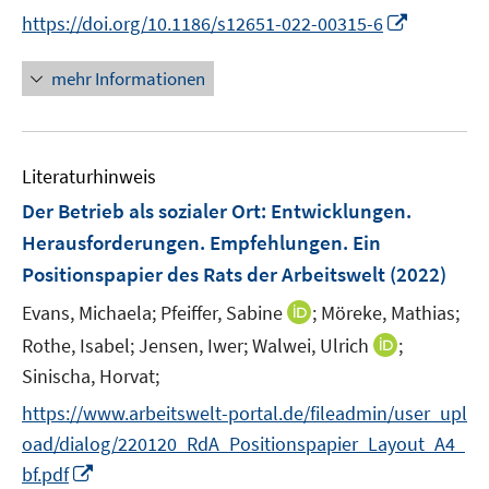
e
e
n
t
I
https://doi.org/10.1186/s12651-022-00315-6
r
r
n
e
n
ö
ö
e
r
n
mehr Informationen
f
f
u
ö
e
f
f
e
f
u
n
n
m
f
e
e
e
F
n
Literaturhinweis
m
n
n
e
e
F
Der Betrieb als sozialer Ort
:
Entwicklungen.
n
n
e
Herausforderungen. Empfehlungen. Ein
s
n
Positionspapier des Rats der Arbeitswelt
t
(2022)
s
e
t
I
Evans, Michaela;
Pfeiffer, Sabine
;
Möreke, Mathias;
r
e
n
I
Rothe, Isabel;
Jensen, Iwer;
Walwei, Ulrich
;
ö
r
n
n
Sinischa, Horvat;
f
ö
e
n
f
https://www.arbeitswelt-portal.de/fileadmin/user_upl
f
u
e
n
f
e
oad/dialog/220120_RdA_Positionspapier_Layout_A4_
u
e
n
m
I
bf.pdf
e
n