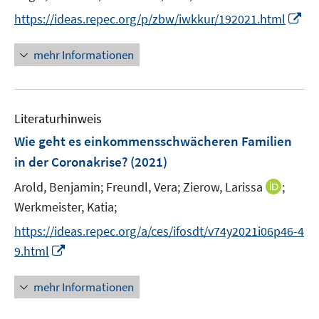
r
r
r
e
e
t
f
f
I
https://ideas.repec.org/p/zbw/iwkkur/192021.html
ö
ö
ö
r
r
e
f
f
n
f
f
f
ö
ö
r
n
n
n
f
mehr Informationen
f
f
f
f
ö
e
e
e
n
n
n
f
f
f
n
n
u
e
e
e
n
n
f
e
n
n
n
e
e
n
Literaturhinweis
m
n
n
e
F
Wie geht es einkommensschwächeren Familien
n
e
in der Coronakrise?
(2021)
n
I
Arold, Benjamin;
Freundl, Vera;
Zierow, Larissa
;
s
n
t
Werkmeister, Katia;
n
e
https://ideas.repec.org/a/ces/ifosdt/v74y2021i06p46-4
e
r
I
9.html
u
ö
n
e
f
n
mehr Informationen
m
f
e
F
n
u