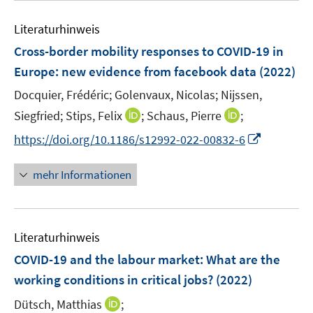
e
m
e
n
F
Literaturhinweis
m
e
F
Cross-border mobility responses to COVID-19 in
n
e
Europe: new evidence from facebook data
(2022)
s
n
t
Docquier, Frédéric;
Golenvaux, Nicolas;
Nijssen,
s
e
t
I
I
Siegfried;
Stips, Felix
;
Schaus, Pierre
;
r
e
n
n
I
https://doi.org/10.1186/s12992-022-00832-6
ö
r
n
n
n
f
ö
e
e
n
mehr Informationen
f
f
u
u
e
n
f
e
e
u
e
n
m
m
e
n
e
F
F
Literaturhinweis
m
n
e
e
F
COVID-19 and the labour market: What are the
n
n
e
working conditions in critical jobs?
(2022)
s
s
n
t
t
I
Dütsch, Matthias
;
s