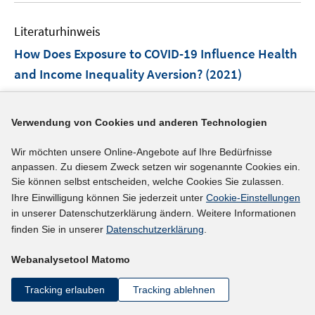
e
e
e
n
n
Literaturhinweis
m
s
F
How Does Exposure to COVID-19 Influence Health
t
e
e
and Income Inequality Aversion?
(2021)
n
r
Asaria, Miqdad;
Cowell, Frank A.;
Costa-Font, Joan;
s
ö
t
I
https://ideas.repec.org/p/iza/izadps/dp14103.html
f
Verwendung von Cookies und anderen Technologien
e
n
f
r
n
Wir möchten unsere Online-Angebote auf Ihre Bedürfnisse
n
mehr Informationen
ö
anpassen. Zu diesem Zweck setzen wir sogenannte Cookies ein.
e
e
f
Sie können selbst entscheiden, welche Cookies Sie zulassen.
u
n
Ihre Einwilligung können Sie jederzeit unter
Cookie-Einstellungen
f
e
in unserer Datenschutzerklärung ändern. Weitere Informationen
n
Literaturhinweis
m
finden Sie in unserer
Datenschutzerklärung
.
e
F
Tracking the impact of COVID-19 on economic
n
e
inequality at high frequency
(2021)
Webanalysetool Matomo
n
Aspachs, Oriol;
Reynal-Querol, Marta;
Montalvo, Jose
s
Tracking erlauben
Tracking ablehnen
t
I
I
I
G.
;
Mestres, Josep
;
Graziano, Alberto
;