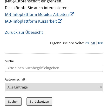
(Mit-)Autorenschaft eingrenzen.
Dies könnte Sie auch interessieren:
In
IAB-Infoplattform Mobiles Arbeiten
neuem
In
IAB-Infoplattform Kurzarbeit
Fenster
neuem
öffnen
Fenster
Zurück zur Übersicht
öffnen
Ergebnisse pro Seite:
20
|
50
|
100
Suche
Autorenschaft