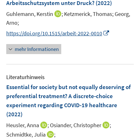
e
n
n
Arbeitsschutzsystem unter Druck?
(2022)
f
f
f
t
f
f
s
n
n
ö
n
r
e
e
n
n
n
e
f
f
t
I
Guhlemann, Kerstin
;
Ketzmerick, Thomas;
Georg,
f
ö
n
n
e
e
e
r
n
n
e
n
f
Arno;
f
n
n
n
ö
e
e
r
n
n
f
I
https://doi.org/10.1515/arbeit-2022-0010
f
n
n
ö
e
e
n
n
f
f
u
n
e
n
n
mehr Informationen
f
e
n
e
e
n
m
u
n
e
F
e
n
e
Literaturhinweis
m
n
F
Essential for society but not equally deserving of
s
e
preferential treatment? A discrete-choice
t
n
e
experiment regarding COVID-19 healthcare
s
r
(2022)
t
ö
e
I
I
Heusler, Anna
;
Osiander, Christopher
;
f
r
n
n
f
I
Schmidtke, Julia
;
ö
n
n