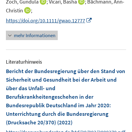
I
I
Zoch, Gundula
;
Vicari, Basha
;
Bächmann, Ann-
s
f
f
ö
n
n
t
I
f
f
Christin
;
f
n
n
e
n
n
n
I
f
https://doi.org/10.1111/gwao.12777
e
e
r
n
e
e
n
n
u
u
ö
e
n
n
n
e
mehr Informationen
e
e
f
u
e
n
m
m
f
e
u
F
F
n
m
e
e
e
e
F
Literaturhinweis
m
n
n
n
e
F
Bericht der Bundesregierung über den Stand von
s
s
n
e
t
t
Sicherheit und Gesundheit bei der Arbeit und
s
n
e
e
über das Unfall- und
t
s
r
r
e
Berufskrankheitengeschehen in der
t
ö
ö
r
e
Bundesrepublik Deutschland im Jahr 2020
:
f
f
ö
r
Unterrichtung durch die Bundesregierung
f
f
f
ö
n
n
(Drucksache 20/370)
(2022)
f
f
e
e
n