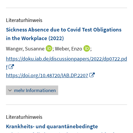
n
u
e
e
n
Literaturhinweis
m
F
Sickness Absence due to Covid Test Obligations
e
in the Workplace
(2022)
n
I
I
Wanger, Susanne
;
Weber, Enzo
;
s
n
n
t
https://doku.iab.de/discussionpapers/2022/dp0722.pd
n
n
e
I
f
e
e
r
n
I
https://doi.org/10.48720/IAB.DP.2207
u
u
ö
n
n
e
e
f
e
n
mehr Informationen
m
m
f
u
e
F
F
n
e
u
e
e
e
m
e
n
n
n
F
Literaturhinweis
m
s
s
e
F
Krankheits- und quarantänebedingte
t
t
n
e