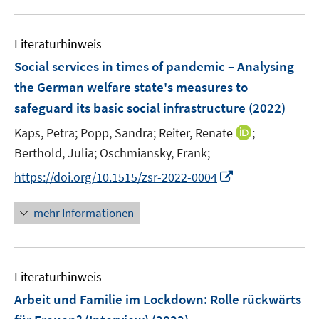
m
u
n
e
e
e
F
e
n
n
n
e
Literaturhinweis
m
s
s
s
n
F
Social services in times of pandemic – Analysing
t
t
t
s
e
e
e
e
the German welfare state's measures to
t
n
r
r
r
safeguard its basic social infrastructure
(2022)
e
s
ö
ö
ö
r
t
I
Kaps, Petra;
Popp, Sandra;
Reiter, Renate
;
f
f
f
ö
e
n
Berthold, Julia;
Oschmiansky, Frank;
f
f
f
f
r
n
n
n
n
I
f
https://doi.org/10.1515/zsr-2022-0004
ö
e
e
e
e
n
n
f
u
n
n
n
n
e
mehr Informationen
f
e
e
n
n
m
u
e
F
e
n
e
Literaturhinweis
m
n
F
Arbeit und Familie im Lockdown: Rolle rückwärts
s
e