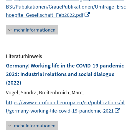
r
f
BSt/Publikationen/GrauePublikationen/Umfrage_Ersc
f
ö
n
f
I
hoepfte_Gesellschaft_Feb2022.pdf
f
e
n
n
f
n
e
n
mehr Informationen
n
n
e
e
u
n
e
Literaturhinweis
m
F
Germany: Working life in the COVID-19 pandemic
e
2021
:
Industrial relations and social dialogue
n
(2022)
s
t
Vogel, Sandra;
Breitenbroich, Marc;
e
https://www.eurofound.europa.eu/en/publications/al
r
I
l/germany-working-life-covid-19-pandemic-2021
ö
n
f
n
mehr Informationen
f
e