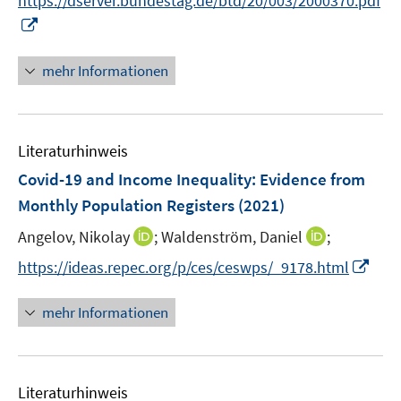
https://dserver.bundestag.de/btd/20/003/2000370.pdf
f
n
n
e
I
n
n
n
e
n
n
mehr Informationen
e
u
e
Literaturhinweis
m
F
Covid-19 and Income Inequality: Evidence from
e
Monthly Population Registers
(2021)
n
I
I
Angelov, Nikolay
;
Waldenström, Daniel
;
s
n
n
t
I
https://ideas.repec.org/p/ces/ceswps/_9178.html
n
n
e
n
e
e
r
n
mehr Informationen
u
u
ö
e
e
e
f
u
m
m
f
e
F
F
n
Literaturhinweis
m