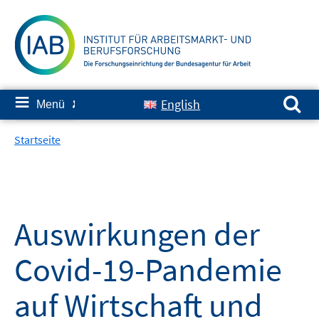
Springe
zum
Inhalt
Suchen nach:
≡
English
Menü
✘
Startseite
Auswirkungen der
Covid-19-Pandemie
auf Wirtschaft und