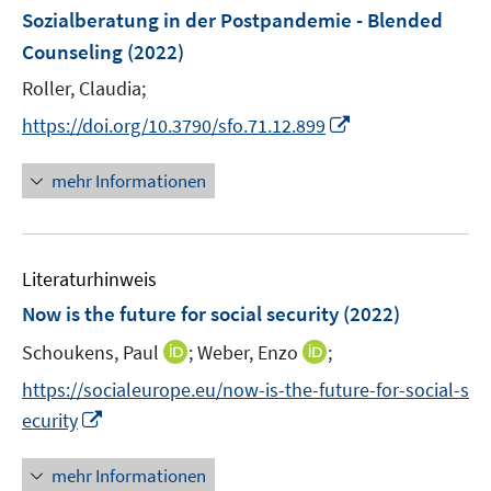
e
F
Sozialberatung in der Postpandemie - Blended
n
e
Counseling
(2022)
n
Roller, Claudia;
s
t
I
https://doi.org/10.3790/sfo.71.12.899
e
n
r
n
mehr Informationen
ö
e
f
u
f
e
n
Literaturhinweis
m
e
F
Now is the future for social security
(2022)
n
e
I
I
Schoukens, Paul
;
Weber, Enzo
;
n
n
n
s
https://socialeurope.eu/now-is-the-future-for-social-s
n
n
t
I
ecurity
e
e
e
n
u
u
r
n
mehr Informationen
e
e
ö