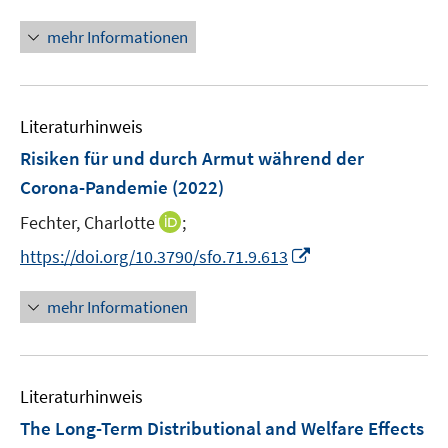
e
F
n
m
n
e
n
F
mehr Informationen
n
e
e
s
u
n
t
e
s
e
Literaturhinweis
m
t
r
F
e
Risiken für und durch Armut während der
ö
e
r
Corona-Pandemie
(2022)
f
n
ö
I
f
Fechter, Charlotte
;
s
f
n
n
t
f
I
https://doi.org/10.3790/sfo.71.9.613
n
e
e
n
n
e
n
r
e
n
mehr Informationen
u
ö
n
e
e
f
u
m
f
e
F
n
Literaturhinweis
m
e
e
F
The Long-Term Distributional and Welfare Effects
n
n
e