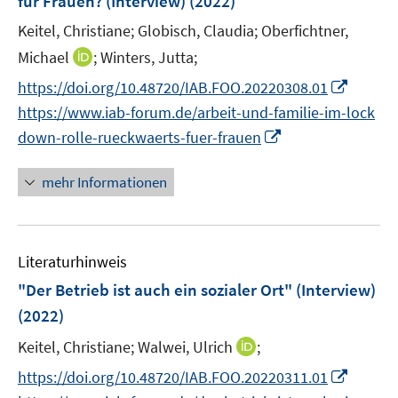
für Frauen? (Interview)
(2022)
t
n
e
Keitel, Christiane;
Globisch, Claudia;
Oberfichtner,
s
r
t
I
Michael
;
Winters, Jutta;
ö
e
n
I
f
https://doi.org/10.48720/IAB.FOO.20220308.01
r
n
n
f
https://www.iab-forum.de/arbeit-und-familie-im-lock
ö
e
n
n
I
down-rolle-rueckwaerts-fuer-frauen
f
u
e
e
n
f
e
u
n
n
mehr Informationen
n
m
e
e
e
F
m
u
n
e
F
e
n
e
Literaturhinweis
m
s
n
F
"Der Betrieb ist auch ein sozialer Ort" (Interview)
t
s
e
e
(2022)
t
n
r
e
I
Keitel, Christiane;
Walwei, Ulrich
;
s
ö
r
n
t
I
f
https://doi.org/10.48720/IAB.FOO.20220311.01
ö
n
e
n
f