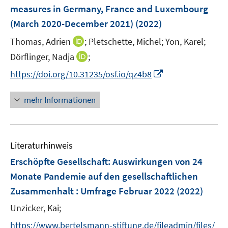
n
e
e
measures in Germany, France and Luxembourg
t
t
s
r
r
e
e
(March 2020-December 2021)
(2022)
t
ö
ö
r
r
e
I
Thomas, Adrien
;
Pletschette, Michel;
Yon, Karel;
f
f
ö
ö
r
n
f
f
I
Dörflinger, Nadja
;
f
f
ö
n
n
n
n
f
f
I
f
https://doi.org/10.31235/osf.io/qz4b8
e
e
e
n
n
n
n
f
u
n
n
e
e
e
n
n
mehr Informationen
e
u
n
n
e
e
m
e
u
n
F
m
e
e
F
Literaturhinweis
m
n
e
F
Erschöpfte Gesellschaft
:
Auswirkungen von 24
s
n
e
t
Monate Pandemie auf den gesellschaftlichen
s
n
e
Zusammenhalt : Umfrage Februar 2022
t
(2022)
s
r
e
t
Unzicker, Kai;
ö
r
e
f
https://www.bertelsmann-stiftung.de/fileadmin/files/
ö