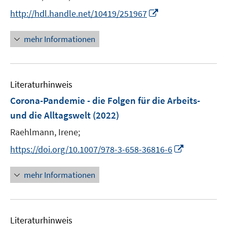
r
e
e
t
I
http://hdl.handle.net/10419/251967
ö
r
r
e
n
f
ö
ö
r
n
mehr Informationen
f
f
f
ö
e
n
f
f
f
u
e
n
n
f
e
n
e
e
n
Literaturhinweis
m
n
n
e
F
Corona-Pandemie - die Folgen für die Arbeits-
n
e
und die Alltagswelt
(2022)
n
Raehlmann, Irene;
s
t
I
https://doi.org/10.1007/978-3-658-36816-6
e
n
r
n
mehr Informationen
ö
e
f
u
f
e
n
Literaturhinweis
m