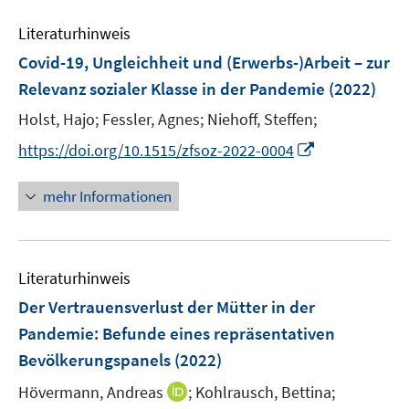
m
m
e
n
F
F
Literaturhinweis
m
e
e
F
Covid-19, Ungleichheit und (Erwerbs-)Arbeit – zur
n
n
e
Relevanz sozialer Klasse in der Pandemie
(2022)
s
s
n
t
t
Holst, Hajo;
Fessler, Agnes;
Niehoff, Steffen;
s
e
e
t
I
https://doi.org/10.1515/zfsoz-2022-0004
r
r
e
n
ö
ö
r
n
mehr Informationen
f
f
ö
e
f
f
f
u
n
n
f
e
e
e
n
Literaturhinweis
m
n
n
e
F
Der Vertrauensverlust der Mütter in der
n
e
Pandemie
:
Befunde eines repräsentativen
n
Bevölkerungspanels
(2022)
s
t
I
Hövermann, Andreas
;
Kohlrausch, Bettina;