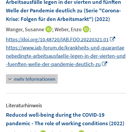
e
e
Arbeitsausfälle legen in der vierten und fünften
s
n
r
r
Welle der Pandemie deutlich zu (Serie "Corona-
t
s
ö
ö
e
Krise: Folgen für den Arbeitsmarkt")
(2022)
t
f
f
r
e
f
I
f
I
Wanger, Susanne
;
Weber, Enzo
;
ö
r
n
n
n
n
I
https://doi.org/10.48720/IAB.FOO.20220321.01
f
ö
e
n
e
n
n
f
https://www.iab-forum.de/krankheits-und-quarantae
f
n
e
n
e
n
n
f
nebedingte-arbeitsausfaelle-legen-in-der-vierten-und
u
u
e
e
n
I
-fuenften-welle-der-pandemie-deutlich-zu
e
e
u
n
e
n
m
m
e
n
n
F
F
mehr Informationen
m
e
e
e
F
u
n
n
e
e
s
s
n
Literaturhinweis
m
t
t
s
F
e
e
Reduced well-being during the COVID-19
t
e
r
r
pandemic - The role of working conditions
(2022)
e
n
ö
ö
r