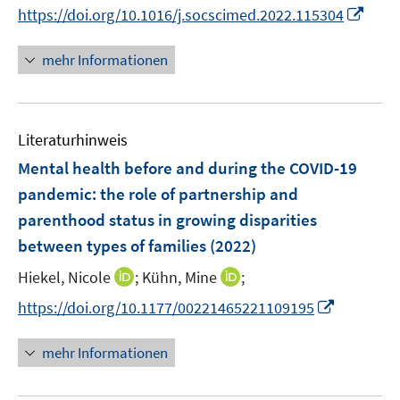
n
n
I
f
https://doi.org/10.1016/j.socscimed.2022.115304
e
e
e
n
n
f
u
u
n
e
n
n
mehr Informationen
e
e
u
e
e
m
m
e
u
n
F
F
m
e
e
e
F
Literaturhinweis
m
n
n
e
F
Mental health before and during the COVID-19
s
s
n
e
t
t
pandemic: the role of partnership and
s
n
e
e
parenthood status in growing disparities
t
s
r
r
e
between types of families
(2022)
t
ö
ö
r
e
I
I
Hiekel, Nicole
;
Kühn, Mine
;
f
f
ö
r
n
n
f
f
f
I
https://doi.org/10.1177/00221465221109195
ö
n
n
n
n
f
n
f
e
e
e
e
n
n
mehr Informationen
f
u
u
n
n
e
e
n
e
e
n
u
e