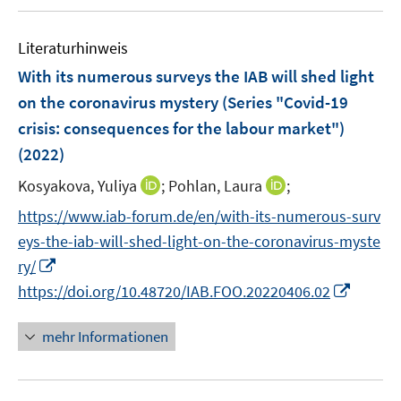
u
e
F
F
m
m
m
e
n
e
e
F
F
F
Literaturhinweis
m
n
n
e
e
e
F
With its numerous surveys the IAB will shed light
s
s
n
n
n
e
t
t
on the coronavirus mystery (Series "Covid-19
s
s
s
n
e
e
t
crisis: consequences for the labour market")
t
t
s
r
r
e
e
e
(2022)
t
ö
ö
r
r
r
e
I
I
Kosyakova, Yuliya
;
Pohlan, Laura
;
f
f
ö
ö
ö
r
n
n
f
f
f
f
f
https://www.iab-forum.de/en/with-its-numerous-surv
ö
n
n
n
n
f
f
f
eys-the-iab-will-shed-light-on-the-coronavirus-myste
f
e
e
e
e
n
n
n
I
f
ry/
u
u
n
n
e
e
e
n
n
I
https://doi.org/10.48720/IAB.FOO.20220406.02
e
e
n
n
n
n
e
n
m
m
e
n
n
F
F
mehr Informationen
u
e
e
e
e
u
n
n
m
e
s
s