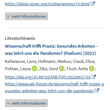
e
n
I
https://ideas.repec.org/p/zbw/wsirep/73.html
r
n
n
ö
e
n
mehr Informationen
f
u
e
f
e
u
n
m
e
e
F
Literaturhinweis
m
n
e
F
Wissenschaft trifft Praxis: Gesundes Arbeiten -
n
e
was lehrt uns die Pandemie? (Podium)
(2022)
s
n
t
Kaltwasser, Lena;
Hofmann, Markus;
Clauß, Elisa;
s
e
t
I
I
I
Pohlan, Laura
;
Zika, Gerd
;
Tisch, Anita
;
r
e
n
n
n
I
https://doi.org/10.48720/IAB.FOO.20220617.01
ö
r
n
n
n
n
f
https://www.iab-forum.de/wissenschaft-trifft-praxis-g
ö
e
e
e
n
f
I
esundes-arbeiten-was-lehrt-uns-die-pandemie/
f
u
u
u
e
n
n
f
e
e
e
u
e
n
mehr Informationen
n
m
m
m
e
n
e
e
F
F
F