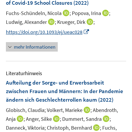
of Covid-19 School Closures
(2022)
s
n
t
I
I
Fuchs-Schündeln, Nicola
;
Popova, Irina
;
s
e
n
n
t
I
I
Ludwig, Alexander
;
Krueger, Dirk
;
r
n
n
e
n
n
I
https://doi.org/10.1093/ej/ueac028
ö
e
e
r
n
n
n
f
u
u
ö
e
e
n
f
mehr Informationen
e
e
f
u
u
e
n
m
m
f
e
e
u
e
F
F
n
m
m
e
n
e
e
e
F
F
Literaturhinweis
m
n
n
n
e
e
F
Aufteilung der Sorge- und Erwerbsarbeit
s
s
n
n
e
t
t
zwischen Frauen und Männern: In der Pandemie
s
s
n
e
e
ändern sich Geschlechterrollen kaum
t
t
(2022)
s
r
r
e
e
t
I
Globisch, Claudia;
Volkert, Marieke
;
Abendroth,
ö
ö
r
r
e
n
I
I
I
Anja
;
Anger, Silke
;
Dummert, Sandra
f
f
;
ö
ö
r
n
n
n
n
f
f
I
Danneck, Viktoria;
Christoph, Bernhard
f
f
;
Fuchs,
ö
e