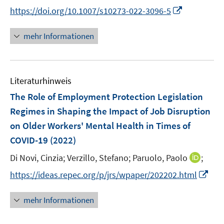
I
https://doi.org/10.1007/s10273-022-3096-5
n
n
mehr Informationen
e
u
e
Literaturhinweis
m
F
The Role of Employment Protection Legislation
e
Regimes in Shaping the Impact of Job Disruption
n
on Older Workers' Mental Health in Times of
s
COVID-19
(2022)
t
e
I
Di Novi, Cinzia;
Verzillo, Stefano;
Paruolo, Paolo
;
r
n
I
https://ideas.repec.org/p/jrs/wpaper/202202.html
ö
n
n
f
e
n
mehr Informationen
f
u
e
n
e
u