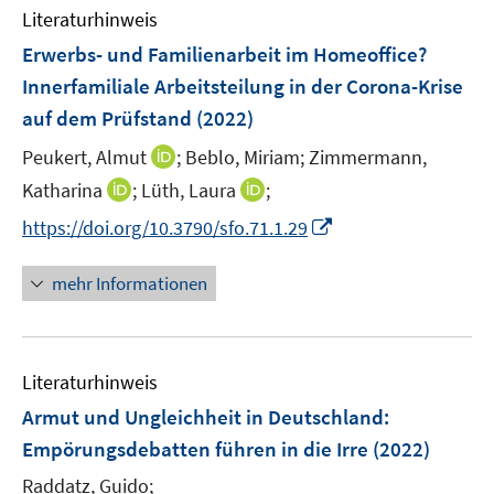
F
Literaturhinweis
m
t
t
e
F
e
e
Erwerbs- und Familienarbeit im Homeoffice?
n
e
r
r
Innerfamiliale Arbeitsteilung in der Corona-Krise
s
n
ö
ö
auf dem Prüfstand
(2022)
t
s
f
f
e
t
I
Peukert, Almut
;
Beblo, Miriam;
f
Zimmermann,
f
r
e
n
n
n
I
I
Katharina
;
Lüth, Laura
;
ö
r
n
e
e
n
n
I
https://doi.org/10.3790/sfo.71.1.29
f
ö
e
n
n
n
n
n
f
f
u
e
e
n
n
mehr Informationen
f
e
u
u
e
e
n
m
e
e
u
n
e
F
m
m
e
n
e
F
F
Literaturhinweis
m
n
e
e
F
Armut und Ungleichheit in Deutschland:
s
n
n
e
t
Empörungsdebatten führen in die Irre
(2022)
s
s
n
e
t
t
Raddatz, Guido;
s