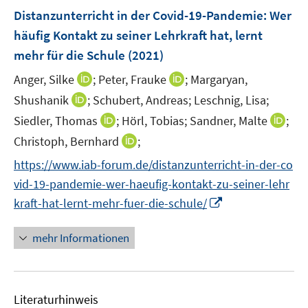
e
e
e
F
Distanzunterricht in der Covid-19-Pandemie: Wer
n
n
n
e
häufig Kontakt zu seiner Lehrkraft hat, lernt
s
s
n
mehr für die Schule
t
(2021)
t
s
e
e
t
I
I
Anger, Silke
;
Peter, Frauke
;
Margaryan,
r
r
e
n
n
I
Shushanik
;
Schubert, Andreas;
Leschnig, Lisa;
ö
ö
r
n
n
n
I
I
Siedler, Thomas
;
f
Hörl, Tobias;
Sandner, Malte
f
;
ö
e
e
n
n
n
f
f
I
Christoph, Bernhard
;
f
u
u
e
n
n
n
n
n
f
e
e
https://www.iab-forum.de/distanzunterricht-in-der-co
u
e
e
e
e
n
n
m
m
e
vid-19-pandemie-wer-haeufig-kontakt-zu-seiner-lehr
u
u
n
n
e
e
F
F
m
I
e
e
kraft-hat-lernt-mehr-fuer-die-schule/
u
n
e
e
F
n
m
m
e
n
n
e
n
F
F
mehr Informationen
m
s
s
n
e
e
e
F
t
t
s
u
n
n
e
e
e
t
e
s
s
n
r
r
e
Literaturhinweis
m
t
t
s