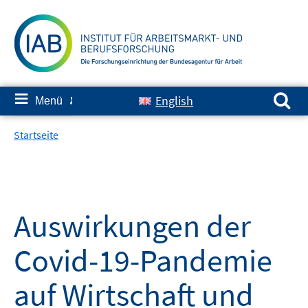
Springe
zum
Inhalt
Suchen nach:
≡
English
Menü
✘
Startseite
Auswirkungen der
Covid-19-Pandemie
auf Wirtschaft und