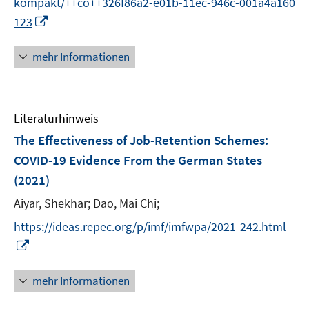
kompakt/++co++326f86a2-e01b-11ec-946c-001a4a160
r
I
123
ö
n
f
n
mehr Informationen
f
e
n
u
e
e
n
Literaturhinweis
m
F
The Effectiveness of Job-Retention Schemes:
e
COVID-19 Evidence From the German States
n
(2021)
s
t
Aiyar, Shekhar;
Dao, Mai Chi;
e
https://ideas.repec.org/p/imf/imfwpa/2021-242.html
r
I
ö
n
f
n
mehr Informationen
f
e
n