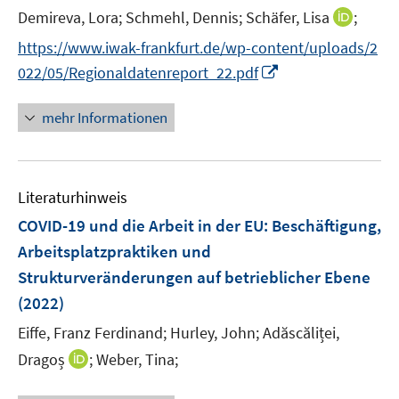
I
Demireva, Lora;
Schmehl, Dennis;
Schäfer, Lisa
;
n
https://www.iwak-frankfurt.de/wp-content/uploads/2
n
I
022/05/Regionaldatenreport_22.pdf
e
n
u
n
mehr Informationen
e
e
m
u
F
e
e
Literaturhinweis
m
n
F
COVID-19 und die Arbeit in der EU
:
Beschäftigung,
s
e
Arbeitsplatzpraktiken und
t
n
e
Strukturveränderungen auf betrieblicher Ebene
s
r
(2022)
t
ö
e
Eiffe, Franz Ferdinand;
Hurley, John;
Adăscăliței,
f
r
I
f
Dragoș
;
Weber, Tina;
ö
n
n
f