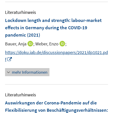
u
F
e
e
Literaturhinweis
m
n
F
Lockdown length and strength: labour-market
s
e
effects in Germany during the COVID-19
t
n
e
pandemic
(2021)
s
r
t
I
I
Bauer, Anja
;
Weber, Enzo
;
ö
e
n
n
f
https://doku.iab.de/discussionpapers/2021/dp1021.pd
r
n
n
f
I
f
ö
e
e
n
n
f
u
u
e
n
mehr Informationen
f
e
e
n
e
n
m
m
u
e
F
F
e
n
e
e
Literaturhinweis
m
n
n
F
Auswirkungen der Corona-Pandemie auf die
s
s
e
Flexibilisierung von Beschäftigungsverhältnissen
:
t
t