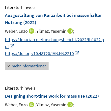
e
n
e
Literaturhinweis
m
n
F
Ausgestaltung von Kurzarbeit bei massenhafter
e
Nutzung
(2022)
n
I
I
Weber, Enzo
;
Yilmaz, Yasemin
;
s
n
n
t
https://doku.iab.de/forschungsbericht/2022/fb1022.p
n
n
e
I
df
e
e
r
n
I
https://doi.org/10.48720/IAB.FB.2210
u
u
ö
n
n
e
e
f
e
n
mehr Informationen
m
m
f
u
e
F
F
n
e
u
e
e
e
m
e
n
n
n
F
Literaturhinweis
m
s
s
e
F
Designing short-time work for mass use
(2022)
t
t
n
e
e
e
I
I
Weber, Enzo
;
Yilmaz, Yasemin
;
s
n
r
r
n
n