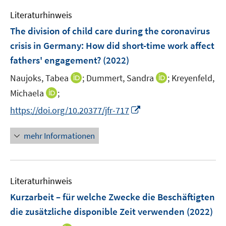
e
n
e
Literaturhinweis
m
s
n
F
The division of child care during the coronavirus
t
s
e
e
crisis in Germany: How did short-time work affect
t
n
r
fathers' engagement?
(2022)
e
s
ö
r
t
I
I
Naujoks, Tabea
;
Dummert, Sandra
;
Kreyenfeld,
f
ö
e
n
n
f
I
Michaela
;
f
r
n
n
n
n
f
I
https://doi.org/10.20377/jfr-717
ö
e
e
e
n
n
n
f
u
u
n
e
e
n
mehr Informationen
f
e
e
u
n
e
n
m
m
e
u
e
F
F
m
e
n
e
e
F
Literaturhinweis
m
n
n
e
F
Kurzarbeit – für welche Zwecke die Beschäftigten
s
s
n
e
t
t
die zusätzliche disponible Zeit verwenden
(2022)
s
n
e
e
t