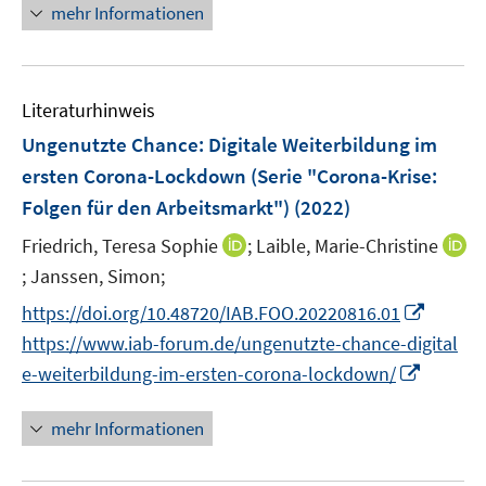
n
e
mehr Informationen
f
e
n
n
u
e
e
n
m
Literaturhinweis
F
Ungenutzte Chance: Digitale Weiterbildung im
e
ersten Corona-Lockdown (Serie "Corona-Krise:
n
Folgen für den Arbeitsmarkt")
(2022)
s
t
I
Friedrich, Teresa Sophie
;
Laible, Marie-Christine
e
n
;
Janssen, Simon;
I
r
n
n
I
https://doi.org/10.48720/IAB.FOO.20220816.01
ö
e
n
n
f
https://www.iab-forum.de/ungenutzte-chance-digital
u
e
n
f
I
e-weiterbildung-im-ersten-corona-lockdown/
e
u
e
n
n
m
e
u
e
n
F
mehr Informationen
m
e
n
e
e
F
m
u
n
e