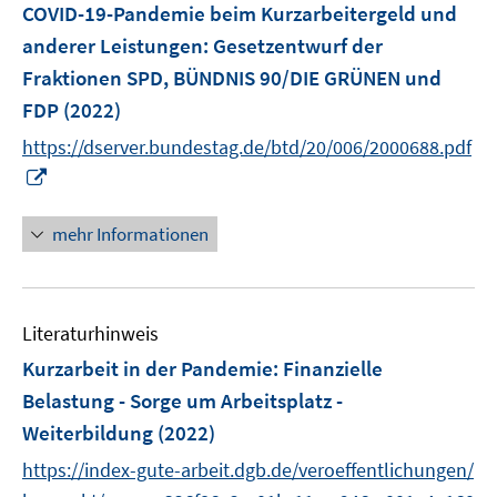
COVID-19-Pandemie beim Kurzarbeitergeld und
s
anderer Leistungen
:
Gesetzentwurf der
t
e
Fraktionen SPD, BÜNDNIS 90/DIE GRÜNEN und
r
FDP
(2022)
ö
https://dserver.bundestag.de/btd/20/006/2000688.pdf
f
I
f
n
n
n
mehr Informationen
e
e
n
u
e
Literaturhinweis
m
F
Kurzarbeit in der Pandemie
:
Finanzielle
e
Belastung - Sorge um Arbeitsplatz -
n
Weiterbildung
(2022)
s
t
https://index-gute-arbeit.dgb.de/veroeffentlichungen/
e