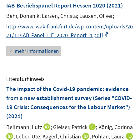
n
e
e
IAB-Betriebspanel Report Hessen 2020
(2021)
s
r
r
t
Behr, Dominik;
Larsen, Christa;
Lauxen, Oliver;
ö
ö
e
http://www.iwak-frankfurt.de/wp-content/uploads/20
f
f
r
f
f
I
21/11/IAB-Panel_HE_2020_Report_4.pdf
ö
n
n
n
f
e
e
n
mehr Informationen
f
n
n
e
n
u
e
e
n
Literaturhinweis
m
F
The impact of the Covid-19 pandemic: evidence
e
from a new establishment survey (Series "COVID-
n
19 Crisis: Consequences for the Labour Market")
s
(2021)
t
e
I
I
Bellmann, Lutz
;
Gleiser, Patrick
;
König, Corinna
r
n
n
I
I
;
Leber, Ute;
Kagerl, Christian
;
Pohlan, Laura
ö