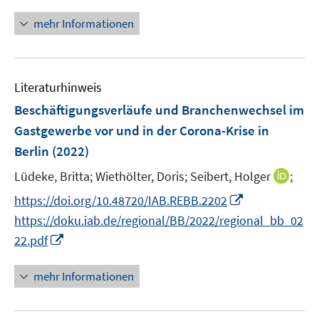
n
n
u
u
ö
e
n
mehr Informationen
e
e
f
n
e
m
m
f
u
F
F
n
e
e
e
e
Literaturhinweis
m
n
n
n
F
Beschäftigungsverläufe und Branchenwechsel im
s
s
e
Gastgewerbe vor und in der Corona-Krise in
t
t
n
e
e
Berlin
(2022)
s
r
r
t
I
Lüdeke, Britta;
Wiethölter, Doris;
Seibert, Holger
;
ö
ö
e
n
I
f
f
https://doi.org/10.48720/IAB.REBB.2202
r
n
n
f
f
https://doku.iab.de/regional/BB/2022/regional_bb_02
ö
e
n
n
n
I
22.pdf
f
u
e
e
e
n
f
e
u
n
n
n
n
mehr Informationen
m
e
e
e
F
m
u
n
e
F