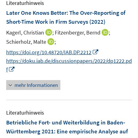
F
Literaturhinweis
m
n
e
F
Later One Knows Better: The Over-Reporting of
n
e
Short-Time Work in Firm Surveys
(2022)
s
n
t
I
I
Kagerl, Christian
;
Fitzenberger, Bernd
;
s
e
n
n
t
I
Schierholz, Malte
;
r
n
n
e
n
I
https://doi.org/10.48720/IAB.DP.2212
ö
e
e
r
n
n
f
https://doku.iab.de/discussionpapers/2022/dp1222.pd
u
u
ö
e
n
f
I
e
e
f
f
u
e
n
n
m
m
f
e
u
e
n
F
F
n
mehr Informationen
m
e
n
e
e
e
e
F
m
u
n
n
n
e
F
e
s
s
n
e
Literaturhinweis
m
t
t
s
n
F
e
e
Betriebliche Fort- und Weiterbildung in Baden-
t
s
e
r
r
e
Württemberg 2021
:
Eine empirische Analyse auf
t
n
ö
ö
r