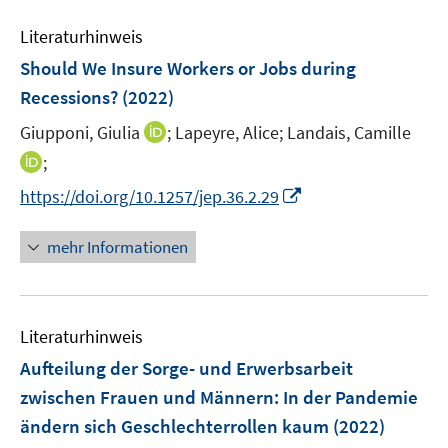
F
e
s
n
e
Literaturhinweis
m
t
s
n
F
e
Should We Insure Workers or Jobs during
t
s
e
r
e
Recessions?
(2022)
t
n
ö
r
e
I
Giupponi, Giulia
;
Lapeyre, Alice;
Landais, Camille
s
f
ö
r
n
t
I
f
;
f
ö
n
e
n
n
f
I
https://doi.org/10.1257/jep.36.2.29
f
e
r
n
e
n
n
f
u
ö
e
n
e
n
n
mehr Informationen
e
f
u
n
e
e
m
f
e
u
n
F
n
m
e
e
e
F
Literaturhinweis
m
n
n
e
F
Aufteilung der Sorge- und Erwerbsarbeit
s
n
e
t
zwischen Frauen und Männern: In der Pandemie
s
n
e
ändern sich Geschlechterrollen kaum
t
(2022)
s
r