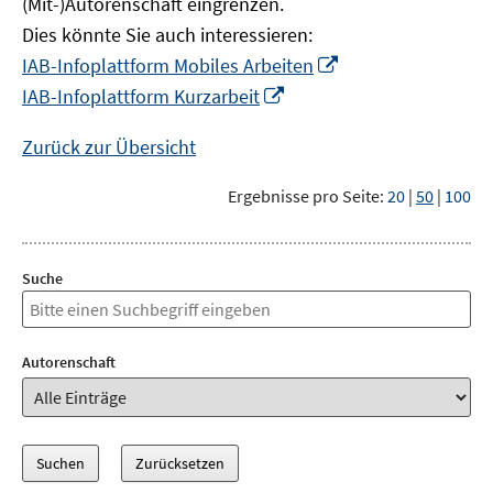
(Mit-)Autorenschaft eingrenzen.
Dies könnte Sie auch interessieren:
In
IAB-Infoplattform Mobiles Arbeiten
neuem
In
IAB-Infoplattform Kurzarbeit
Fenster
neuem
öffnen
Fenster
Zurück zur Übersicht
öffnen
Ergebnisse pro Seite:
20
|
50
|
100
Suche
Autorenschaft