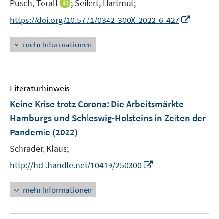
I
Pusch, Toralf
;
Seifert, Hartmut;
s
r
r
e
n
t
I
https://doi.org/10.5771/0342-300X-2022-6-427
ö
ö
r
n
e
n
f
f
ö
e
r
n
f
f
mehr Informationen
f
u
ö
e
n
n
f
e
f
u
e
e
n
m
f
e
n
n
e
F
n
Literaturhinweis
m
n
e
e
F
Keine Krise trotz Corona: Die Arbeitsmärkte
n
n
e
Hamburgs und Schleswig-Holsteins in Zeiten der
s
n
Pandemie
(2022)
t
s
e
t
Schrader, Klaus;
r
e
I
http://hdl.handle.net/10419/250300
ö
r
n
f
ö
n
mehr Informationen
f
f
e
n
f
u
e
n