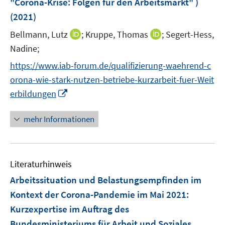
"Corona-Krise: Folgen für den Arbeitsmarkt" )
s
f
ö
ö
ö
r
r
r
(2021)
t
f
f
f
f
ö
ö
ö
e
n
f
f
f
I
I
Bellmann, Lutz
;
Kruppe, Thomas
;
Segert-Hess,
f
f
f
r
e
n
n
n
n
n
f
f
f
Nadine;
ö
n
e
e
e
n
n
n
n
n
https://www.iab-forum.de/qualifizierung-waehrend-c
f
n
n
n
e
e
e
e
e
f
orona-wie-stark-nutzen-betriebe-kurzarbeit-fuer-Weit
u
u
n
n
n
n
I
erbildungen
e
e
e
n
m
m
n
n
F
F
mehr Informationen
e
e
e
u
n
n
e
s
s
Literaturhinweis
m
t
t
F
e
e
Arbeitssituation und Belastungsempfinden im
e
r
r
Kontext der Corona-Pandemie im Mai 2021
:
n
ö
ö
Kurzexpertise im Auftrag des
s
f
f
Bundesministeriums für Arbeit und Soziales
t