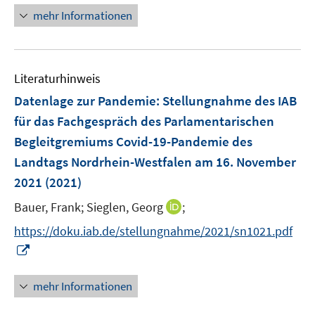
e
e
e
n
n
mehr Informationen
m
u
n
n
e
e
F
e
u
n
e
m
e
n
F
Literaturhinweis
m
s
e
F
Datenlage zur Pandemie
:
Stellungnahme des IAB
t
n
e
e
für das Fachgespräch des Parlamentarischen
s
n
r
Begleitgremiums Covid-19-Pandemie des
t
s
ö
e
Landtags Nordrhein-Westfalen am 16. November
t
f
r
e
2021
(2021)
f
ö
r
n
I
Bauer, Frank;
Sieglen, Georg
;
f
ö
e
n
f
https://doku.iab.de/stellungnahme/2021/sn1021.pdf
f
n
n
n
f
I
e
e
n
n
u
n
e
n
mehr Informationen
e
n
e
m