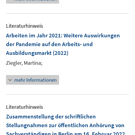
e
e
u
e
e
n
m
m
e
u
n
e
F
F
m
e
n
e
e
F
Literaturhinweis
m
n
n
e
F
Arbeiten im Jahr 2021
:
Weitere Auswirkungen
s
s
n
e
t
t
der Pandemie auf den Arbeits- und
s
n
e
e
Ausbildungsmarkt
t
(2022)
s
r
r
e
t
Ziegler, Martina;
ö
ö
r
e
f
f
ö
r
f
f
mehr Informationen
f
ö
n
n
f
f
e
e
n
f
n
n
e
n
Literaturhinweis
n
e
Zusammenstellung der schriftlichen
n
Stellungnahmen zur öffentlichen Anhörung von
Sachverständigen in Berlin am 16. Februar 2022