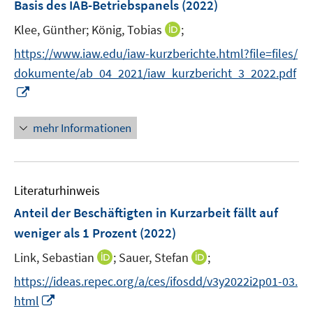
Basis des IAB-Betriebspanels
(2022)
e
s
f
f
ö
r
t
f
f
I
Klee, Günther;
König, Tobias
;
f
ö
e
n
n
n
f
https://www.iaw.edu/iaw-kurzberichte.html?file=files/
f
r
e
e
n
n
f
dokumente/ab_04_2021/iaw_kurzbericht_3_2022.pdf
ö
n
n
e
e
n
I
f
u
n
e
n
f
e
n
n
n
mehr Informationen
m
e
e
F
u
n
e
e
n
Literaturhinweis
m
s
F
Anteil der Beschäftigten in Kurzarbeit fällt auf
t
e
e
weniger als 1 Prozent
(2022)
n
r
I
I
Link, Sebastian
;
Sauer, Stefan
;
s
ö
n
n
t
f
https://ideas.repec.org/a/ces/ifosdd/v3y2022i2p01-03.
n
n
e
f
I
html
e
e
r