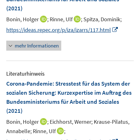
f
f
e
(2021)
n
n
r
e
e
I
I
Bonin, Holger
;
Rinne, Ulf
;
Spitza, Dominik;
ö
n
n
n
n
I
https://ideas.repec.org/p/iza/izarrs/117.html
f
n
n
n
f
e
e
n
n
mehr Informationen
u
u
e
e
e
e
u
n
m
m
e
F
F
Literaturhinweis
m
e
e
F
Corona-Pandemie: Stresstest für das System der
n
n
e
sozialen Sicherung
:
Kurzexpertise im Auftrag des
s
s
n
Bundesministeriums für Arbeit und Soziales
t
t
s
e
e
(2021)
t
r
r
e
I
Bonin, Holger
;
Eichhorst, Werner;
Krause-Pilatus,
ö
ö
r
n
I
Annabelle;
Rinne, Ulf
;
f
f
ö
n
n
f
f