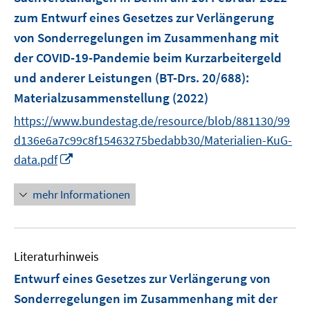
zum Entwurf eines Gesetzes zur Verlängerung
von Sonderregelungen im Zusammenhang mit
der COVID-19-Pandemie beim Kurzarbeitergeld
und anderer Leistungen (BT-Drs. 20/688)
:
Materialzusammenstellung
(2022)
https://www.bundestag.de/resource/blob/881130/99
d136e6a7c99c8f15463275bedabb30/Materialien-KuG-
I
data.pdf
n
n
mehr Informationen
e
u
e
Literaturhinweis
m
F
Entwurf eines Gesetzes zur Verlängerung von
e
Sonderregelungen im Zusammenhang mit der
n