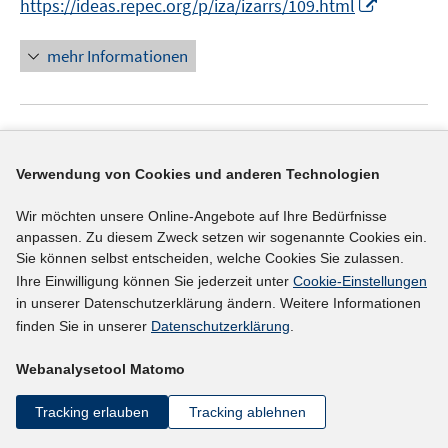
I
f
https://ideas.repec.org/p/iza/izarrs/109.html
e
n
n
n
n
f
u
e
e
e
n
n
mehr Informationen
e
u
n
n
e
e
m
e
u
n
F
m
e
e
F
Literaturhinweis
m
n
e
F
Wirksamkeitsanalyse der Corona-Maßnahmen
:
Verwendung von Cookies und anderen Technologien
s
n
e
t
Kurzexpertise
(2021)
s
n
Wir möchten unsere Online-Angebote auf Ihre Bedürfnisse
e
t
I
anpassen. Zu diesem Zweck setzen wir sogenannte Cookies ein.
Bonin, Holger
;
Jungnickel, Vincent;
Eichhorst,
s
r
e
Sie können selbst entscheiden, welche Cookies Sie zulassen.
n
t
I
Werner;
Rinne, Ulf
;
Krause-Pilatus, Annabelle;
ö
r
Ihre Einwilligung können Sie jederzeit unter
Cookie-Einstellungen
n
e
n
f
https://nbn-resolving.org/urn:nbn:de:0168-ssoar-733
ö
in unserer Datenschutzerklärung ändern. Weitere Informationen
e
r
n
f
finden Sie in unserer
Datenschutzerklärung
.
I
f
15-8
u
ö
e
n
n
f
e
f
u
e
Webanalysetool Matomo
n
n
mehr Informationen
m
f
e
n
e
e
F
n
m
Tracking erlauben
Tracking ablehnen
u
n
e
e
F